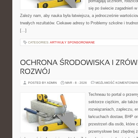
pomagają uczniom, rodzic
się po świecie zagadnień 
Zależy nam, aby nauka była łatwiejsza, a jednocześnie wartościo
trwałych rezultatów. Ciekawe adresy to Problemy szkolne i trudno
[…]
CATEGORIES:
ARTYKUŁY SPONSOROWANE
OCHRONA ŚRODOWISKA I ZRÓ
ROZWÓJ
POSTED BY ADMIN
MAR - 8 - 2026
MOŻLIWOŚĆ KOMENTOWAN
Techneau to portal o przem
sektorze ciężkim, ale także
rozwiązaniach, zapleczu, e
łańcuchach dostaw, BHP ora
przestrzeń dla osób, które
przemysłowe bez zbędnej ża