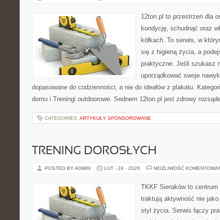
12ton.pl to przestrzeń dla 
kondycję, schudnąć oraz wk
kółkach. To serwis, w któr
się z higieną życia, a podej
praktyczne. Jeśli szukasz 
uporządkować swoje nawyki, 
dopasowane do codzienności, a nie do ideałów z plakatu. Kategori
domu i Treningi outdoorowe. Sednem 12ton.pl jest zdrowy rozsąd
CATEGORIES:
ARTYKUŁY SPONSOROWANE
TRENING DOROSŁYCH
POSTED BY ADMIN
LUT - 24 - 2026
MOŻLIWOŚĆ KOMENTOWA
TKKF Sieraków to centrum w
traktują aktywność nie jako
styl życia. Serwis łączy pr