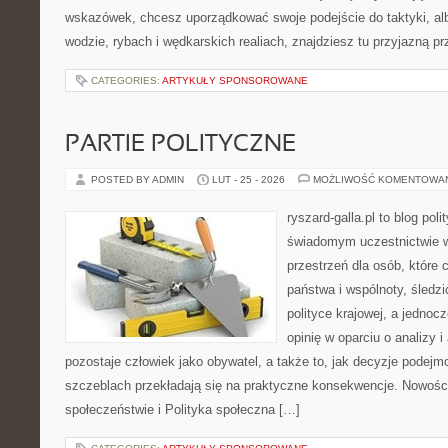
wskazówek, chcesz uporządkować swoje podejście do taktyki, alb
wodzie, rybach i wędkarskich realiach, znajdziesz tu przyjazną p
CATEGORIES:
ARTYKUŁY SPONSOROWANE
PARTIE POLITYCZNE
POSTED BY ADMIN
LUT - 25 - 2026
MOŻLIWOŚĆ KOMENTOWA
ryszard-galla.pl to blog pol
świadomym uczestnictwie w
przestrzeń dla osób, które
państwa i wspólnoty, śledz
polityce krajowej, a jedno
opinię w oparciu o analizy 
pozostaje człowiek jako obywatel, a także to, jak decyzje podej
szczeblach przekładają się na praktyczne konsekwencje. Nowości
społeczeństwie i Polityka społeczna […]