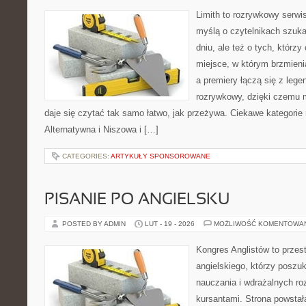
Limith to rozrywkowy serwi
myślą o czytelnikach szuk
dniu, ale też o tych, którzy
miejsce, w którym brzmienia
a premiery łączą się z leg
rozrywkowy, dzięki czemu mu
daje się czytać tak samo łatwo, jak przeżywa. Ciekawe kategorie
Alternatywna i Niszowa i […]
CATEGORIES:
ARTYKUŁY SPONSOROWANE
PISANIE PO ANGIELSKU
POSTED BY ADMIN
LUT - 19 - 2026
MOŻLIWOŚĆ KOMENTOWA
Kongres Anglistów to przest
angielskiego, którzy poszuk
nauczania i wdrażalnych ro
kursantami. Strona powstał