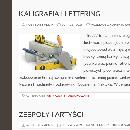
KALIGRAFIA I LETTERING
POSTED BY ADMIN
LUT - 21 - 2026
MOŻLIWOŚĆ KOMENTOWA
Elfiki777 to natchniony blo
ilustrować i pisać ręcznie
miejsce powstało z myślą o
kreskę, cenią kartkę i chc
rysunku oraz piśmie. Stron
pierwszych prób, przez małe
rozbudowane tematy związane z kadrem i harmonią pisma. Ciekaw
Natura i Przedmioty i Szkicownik i Codzienna Praktyka. W centr
CATEGORIES:
ARTYKUŁY SPONSOROWANE
ZESPOŁY I ARTYŚCI
POSTED BY ADMIN
LUT - 20 - 2026
MOŻLIWOŚĆ KOMENTOWA