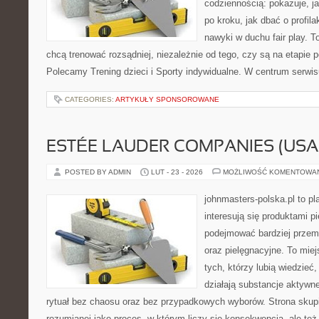
codziennością: pokazuje, 
po kroku, jak dbać o profila
nawyki w duchu fair play. T
chcą trenować rozsądniej, niezależnie od tego, czy są na etapie p
Polecamy Trening dzieci i Sporty indywidualne. W centrum serwi
CATEGORIES:
ARTYKUŁY SPONSOROWANE
ESTÉE LAUDER COMPANIES (USA
POSTED BY ADMIN
LUT - 23 - 2026
MOŻLIWOŚĆ KOMENTOWA
johnmasters-polska.pl to pl
interesują się produktami p
podejmować bardziej prze
oraz pielęgnacyjne. To mie
tych, którzy lubią wiedzieć,
działają substancje aktywn
rytuał bez chaosu oraz bez przypadkowych wyborów. Strona skupia
rozumianej jako proces, w którym liczy się konsekwencja, ale te