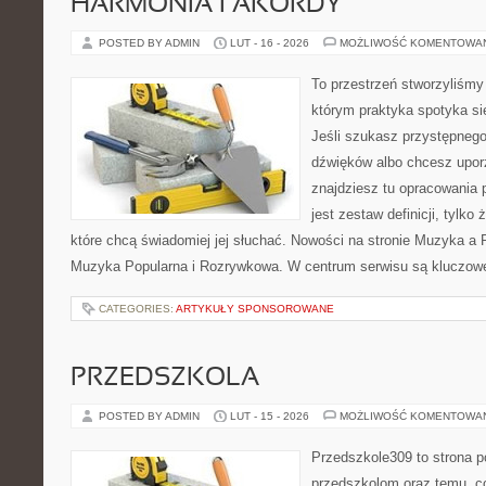
HARMONIA I AKORDY
POSTED BY ADMIN
LUT - 16 - 2026
MOŻLIWOŚĆ KOMENTOWA
To przestrzeń stworzyliśmy
którym praktyka spotyka si
Jeśli szukasz przystępneg
dźwięków albo chcesz upo
znajdziesz tu opracowania 
jest zestaw definicji, tylko
które chcą świadomiej jej słuchać. Nowości na stronie Muzyka a 
Muzyka Popularna i Rozrywkowa. W centrum serwisu są kluczow
CATEGORIES:
ARTYKUŁY SPONSOROWANE
PRZEDSZKOLA
POSTED BY ADMIN
LUT - 15 - 2026
MOŻLIWOŚĆ KOMENTOWA
Przedszkole309 to strona p
przedszkolom oraz temu, c