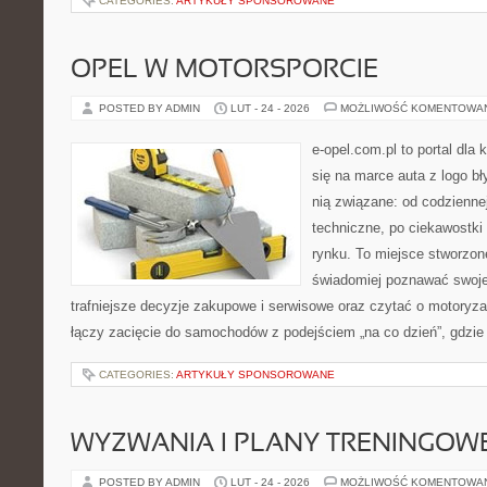
CATEGORIES:
ARTYKUŁY SPONSOROWANE
OPEL W MOTORSPORCIE
POSTED BY ADMIN
LUT - 24 - 2026
MOŻLIWOŚĆ KOMENTOWA
e-opel.com.pl to portal dla 
się na marce auta z logo b
nią związane: od codziennej
techniczne, po ciekawostki
rynku. To miejsce stworzon
świadomiej poznawać swoj
trafniejsze decyzje zakupowe i serwisowe oraz czytać o motoryza
łączy zacięcie do samochodów z podejściem „na co dzień”, gdzie 
CATEGORIES:
ARTYKUŁY SPONSOROWANE
WYZWANIA I PLANY TRENINGOW
POSTED BY ADMIN
LUT - 24 - 2026
MOŻLIWOŚĆ KOMENTOWA