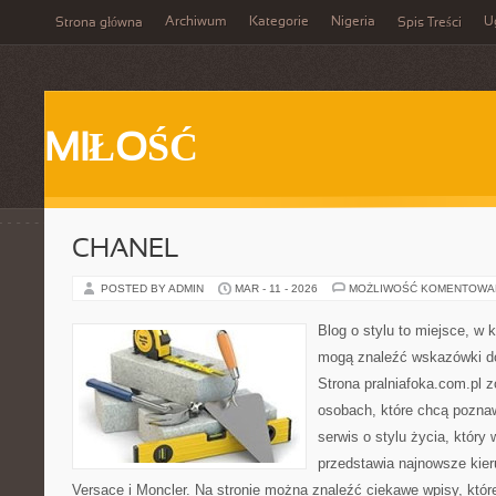
Archiwum
Kategorie
Nigeria
U
Strona główna
Spis Treści
MIŁOŚĆ
CHANEL
POSTED BY ADMIN
MAR - 11 - 2026
MOŻLIWOŚĆ KOMENTOWA
Blog o stylu to miejsce, w 
mogą znaleźć wskazówki do
Strona pralniafoka.com.pl 
osobach, które chcą pozna
serwis o stylu życia, który
przedstawia najnowsze kie
Versace i Moncler. Na stronie można znaleźć ciekawe wpisy, które