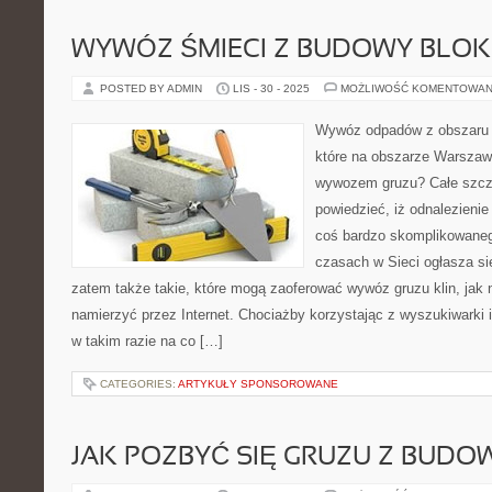
WYWÓZ ŚMIECI Z BUDOWY BLO
POSTED BY ADMIN
LIS - 30 - 2025
MOŻLIWOŚĆ KOMENTOWAN
Wywóz odpadów z obszaru p
które na obszarze Warszawy
wywozem gruzu? Całe szcz
powiedzieć, iż odnalezienie
coś bardzo skomplikowaneg
czasach w Sieci ogłasza się
zatem także takie, które mogą zaoferować wywóz gruzu klin, jak
namierzyć przez Internet. Chociażby korzystając z wyszukiwarki i
w takim razie na co […]
CATEGORIES:
ARTYKUŁY SPONSOROWANE
JAK POZBYĆ SIĘ GRUZU Z BUDO