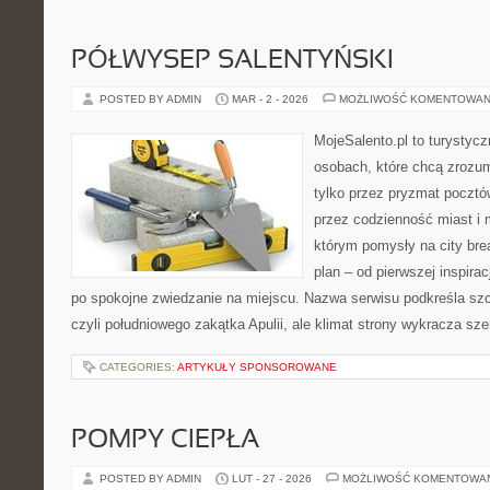
PÓŁWYSEP SALENTYŃSKI
POSTED BY ADMIN
MAR - 2 - 2026
MOŻLIWOŚĆ KOMENTOWAN
MojeSalento.pl to turystyc
osobach, które chcą zrozu
tylko przez pryzmat pocztó
przez codzienność miast i 
którym pomysły na city bre
plan – od pierwszej inspirac
po spokojne zwiedzanie na miejscu. Nazwa serwisu podkreśla szc
czyli południowego zakątka Apulii, ale klimat strony wykracza sz
CATEGORIES:
ARTYKUŁY SPONSOROWANE
POMPY CIEPŁA
POSTED BY ADMIN
LUT - 27 - 2026
MOŻLIWOŚĆ KOMENTOWA