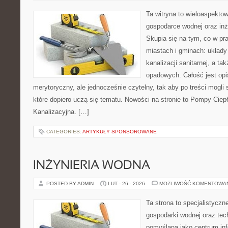
Ta witryna to wieloaspekto
gospodarce wodnej oraz inży
Skupia się na tym, co w pr
miastach i gminach: układy 
kanalizacji sanitarnej, a t
opadowych. Całość jest op
merytoryczny, ale jednocześnie czytelny, tak aby po treści mogli 
które dopiero uczą się tematu. Nowości na stronie to Pompy Ciepł
Kanalizacyjna. […]
CATEGORIES:
ARTYKUŁY SPONSOROWANE
INŻYNIERIA WODNA
POSTED BY ADMIN
LUT - 26 - 2026
MOŻLIWOŚĆ KOMENTOWA
Ta strona to specjalistyc
gospodarki wodnej oraz tech
pomyślana jako centrum info