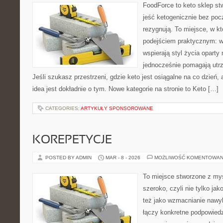
FoodForce to keto sklep st
jeść ketogenicznie bez poc
rezygnują. To miejsce, w k
podejściem praktycznym: wy
wspierają styl życia oparty
jednocześnie pomagają utrz
Jeśli szukasz przestrzeni, gdzie keto jest osiągalne na co dzień, a
idea jest dokładnie o tym. Nowe kategorie na stronie to Keto […]
CATEGORIES:
ARTYKUŁY SPONSOROWANE
KOREPETYCJE
POSTED BY ADMIN
MAR - 8 - 2026
MOŻLIWOŚĆ KOMENTOWAN
To miejsce stworzone z myś
szeroko, czyli nie tylko jak
też jako wzmacnianie nawy
łączy konkretne podpowiedz