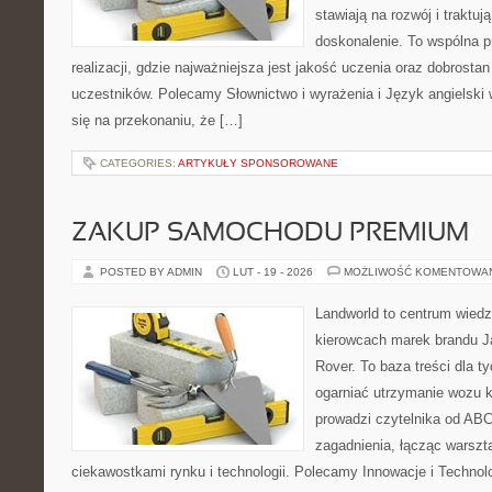
stawiają na rozwój i traktuj
doskonalenie. To wspólna p
realizacji, gdzie najważniejsza jest jakość uczenia oraz dobrostan
uczestników. Polecamy Słownictwo i wyrażenia i Język angielski w
się na przekonaniu, że […]
CATEGORIES:
ARTYKUŁY SPONSOROWANE
ZAKUP SAMOCHODU PREMIUM
POSTED BY ADMIN
LUT - 19 - 2026
MOŻLIWOŚĆ KOMENTOWA
Landworld to centrum wied
kierowcach marek brandu J
Rover. To baza treści dla t
ogarniać utrzymanie wozu k
prowadzi czytelnika od A
zagadnienia, łącząc warszt
ciekawostkami rynku i technologii. Polecamy Innowacje i Technolo