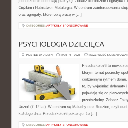
jednocześnie doceniają praktykę. Zobacz koniecznie Logistyka i
Ciężkim i Hutnictwo i Metalurgia. W centrum zainteresowania stoją
oraz agregaty, które robią pracę w […]
CATEGORIES:
ARTYKUŁY SPONSOROWANE
PSYCHOLOGIA DZIECIĘCA
POSTED BY ADMIN
MAR - 6 - 2026
MOŻLIWOŚĆ KOMENTOWAN
Przedszkole76 to nowoczesn
którym temat pociechy spot
codziennym rytmem domu. T
to, by wyjaśniać dylematy 
pojawiają się od pierwszych
przedszkolny. Zobacz Fakty 
Uczeń (7–12 lat). W centrum są Maluchy oraz Rodzice, czyli duet,
każdego dnia. Przedszkole76 pokazuje, że […]
CATEGORIES:
ARTYKUŁY SPONSOROWANE