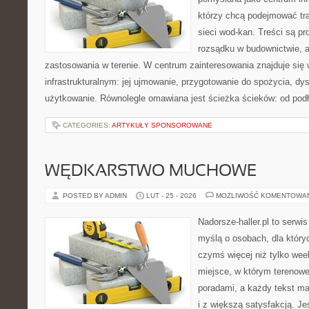
którzy chcą podejmować tra
sieci wod-kan. Treści są 
rozsądku w budownictwie, a
zastosowania w terenie. W centrum zainteresowania znajduje się 
infrastrukturalnym: jej ujmowanie, przygotowanie do spożycia, dy
użytkowanie. Równolegle omawiana jest ścieżka ścieków: od pod
CATEGORIES:
ARTYKUŁY SPONSOROWANE
WĘDKARSTWO MUCHOWE
POSTED BY ADMIN
LUT - 25 - 2026
MOŻLIWOŚĆ KOMENTOWA
Nadorsze-haller.pl to serwi
myślą o osobach, dla który
czymś więcej niż tylko we
miejsce, w którym terenowe
poradami, a każdy tekst ma
i z większą satysfakcją. J