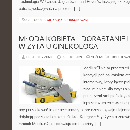
Technologie W świecie Jaguarów i Land Roverów liczą się szczeg
potrafią wskazywać na problem, […]
CATEGORIES:
ARTYKUŁY SPONSOROWANE
MŁODA KOBIETA – DORASTANIE I
WIZYTA U GINEKOLOGA
POSTED BY ADMIN
LUT - 18 - 2026
MOŻLIWOŚĆ KOMENTOWA
MediluxClinic to przestrzeń
kondycji pań na każdym eta
internetowy, który łączy pr
zrozumieniem dla zwyczajn
przestrzeni stoi profilakty
lepsze rozumienie własnego
aby porządkować informacje tematy, które często bywają niejedn
dotykają poczucia bezpieczeństwa. Kategorie Styl życia a zdrowi
łamach MediluxClinic pojawiają się materiały […]