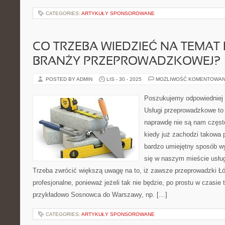
CATEGORIES:
ARTYKUŁY SPONSOROWANE
CO TRZEBA WIEDZIEĆ NA TEMAT 
BRANŻY PRZEPROWADZKOWEJ?
POSTED BY ADMIN
LIS - 30 - 2025
MOŻLIWOŚĆ KOMENTOWAN
Poszukujemy odpowiedniej 
Usługi przeprowadzkowe to t
naprawdę nie są nam częs
kiedy już zachodzi takowa 
bardzo umiejętny sposób wyb
się w naszym mieście usł
Trzeba zwrócić większą uwagę na to, iż zawsze przeprowadzki Ł
profesjonalne, ponieważ jeżeli tak nie będzie, po prostu w czasie 
przykładowo Sosnowca do Warszawy, np. […]
CATEGORIES:
ARTYKUŁY SPONSOROWANE