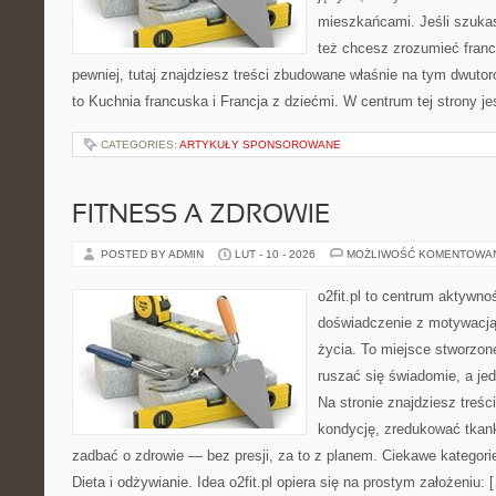
mieszkańcami. Jeśli szuka
też chcesz zrozumieć franc
pewniej, tutaj znajdziesz treści zbudowane właśnie na tym dwuto
to Kuchnia francuska i Francja z dziećmi. W centrum tej strony j
CATEGORIES:
ARTYKUŁY SPONSOROWANE
FITNESS A ZDROWIE
POSTED BY ADMIN
LUT - 10 - 2026
MOŻLIWOŚĆ KOMENTOWA
o2fit.pl to centrum aktywnoś
doświadczenie z motywacją 
życia. To miejsce stworzon
ruszać się świadomie, a jed
Na stronie znajdziesz treśc
kondycję, zredukować tkan
zadbać o zdrowie — bez presji, za to z planem. Ciekawe kategori
Dieta i odżywianie. Idea o2fit.pl opiera się na prostym założeniu: 