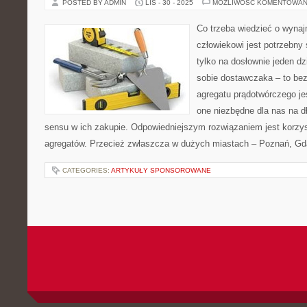
POSTED BY ADMIN
LIS - 30 - 2025
MOŻLIWOŚĆ KOMENTOWAN
Co trzeba wiedzieć o wyna
człowiekowi jest potrzebny
tylko na dosłownie jeden dz
sobie dostawczaka – to be
agregatu prądotwórczego jes
one niezbędne dla nas na d
sensu w ich zakupie. Odpowiedniejszym rozwiązaniem jest korzy
agregatów. Przecież zwłaszcza w dużych miastach – Poznań, Gdań
CATEGORIES:
ARTYKUŁY SPONSOROWANE