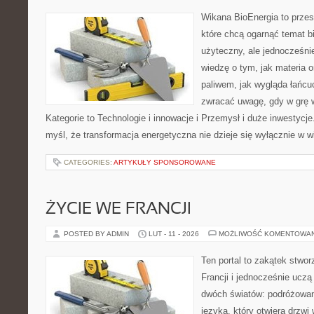
Wikana BioEnergia to przes
które chcą ogarnąć temat b
użyteczny, ale jednocześnie
wiedzę o tym, jak materia 
paliwem, jak wygląda łańcu
zwracać uwagę, gdy w grę 
Kategorie to Technologie i innowacje i Przemysł i duże inwestycje.
myśl, że transformacja energetyczna nie dzieje się wyłącznie w w
CATEGORIES:
ARTYKUŁY SPONSOROWANE
ŻYCIE WE FRANCJI
POSTED BY ADMIN
LUT - 11 - 2026
MOŻLIWOŚĆ KOMENTOWA
Ten portal to zakątek stwor
Francji i jednocześnie uczą
dwóch światów: podróżowani
języka, który otwiera drzw