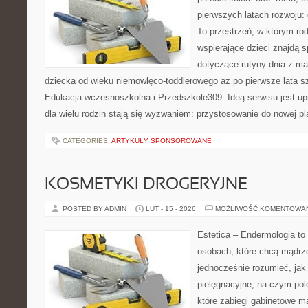
pierwszych latach rozwoju:
To przestrzeń, w którym rod
wspierające dzieci znajdą s
dotyczące rutyny dnia z m
dziecka od wieku niemowlęco-toddlerowego aż po pierwsze lata s
Edukacja wczesnoszkolna i Przedszkole309. Ideą serwisu jest up
dla wielu rodzin stają się wyzwaniem: przystosowanie do nowej p
CATEGORIES:
ARTYKUŁY SPONSOROWANE
KOSMETYKI DROGERYJNE
POSTED BY ADMIN
LUT - 15 - 2026
MOŻLIWOŚĆ KOMENTOWA
Estetica – Endermologia to 
osobach, które chcą mądrze
jednocześnie rozumieć, jak 
pielęgnacyjne, na czym pol
które zabiegi gabinetowe ma