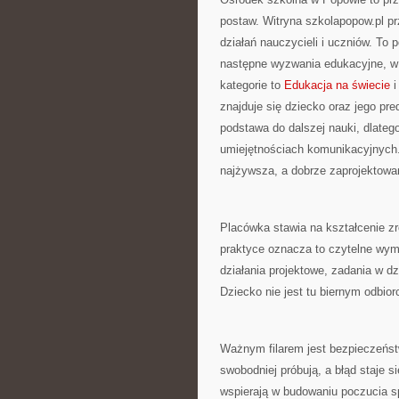
postaw. Witryna szkolapopow.pl p
działań nauczycieli i uczniów. To 
następne wyzwania edukacyjne, w
kategorie to
Edukacja na świecie
i
znajduje się dziecko oraz jego pr
podstawa do dalszej nauki, dlateg
umiejętnościach komunikacyjnych. 
najżywsza, a dobrze zaprojektowan
Placówka stawia na kształcenie zr
praktyce oznacza to czytelne wyma
działania projektowe, zadania w dz
Dziecko nie jest tu biernym odbi
Ważnym filarem jest bezpieczeństwo
swobodniej próbują, a błąd staje 
wspierają w budowaniu poczucia sp