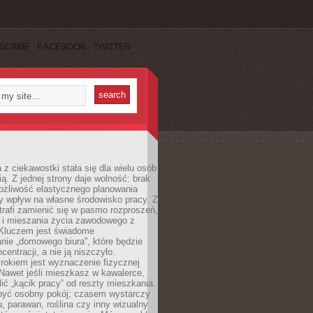
SCRIBE
FACEBOOK
TWITTER
 z ciekawostki stała się dla wielu osób
ą. Z jednej strony daje wolność: brak
ożliwość elastycznego planowania
y wpływ na własne środowisko pracy. Z
trafi zamienić się w pasmo rozproszeń,
a i mieszania życia zawodowego z
Kluczem jest świadome
nie „domowego biura”, które będzie
centracji, a nie ją niszczyło.
rokiem jest wyznaczenie fizycznej
 Nawet jeśli mieszkasz w kawalerce,
lić „kącik pracy” od reszty mieszkania.
 być osobny pokój; czasem wystarczy
u, parawan, roślina czy inny wizualny