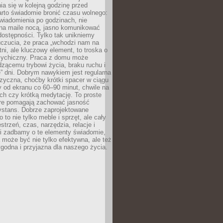
ia się w kolejną godzinę przed
rto świadomie bronić czasu wolnego:
wiadomienia po godzinach, nie
na maile nocą, jasno komunikować
ostępności. Tylko tak unikniemy
uczucia, że praca „wchodzi nam na
tni, ale kluczowy element, to troska o
sychiczny. Praca z domu może
dzącemu trybowi życia, braku ruchu i
ę” dni. Dobrym nawykiem jest regularna
zyczna, choćby krótki spacer w ciągu
y od ekranu co 60–90 minut, chwile na
ch czy krótką medytację. To proste
tóre pomagają zachować jasność
ystans. Dobrze zaprojektowane
 to nie tylko meble i sprzęt, ale cały
strzeń, czas, narzędzia, relacje i
li zadbamy o te elementy świadomie,
 może być nie tylko efektywna, ale też
godna i przyjazna dla naszego życia.