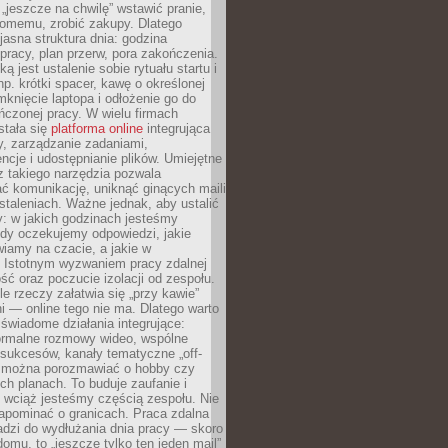
 „jeszcze na chwilę” wstawić pranie,
jomemu, zrobić zakupy. Dlatego
 jasna struktura dnia: godzina
pracy, plan przerw, pora zakończenia.
ą jest ustalenie sobie rytuału startu i
np. krótki spacer, kawę o określonej
mknięcie laptopa i odłożenie go do
ńczonej pracy. W wielu firmach
stała się
platforma online
integrująca
, zarządzanie zadaniami,
ncje i udostępnianie plików. Umiejętne
z takiego narzędzia pozwala
ć komunikację, uniknąć ginących maili
staleniach. Ważne jednak, aby ustalić
: w jakich godzinach jesteśmy
edy oczekujemy odpowiedzi, jakie
iamy na czacie, a jakie w
. Istotnym wyzwaniem pracy zdalnej
ść oraz poczucie izolacji od zespołu.
le rzeczy załatwia się „przy kawie”
i — online tego nie ma. Dlatego warto
wiadome działania integrujące:
formalne rozmowy wideo, wspólne
sukcesów, kanały tematyczne „off-
ie można porozmawiać o hobby czy
h planach. To buduje zaufanie i
 wciąż jesteśmy częścią zespołu. Nie
apominać o granicach. Praca zdalna
adzi do wydłużania dnia pracy — skoro
domu, to „jeszcze tylko ten jeden mail”