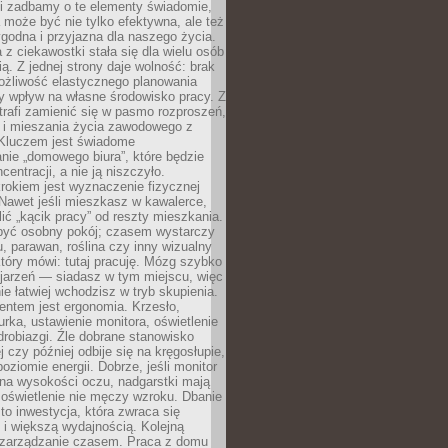
li zadbamy o te elementy świadomie,
 może być nie tylko efektywna, ale też
godna i przyjazna dla naszego życia.
 z ciekawostki stała się dla wielu osób
ą. Z jednej strony daje wolność: brak
ożliwość elastycznego planowania
y wpływ na własne środowisko pracy. Z
trafi zamienić się w pasmo rozproszeń,
a i mieszania życia zawodowego z
Kluczem jest świadome
nie „domowego biura”, które będzie
centracji, a nie ją niszczyło.
rokiem jest wyznaczenie fizycznej
 Nawet jeśli mieszkasz w kawalerce,
lić „kącik pracy” od reszty mieszkania.
 być osobny pokój; czasem wystarczy
u, parawan, roślina czy inny wizualny
który mówi: tutaj pracuję. Mózg szybko
ojarzeń — siadasz w tym miejscu, więc
e łatwiej wchodzisz w tryb skupienia.
entem jest ergonomia. Krzesło,
rka, ustawienie monitora, oświetlenie
drobiazgi. Źle dobrane stanowisko
j czy później odbije się na kręgosłupie,
oziomie energii. Dobrze, jeśli monitor
 na wysokości oczu, nadgarstki mają
 oświetlenie nie męczy wzroku. Dbanie
to inwestycja, która zwraca się
 i większą wydajnością. Kolejną
t zarządzanie czasem. Praca z domu