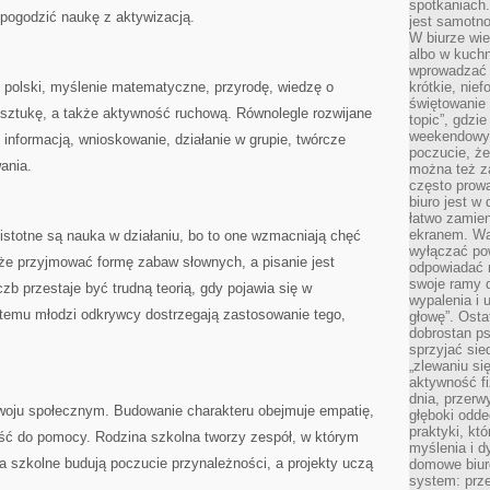
spotkaniach
 pogodzić naukę z aktywizacją.
jest samotno
W biurze wie
albo w kuchn
wprowadzać ś
k polski, myślenie matematyczne, przyrodę, wiedzę o
krótkie, nie
świętowanie 
, sztukę, a także aktywność ruchową. Równolegle rozwijane
topic”, gdz
weekendowyc
informacją, wnioskowanie, działanie w grupie, twórcze
poczucie, że
ania.
można też z
często prow
biuro jest w 
łatwo zamien
ekranem. Wa
 istotne są nauka w działaniu, bo to one wzmacniają chęć
wyłączać po
oże przyjmować formę zabaw słownych, a pisanie jest
odpowiadać 
swoje ramy d
czb przestaje być trudną teorią, gdy pojawia się w
wypalenia i 
 temu młodzi odkrywcy dostrzegają zastosowanie tego,
głowę”. Osta
dobrostan p
sprzyjać sie
„zlewaniu si
aktywność fi
dnia, przerw
woju społecznym. Budowanie charakteru obejmuje empatię,
głęboki odde
praktyki, k
ść do pomocy. Rodzina szkolna tworzy zespół, w którym
myślenia i d
 szkolne budują poczucie przynależności, a projekty uczą
domowe biuro
system: prze