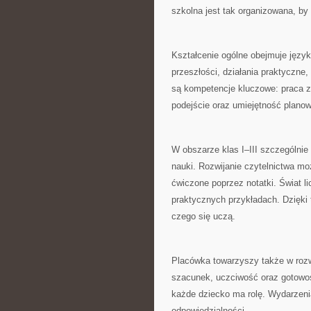
szkolna jest tak organizowana, by
Kształcenie ogólne obejmuje języ
przeszłości, działania praktyczne
są kompetencje kluczowe: praca z 
podejście oraz umiejętność planow
W obszarze klas I–III szczególnie
nauki. Rozwijanie czytelnictwa m
ćwiczone poprzez notatki. Świat li
praktycznych przykładach. Dzięki
czego się uczą.
Placówka towarzyszy także w roz
szacunek, uczciwość oraz gotowo
każde dziecko ma rolę. Wydarzenia
odpowiedzialności.