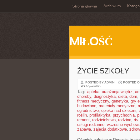
Archiwum
Katego
Strona główna
MIŁOŚĆ
ŻYCIE SZKOŁY
POSTED BY ADMIN
POSTED ON
WYŁĄCZONA
Tagi:
apteka
,
aranżacja wnętrz
,
ar
choroby
,
diagnostyka
,
dieta
,
dom
,
fitness medyczny
,
genetyka
,
gry 
budowlane
,
materiały medyczne
,
m
ogrodnictwo
,
opieka nad dziećmi
,
roślin
,
profilaktyka
,
przychodnia
,
p
remont
,
rodzicielstwo
,
rodzina
,
rtv
usługi rodzinne
,
wczesne wychowa
zabawa
,
zajęcia dodatkowe
,
zdrow
Ośrodek szkolna w Popowie to prz