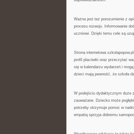
Ważna jest też porozumienie z op
procesu rozwoju. Informowanie d
uczniowi. Dzięki temu cele są uzu
Strona internetowa szkolapopow.pl
profil placówki oraz przeczytać w
się w kalendarzu wydarzeń i mogą
dzieci mają pewność, że szkoła dzi
W podejściu dydaktycznym duże z
zauważane. Dziecko może pogłębi
potrzeby otrzymuje pomoc w nadro
empatią sprzyja dobremu samopoc
Współczesna edukacja to także k