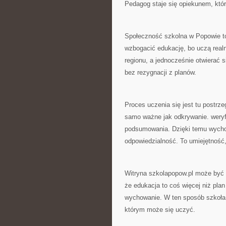
Pedagog staje się opiekunem, któ
Społeczność szkolna w Popowie to 
wzbogacić edukację, bo uczą realn
regionu, a jednocześnie otwierać 
bez rezygnacji z planów.
Proces uczenia się jest tu postrz
samo ważne jak odkrywanie. weryfi
podsumowania. Dzięki temu wycho
odpowiedzialność. To umiejętność,
Witryna szkolapopow.pl może być 
że edukacja to coś więcej niż plan
wychowanie. W ten sposób szkoła 
którym może się uczyć.