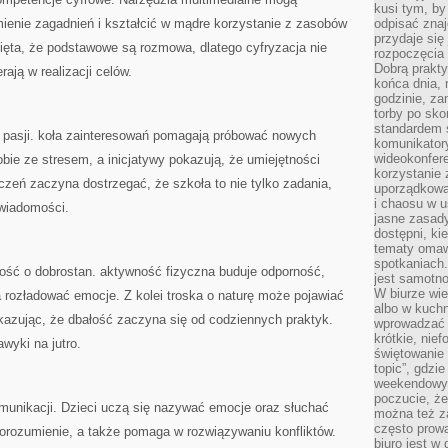
kusi tym, by
mienie zagadnień i kształcić w mądre korzystanie z zasobów
odpisać zna
przydaje się
ięta, że podstawowe są rozmowa, dlatego cyfryzacja nie
rozpoczęcia 
Dobrą praktyk
ają w realizacji celów.
końca dnia, 
godzinie, za
torby po sko
standardem 
 pasji. koła zainteresowań pomagają próbować nowych
komunikatory
wideokonfere
bie ze stresem, a inicjatywy pokazują, że umiejętności
korzystanie 
zeń zaczyna dostrzegać, że szkoła to nie tylko zadania,
uporządkowa
i chaosu w u
wiadomości.
jasne zasady
dostępni, ki
tematy omaw
spotkaniach
łość o dobrostan. aktywność fizyczna buduje odporność,
jest samotno
W biurze wie
rozładować emocje. Z kolei troska o naturę może pojawiać
albo w kuchn
kazując, że dbałość zaczyna się od codziennych praktyk.
wprowadzać ś
krótkie, nie
wyki na jutro.
świętowanie 
topic”, gdz
weekendowyc
poczucie, że
unikacji. Dzieci uczą się nazywać emocje oraz słuchać
można też z
często prow
porozumienie, a także pomaga w rozwiązywaniu konfliktów.
biuro jest w 