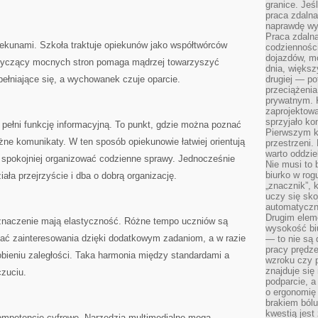
granice. Jeś
praca zdalna
naprawdę wy
Praca zdalna
iekunami. Szkoła traktuje opiekunów jako współtwórców
codzienności
dojazdów, m
otyczący mocnych stron pomaga mądrzej towarzyszyć
dnia, większ
pełniające się, a wychowanek czuje oparcie.
drugiej — po
przeciążeni
prywatnym. 
zaprojektowa
sprzyjało kon
 pełni funkcję informacyjną. To punkt, gdzie można poznać
Pierwszym k
ażne komunikaty. W ten sposób opiekunowie łatwiej orientują
przestrzeni.
warto oddzie
 spokojniej organizować codzienne sprawy. Jednocześnie
Nie musi to
biurko w rog
ała przejrzyście i dba o dobrą organizację.
„znacznik”, 
uczy się sk
automatyczni
Drugim elem
naczenie mają elastyczność. Różne tempo uczniów są
wysokość biu
ać zainteresowania dzięki dodatkowym zadaniom, a w razie
— to nie są 
pracy prędze
bieniu zaległości. Taka harmonia między standardami a
wzroku czy p
znajduje się
zuciu.
podparcie, a
o ergonomię 
brakiem bólu
kwestią jes
ompetencje cyfrowe. Narzędzia multimedialne mogą