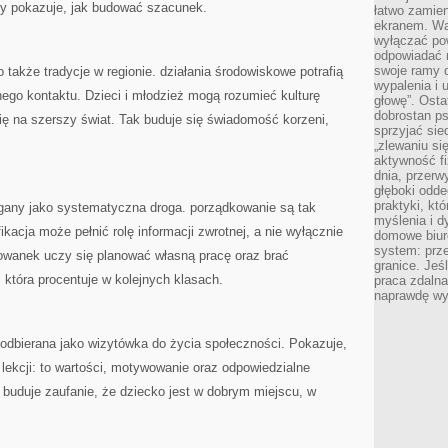
ry pokazuje, jak budować szacunek.
łatwo zamien
ekranem. Wa
wyłączać po
odpowiadać 
swoje ramy d
także tradycje w regionie. działania środowiskowe potrafią
wypalenia i 
ego kontaktu. Dzieci i młodzież mogą rozumieć kulturę
głowę”. Osta
dobrostan p
się na szerszy świat. Tak buduje się świadomość korzeni,
sprzyjać sie
„zlewaniu si
aktywność fi
dnia, przerw
głęboki odde
praktyki, k
egany jako systematyczna droga. porządkowanie są tak
myślenia i d
kacja może pełnić rolę informacji zwrotnej, a nie wyłącznie
domowe biuro
system: prze
wanek uczy się planować własną pracę oraz brać
granice. Jeś
 która procentuje w kolejnych klasach.
praca zdalna
naprawdę wy
odbierana jako wizytówka do życia społeczności. Pokazuje,
 lekcji: to wartości, motywowanie oraz odpowiedzialne
buduje zaufanie, że dziecko jest w dobrym miejscu, w