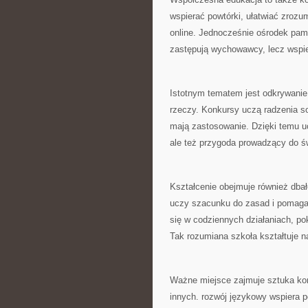
wspierać powtórki, ułatwiać zrozu
online. Jednocześnie ośrodek pam
zastępują wychowawcy, lecz wspier
Istotnym tematem jest odkrywanie
rzeczy. Konkursy uczą radzenia so
mają zastosowanie. Dzięki temu uc
ale też przygoda prowadzący do ś
Kształcenie obejmuje również dba
uczy szacunku do zasad i pomaga 
się w codziennych działaniach, po
Tak rozumiana szkoła kształtuje na
Ważne miejsce zajmuje sztuka kom
innych. rozwój językowy wspiera 