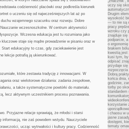
„znacznik”, 
uczy się sk
rzedstawia codzienność placówki oraz podkreśla kierunek
automatyczni
portret o uczeniu się od najwcześniejszych lat aż po
Drugim elem
wysokość biu
 duchu wzajemnego szacunku oraz rozwoju. Dobre
— to nie są 
pracy prędze
 Nauczanie wczesnoszkolne. W centrum aktywności
wzroku czy p
edyspozycje. Wczesna edukacja jest tu rozumiana jako
znajduje się
podparcie, a
o kluczowe staje się mądre prowadzenie w pisaniu oraz w
o ergonomię 
Start edukacyjny to czas, gdy zaciekawienie jest
brakiem bólu
kwestią jes
e lekcje potrafią ją ukierunkować.
kusi tym, by
odpisać zna
przydaje się
rozpoczęcia 
ozumiałe, które zestawia tradycję z innowacjami. W
Dobrą praktyk
końca dnia, 
gania oraz wielotorowe działania: zadania zespołowe,
godzinie, za
torby po sko
iałaniu, a także systematyczne powtórki do materiału.
standardem 
orcą, lecz aktywnym uczestnikiem procesu poznawania.
komunikatory
wideokonfere
korzystanie 
uporządkowa
. Przyjazne relacje sprawiają, że młodsi i starsi
i chaosu w u
jasne zasady
się informacją, nie zaś powodem wstydu. Nauczyciele
dostępni, ki
tematy omaw
rawczości, ucząc wytrwałości i kultury pracy. Codzienność