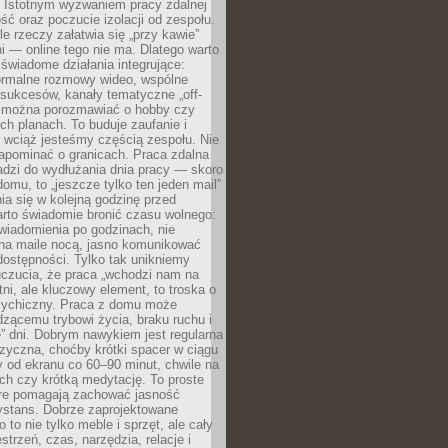
. Istotnym wyzwaniem pracy zdalnej
ść oraz poczucie izolacji od zespołu.
le rzeczy załatwia się „przy kawie”
i — online tego nie ma. Dlatego warto
wiadome działania integrujące:
formalne rozmowy wideo, wspólne
sukcesów, kanały tematyczne „off-
ie można porozmawiać o hobby czy
h planach. To buduje zaufanie i
 wciąż jesteśmy częścią zespołu. Nie
apominać o granicach. Praca zdalna
adzi do wydłużania dnia pracy — skoro
domu, to „jeszcze tylko ten jeden mail”
ia się w kolejną godzinę przed
rto świadomie bronić czasu wolnego:
wiadomienia po godzinach, nie
na maile nocą, jasno komunikować
ostępności. Tylko tak unikniemy
uczucia, że praca „wchodzi nam na
tni, ale kluczowy element, to troska o
sychiczny. Praca z domu może
dzącemu trybowi życia, braku ruchu i
ę” dni. Dobrym nawykiem jest regularna
zyczna, choćby krótki spacer w ciągu
y od ekranu co 60–90 minut, chwile na
ch czy krótką medytację. To proste
tóre pomagają zachować jasność
ystans. Dobrze zaprojektowane
 to nie tylko meble i sprzęt, ale cały
strzeń, czas, narzędzia, relacje i