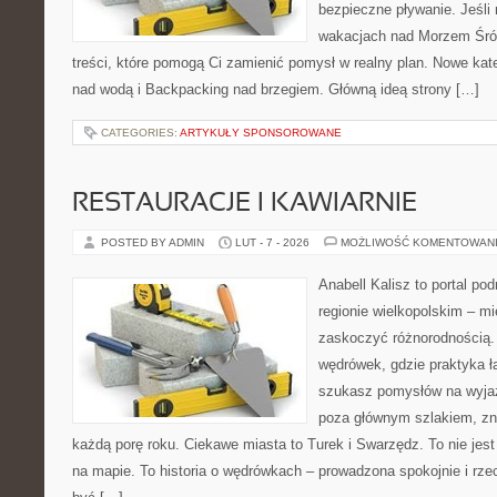
bezpieczne pływanie. Jeśli
wakacjach nad Morzem Śró
treści, które pomogą Ci zamienić pomysł w realny plan. Nowe kat
nad wodą i Backpacking nad brzegiem. Główną ideą strony […]
CATEGORIES:
ARTYKUŁY SPONSOROWANE
RESTAURACJE I KAWIARNIE
POSTED BY ADMIN
LUT - 7 - 2026
MOŻLIWOŚĆ KOMENTOWAN
Anabell Kalisz to portal po
regionie wielkopolskim – mie
zaskoczyć różnorodnością. 
wędrówek, gdzie praktyka łą
szukasz pomysłów na wyjaz
poza głównym szlakiem, zna
każdą porę roku. Ciekawe miasta to Turek i Swarzędz. To nie jes
na mapie. To historia o wędrówkach – prowadzona spokojnie i rze