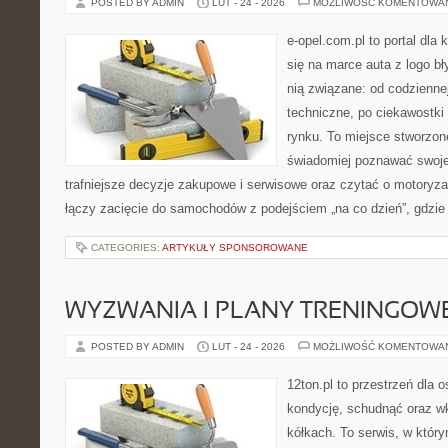
POSTED BY ADMIN
LUT - 24 - 2026
MOŻLIWOŚĆ KOMENTOWA
e-opel.com.pl to portal dla 
się na marce auta z logo b
nią związane: od codziennej
techniczne, po ciekawostki
rynku. To miejsce stworzon
świadomiej poznawać swoj
trafniejsze decyzje zakupowe i serwisowe oraz czytać o motoryza
łączy zacięcie do samochodów z podejściem „na co dzień”, gdzie 
CATEGORIES:
ARTYKUŁY SPONSOROWANE
WYZWANIA I PLANY TRENINGOW
POSTED BY ADMIN
LUT - 24 - 2026
MOŻLIWOŚĆ KOMENTOWA
12ton.pl to przestrzeń dla 
kondycję, schudnąć oraz wk
kółkach. To serwis, w któr