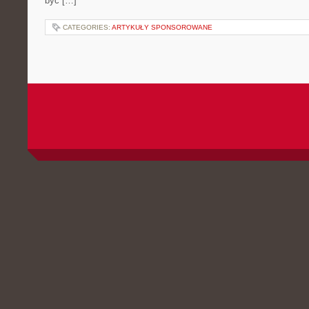
być […]
CATEGORIES:
ARTYKUŁY SPONSOROWANE