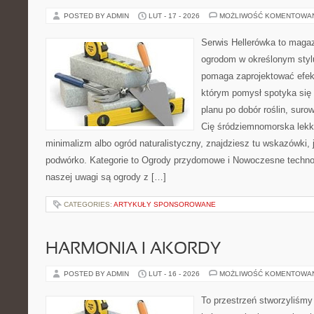
POSTED BY ADMIN
LUT - 17 - 2026
MOŻLIWOŚĆ KOMENTOWA
Serwis Hellerówka to maga
ogrodom w określonym styl
pomaga zaprojektować efek
którym pomysł spotyka się
planu po dobór roślin, surowc
Cię śródziemnomorska lek
minimalizm albo ogród naturalistyczny, znajdziesz tu wskazówki, 
podwórko. Kategorie to Ogrody przydomowe i Nowoczesne techno
naszej uwagi są ogrody z […]
CATEGORIES:
ARTYKUŁY SPONSOROWANE
HARMONIA I AKORDY
POSTED BY ADMIN
LUT - 16 - 2026
MOŻLIWOŚĆ KOMENTOWA
To przestrzeń stworzyliśmy