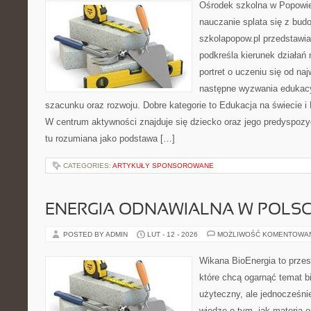
Ośrodek szkolna w Popowie
nauczanie splata się z bud
szkolapopow.pl przedstawia
podkreśla kierunek działań 
portret o uczeniu się od na
następne wyzwania edukac
szacunku oraz rozwoju. Dobre kategorie to Edukacja na świecie 
W centrum aktywności znajduje się dziecko oraz jego predyspozy
tu rozumiana jako podstawa […]
CATEGORIES:
ARTYKUŁY SPONSOROWANE
ENERGIA ODNAWIALNA W POLS
POSTED BY ADMIN
LUT - 12 - 2026
MOŻLIWOŚĆ KOMENTOWA
Wikana BioEnergia to przes
które chcą ogarnąć temat b
użyteczny, ale jednocześnie
wiedzę o tym, jak materia 