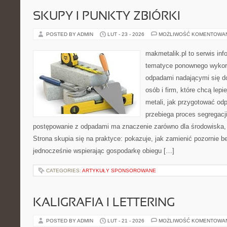
SKUPY I PUNKTY ZBIÓRKI
POSTED BY ADMIN
LUT - 23 - 2026
MOŻLIWOŚĆ KOMENTOWA
makmetalik.pl to serwis in
tematyce ponownego wykorz
odpadami nadającymi się d
osób i firm, które chcą lepi
metali, jak przygotować od
przebiega proces segregacj
postępowanie z odpadami ma znaczenie zarówno dla środowiska, ja
Strona skupia się na praktyce: pokazuje, jak zamienić pozornie 
jednocześnie wspierając gospodarkę obiegu […]
CATEGORIES:
ARTYKUŁY SPONSOROWANE
KALIGRAFIA I LETTERING
POSTED BY ADMIN
LUT - 21 - 2026
MOŻLIWOŚĆ KOMENTOWA