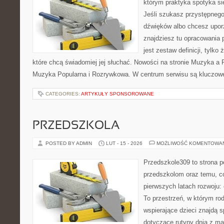
którym praktyka spotyka si
Jeśli szukasz przystępneg
dźwięków albo chcesz upo
znajdziesz tu opracowania 
jest zestaw definicji, tylko
które chcą świadomiej jej słuchać. Nowości na stronie Muzyka a 
Muzyka Popularna i Rozrywkowa. W centrum serwisu są kluczow
CATEGORIES:
ARTYKUŁY SPONSOROWANE
PRZEDSZKOLA
POSTED BY ADMIN
LUT - 15 - 2026
MOŻLIWOŚĆ KOMENTOWA
Przedszkole309 to strona p
przedszkolom oraz temu, c
pierwszych latach rozwoju:
To przestrzeń, w którym rod
wspierające dzieci znajdą s
dotyczące rutyny dnia z m