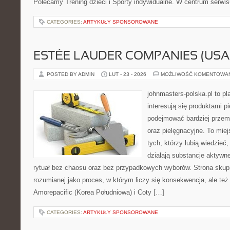
Polecamy Trening dzieci i Sporty indywidualne. W centrum serwi
CATEGORIES:
ARTYKUŁY SPONSOROWANE
ESTÉE LAUDER COMPANIES (USA
POSTED BY ADMIN
LUT - 23 - 2026
MOŻLIWOŚĆ KOMENTOWA
johnmasters-polska.pl to pl
interesują się produktami p
podejmować bardziej prze
oraz pielęgnacyjne. To mie
tych, którzy lubią wiedzieć,
działają substancje aktywn
rytuał bez chaosu oraz bez przypadkowych wyborów. Strona skupia
rozumianej jako proces, w którym liczy się konsekwencja, ale te
Amorepacific (Korea Południowa) i Coty […]
CATEGORIES:
ARTYKUŁY SPONSOROWANE