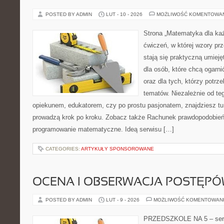
POSTED BY ADMIN
LUT - 10 - 2026
MOŻLIWOŚĆ KOMENTOWA
Strona „Matematyka dla każ
ćwiczeń, w której wzory prz
stają się praktyczną umieję
dla osób, które chcą ogarn
oraz dla tych, którzy potrz
tematów. Niezależnie od te
opiekunem, edukatorem, czy po prostu pasjonatem, znajdziesz tu 
prowadzą krok po kroku. Zobacz także Rachunek prawdopodobieńs
programowanie matematyczne. Ideą serwisu […]
CATEGORIES:
ARTYKUŁY SPONSOROWANE
OCENA I OBSERWACJA POSTĘP
POSTED BY ADMIN
LUT - 9 - 2026
MOŻLIWOŚĆ KOMENTOWAN
PRZEDSZKOLE NA 5 – serw