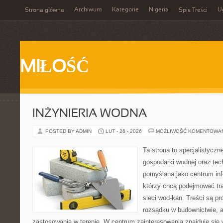
Archiwum
Kategorie
Nigeria
U
Strona główna
Spis Treści
MIŁOŚĆ
INŻYNIERIA WODNA
POSTED BY ADMIN
LUT - 26 - 2026
MOŻLIWOŚĆ KOMENTOWA
Ta strona to specjalistyc
gospodarki wodnej oraz tech
pomyślana jako centrum info
którzy chcą podejmować tra
sieci wod-kan. Treści są 
rozsądku w budownictwie, a
zastosowania w terenie. W centrum zainteresowania znajduje się 