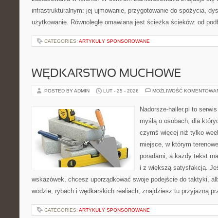
infrastrukturalnym: jej ujmowanie, przygotowanie do spożycia, dy
użytkowanie. Równolegle omawiana jest ścieżka ścieków: od pod
CATEGORIES:
ARTYKUŁY SPONSOROWANE
WĘDKARSTWO MUCHOWE
POSTED BY ADMIN
LUT - 25 - 2026
MOŻLIWOŚĆ KOMENTOWA
Nadorsze-haller.pl to serwi
myślą o osobach, dla który
czymś więcej niż tylko we
miejsce, w którym terenowe
poradami, a każdy tekst ma
i z większą satysfakcją. J
wskazówek, chcesz uporządkować swoje podejście do taktyki, alb
wodzie, rybach i wędkarskich realiach, znajdziesz tu przyjazną p
CATEGORIES:
ARTYKUŁY SPONSOROWANE