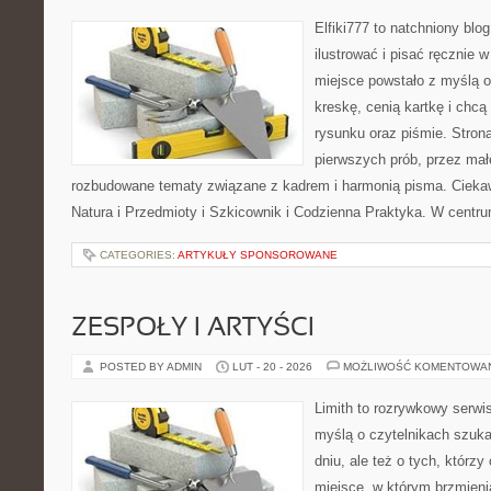
Elfiki777 to natchniony blo
ilustrować i pisać ręcznie
miejsce powstało z myślą o
kreskę, cenią kartkę i chc
rysunku oraz piśmie. Stron
pierwszych prób, przez małe
rozbudowane tematy związane z kadrem i harmonią pisma. Ciekaw
Natura i Przedmioty i Szkicownik i Codzienna Praktyka. W centr
CATEGORIES:
ARTYKUŁY SPONSOROWANE
ZESPOŁY I ARTYŚCI
POSTED BY ADMIN
LUT - 20 - 2026
MOŻLIWOŚĆ KOMENTOWA
Limith to rozrywkowy serwi
myślą o czytelnikach szuk
dniu, ale też o tych, którzy
miejsce, w którym brzmienia