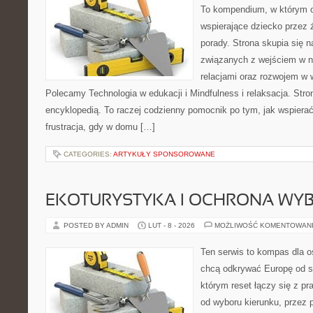
To kompendium, w którym o
wspierające dziecko przez 
porady. Strona skupia się n
związanych z wejściem w n
relacjami oraz rozwojem w
Polecamy Technologia w edukacji i Mindfulness i relaksacja. Stro
encyklopedią. To raczej codzienny pomocnik po tym, jak wspierać
frustracja, gdy w domu […]
CATEGORIES:
ARTYKUŁY SPONSOROWANE
EKOTURYSTYKA I OCHRONA WY
POSTED BY ADMIN
LUT - 8 - 2026
MOŻLIWOŚĆ KOMENTOWAN
Ten serwis to kompas dla o
chcą odkrywać Europę od st
którym reset łączy się z 
od wyboru kierunku, przez 