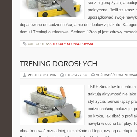
się z higieną życia, a podej
praktyczne. Jeśli szukasz 
uporządkować swoje nawyki, 
dopasowane do codzienności, a nie do ideałów z plakatu. Kategori
domu i Treningi outdoorowe. Sednem 12ton.pl jest zdrowy rozsąd
CATEGORIES:
ARTYKUŁY SPONSOROWANE
TRENING DOROSŁYCH
POSTED BY ADMIN
LUT - 24 - 2026
MOŻLIWOŚĆ KOMENTOWA
TKKF Sieraków to centrum w
traktują aktywność nie jako
styl życia. Serwis łączy pr
codziennością: pokazuje, 
po kroku, jak dbać o profila
nawyki w duchu fair play. T
chcą trenować rozsądniej, niezależnie od tego, czy są na etapie p