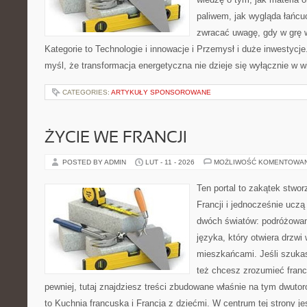
paliwem, jak wygląda łańcu
zwracać uwagę, gdy w grę 
Kategorie to Technologie i innowacje i Przemysł i duże inwestycje.
myśl, że transformacja energetyczna nie dzieje się wyłącznie w w
CATEGORIES:
ARTYKUŁY SPONSOROWANE
ŻYCIE WE FRANCJI
POSTED BY ADMIN
LUT - 11 - 2026
MOŻLIWOŚĆ KOMENTOWA
Ten portal to zakątek stwor
Francji i jednocześnie uczą
dwóch światów: podróżowani
języka, który otwiera drzw
mieszkańcami. Jeśli szuka
też chcesz zrozumieć franc
pewniej, tutaj znajdziesz treści zbudowane właśnie na tym dwuto
to Kuchnia francuska i Francja z dziećmi. W centrum tej strony j