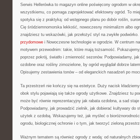
Serwis Hellerówka to magazyn online poświęcony ogrodom w okre
wszystkiemu, co pomaga zaprojektować efektowny ogród. To mie
spotyka się z praktyką: od wstępnego planu po dobór roślin, surowc
Cię śródziemnomorska lekkość, nowoczesny minimalizm albo ogró
znajdziesz tu wskazówki, jak przełożyć styl na zwykłe podwórko.
przydomowe
i Nowoczesne technologie w ogrodzie. W centrum na
motywem przewodnim: takie, które mają tożsamość. Pokazujemy,
poprzez pokrój, światło i zmienność sezonów. Podpowiadamy, jak
ozdobne oraz rośliny zimozielone, by ogród wyglądał dobrze latem i
Opisujemy zestawienia tonów – od eleganckich nasadzeń po mocn
Ta przestrzeń nie kończy się na estetyce. Duży nacisk kładziemy
obok stylu pojawiają się także ogrody użytkowe. Znajdziesz tu p
może być równie reprezentacyjny jak rabata ozdobna, a sad staje 
Podpowiadamy, jak prowadzić zielnik, jak dobierać kultywary do s
użytek z ozdobą. Wskazujemy też, jak myśleć o bioróżnorodnośc
ogrodu, biologicznej ochronie i o tym, jak tworzyć zieloną przestrz
Ważnym tematem są również ogrody z wodą: od naturalnych zbior