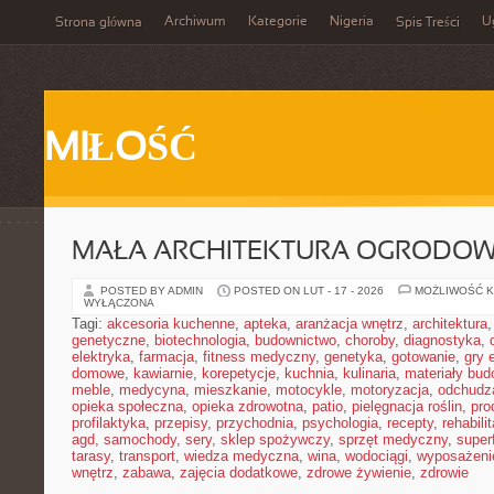
Archiwum
Kategorie
Nigeria
U
Strona główna
Spis Treści
MIŁOŚĆ
MAŁA ARCHITEKTURA OGRODO
POSTED BY ADMIN
POSTED ON LUT - 17 - 2026
MOŻLIWOŚĆ 
WYŁĄCZONA
Tagi:
akcesoria kuchenne
,
apteka
,
aranżacja wnętrz
,
architektura
genetyczne
,
biotechnologia
,
budownictwo
,
choroby
,
diagnostyka
,
elektryka
,
farmacja
,
fitness medyczny
,
genetyka
,
gotowanie
,
gry 
domowe
,
kawiarnie
,
korepetycje
,
kuchnia
,
kulinaria
,
materiały bud
meble
,
medycyna
,
mieszkanie
,
motocykle
,
motoryzacja
,
odchudz
opieka społeczna
,
opieka zdrowotna
,
patio
,
pielęgnacja roślin
,
pro
profilaktyka
,
przepisy
,
przychodnia
,
psychologia
,
recepty
,
rehabili
agd
,
samochody
,
sery
,
sklep spożywczy
,
sprzęt medyczny
,
super
tarasy
,
transport
,
wiedza medyczna
,
wina
,
wodociągi
,
wyposażeni
wnętrz
,
zabawa
,
zajęcia dodatkowe
,
zdrowe żywienie
,
zdrowie