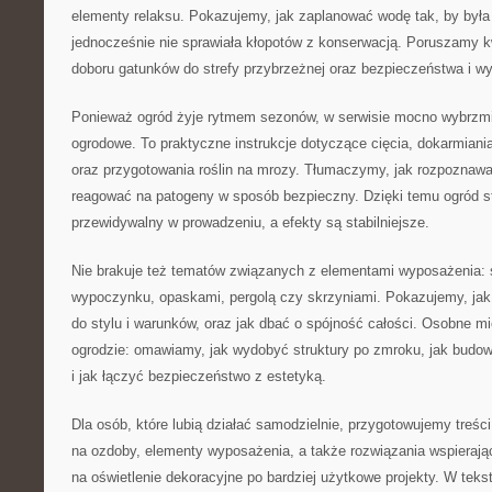
elementy relaksu. Pokazujemy, jak zaplanować wodę tak, by była
jednocześnie nie sprawiała kłopotów z konserwacją. Poruszamy k
doboru gatunków do strefy przybrzeżnej oraz bezpieczeństwa i w
Ponieważ ogród żyje rytmem sezonów, w serwisie mocno wybrzm
ogrodowe. To praktyczne instrukcje dotyczące cięcia, dokarmiani
oraz przygotowania roślin na mrozy. Tłumaczymy, jak rozpoznawać
reagować na patogeny w sposób bezpieczny. Dzięki temu ogród sta
przewidywalny w prowadzeniu, a efekty są stabilniejsze.
Nie brakuje też tematów związanych z elementami wyposażenia:
wypoczynku, opaskami, pergolą czy skrzyniami. Pokazujemy, jak
do stylu i warunków, oraz jak dbać o spójność całości. Osobne mi
ogrodzie: omawiamy, jak wydobyć struktury po zmroku, jak budo
i jak łączyć bezpieczeństwo z estetyką.
Dla osób, które lubią działać samodzielnie, przygotowujemy treśc
na ozdoby, elementy wyposażenia, a także rozwiązania wspieraj
na oświetlenie dekoracyjne po bardziej użytkowe projekty. W tek