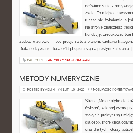
doświadczenie z motywacją 
życia. To miejsce stworzon
ruszać się świadomie, a jed
Na stronie znajdziesz treśc
kondycję, zredukować tkan
zadbać o zdrowie — bez presji, za to z planem. Ciekawe kategori
Dieta i odżywianie. Idea o2fit.pl opiera się na prostym założeniu: 
CATEGORIES:
ARTYKUŁY SPONSOROWANE
METODY NUMERYCZNE
POSTED BY ADMIN
LUT - 10 - 2026
MOŻLIWOŚĆ KOMENTOWA
Strona „Matematyka dla każ
ćwiczeń, w której wzory prz
stają się praktyczną umieję
dla osób, które chcą ogarn
oraz dla tych, którzy potrz