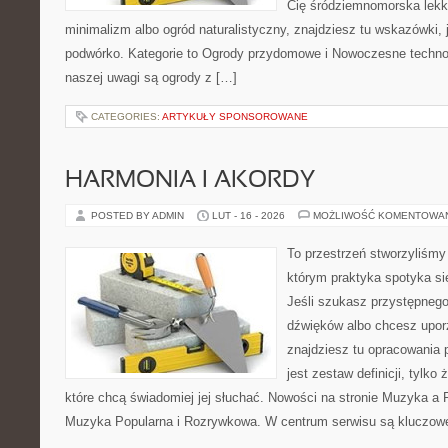
Cię śródziemnomorska lek
minimalizm albo ogród naturalistyczny, znajdziesz tu wskazówki, 
podwórko. Kategorie to Ogrody przydomowe i Nowoczesne techno
naszej uwagi są ogrody z […]
CATEGORIES:
ARTYKUŁY SPONSOROWANE
HARMONIA I AKORDY
POSTED BY ADMIN
LUT - 16 - 2026
MOŻLIWOŚĆ KOMENTOWA
To przestrzeń stworzyliśmy
którym praktyka spotyka si
Jeśli szukasz przystępneg
dźwięków albo chcesz upo
znajdziesz tu opracowania 
jest zestaw definicji, tylko
które chcą świadomiej jej słuchać. Nowości na stronie Muzyka a 
Muzyka Popularna i Rozrywkowa. W centrum serwisu są kluczow