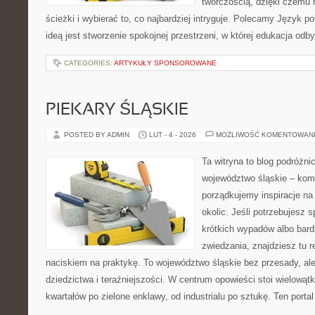
twórczością, dzięki czemu
ścieżki i wybierać to, co najbardziej intryguje. Polecamy Język p
ideą jest stworzenie spokojnej przestrzeni, w której edukacja odb
CATEGORIES:
ARTYKUŁY SPONSOROWANE
PIEKARY ŚLĄSKIE
POSTED BY ADMIN
LUT - 4 - 2026
MOŻLIWOŚĆ KOMENTOWAN
Ta witryna to blog podróżn
województwo śląskie – ko
porządkujemy inspiracje na
okolic. Jeśli potrzebujesz
krótkich wypadów albo bard
zwiedzania, znajdziesz tu r
naciskiem na praktykę. To województwo śląskie bez przesady, ale
dziedzictwa i teraźniejszości. W centrum opowieści stoi wielowąt
kwartałów po zielone enklawy, od industrialu po sztukę. Ten portal