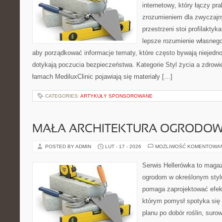
internetowy, który łączy pr
zrozumieniem dla zwyczajn
przestrzeni stoi profilakty
lepsze rozumienie własnego
aby porządkować informacje tematy, które często bywają niejedn
dotykają poczucia bezpieczeństwa. Kategorie Styl życia a zdrowi
łamach MediluxClinic pojawiają się materiały […]
CATEGORIES:
ARTYKUŁY SPONSOROWANE
MAŁA ARCHITEKTURA OGRODO
POSTED BY ADMIN
LUT - 17 - 2026
MOŻLIWOŚĆ KOMENTOWA
Serwis Hellerówka to maga
ogrodom w określonym styl
pomaga zaprojektować efek
którym pomysł spotyka się
planu po dobór roślin, surowc