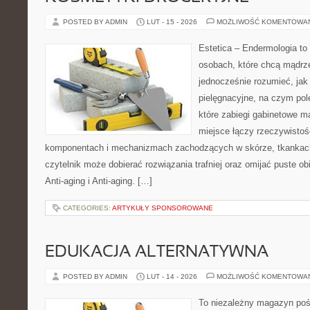
POSTED BY ADMIN
LUT - 15 - 2026
MOŻLIWOŚĆ KOMENTOWA
Estetica – Endermologia to 
osobach, które chcą mądrze
jednocześnie rozumieć, jak 
pielęgnacyjne, na czym pol
które zabiegi gabinetowe ma
miejsce łączy rzeczywistoś
komponentach i mechanizmach zachodzących w skórze, tkankach 
czytelnik może dobierać rozwiązania trafniej oraz omijać puste ob
Anti-aging i Anti-aging. […]
CATEGORIES:
ARTYKUŁY SPONSOROWANE
EDUKACJA ALTERNATYWNA
POSTED BY ADMIN
LUT - 14 - 2026
MOŻLIWOŚĆ KOMENTOWA
To niezależny magazyn poś