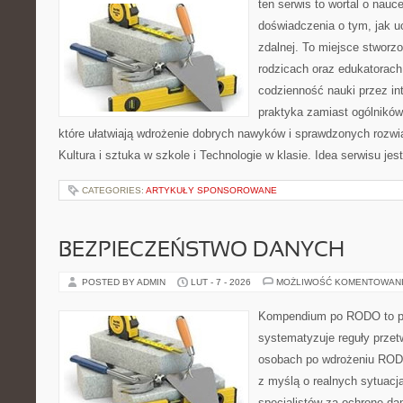
ten serwis to wortal o nauc
doświadczenia o tym, jak u
zdalnej. To miejsce stworz
rodzicach oraz edukatorach
codzienność nauki przez inte
praktyka zamiast ogólników,
które ułatwiają wdrożenie dobrych nawyków i sprawdzonych rozwią
Kultura i sztuka w szkole i Technologie w klasie. Idea serwisu jes
CATEGORIES:
ARTYKUŁY SPONSOROWANE
BEZPIECZEŃSTWO DANYCH
POSTED BY ADMIN
LUT - 7 - 2026
MOŻLIWOŚĆ KOMENTOWAN
Kompendium po RODO to pl
systematyzuje reguły przet
osobach po wdrożeniu RODO
z myślą o realnych sytuacj
specjalistów za ochronę dan