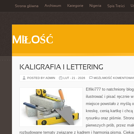
Archiwum
Kategorie
Nigeria
U
Strona główna
Spis Treści
MIŁOŚĆ
KALIGRAFIA I LETTERING
POSTED BY ADMIN
LUT - 21 - 2026
MOŻLIWOŚĆ KOMENTOWA
Elfiki777 to natchniony blo
ilustrować i pisać ręcznie
miejsce powstało z myślą o
kreskę, cenią kartkę i chc
rysunku oraz piśmie. Stron
pierwszych prób, przez małe
rozbudowane tematy związane z kadrem i harmonią pisma. Ciekaw