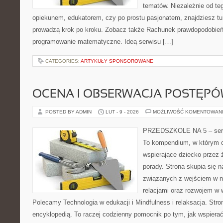
tematów. Niezależnie od te
opiekunem, edukatorem, czy po prostu pasjonatem, znajdziesz tu 
prowadzą krok po kroku. Zobacz także Rachunek prawdopodobieńs
programowanie matematyczne. Ideą serwisu […]
CATEGORIES:
ARTYKUŁY SPONSOROWANE
OCENA I OBSERWACJA POSTĘP
POSTED BY ADMIN
LUT - 9 - 2026
MOŻLIWOŚĆ KOMENTOWAN
PRZEDSZKOLE NA 5 – serw
To kompendium, w którym o
wspierające dziecko przez 
porady. Strona skupia się n
związanych z wejściem w n
relacjami oraz rozwojem w
Polecamy Technologia w edukacji i Mindfulness i relaksacja. Stro
encyklopedią. To raczej codzienny pomocnik po tym, jak wspierać