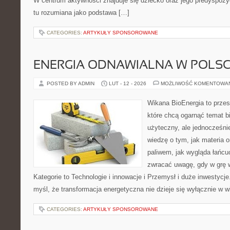
W centrum aktywności znajduje się dziecko oraz jego predyspozy
tu rozumiana jako podstawa […]
CATEGORIES:
ARTYKUŁY SPONSOROWANE
ENERGIA ODNAWIALNA W POLS
POSTED BY ADMIN
LUT - 12 - 2026
MOŻLIWOŚĆ KOMENTOWA
Wikana BioEnergia to przes
które chcą ogarnąć temat b
użyteczny, ale jednocześnie
wiedzę o tym, jak materia 
paliwem, jak wygląda łańcu
zwracać uwagę, gdy w grę 
Kategorie to Technologie i innowacje i Przemysł i duże inwestycje.
myśl, że transformacja energetyczna nie dzieje się wyłącznie w w
CATEGORIES:
ARTYKUŁY SPONSOROWANE