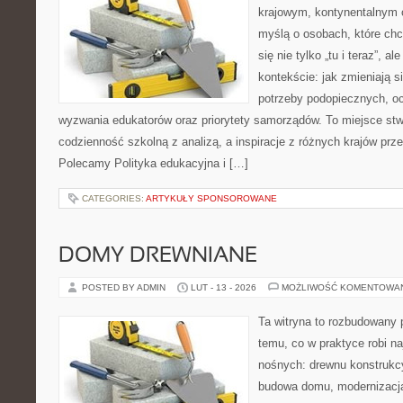
krajowym, kontynentalnym 
myślą o osobach, które chc
się nie tylko „tu i teraz”, 
kontekście: jak zmieniają s
potrzeby podopiecznych, o
wyzwania edukatorów oraz priorytety samorządów. To miejsce stw
codzienność szkolną z analizą, a inspiracje z różnych krajów prz
Polecamy Polityka edukacyjna i […]
CATEGORIES:
ARTYKUŁY SPONSOROWANE
DOMY DREWNIANE
POSTED BY ADMIN
LUT - 13 - 2026
MOŻLIWOŚĆ KOMENTOWA
Ta witryna to rozbudowany 
temu, co w praktyce robi na
nośnych: drewnu konstrukcy
budowa domu, modernizacja