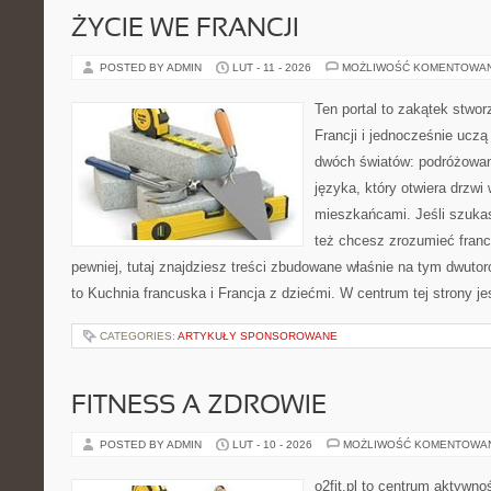
ŻYCIE WE FRANCJI
POSTED BY ADMIN
LUT - 11 - 2026
MOŻLIWOŚĆ KOMENTOWA
Ten portal to zakątek stwor
Francji i jednocześnie uczą
dwóch światów: podróżowani
języka, który otwiera drzw
mieszkańcami. Jeśli szuka
też chcesz zrozumieć franc
pewniej, tutaj znajdziesz treści zbudowane właśnie na tym dwuto
to Kuchnia francuska i Francja z dziećmi. W centrum tej strony j
CATEGORIES:
ARTYKUŁY SPONSOROWANE
FITNESS A ZDROWIE
POSTED BY ADMIN
LUT - 10 - 2026
MOŻLIWOŚĆ KOMENTOWA
o2fit.pl to centrum aktywnoś