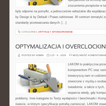
zrozumienia przepisów w ta
były odporne na pomyłki, a jednocześnie wdrażalne dla współpra
by Design & by Default i Prawo sektorowe. W centrum tematyki z
standardy przetwarzania danych: […]
CATEGORIES:
ARTYKUŁY SPONSOROWANE
OPTYMALIZACJA I OVERCLOCKI
POSTED BY ADMIN
LUT - 6 - 2026
MOŻLIWOŚĆ KOMENTOWAN
LAKOM to praktyczna prze
komponentom PC oraz serwi
towarzyszą nam w codzienn
stworzone z myślą o osobac
świadomie, a także o tych, 
wsparcia wtedy, gdy kompu
problemy. Inne kategorie to Testy wydajności i benchmarki i Kom
świecie, w którym specyfikacje potrafią zamieszać, LAKOM stawi