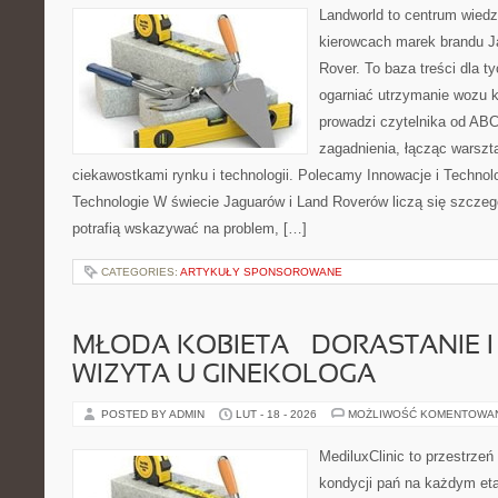
Landworld to centrum wied
kierowcach marek brandu J
Rover. To baza treści dla t
ogarniać utrzymanie wozu k
prowadzi czytelnika od A
zagadnienia, łącząc warszt
ciekawostkami rynku i technologii. Polecamy Innowacje i Technolo
Technologie W świecie Jaguarów i Land Roverów liczą się szczeg
potrafią wskazywać na problem, […]
CATEGORIES:
ARTYKUŁY SPONSOROWANE
MŁODA KOBIETA – DORASTANIE I
WIZYTA U GINEKOLOGA
POSTED BY ADMIN
LUT - 18 - 2026
MOŻLIWOŚĆ KOMENTOWA
MediluxClinic to przestrzeń
kondycji pań na każdym eta