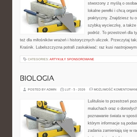
stworzony z myślą o osobac
lokalne perełki i chcą org
praktyczny. Znajdziesz tu op
szybką wycieczkę, a także
podróż. To przestrzeń dla ty
też dla miłośników wrażeń i historycznych uliczek. Przeczytaj tak
Kraśnik. Lubelszczyzna potrafi zaskakiwać: raz kusi nastrojowy
CATEGORIES:
ARTYKUŁY SPONSOROWANE
BIOLOGIA
POSTED BY ADMIN
LUT - 5 - 2026
MOŻLIWOŚĆ KOMENTOWAN
Lulitulisie to przestrzeń p
maluchach oraz o dorosłyc
poznawanie świata w sposób
którym informacje są podaw
zadania zamieniają się w r