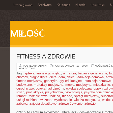
Archiwum
Kategorie
Nigeria
U
Strona główna
Spis Treści
MIŁOŚĆ
FITNESS A ZDROWIE
POSTED BY ADMIN
POSTED ON LUT - 10 - 2026
MOŻLIWOŚĆ 
WYŁĄCZONA
Tagi:
apteka
,
aranżacja wnętrz
,
armatura
,
badania genetyczne
,
bi
choroby
,
diagnostyka
,
dieta
,
dom
,
dzieci
,
edukacja domowa
,
egza
fitness medyczny
,
genetyka
,
gry edukacyjne
,
instalacje domowe
,
budowlane
,
materiały medyczne
,
meble
,
medycyna
,
mieszkanie
,
ogrodnictwo
,
opieka nad dziećmi
,
opieka społeczna
,
opieka zdrow
roślin
,
profilaktyka
,
przychodnia
,
psychologia
,
psychologia dzieci
remont
,
rodzicielstwo
,
rodzina
,
rtv agd
,
sprzęt medyczny
,
superfo
usługi rodzinne
,
wczesne wychowanie
,
wiedza medyczna
,
wodoci
zabawa
,
zajęcia dodatkowe
,
zdrowe żywienie
,
zdrowie
o2fit.pl to centrum aktywności, które łączy doświadczenie z moty