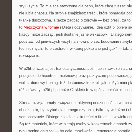
stylu życia. To miejsce stworzone dla osób, które chcą ruszać si
nie lubią chaosu. Na stronie znajdziesz treści, które pomagają p
tkankę tłuszczową, a także zadbać o zdrowie — bez presji, za to
to
Mężczyzna w formie
i Dieta i odżywianie. Idea o2fit.pl opiera 
każdy może zacząć, jeśli dostanie jasne wskazówki. Dlatego ser
podstaw: od pierwszych wizyt na siłowni, przez budowanie nawyku
technicznych. To przestrzeń, w której pokazane jest „jak” — tak
rozwiązanie.
W o2fit.pl ważna jest też elastyczność. Jeśli lubisz ćwiczenia z 
podejście do hipertrofii mięśniowej oraz praktyczne podpowiedzi, 
wolisz domowy trening, też dostaniesz konkret: jak ułożyć mini-pl
różne światy, o2fit.pl pomoże Ci skleić to w spójną całość: mobiln
Strona rozwija tematy związane z aktywną codziennością w sposób
chodzi o to, by czytać dla samego czytania, tylko by wdrażać i o
samopoczucie. Dlatego znajdziesz tu treści o fitnessie w wielu o
Są też materiały, które wspierają osoby w konkretnych etapach ż
typu trening dojrzały — bo cele, możliwości i regeneracja potrafią 