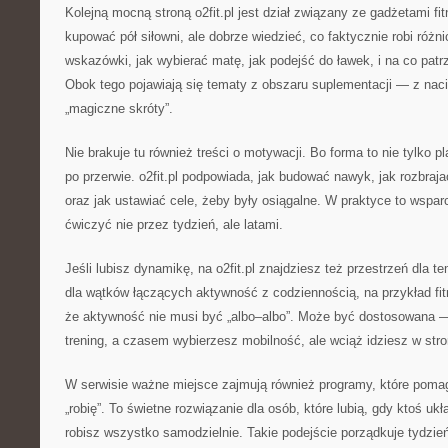
Kolejną mocną stroną o2fit.pl jest dział związany ze gadżetami fi
kupować pół siłowni, ale dobrze wiedzieć, co faktycznie robi różni
wskazówki, jak wybierać matę, jak podejść do ławek, i na co patrz
Obok tego pojawiają się tematy z obszaru suplementacji — z nac
„magiczne skróty”.
Nie brakuje tu również treści o motywacji. Bo forma to nie tylko pl
po przerwie. o2fit.pl podpowiada, jak budować nawyk, jak rozbraj
oraz jak ustawiać cele, żeby były osiągalne. W praktyce to wsparc
ćwiczyć nie przez tydzień, ale latami.
Jeśli lubisz dynamikę, na o2fit.pl znajdziesz też przestrzeń dla 
dla wątków łączących aktywność z codziennością, na przykład fit
że aktywność nie musi być „albo–albo”. Może być dostosowana
trening, a czasem wybierzesz mobilność, ale wciąż idziesz w stro
W serwisie ważne miejsce zajmują również programy, które pomag
„robię”. To świetne rozwiązanie dla osób, które lubią, gdy ktoś ukł
robisz wszystko samodzielnie. Takie podejście porządkuje tydzień