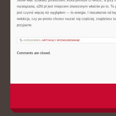
Jeżeli więc szukasz przestrzeni, która pomoże Ci wrócić, a przy 
rozwiązania, o2fit.pl jest miejscem stworzonym właśnie po to. To
jest czymś więcej niż wyglądem — to energia. I niezależnie od t
redukcja, czy po prostu chcesz ruszać się częściej, znajdziesz tu 
przyjazne.
CATEGORIES:
ARTYKUŁY SPONSOROWANE
Comments are closed.