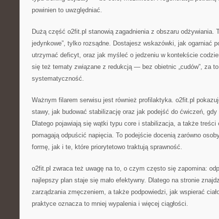
powinien to uwzględniać.
Dużą część o2fit.pl stanowią zagadnienia z obszaru odżywiania. To
jedynkowe”, tylko rozsądne. Dostajesz wskazówki, jak ogarniać pos
utrzymać deficyt, oraz jak myśleć o jedzeniu w kontekście codzie
się też tematy związane z redukcją — bez obietnic „cudów”, za t
systematyczność.
Ważnym filarem serwisu jest również profilaktyka. o2fit.pl pokazu
stawy, jak budować stabilizację oraz jak podejść do ćwiczeń, gdy 
Dlatego pojawiają się wątki typu core i stabilizacja, a także treści
pomagają odpuścić napięcia. To podejście docenią zarówno osoby
formę, jak i te, które priorytetowo traktują sprawność.
o2fit.pl zwraca też uwagę na to, o czym często się zapomina: o
najlepszy plan staje się mało efektywny. Dlatego na stronie znajd
zarządzania zmęczeniem, a także podpowiedzi, jak wspierać ciał
praktyce oznacza to mniej wypalenia i więcej ciągłości.