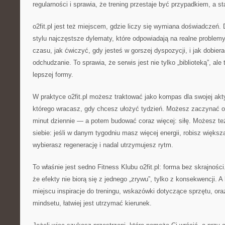
regularności i sprawia, że trening przestaje być przypadkiem, a s
o2fit.pl jest też miejscem, gdzie liczy się wymiana doświadczeń. 
stylu najczęstsze dylematy, które odpowiadają na realne problemy
czasu, jak ćwiczyć, gdy jesteś w gorszej dyspozycji, i jak dobierać
odchudzanie. To sprawia, że serwis jest nie tylko „biblioteką”, al
lepszej formy.
W praktyce o2fit.pl możesz traktować jako kompas dla swojej akt
którego wracasz, gdy chcesz ułożyć tydzień. Możesz zaczynać 
minut dziennie — a potem budować coraz więcej: siłę. Możesz t
siebie: jeśli w danym tygodniu masz więcej energii, robisz większą
wybierasz regenerację i nadal utrzymujesz rytm.
To właśnie jest sedno Fitness Klubu o2fit.pl: forma bez skrajnoś
że efekty nie biorą się z jednego „zrywu”, tylko z konsekwencji.
miejscu inspiracje do treningu, wskazówki dotyczące sprzętu, or
mindsetu, łatwiej jest utrzymać kierunek.