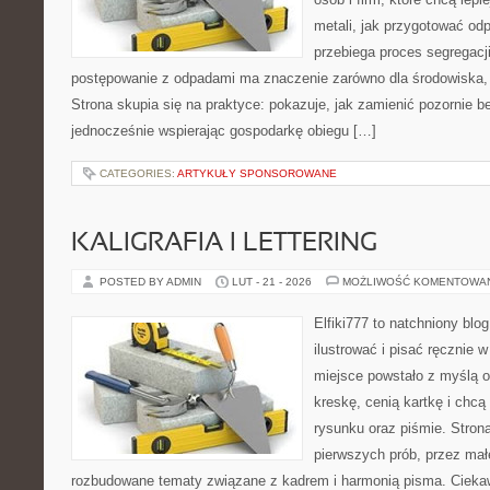
metali, jak przygotować od
przebiega proces segregacj
postępowanie z odpadami ma znaczenie zarówno dla środowiska, ja
Strona skupia się na praktyce: pokazuje, jak zamienić pozornie 
jednocześnie wspierając gospodarkę obiegu […]
CATEGORIES:
ARTYKUŁY SPONSOROWANE
KALIGRAFIA I LETTERING
POSTED BY ADMIN
LUT - 21 - 2026
MOŻLIWOŚĆ KOMENTOWA
Elfiki777 to natchniony blo
ilustrować i pisać ręcznie
miejsce powstało z myślą o
kreskę, cenią kartkę i chc
rysunku oraz piśmie. Stron
pierwszych prób, przez małe
rozbudowane tematy związane z kadrem i harmonią pisma. Ciekaw