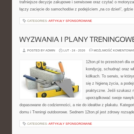
trafniejsze decyzje zakupowe i serwisowe oraz czytać o motoryza
łączy zacięcie do samochodów z podejściem „na co dzień”, gdzie 
CATEGORIES:
ARTYKUŁY SPONSOROWANE
WYZWANIA I PLANY TRENINGOW
POSTED BY ADMIN
LUT - 24 - 2026
MOŻLIWOŚĆ KOMENTOWA
12ton.pl to przestrzeń dla 
kondycję, schudnąć oraz wk
kółkach. To serwis, w któr
się z higieną życia, a podej
praktyczne. Jeśli szukasz 
uporządkować swoje nawyki, 
dopasowane do codzienności, a nie do ideałów z plakatu. Kategori
domu i Treningi outdoorowe. Sednem 12ton.pl jest zdrowy rozsąd
CATEGORIES:
ARTYKUŁY SPONSOROWANE