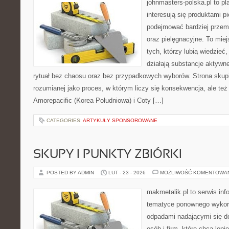
johnmasters-polska.pl to pl
interesują się produktami p
podejmować bardziej prze
oraz pielęgnacyjne. To mie
tych, którzy lubią wiedzieć,
działają substancje aktywn
rytuał bez chaosu oraz bez przypadkowych wyborów. Strona skupia
rozumianej jako proces, w którym liczy się konsekwencja, ale te
Amorepacific (Korea Południowa) i Coty […]
CATEGORIES:
ARTYKUŁY SPONSOROWANE
SKUPY I PUNKTY ZBIÓRKI
POSTED BY ADMIN
LUT - 23 - 2026
MOŻLIWOŚĆ KOMENTOWA
makmetalik.pl to serwis in
tematyce ponownego wykorz
odpadami nadającymi się d
osób i firm, które chcą lepi