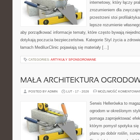
internetowy, który łączy pr
zrozumieniem dla zwyczajn
przestrzeni stoi profilakty
lepsze rozumienie własnego
aby porządkować informacje tematy, które często bywają niejedn
dotykają poczucia bezpieczeństwa. Kategorie Styl życia a zdrowi
łamach MediluxClinic pojawiają się materiały […]
CATEGORIES:
ARTYKUŁY SPONSOROWANE
MAŁA ARCHITEKTURA OGRODO
POSTED BY ADMIN
LUT - 17 - 2026
MOŻLIWOŚĆ KOMENTOWA
Serwis Hellerówka to maga
ogrodom w określonym styl
pomaga zaprojektować efek
którym pomysł spotyka się
planu po dobór roślin, surowc