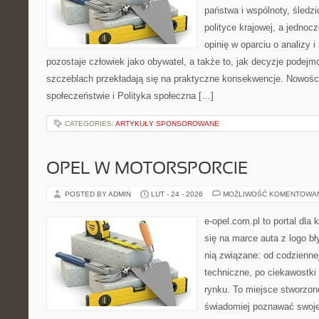
państwa i wspólnoty, śledz
polityce krajowej, a jedno
opinię w oparciu o analizy 
pozostaje człowiek jako obywatel, a także to, jak decyzje podej
szczeblach przekładają się na praktyczne konsekwencje. Nowości
społeczeństwie i Polityka społeczna […]
CATEGORIES:
ARTYKUŁY SPONSOROWANE
OPEL W MOTORSPORCIE
POSTED BY ADMIN
LUT - 24 - 2026
MOŻLIWOŚĆ KOMENTOWA
e-opel.com.pl to portal dla 
się na marce auta z logo b
nią związane: od codziennej
techniczne, po ciekawostki
rynku. To miejsce stworzon
świadomiej poznawać swoj