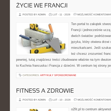
ŻYCIE WE FRANCJI
POSTED BY ADMIN
LUT - 11 - 2026
MOŻLIWOŚĆ KOMENTOWA
Ten portal to zakątek stwor
Francji i jednocześnie uczą
dwóch światów: podróżowani
języka, który otwiera drzw
mieszkańcami. Jeśli szuka
też chcesz zrozumieć franc
pewniej, tutaj znajdziesz treści zbudowane właśnie na tym dwuto
to Kuchnia francuska i Francja z dziećmi. W centrum tej strony j
CATEGORIES:
ARTYKUŁY SPONSOROWANE
FITNESS A ZDROWIE
POSTED BY ADMIN
LUT - 10 - 2026
MOŻLIWOŚĆ KOMENTOWA
o2fit.pl to centrum aktywnoś