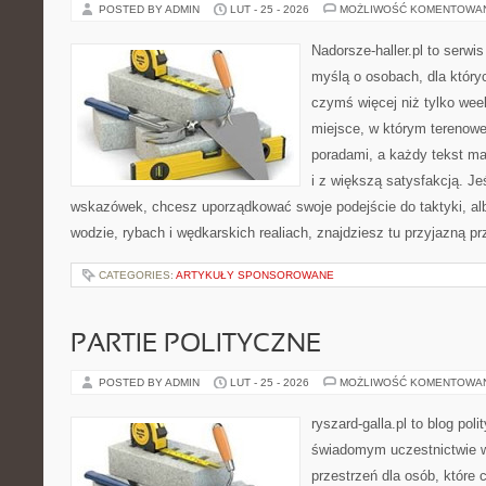
POSTED BY ADMIN
LUT - 25 - 2026
MOŻLIWOŚĆ KOMENTOWA
Nadorsze-haller.pl to serwi
myślą o osobach, dla który
czymś więcej niż tylko we
miejsce, w którym terenowe
poradami, a każdy tekst ma
i z większą satysfakcją. J
wskazówek, chcesz uporządkować swoje podejście do taktyki, alb
wodzie, rybach i wędkarskich realiach, znajdziesz tu przyjazną p
CATEGORIES:
ARTYKUŁY SPONSOROWANE
PARTIE POLITYCZNE
POSTED BY ADMIN
LUT - 25 - 2026
MOŻLIWOŚĆ KOMENTOWA
ryszard-galla.pl to blog pol
świadomym uczestnictwie w
przestrzeń dla osób, które