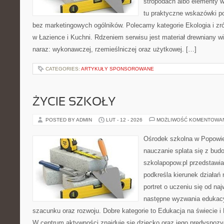
stropodach albo elementy 
tu praktyczne wskazówki p
bez marketingowych ogólników. Polecamy kategorie Ekologia i z
w Łazience i Kuchni. Rdzeniem serwisu jest materiał drewniany w
naraz: wykonawczej, rzemieślniczej oraz użytkowej. […]
CATEGORIES:
ARTYKUŁY SPONSOROWANE
ŻYCIE SZKOŁY
POSTED BY ADMIN
LUT - 12 - 2026
MOŻLIWOŚĆ KOMENTOWA
Ośrodek szkolna w Popowie
nauczanie splata się z bud
szkolapopow.pl przedstawia
podkreśla kierunek działań 
portret o uczeniu się od na
następne wyzwania edukac
szacunku oraz rozwoju. Dobre kategorie to Edukacja na świecie 
W centrum aktywności znajduje się dziecko oraz jego predyspozy