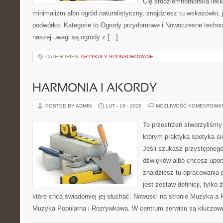
Cię śródziemnomorska lek
minimalizm albo ogród naturalistyczny, znajdziesz tu wskazówki, 
podwórko. Kategorie to Ogrody przydomowe i Nowoczesne techno
naszej uwagi są ogrody z […]
CATEGORIES:
ARTYKUŁY SPONSOROWANE
HARMONIA I AKORDY
POSTED BY ADMIN
LUT - 16 - 2026
MOŻLIWOŚĆ KOMENTOWA
To przestrzeń stworzyliśmy
którym praktyka spotyka si
Jeśli szukasz przystępneg
dźwięków albo chcesz upo
znajdziesz tu opracowania 
jest zestaw definicji, tylko
które chcą świadomiej jej słuchać. Nowości na stronie Muzyka a 
Muzyka Popularna i Rozrywkowa. W centrum serwisu są kluczow