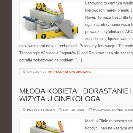
Landworld to centrum wied
kierowcach marek brandu J
Rover. To baza treści dla t
ogarniać utrzymanie wozu k
prowadzi czytelnika od A
zagadnienia, łącząc warszt
ciekawostkami rynku i technologii. Polecamy Innowacje i Technolo
Technologie W świecie Jaguarów i Land Roverów liczą się szczeg
potrafią wskazywać na problem, […]
CATEGORIES:
ARTYKUŁY SPONSOROWANE
MŁODA KOBIETA – DORASTANIE I
WIZYTA U GINEKOLOGA
POSTED BY ADMIN
LUT - 18 - 2026
MOŻLIWOŚĆ KOMENTOWA
MediluxClinic to przestrzeń
kondycji pań na każdym eta