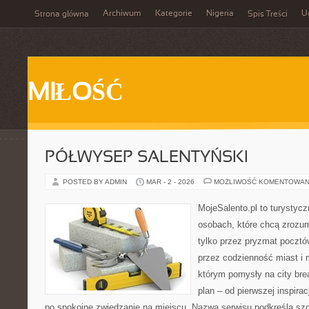
Archiwum
Kategorie
Nigeria
U
Strona główna
Spis Treści
MIŁOŚĆ
PÓŁWYSEP SALENTYŃSKI
POSTED BY ADMIN
MAR - 2 - 2026
MOŻLIWOŚĆ KOMENTOWAN
MojeSalento.pl to turystyc
osobach, które chcą zrozu
tylko przez pryzmat pocztó
przez codzienność miast i 
którym pomysły na city bre
plan – od pierwszej inspirac
po spokojne zwiedzanie na miejscu. Nazwa serwisu podkreśla szc