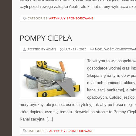
czyli południowego zakątka Apulii, ale klimat strony wykracza sz
CATEGORIES:
ARTYKUŁY SPONSOROWANE
POMPY CIEPŁA
POSTED BY ADMIN
LUT - 27 - 2026
MOŻLIWOŚĆ KOMENTOWA
Ta witryna to wieloaspekto
gospodarce wodnej oraz inży
Skupia się na tym, co w pr
miastach i gminach: układy 
kanalizacji sanitarnej, a t
opadowych. Całość jest op
merytoryczny, ale jednocześnie czytelny, tak aby po treści mogli 
które dopiero uczą się tematu. Nowości na stronie to Pompy Ciepł
Kanalizacyjna. […]
CATEGORIES:
ARTYKUŁY SPONSOROWANE