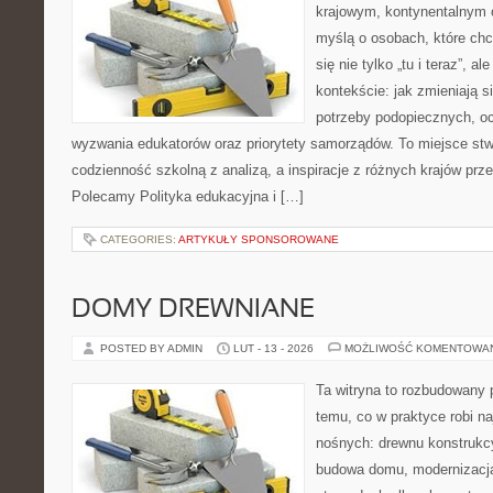
krajowym, kontynentalnym 
myślą o osobach, które chc
się nie tylko „tu i teraz”, 
kontekście: jak zmieniają s
potrzeby podopiecznych, o
wyzwania edukatorów oraz priorytety samorządów. To miejsce stw
codzienność szkolną z analizą, a inspiracje z różnych krajów prz
Polecamy Polityka edukacyjna i […]
CATEGORIES:
ARTYKUŁY SPONSOROWANE
DOMY DREWNIANE
POSTED BY ADMIN
LUT - 13 - 2026
MOŻLIWOŚĆ KOMENTOWA
Ta witryna to rozbudowany 
temu, co w praktyce robi na
nośnych: drewnu konstrukcy
budowa domu, modernizacja