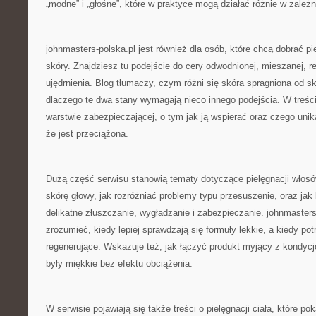
„modne” i „głośne”, które w praktyce mogą działać różnie w zależ
johnmasters-polska.pl jest również dla osób, które chcą dobrać pi
skóry. Znajdziesz tu podejście do cery odwodnionej, mieszanej, r
ujędrnienia. Blog tłumaczy, czym różni się skóra spragniona od skó
dlaczego te dwa stany wymagają nieco innego podejścia. W treści
warstwie zabezpieczającej, o tym jak ją wspierać oraz czego unik
że jest przeciążona.
Dużą część serwisu stanowią tematy dotyczące pielęgnacji włosów
skórę głowy, jak rozróżniać problemy typu przesuszenie, oraz ja
delikatne złuszczanie, wygładzanie i zabezpieczanie. johnmaster
zrozumieć, kiedy lepiej sprawdzają się formuły lekkie, a kiedy po
regenerujące. Wskazuje też, jak łączyć produkt myjący z kondyc
były miękkie bez efektu obciążenia.
W serwisie pojawiają się także treści o pielęgnacji ciała, które po