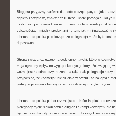
Blog jest przyjazny zarówno dla osób początkujących, jak i bard
dopiero zaczynasz, znajdziesz tu treści, które pomagają ułożyć r
Jeśli masz już doświadczenie, możesz pogłębić wiedzę o składni
zależnościach między produktami i o tym, jak minimalizować ryzyk
johnmasters-polska.pl pokazuje, że pielęgnacja może być niesko
dopasowana.
Strona zwraca też uwagę na codzienne nawyki, które w kosmetyc
mają ogromny wpływ na wygląd i kondycję skóry. Pojawiają się wątk
ważne jest łagodne oczyszczanie, a także jak pielęgnacja łączy s
przypomina, że kosmetyki nie działają w próżni i że najlepsze efe
pielęgnacja wspiera barierę razem z codziennym stylem życia.
johnmasters-polska.pl jest też miejscem, które inspiruje do tworz
pielęgnacyjnych: niekoniecznie długich i skomplikowanych, ale u
będzie to krótka rutyna rano i wieczorem, dla innych rozbudowany