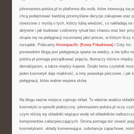
johnmasters-polska.pl to platforma dla osób, które interesują się 
chcą podejmować bardziej przemyślane decyzje zakupowe oraz pi
stworzone z myślą o tych, którzy lubią wiedzieć, co nakładają na 
aktywne i jak budować codzienny rytuał bez chaosu oraz bez pr
skupia się na pielęgnacji rozumianej jako proces, w którym liczy 
rozsądek. Polecamy
Amorepacific (Korea Południowa)
i Coty Inc
przewodnim bloga jest pielęgnacja oparta na wiedzy, a nie tylko n
polska.pl pomaga porządkować pojęcia, tłumaczy różnice między
demakijażem, a także między kojenie. Dzięki temu czytelnik może
jeden kosmetyk daje miękkość, a inny powoduje pieczenie, i jak k
pielęgnacji, która realnie wspiera skórę.
Na blogu ważne miejsce zajmuje skład. To właśnie analiza skład
kosmetyki w sposób praktyczny. johnmasters-polska.pl uczy czyta
czym różnią się składniki wiążące wodę od składników natłuszcz
komponentów zabezpieczających. Strona pomaga też oswoić poję
kosmetykami: układy konserwujące, substancje zapachowe, nośnik