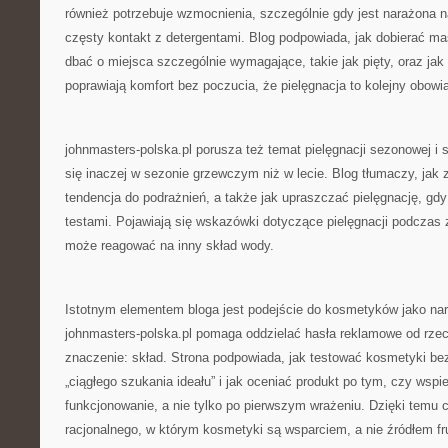
również potrzebuje wzmocnienia, szczególnie gdy jest narażona n
częsty kontakt z detergentami. Blog podpowiada, jak dobierać mas
dbać o miejsca szczególnie wymagające, takie jak pięty, oraz ja
poprawiają komfort bez poczucia, że pielęgnacja to kolejny obowi
johnmasters-polska.pl porusza też temat pielęgnacji sezonowej i 
się inaczej w sezonie grzewczym niż w lecie. Blog tłumaczy, jak 
tendencja do podrażnień, a także jak upraszczać pielęgnację, gd
testami. Pojawiają się wskazówki dotyczące pielęgnacji podczas 
może reagować na inny skład wody.
Istotnym elementem bloga jest podejście do kosmetyków jako narz
johnmasters-polska.pl pomaga oddzielać hasła reklamowe od rzecz
znaczenie: skład. Strona podpowiada, jak testować kosmetyki be
„ciągłego szukania ideału” i jak oceniać produkt po tym, czy wspi
funkcjonowanie, a nie tylko po pierwszym wrażeniu. Dzięki temu c
racjonalnego, w którym kosmetyki są wsparciem, a nie źródłem fru