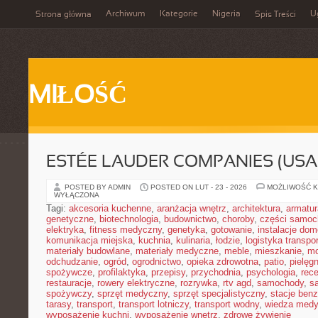
Archiwum
Kategorie
Nigeria
U
Strona główna
Spis Treści
MIŁOŚĆ
ESTÉE LAUDER COMPANIES (USA
POSTED BY ADMIN
POSTED ON LUT - 23 - 2026
MOŻLIWOŚĆ 
WYŁĄCZONA
Tagi:
akcesoria kuchenne
,
aranżacja wnętrz
,
architektura
,
armatur
genetyczne
,
biotechnologia
,
budownictwo
,
choroby
,
części samo
elektryka
,
fitness medyczny
,
genetyka
,
gotowanie
,
instalacje do
komunikacja miejska
,
kuchnia
,
kulinaria
,
łodzie
,
logistyka transpo
materiały budowlane
,
materiały medyczne
,
meble
,
mieszkanie
,
mo
odchudzanie
,
ogród
,
ogrodnictwo
,
opieka zdrowotna
,
patio
,
pielęgn
spożywcze
,
profilaktyka
,
przepisy
,
przychodnia
,
psychologia
,
rece
restauracje
,
rowery elektryczne
,
rozrywka
,
rtv agd
,
samochody
,
s
spożywczy
,
sprzęt medyczny
,
sprzęt specjalistyczny
,
stacje ben
tarasy
,
transport
,
transport lotniczy
,
transport wodny
,
wiedza med
wyposażenie kuchni
,
wyposażenie wnętrz
,
zdrowe żywienie