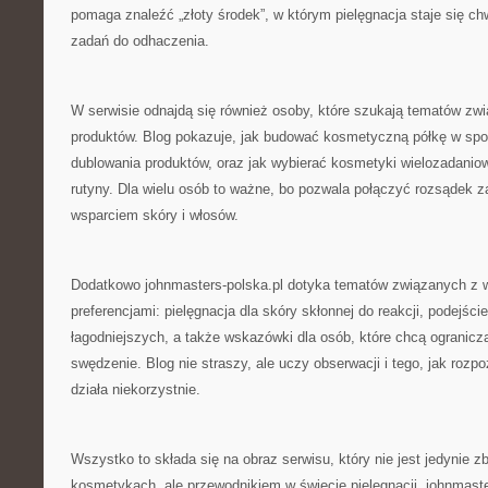
pomaga znaleźć „złoty środek”, w którym pielęgnacja staje się chwi
zadań do odhaczenia.
W serwisie odnajdą się również osoby, które szukają tematów zwi
produktów. Blog pokazuje, jak budować kosmetyczną półkę w spos
dublowania produktów, oraz jak wybierać kosmetyki wielozadaniow
rutyny. Dla wielu osób to ważne, bo pozwala połączyć rozsądek 
wsparciem skóry i włosów.
Dodatkowo johnmasters-polska.pl dotyka tematów związanych z w
preferencjami: pielęgnacja dla skóry skłonnej do reakcji, podejści
łagodniejszych, a także wskazówki dla osób, które chcą ogranicz
swędzenie. Blog nie straszy, ale uczy obserwacji i tego, jak rozp
działa niekorzystnie.
Wszystko to składa się na obraz serwisu, który nie jest jedynie z
kosmetykach, ale przewodnikiem w świecie pielęgnacji. johnmaste