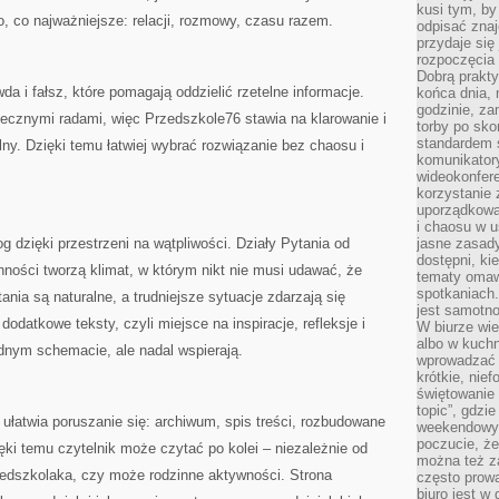
kusi tym, by
o, co najważniejsze: relacji, rozmowy, czasu razem.
odpisać zna
przydaje się
rozpoczęcia 
Dobrą praktyk
a i fałsz, które pomagają oddzielić rzetelne informacje.
końca dnia, 
godzinie, za
ecznymi radami, więc Przedszkole76 stawia na klarowanie i
torby po sko
standardem 
y. Dzięki temu łatwiej wybrać rozwiązanie bez chaosu i
komunikatory
wideokonfere
korzystanie 
uporządkowa
i chaosu w u
og dzięki przestrzeni na wątpliwości. Działy Pytania od
jasne zasady
dostępni, ki
nności tworzą klimat, w którym nikt nie musi udawać, że
tematy omaw
spotkaniach
ania są naturalne, a trudniejsze sytuacje zdarzają się
jest samotno
odatkowe teksty, czyli miejsce na inspiracje, refleksje i
W biurze wie
albo w kuchn
ednym schemacie, ale nadal wspierają.
wprowadzać ś
krótkie, nie
świętowanie 
topic”, gdz
 ułatwia poruszanie się: archiwum, spis treści, rozbudowane
weekendowyc
poczucie, że
ęki temu czytelnik może czytać po kolei – niezależnie od
można też z
zedszkolaka, czy może rodzinne aktywności. Strona
często prow
biuro jest w 