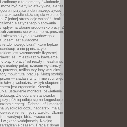
li zadbamy o te elementy świadomie,
 może być nie tylko efektywna, ale też
godna i przyjazna dla naszego życia.
 z ciekawostki stała się dla wielu osób
ą. Z jednej strony daje wolność: brak
ożliwość elastycznego planowania
y wpływ na własne środowisko pracy. Z
trafi zamienić się w pasmo rozproszeń,
a i mieszania życia zawodowego z
Kluczem jest świadome
nie „domowego biura”, które będzie
centracji, a nie ją niszczyło.
rokiem jest wyznaczenie fizycznej
 Nawet jeśli mieszkasz w kawalerce,
lić „kącik pracy” od reszty mieszkania.
 być osobny pokój; czasem wystarczy
u, parawan, roślina czy inny wizualny
który mówi: tutaj pracuję. Mózg szybko
ojarzeń — siadasz w tym miejscu, więc
e łatwiej wchodzisz w tryb skupienia.
entem jest ergonomia. Krzesło,
rka, ustawienie monitora, oświetlenie
drobiazgi. Źle dobrane stanowisko
j czy później odbije się na kręgosłupie,
oziomie energii. Dobrze, jeśli monitor
 na wysokości oczu, nadgarstki mają
 oświetlenie nie męczy wzroku. Dbanie
to inwestycja, która zwraca się
 i większą wydajnością. Kolejną
t zarządzanie czasem. Praca z domu