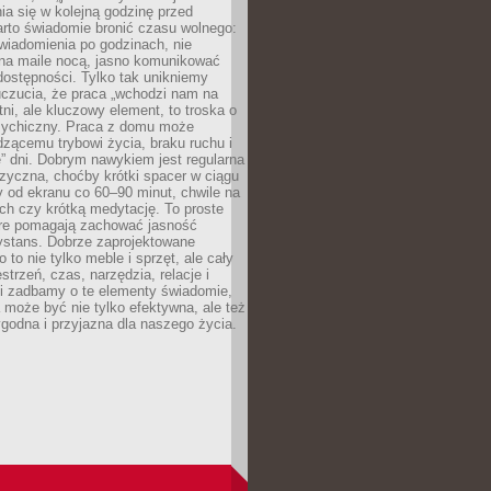
ia się w kolejną godzinę przed
rto świadomie bronić czasu wolnego:
wiadomienia po godzinach, nie
na maile nocą, jasno komunikować
ostępności. Tylko tak unikniemy
uczucia, że praca „wchodzi nam na
tni, ale kluczowy element, to troska o
sychiczny. Praca z domu może
dzącemu trybowi życia, braku ruchu i
ę” dni. Dobrym nawykiem jest regularna
zyczna, choćby krótki spacer w ciągu
y od ekranu co 60–90 minut, chwile na
ch czy krótką medytację. To proste
tóre pomagają zachować jasność
ystans. Dobrze zaprojektowane
 to nie tylko meble i sprzęt, ale cały
strzeń, czas, narzędzia, relacje i
li zadbamy o te elementy świadomie,
 może być nie tylko efektywna, ale też
godna i przyjazna dla naszego życia.