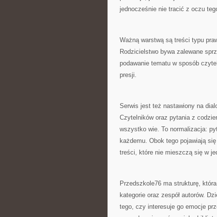
jednocześnie nie tracić z oczu teg
Ważną warstwą są treści typu prawd
Rodzicielstwo bywa zalewane sprz
podawanie tematu w sposób czyteln
presji.
Serwis jest też nastawiony na dial
Czytelników oraz pytania z codzie
wszystko wie. To normalizacja: pyt
każdemu. Obok tego pojawiają się d
treści, które nie mieszczą się w j
Przedszkole76 ma strukturę, która
kategorie oraz zespół autorów. Dzi
tego, czy interesuje go emocje pr