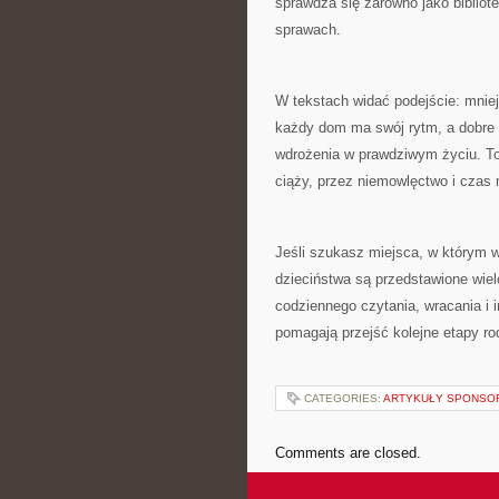
sprawdza się zarówno jako bibliote
sprawach.
W tekstach widać podejście: mniej
każdy dom ma swój rytm, a dobre r
wdrożenia w prawdziwym życiu. To
ciąży, przez niemowlęctwo i czas 
Jeśli szukasz miejsca, w którym w
dzieciństwa są przedstawione wie
codziennego czytania, wracania i i
pomagają przejść kolejne etapy ro
CATEGORIES:
ARTYKUŁY SPONS
Comments are closed.