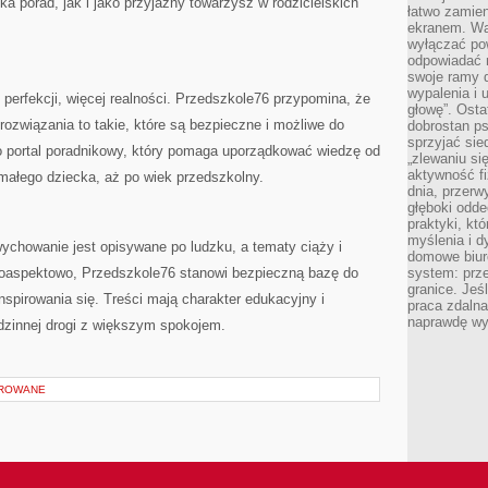
ka porad, jak i jako przyjazny towarzysz w rodzicielskich
łatwo zamien
ekranem. Wa
wyłączać po
odpowiadać 
swoje ramy d
wypalenia i 
 perfekcji, więcej realności. Przedszkole76 przypomina, że
głowę”. Osta
ozwiązania to takie, które są bezpieczne i możliwe do
dobrostan p
sprzyjać sie
 portal poradnikowy, który pomaga uporządkować wiedzę od
„zlewaniu si
aktywność fi
małego dziecka, aż po wiek przedszkolny.
dnia, przerw
głęboki odde
praktyki, k
myślenia i d
ychowanie jest opisywane po ludzku, a tematy ciąży i
domowe biuro
loaspektowo, Przedszkole76 stanowi bezpieczną bazę do
system: prze
granice. Jeś
nspirowania się. Treści mają charakter edukacyjny i
praca zdalna
naprawdę wy
dzinnej drogi z większym spokojem.
OROWANE