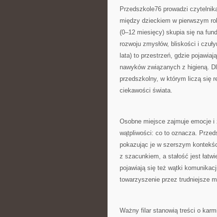
Przedszkole76 prowadzi czytelnika
między dzieckiem w pierwszym rok
(0–12 miesięcy) skupia się na fund
rozwoju zmysłów, bliskości i czuł
lata) to przestrzeń, gdzie pojawia
nawyków związanych z higieną. D
przedszkolny, w którym liczą się r
ciekawości świata.
Osobne miejsce zajmuje emocje i z
wątpliwości: co to oznacza. Prz
pokazując je w szerszym kontekśc
z szacunkiem, a stałość jest łatwi
pojawiają się też wątki komunikacj
towarzyszenie przez trudniejsze 
Ważny filar stanowią treści o kar