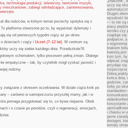
„znacznik”, 
ika
,
technologia produkcji
,
telewizory
,
tworzenie muzyki
,
uczy się sk
y mieszkaniowe
,
zabiegi odmładzające
,
zainteresowania
,
automatyczni
wierzęta
Drugim elem
wysokość biu
al dla rodziców, w którym temat pociechy spotyka się z
— to nie są 
pracy prędze
To platforma stworzone po to, by wyjaśniać dylematy i
wzroku czy p
ają się od pierwszych tygodni ciąży aż po okres
znajduje się
podparcie, a
o dzieciach i ciąży i
Uczeń (7–12 lat)
. W centrum są
o ergonomię 
brakiem bólu
 który uczy się siebie każdego dnia. Przedszkole76
kwestią jes
 gotowym schematem, tylko procesem pełną zmian. Dlatego
kusi tym, by
odpisać zna
nie empatyczne – tak, by czytelnik mógł zyskać jasność i
przydaje się
ojej rodziny.
rozpoczęcia 
Dobrą praktyk
końca dnia, 
godzinie, za
torby po sko
y związane z okresem oczekiwania. W dziale ciąża krok po
standardem 
any – zarówno w samopoczuciu przyszłej mamy, jak i w
komunikatory
wideokonfere
która pomaga przygotować się to, co bywa niejasne. Obok
korzystanie 
uporządkowa
inach i o czasie po porodzie, czyli o regeneracji, emocjach,
i chaosu w u
zinie.
jasne zasady
dostępni, ki
tematy omaw