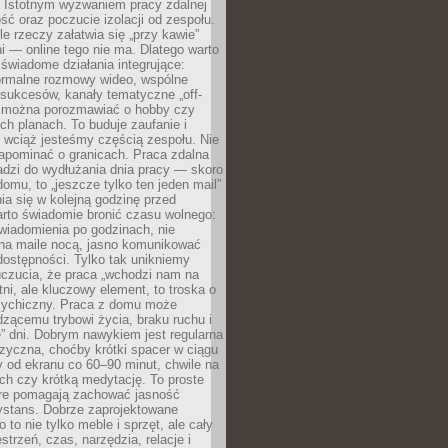
. Istotnym wyzwaniem pracy zdalnej
ść oraz poczucie izolacji od zespołu.
le rzeczy załatwia się „przy kawie”
i — online tego nie ma. Dlatego warto
wiadome działania integrujące:
formalne rozmowy wideo, wspólne
sukcesów, kanały tematyczne „off-
ie można porozmawiać o hobby czy
h planach. To buduje zaufanie i
 wciąż jesteśmy częścią zespołu. Nie
apominać o granicach. Praca zdalna
adzi do wydłużania dnia pracy — skoro
domu, to „jeszcze tylko ten jeden mail”
ia się w kolejną godzinę przed
rto świadomie bronić czasu wolnego:
wiadomienia po godzinach, nie
na maile nocą, jasno komunikować
ostępności. Tylko tak unikniemy
uczucia, że praca „wchodzi nam na
tni, ale kluczowy element, to troska o
sychiczny. Praca z domu może
dzącemu trybowi życia, braku ruchu i
ę” dni. Dobrym nawykiem jest regularna
zyczna, choćby krótki spacer w ciągu
y od ekranu co 60–90 minut, chwile na
ch czy krótką medytację. To proste
tóre pomagają zachować jasność
ystans. Dobrze zaprojektowane
 to nie tylko meble i sprzęt, ale cały
strzeń, czas, narzędzia, relacje i