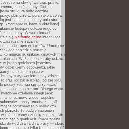
 „jeszcze na chwilę” wstawić pranie,
jomemu, zrobić zakupy. Dlatego
 jasna struktura dnia: godzina
pracy, plan przerw, pora zakończenia.
ą jest ustalenie sobie rytuału startu i
np. krótki spacer, kawę o określonej
mknięcie laptopa i odłożenie go do
ńczonej pracy. W wielu firmach
stała się
platforma online
integrująca
, zarządzanie zadaniami,
ncje i udostępnianie plików. Umiejętne
z takiego narzędzia pozwala
ć komunikację, uniknąć ginących maili
staleniach. Ważne jednak, aby ustalić
: w jakich godzinach jesteśmy
edy oczekujemy odpowiedzi, jakie
iamy na czacie, a jakie w
. Istotnym wyzwaniem pracy zdalnej
ść oraz poczucie izolacji od zespołu.
le rzeczy załatwia się „przy kawie”
i — online tego nie ma. Dlatego warto
wiadome działania integrujące:
formalne rozmowy wideo, wspólne
sukcesów, kanały tematyczne „off-
ie można porozmawiać o hobby czy
h planach. To buduje zaufanie i
 wciąż jesteśmy częścią zespołu. Nie
apominać o granicach. Praca zdalna
adzi do wydłużania dnia pracy — skoro
domu, to „jeszcze tylko ten jeden mail”