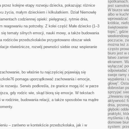
spotkaniach
 przez kolejne etapy rozwoju dziecka, pokazując różnice
jest samotno
W biurze wie
u życia, małym dzieckiem i kilkulatkiem. Dział Niemowlę
albo w kuchn
wprowadzać ś
amentach codziennej opieki: pielęgnacji, rytmie dnia,
krótkie, nie
ym reagowaniu na potrzeby. Z kolei część Małe dziecko (1–3
świętowanie 
topic”, gdz
ją się tematy silnych emocji, nauki mowy, a także budowania
weekendowyc
la rodziców przedszkolaków przygotowano obszar wiek
poczucie, że
można też z
elacje rówieśnicze, rozwój pewności siebie oraz wspieranie
często prow
biuro jest w 
łatwo zamien
ekranem. Wa
wyłączać po
odpowiadać 
achowanie, bo właśnie tu najczęściej pojawiają się
swoje ramy d
edszkole76 pomaga uporządkować zachowania i emocje,
wypalenia i 
głowę”. Osta
ie rozwoju. Serwis podkreśla, że granice mogą iść w parze
dobrostan p
sprzyjać sie
ejsza, gdy rodzic wie, skąd biorą się emocje. W tekstach
„zlewaniu si
i w rodzinie, budowania relacji, a także sposobów na mądre
aktywność fi
dnia, przerw
momenty.
głęboki odde
praktyki, k
myślenia i d
domowe biuro
mieniu – zarówno w kontekście przedszkolaka, jak i w
system: prze