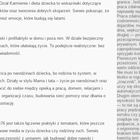
granice. Jeś
Dział Karmienie i dieta dziecka to wskazówki dotyczące
praca zdalna
tów oraz tworzenia dobrych skojarzeń. Serwis pokazuje, że
naprawdę wy
Praca zdalna
wnież emocje, które budują się latami.
codzienności
dojazdów, m
dnia, większ
drugiej — po
ki i profilaktyki w domu i poza nim. W dziale bezpieczny
przeciążeni
prywatnym. 
ch, które ułatwiają życie. To podejście realistyczne: bez
zaprojektowa
 świadomość.
sprzyjało kon
Pierwszym k
przestrzeni.
warto oddzie
Nie musi to
ica po narodzinach dziecka, bo rodzina to system, w
biurko w rog
ich. Działy w stylu Mama i tata – życie po narodzinach oraz
„znacznik”, 
uczy się sk
ić do siebie między opieką a pracą, domem, relacjami i
automatyczni
 organizacji czasu, budowania sieci pomocy oraz dbania o
Drugim elem
wysokość biu
ustrację.
— to nie są 
pracy prędze
wzroku czy p
znajduje się
 jest także łączenie praktyki z tematami, które jeszcze
podparcie, a
o ergonomię 
nowe media w życiu dziecka czy rodzinny ruch. Serwis
brakiem bólu
kwestią jes
woczesność z umiarem, jak budować dobre nawyki i