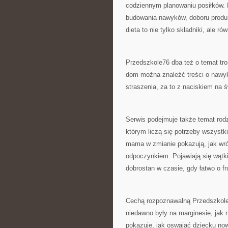
codziennym planowaniu posiłków. 
budowania nawyków, doboru produk
dieta to nie tylko składniki, ale ró
Przedszkole76 dba też o temat tros
dom można znaleźć treści o nawyka
straszenia, za to z naciskiem na
Serwis podejmuje także temat rodz
którym liczą się potrzeby wszystk
mama w zmianie pokazują, jak wróc
odpoczynkiem. Pojawiają się wątki
dobrostan w czasie, gdy łatwo o fr
Cechą rozpoznawalną Przedszkole76
niedawno były na marginesie, jak 
pokazuje, jak oswajać dziecku no