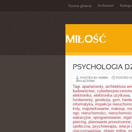
Archiwum
Katego
Strona główna
MIŁOŚĆ
PSYCHOLOGIA DZ
POSTED BY ADMIN
POSTED ON
WYŁĄCZONA
Tagi:
apartamenty
,
architektura wn
budownictwo
,
cyberbezpieczenstw
elektronika
,
elektronika użytkowa
,
fundamenty
,
geodezja
,
gsm
,
hardw
informatyka
,
inspekcje nieruchomo
koty
,
majsterkowanie
,
makeup
,
ma
ngo
,
nieruchomości
,
nieruchomośc
wakacyjne
,
oprogramowanie
,
orga
piercing
,
planowanie przestrzenne
społeczna
,
psychoterapia
,
relacje
rzeczoznawstwo
,
sklepy online
,
sm