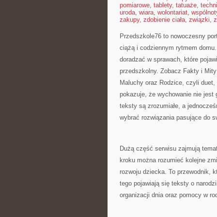
pomiarowe
,
tablety
,
tatuaże
,
techn
uroda
,
wiara
,
wolontariat
,
wspólnot
zakupy
,
zdobienie ciała
,
związki
,
z
Przedszkole76 to nowoczesny port
ciążą i codziennym rytmem domu. 
doradzać w sprawach, które pojawi
przedszkolny. Zobacz Fakty i Mity 
Maluchy oraz Rodzice, czyli duet,
pokazuje, że wychowanie nie jest
teksty są zrozumiałe, a jednocześ
wybrać rozwiązania pasujące do sw
Dużą część serwisu zajmują temat
kroku można rozumieć kolejne zmi
rozwoju dziecka. To przewodnik, 
tego pojawiają się teksty o narodz
organizacji dnia oraz pomocy w rod