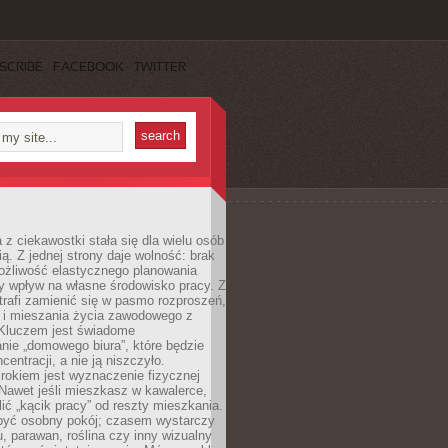
SCRIBE
FACEBOOK
TWITTER
 z ciekawostki stała się dla wielu osób
ą. Z jednej strony daje wolność: brak
ożliwość elastycznego planowania
y wpływ na własne środowisko pracy. Z
trafi zamienić się w pasmo rozproszeń,
a i mieszania życia zawodowego z
Kluczem jest świadome
nie „domowego biura”, które będzie
centracji, a nie ją niszczyło.
rokiem jest wyznaczenie fizycznej
 Nawet jeśli mieszkasz w kawalerce,
lić „kącik pracy” od reszty mieszkania.
 być osobny pokój; czasem wystarczy
u, parawan, roślina czy inny wizualny