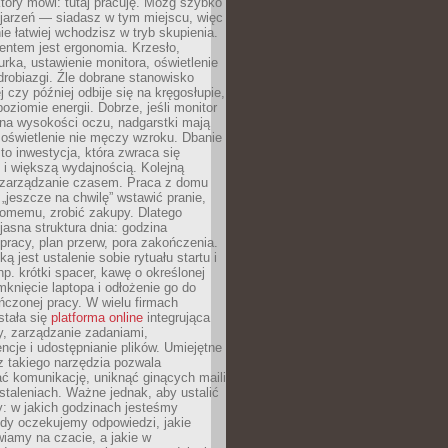
który mówi: tutaj pracuję. Mózg szybko
ojarzeń — siadasz w tym miejscu, więc
e łatwiej wchodzisz w tryb skupienia.
entem jest ergonomia. Krzesło,
rka, ustawienie monitora, oświetlenie
drobiazgi. Źle dobrane stanowisko
j czy później odbije się na kręgosłupie,
oziomie energii. Dobrze, jeśli monitor
 na wysokości oczu, nadgarstki mają
 oświetlenie nie męczy wzroku. Dbanie
to inwestycja, która zwraca się
 i większą wydajnością. Kolejną
t zarządzanie czasem. Praca z domu
 „jeszcze na chwilę” wstawić pranie,
jomemu, zrobić zakupy. Dlatego
 jasna struktura dnia: godzina
pracy, plan przerw, pora zakończenia.
ą jest ustalenie sobie rytuału startu i
np. krótki spacer, kawę o określonej
mknięcie laptopa i odłożenie go do
ńczonej pracy. W wielu firmach
stała się
platforma online
integrująca
, zarządzanie zadaniami,
ncje i udostępnianie plików. Umiejętne
z takiego narzędzia pozwala
ć komunikację, uniknąć ginących maili
staleniach. Ważne jednak, aby ustalić
: w jakich godzinach jesteśmy
edy oczekujemy odpowiedzi, jakie
iamy na czacie, a jakie w