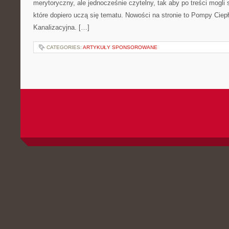
merytoryczny, ale jednocześnie czytelny, tak aby po treści mogli 
które dopiero uczą się tematu. Nowości na stronie to Pompy Ciepł
Kanalizacyjna. […]
CATEGORIES:
ARTYKUŁY SPONSOROWANE