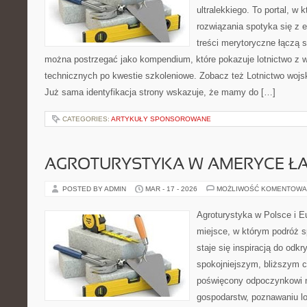
ultralekkiego. To portal, w
rozwiązania spotyka się z 
treści merytoryczne łączą s
można postrzegać jako kompendium, które pokazuje lotnictwo z w
technicznych po kwestie szkoleniowe. Zobacz też Lotnictwo wojsk
Już sama identyfikacja strony wskazuje, że mamy do […]
CATEGORIES:
ARTYKUŁY SPONSOROWANE
AGROTURYSTYKA W AMERYCE ŁA
POSTED BY ADMIN
MAR - 17 - 2026
MOŻLIWOŚĆ KOMENTOWA
Agroturystyka w Polsce i Eu
miejsce, w którym podróż sp
staje się inspiracją do odk
spokojniejszym, bliższym c
poświęcony odpoczynkowi n
gospodarstw, poznawaniu lo