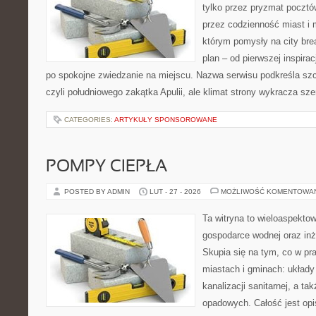
tylko przez pryzmat pocztó
przez codzienność miast i 
którym pomysły na city bre
plan – od pierwszej inspirac
po spokojne zwiedzanie na miejscu. Nazwa serwisu podkreśla szc
czyli południowego zakątka Apulii, ale klimat strony wykracza sz
CATEGORIES:
ARTYKUŁY SPONSOROWANE
POMPY CIEPŁA
POSTED BY ADMIN
LUT - 27 - 2026
MOŻLIWOŚĆ KOMENTOWA
Ta witryna to wieloaspekto
gospodarce wodnej oraz inży
Skupia się na tym, co w pr
miastach i gminach: układy 
kanalizacji sanitarnej, a t
opadowych. Całość jest op