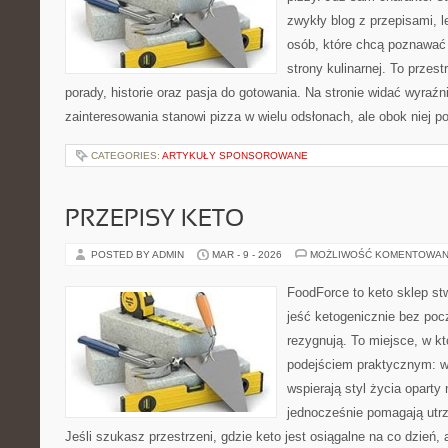
zwykły blog z przepisami, 
osób, które chcą poznawać
strony kulinarnej. To przest
porady, historie oraz pasja do gotowania. Na stronie widać wyraźn
zainteresowania stanowi pizza w wielu odsłonach, ale obok niej po
CATEGORIES:
ARTYKUŁY SPONSOROWANE
PRZEPISY KETO
POSTED BY ADMIN
MAR - 9 - 2026
MOŻLIWOŚĆ KOMENTOWAN
FoodForce to keto sklep st
jeść ketogenicznie bez poc
rezygnują. To miejsce, w k
podejściem praktycznym: wy
wspierają styl życia oparty
jednocześnie pomagają utrz
Jeśli szukasz przestrzeni, gdzie keto jest osiągalne na co dzień, a