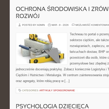
OCHRONA ŚRODOWISKA I ZRÓ
ROZWÓJ
POSTED BY ADMIN
MAR - 8 - 2026
MOŻLIWOŚĆ KOMENTOWAN
Techneau to portal o przem
sektorze ciężkim, ale także
rozwiązaniach, zapleczu, e
łańcuchach dostaw, BHP ora
przestrzeń dla osób, które
przemysłowe bez zbędnej ża
jednocześnie doceniają praktykę. Zobacz koniecznie Logistyka i
Ciężkim i Hutnictwo i Metalurgia. W centrum zainteresowania stoją
oraz agregaty, które robią pracę w […]
CATEGORIES:
ARTYKUŁY SPONSOROWANE
PSYCHOLOGIA DZIECIĘCA