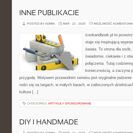
INNE PUBLIKACJE
POSTED BY ADMIN
MAR - 22 - 2026
MOŻLIWOŚĆ KOMENTOWA
icookandbook.pl to przestrz
staje się inspirującą wypr
świata. To strona dla osób
świadomie, ciekawie i z otw
połączenia. Tutaj codzienn
koniecznością, a zaczyna 
przygodę. Motywem przewodnim serwisu jest oryginalne jedzenie ul
rodzi się na targach, w małych barach, w zatłoczonych dzielnicac
kultura […]
CATEGORIES:
ARTYKUŁY SPONSOROWANE
DIY I HANDMADE
POSTED BY ADMIN
MAR - 21 - 2026
MOŻLIWOŚĆ KOMENTOWA