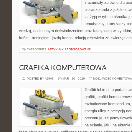
zrozumiały zarówno dla osób
pierwsze kroki z jeździectwe
lat żyją w rytmie ośrodka j
tematyczny, który łączy pa
wiedzą, codziennym doświadczeniem oraz fascynacją wszystkim, 
końmi, treningiem, jazdą konną, relacją człowieka ze zwierzęciem
CATEGORIES:
ARTYKUŁY SPONSOROWANE
GRAFIKA KOMPUTEROWA
POSTED BY ADMIN
MAR - 20 - 2026
MOŻLIWOŚĆ KOMENTOWA
Graffiti-lubin.pl to portal s
graffiti, grafiki komputerowe
rozbudowane kompendium, w
energia ulicy z precyzją na
prezentuje, że pomysłowoś
na ścianie, jak i na ekranie