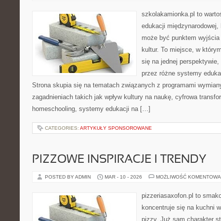
szkolakamionka.pl to wart
edukacji międzynarodowej, 
może być punktem wyjścia
kultur. To miejsce, w który
się na jednej perspektywie,
przez różne systemy edukac
Strona skupia się na tematach związanych z programami wymiany
zagadnieniach takich jak wpływ kultury na naukę, cyfrowa transfo
homeschooling, systemy edukacji na […]
CATEGORIES:
ARTYKUŁY SPONSOROWANE
PIZZOWE INSPIRACJE I TRENDY
POSTED BY ADMIN
MAR - 10 - 2026
MOŻLIWOŚĆ KOMENTOWA
pizzeriasaxofon.pl to smakow
koncentruje się na kuchni w
pizzy. Już sam charakter st