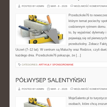
POSTED BY ADMIN
MAR - 6 - 2026
MOŻLIWOŚĆ KOMENTOWAN
Przedszkole76 to nowoczesn
którym temat pociechy spot
codziennym rytmem domu. T
to, by wyjaśniać dylematy 
pojawiają się od pierwszych
przedszkolny. Zobacz Fakty 
Uczeń (7–12 lat). W centrum są Maluchy oraz Rodzice, czyli duet,
każdego dnia. Przedszkole76 pokazuje, że […]
CATEGORIES:
ARTYKUŁY SPONSOROWANE
PÓŁWYSEP SALENTYŃSKI
POSTED BY ADMIN
MAR - 2 - 2026
MOŻLIWOŚĆ KOMENTOWAN
MojeSalento.pl to turystyc
osobach, które chcą zrozu