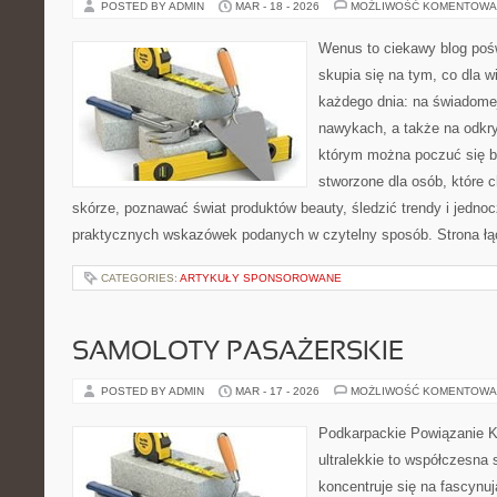
POSTED BY ADMIN
MAR - 18 - 2026
MOŻLIWOŚĆ KOMENTOWA
Wenus to ciekawy blog pośw
skupia się na tym, co dla w
każdego dnia: na świadomej
nawykach, a także na odkr
którym można poczuć się ba
stworzone dla osób, które 
skórze, poznawać świat produktów beauty, śledzić trendy i jedno
praktycznych wskazówek podanych w czytelny sposób. Strona łą
CATEGORIES:
ARTYKUŁY SPONSOROWANE
SAMOLOTY PASAŻERSKIE
POSTED BY ADMIN
MAR - 17 - 2026
MOŻLIWOŚĆ KOMENTOWA
Podkarpackie Powiązanie K
ultralekkie to współczesna 
koncentruje się na fascynu