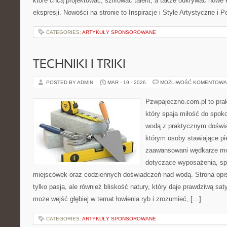
które chcą projektować, szlifować talent, a także odkrywać nowe k
ekspresji. Nowości na stronie to Inspiracje i Style Artystyczne i Po
CATEGORIES:
ARTYKUŁY SPONSOROWANE
TECHNIKI I TRIKI
POSTED BY ADMIN
MAR - 19 - 2026
MOŻLIWOŚĆ KOMENTOWA
Pzwpajeczno.com.pl to prak
który spaja miłość do spo
wodą z praktycznym doświa
którym osoby stawiające pi
zaawansowani wędkarze mog
dotyczące wyposażenia, sp
miejscówek oraz codziennych doświadczeń nad wodą. Strona opis
tylko pasja, ale również bliskość natury, który daje prawdziwą sat
może wejść głębiej w temat łowienia ryb i zrozumieć, […]
CATEGORIES:
ARTYKUŁY SPONSOROWANE