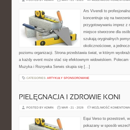
Ars Vivendi to profesjonaln
koncentruje się na tworzen
przygotowywaniu imprez z
miejsce stworzone dla osób, 
szukają oryginalnych pomy
okolicznościowe, a jednoc
poziomu organizacji. Strona przedstawia świat, w którym wyobraź
a każdy event może stać się efektownym widowiskiem. Polecam O
Muzyka i Rozrywka Serwis skupia się […]
CATEGORIES:
ARTYKUŁY SPONSOROWANE
PIELĘGNACJA I ZDROWIE KONI
POSTED BY ADMIN
MAR - 21 - 2026
MOŻLIWOŚĆ KOMENTOWA
Equi Verso to przestrzeń, w
pokazany w sposób wszechs