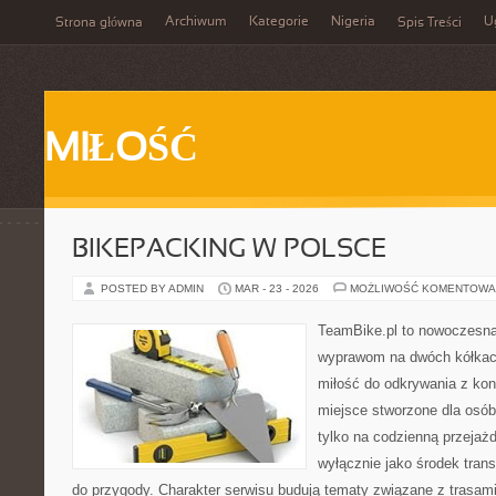
Archiwum
Kategorie
Nigeria
U
Strona główna
Spis Treści
MIŁOŚĆ
BIKEPACKING W POLSCE
POSTED BY ADMIN
MAR - 23 - 2026
MOŻLIWOŚĆ KOMENTOWA
TeamBike.pl to nowoczesna
wyprawom na dwóch kółkach
miłość do odkrywania z kon
miejsce stworzone dla osób,
tylko na codzienną przejażd
wyłącznie jako środek transp
do przygody. Charakter serwisu budują tematy związane z trasam