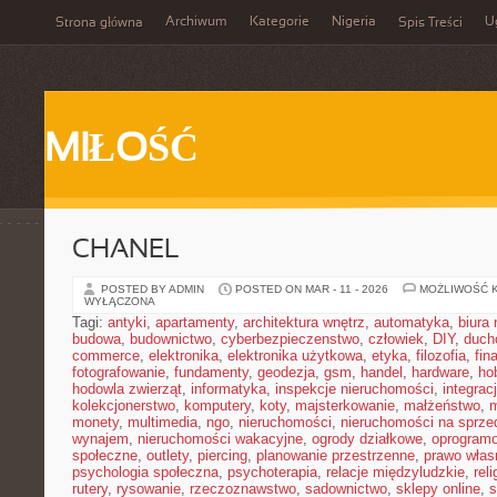
Archiwum
Kategorie
Nigeria
U
Strona główna
Spis Treści
MIŁOŚĆ
CHANEL
POSTED BY ADMIN
POSTED ON MAR - 11 - 2026
MOŻLIWOŚĆ 
WYŁĄCZONA
Tagi:
antyki
,
apartamenty
,
architektura wnętrz
,
automatyka
,
biura
budowa
,
budownictwo
,
cyberbezpieczenstwo
,
człowiek
,
DIY
,
duch
commerce
,
elektronika
,
elektronika użytkowa
,
etyka
,
filozofia
,
fin
fotografowanie
,
fundamenty
,
geodezja
,
gsm
,
handel
,
hardware
,
ho
hodowla zwierząt
,
informatyka
,
inspekcje nieruchomości
,
integrac
kolekcjonerstwo
,
komputery
,
koty
,
majsterkowanie
,
małżeństwo
,
m
monety
,
multimedia
,
ngo
,
nieruchomości
,
nieruchomości na sprze
wynajem
,
nieruchomości wakacyjne
,
ogrody działkowe
,
oprogram
społeczne
,
outlety
,
piercing
,
planowanie przestrzenne
,
prawo włas
psychologia społeczna
,
psychoterapia
,
relacje międzyludzkie
,
reli
rutery
,
rysowanie
,
rzeczoznawstwo
,
sadownictwo
,
sklepy online
,
s