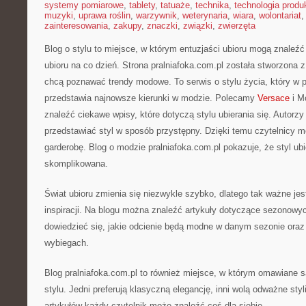
systemy pomiarowe
,
tablety
,
tatuaże
,
technika
,
technologia produk
muzyki
,
uprawa roślin
,
warzywnik
,
weterynaria
,
wiara
,
wolontariat
zainteresowania
,
zakupy
,
znaczki
,
związki
,
zwierzęta
Blog o stylu to miejsce, w którym entuzjaści ubioru mogą znale
ubioru na co dzień. Strona pralniafoka.com.pl została stworzona 
chcą poznawać trendy modowe. To serwis o stylu życia, który w 
przedstawia najnowsze kierunki w modzie. Polecamy
Versace
i M
znaleźć ciekawe wpisy, które dotyczą stylu ubierania się. Autorzy p
przedstawiać styl w sposób przystępny. Dzięki temu czytelnicy mo
garderobę. Blog o modzie pralniafoka.com.pl pokazuje, że styl ubi
skomplikowana.
Świat ubioru zmienia się niezwykle szybko, dlatego tak ważne jes
inspiracji. Na blogu można znaleźć artykuły dotyczące sezonowyc
dowiedzieć się, jakie odcienie będą modne w danym sezonie oraz
wybiegach.
Blog pralniafoka.com.pl to również miejsce, w którym omawiane 
stylu. Jedni preferują klasyczną elegancję, inni wolą odważne styl
artykułów każdy czytelnik może znaleźć coś dla siebie.