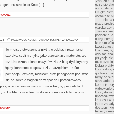
„znacznik”, 
uczy się sk
tegorie na stronie to Keto […]
automatyczni
Drugim elem
OROWANE
wysokość biu
— to nie są 
pracy prędze
wzroku czy p
znajduje się
podparcie, a
o ergonomię 
KOREPETYCJE
2026
MOŻLIWOŚĆ KOMENTOWANIA
ZOSTAŁA WYŁĄCZONA
brakiem bólu
kwestią jes
To miejsce stworzone z myślą o edukacji rozumianej
kusi tym, by
odpisać zna
szeroko, czyli nie tylko jako przerabianie materiału, ale
przydaje się
też jako wzmacnianie nawyków. Nasz blog dydaktyczny
rozpoczęcia 
Dobrą praktyk
łączy konkretne podpowiedzi z narzędziami, które
końca dnia, 
godzinie, za
pomagają uczniom, rodzicom oraz pedagogom poruszać
torby po sko
się po świecie zagadnień w sposób uporządkowany.
standardem 
komunikatory
jsza, a jednocześnie wartościowa – tak, by prowadziła do
wideokonfere
sy to Problemy szkolne i trudności w nauce i Adaptacja w
korzystanie 
uporządkowa
i chaosu w u
jasne zasady
dostępni, ki
OROWANE
tematy omaw