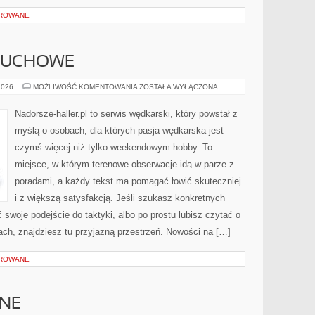
OROWANE
MUCHOWE
WĘDKARSTWO
2026
MOŻLIWOŚĆ KOMENTOWANIA
ZOSTAŁA WYŁĄCZONA
MUCHOWE
Nadorsze-haller.pl to serwis wędkarski, który powstał z
myślą o osobach, dla których pasja wędkarska jest
czymś więcej niż tylko weekendowym hobby. To
miejsce, w którym terenowe obserwacje idą w parze z
poradami, a każdy tekst ma pomagać łowić skuteczniej
i z większą satysfakcją. Jeśli szukasz konkretnych
woje podejście do taktyki, albo po prostu lubisz czytać o
iach, znajdziesz tu przyjazną przestrzeń. Nowości na […]
OROWANE
ZNE