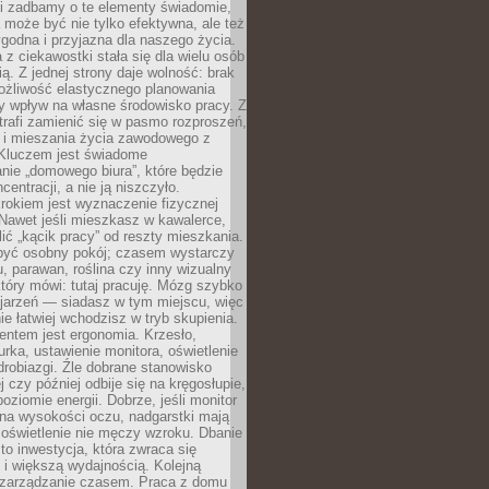
li zadbamy o te elementy świadomie,
 może być nie tylko efektywna, ale też
godna i przyjazna dla naszego życia.
 z ciekawostki stała się dla wielu osób
ą. Z jednej strony daje wolność: brak
ożliwość elastycznego planowania
y wpływ na własne środowisko pracy. Z
trafi zamienić się w pasmo rozproszeń,
a i mieszania życia zawodowego z
Kluczem jest świadome
nie „domowego biura”, które będzie
centracji, a nie ją niszczyło.
rokiem jest wyznaczenie fizycznej
 Nawet jeśli mieszkasz w kawalerce,
lić „kącik pracy” od reszty mieszkania.
 być osobny pokój; czasem wystarczy
u, parawan, roślina czy inny wizualny
który mówi: tutaj pracuję. Mózg szybko
ojarzeń — siadasz w tym miejscu, więc
e łatwiej wchodzisz w tryb skupienia.
entem jest ergonomia. Krzesło,
rka, ustawienie monitora, oświetlenie
drobiazgi. Źle dobrane stanowisko
j czy później odbije się na kręgosłupie,
oziomie energii. Dobrze, jeśli monitor
 na wysokości oczu, nadgarstki mają
 oświetlenie nie męczy wzroku. Dbanie
to inwestycja, która zwraca się
 i większą wydajnością. Kolejną
t zarządzanie czasem. Praca z domu