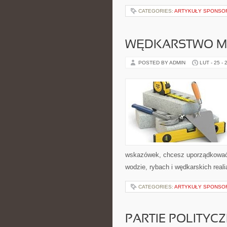
CATEGORIES:
ARTYKUŁY SPONS
WĘDKARSTWO 
POSTED BY ADMIN
LUT - 25 - 
wskazówek, chcesz uporządkować s
wodzie, rybach i wędkarskich real
CATEGORIES:
ARTYKUŁY SPONS
PARTIE POLITYC