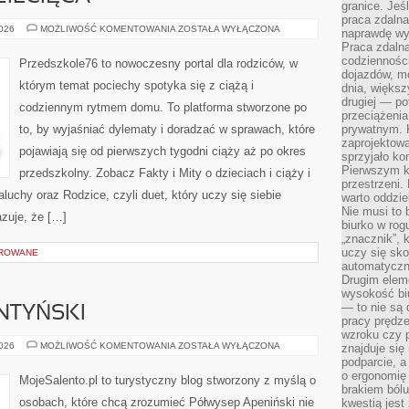
granice. Jeś
praca zdalna
PSYCHOLOGIA
2026
MOŻLIWOŚĆ KOMENTOWANIA
ZOSTAŁA WYŁĄCZONA
naprawdę wy
DZIECIĘCA
Praca zdalna
codzienności
Przedszkole76 to nowoczesny portal dla rodziców, w
dojazdów, m
którym temat pociechy spotyka się z ciążą i
dnia, większ
drugiej — po
codziennym rytmem domu. To platforma stworzone po
przeciążeni
to, by wyjaśniać dylematy i doradzać w sprawach, które
prywatnym. 
zaprojektowa
pojawiają się od pierwszych tygodni ciąży aż po okres
sprzyjało kon
Pierwszym k
przedszkolny. Zobacz Fakty i Mity o dzieciach i ciąży i
przestrzeni.
luchy oraz Rodzice, czyli duet, który uczy się siebie
warto oddzie
Nie musi to
zuje, że […]
biurko w rog
„znacznik”, 
uczy się sk
OROWANE
automatyczni
Drugim elem
wysokość biu
— to nie są 
NTYŃSKI
pracy prędze
wzroku czy p
PÓŁWYSEP
2026
MOŻLIWOŚĆ KOMENTOWANIA
ZOSTAŁA WYŁĄCZONA
znajduje się
SALENTYŃSKI
podparcie, a
o ergonomię 
MojeSalento.pl to turystyczny blog stworzony z myślą o
brakiem bólu
osobach, które chcą zrozumieć Półwysep Apeniński nie
kwestią jes