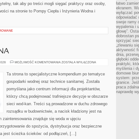
łatwo zamien
telny, tak aby po treści mogli sięgać praktycy oraz osoby,
ekranem. Wa
ości na stronie to Pompy Ciepła i Inżynieria Wodna i
wyłączać po
odpowiadać 
swoje ramy d
wypalenia i 
OROWANE
głowę”. Osta
dobrostan p
sprzyjać sie
„zlewaniu si
aktywność fi
DNA
dnia, przerw
głęboki odde
INŻYNIERIA
2026
MOŻLIWOŚĆ KOMENTOWANIA
ZOSTAŁA WYŁĄCZONA
praktyki, k
WODNA
myślenia i d
domowe biuro
Ta strona to specjalistyczne kompendium po tematyce
system: prze
gospodarki wodnej oraz technice sanitarnej. Została
granice. Jeś
praca zdalna
pomyślana jako centrum informacji dla projektantów,
naprawdę wy
którzy chcą podejmować trafniejsze decyzje w obszarze
sieci wod-kan. Treści są prowadzone w duchu zdrowego
rozsądku w budownictwie, a nacisk kładziony jest na
 zainteresowania znajduje się woda w ujęciu
, przygotowanie do spożycia, dystrybucja oraz bezpieczne
 jest ścieżka ścieków: od podłączeń, […]