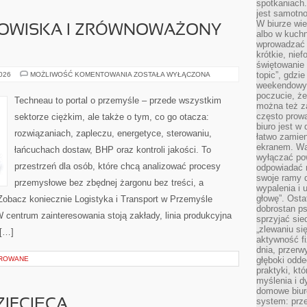
spotkaniach
jest samotno
W biurze wie
OWISKA I ZRÓWNOWAŻONY
albo w kuchn
wprowadzać ś
krótkie, nie
świętowanie 
OCHRONA
topic”, gdz
2026
MOŻLIWOŚĆ KOMENTOWANIA
ZOSTAŁA WYŁĄCZONA
ŚRODOWISKA
weekendowyc
I
poczucie, że
ZRÓWNOWAŻONY
Techneau to portal o przemyśle – przede wszystkim
ROZWÓJ
można też z
często prow
sektorze ciężkim, ale także o tym, co go otacza:
biuro jest w 
rozwiązaniach, zapleczu, energetyce, sterowaniu,
łatwo zamien
ekranem. Wa
łańcuchach dostaw, BHP oraz kontroli jakości. To
wyłączać po
przestrzeń dla osób, które chcą analizować procesy
odpowiadać 
swoje ramy d
przemysłowe bez zbędnej żargonu bez treści, a
wypalenia i 
głowę”. Osta
Zobacz koniecznie Logistyka i Transport w Przemyśle
dobrostan p
W centrum zainteresowania stoją zakłady, linia produkcyjna
sprzyjać sie
„zlewaniu si
 […]
aktywność fi
dnia, przerw
OROWANE
głęboki odde
praktyki, k
myślenia i d
domowe biuro
system: prze
IECIĘCA