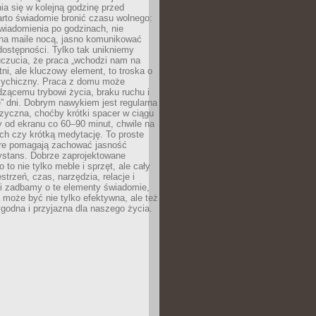
ia się w kolejną godzinę przed
rto świadomie bronić czasu wolnego:
wiadomienia po godzinach, nie
na maile nocą, jasno komunikować
ostępności. Tylko tak unikniemy
uczucia, że praca „wchodzi nam na
tni, ale kluczowy element, to troska o
sychiczny. Praca z domu może
dzącemu trybowi życia, braku ruchu i
ę” dni. Dobrym nawykiem jest regularna
zyczna, choćby krótki spacer w ciągu
y od ekranu co 60–90 minut, chwile na
ch czy krótką medytację. To proste
tóre pomagają zachować jasność
ystans. Dobrze zaprojektowane
 to nie tylko meble i sprzęt, ale cały
strzeń, czas, narzędzia, relacje i
li zadbamy o te elementy świadomie,
 może być nie tylko efektywna, ale też
godna i przyjazna dla naszego życia.