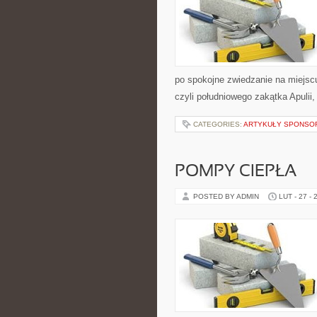
po spokojne zwiedzanie na miejsc
czyli południowego zakątka Apulii
CATEGORIES:
ARTYKUŁY SPONS
POMPY CIEPŁA
POSTED BY ADMIN
LUT - 27 - 