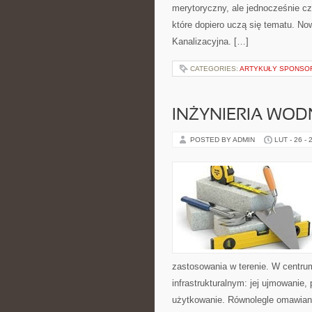
merytoryczny, ale jednocześnie czy
które dopiero uczą się tematu. Now
Kanalizacyjna. […]
CATEGORIES:
ARTYKUŁY SPONS
INŻYNIERIA WO
POSTED BY ADMIN
LUT - 26 - 
zastosowania w terenie. W centrum
infrastrukturalnym: jej ujmowanie
użytkowanie. Równolegle omawiana