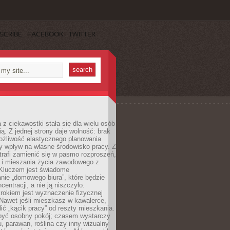
SCRIBE
FACEBOOK
TWITTER
 z ciekawostki stała się dla wielu osób
ą. Z jednej strony daje wolność: brak
ożliwość elastycznego planowania
y wpływ na własne środowisko pracy. Z
trafi zamienić się w pasmo rozproszeń,
a i mieszania życia zawodowego z
Kluczem jest świadome
nie „domowego biura”, które będzie
centracji, a nie ją niszczyło.
rokiem jest wyznaczenie fizycznej
 Nawet jeśli mieszkasz w kawalerce,
lić „kącik pracy” od reszty mieszkania.
 być osobny pokój; czasem wystarczy
u, parawan, roślina czy inny wizualny