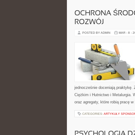
OCHRONA ŚROD
ROZWÓJ
POSTED BY ADMIN
MAR - 8 - 
jednocześnie doceniają praktykę. 
Ciężkim i Hutnictwo i Metalurgia. 
oraz agregaty, które robią pracę w
CATEGORIES:
ARTYKUŁY SPONS
PSYCHOLOGIA DZ