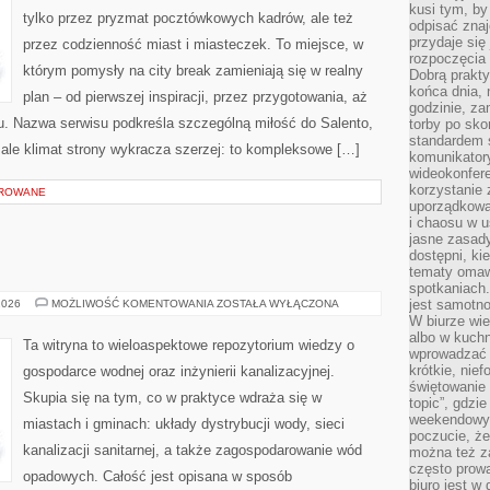
kusi tym, by
tylko przez pryzmat pocztówkowych kadrów, ale też
odpisać zna
przydaje się
przez codzienność miast i miasteczek. To miejsce, w
rozpoczęcia 
którym pomysły na city break zamieniają się w realny
Dobrą praktyk
końca dnia, 
plan – od pierwszej inspiracji, przez przygotowania, aż
godzinie, za
u. Nazwa serwisu podkreśla szczególną miłość do Salento,
torby po sko
standardem 
, ale klimat strony wykracza szerzej: to kompleksowe […]
komunikatory
wideokonfere
korzystanie 
OROWANE
uporządkowa
i chaosu w u
jasne zasady
dostępni, ki
tematy omaw
spotkaniach
POMPY
jest samotno
2026
MOŻLIWOŚĆ KOMENTOWANIA
ZOSTAŁA WYŁĄCZONA
CIEPŁA
W biurze wie
albo w kuchn
Ta witryna to wieloaspektowe repozytorium wiedzy o
wprowadzać ś
krótkie, nie
gospodarce wodnej oraz inżynierii kanalizacyjnej.
świętowanie 
Skupia się na tym, co w praktyce wdraża się w
topic”, gdz
weekendowyc
miastach i gminach: układy dystrybucji wody, sieci
poczucie, że
kanalizacji sanitarnej, a także zagospodarowanie wód
można też z
często prow
opadowych. Całość jest opisana w sposób
biuro jest w 