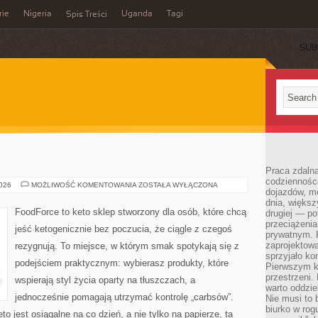
rie
Nigeria
Uganda
Tagi
Spis Treści
SUB
Praca zdalna
codzienności
PRZEPISY
2026
MOŻLIWOŚĆ KOMENTOWANIA
ZOSTAŁA WYŁĄCZONA
dojazdów, m
KETO
dnia, większ
FoodForce to keto sklep stworzony dla osób, które chcą
drugiej — po
przeciążeni
jeść ketogenicznie bez poczucia, że ciągle z czegoś
prywatnym. 
zaprojektowa
rezygnują. To miejsce, w którym smak spotykają się z
sprzyjało kon
podejściem praktycznym: wybierasz produkty, które
Pierwszym k
przestrzeni.
wspierają styl życia oparty na tłuszczach, a
warto oddzie
jednocześnie pomagają utrzymać kontrolę „carbsów”.
Nie musi to
biurko w rog
to jest osiągalne na co dzień, a nie tylko na papierze, ta