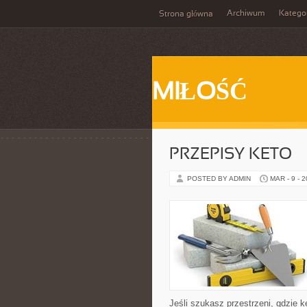
Archiwum
Katego
Strona główna
MIŁOŚĆ
PRZEPISY KETO
POSTED BY ADMIN
MAR - 9 - 
Jeśli szukasz przestrzeni, gdzie ke