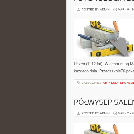
POSTED BY ADMIN
MAR - 6 - 
Uczeń (7–12 lat). W centrum są Ma
każdego dnia. Przedszkole76 poka
CATEGORIES:
ARTYKUŁY SPONS
PÓŁWYSEP SALE
POSTED BY ADMIN
MAR - 2 - 