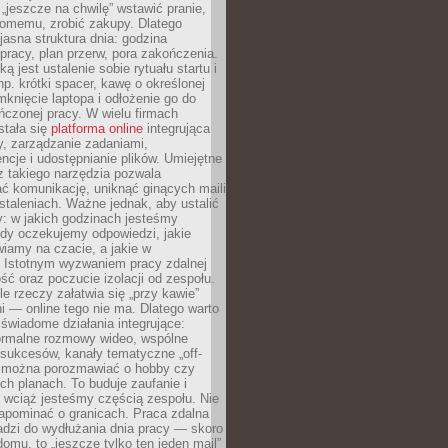
 „jeszcze na chwilę” wstawić pranie,
jomemu, zrobić zakupy. Dlatego
 jasna struktura dnia: godzina
pracy, plan przerw, pora zakończenia.
ą jest ustalenie sobie rytuału startu i
np. krótki spacer, kawę o określonej
mknięcie laptopa i odłożenie go do
ńczonej pracy. W wielu firmach
stała się
platforma online
integrująca
, zarządzanie zadaniami,
ncje i udostępnianie plików. Umiejętne
z takiego narzędzia pozwala
ć komunikację, uniknąć ginących maili
staleniach. Ważne jednak, aby ustalić
: w jakich godzinach jesteśmy
edy oczekujemy odpowiedzi, jakie
iamy na czacie, a jakie w
. Istotnym wyzwaniem pracy zdalnej
ść oraz poczucie izolacji od zespołu.
le rzeczy załatwia się „przy kawie”
i — online tego nie ma. Dlatego warto
wiadome działania integrujące:
formalne rozmowy wideo, wspólne
sukcesów, kanały tematyczne „off-
ie można porozmawiać o hobby czy
h planach. To buduje zaufanie i
 wciąż jesteśmy częścią zespołu. Nie
apominać o granicach. Praca zdalna
adzi do wydłużania dnia pracy — skoro
domu, to „jeszcze tylko ten jeden mail”