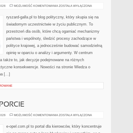
PARTIE
2026
MOŻLIWOŚĆ KOMENTOWANIA
ZOSTAŁA WYŁĄCZONA
POLITYCZNE
ryszard-galla.pl to blog polityczny, który skupia się na
świadomym uczestnictwie w życiu publicznym. To
przestrzeń dla osób, które chcą ogarniać mechanizmy
państwa i wspólnoty, śledzić procesy zachodzące w
polityce krajowej, a jednocześnie budować samodzielną
opinię w oparciu o analizy i argumenty. W centrum
 a także to, jak decyzje podejmowane na różnych
aktyczne konsekwencje. Nowości na stronie Wiedza o
na […]
OROWANE
PORCIE
OPEL
2026
MOŻLIWOŚĆ KOMENTOWANIA
ZOSTAŁA WYŁĄCZONA
W
MOTORSPORCIE
e-opel.com.pl to portal dla kierowców, który koncentruje