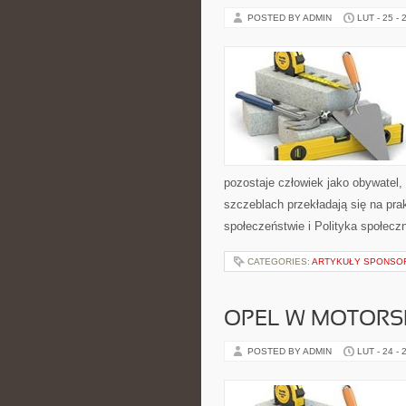
POSTED BY ADMIN
LUT - 25 - 
pozostaje człowiek jako obywatel,
szczeblach przekładają się na pr
społeczeństwie i Polityka społecz
CATEGORIES:
ARTYKUŁY SPONS
OPEL W MOTORS
POSTED BY ADMIN
LUT - 24 - 