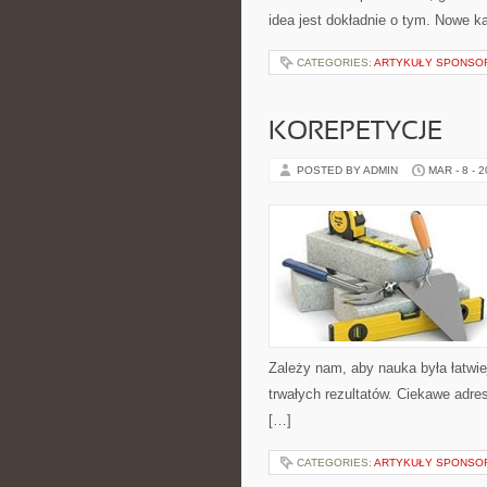
idea jest dokładnie o tym. Nowe ka
CATEGORIES:
ARTYKUŁY SPONS
KOREPETYCJE
POSTED BY ADMIN
MAR - 8 - 
Zależy nam, aby nauka była łatwie
trwałych rezultatów. Ciekawe adre
[…]
CATEGORIES:
ARTYKUŁY SPONS