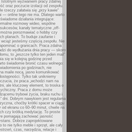
. Istotnym wyzwaniem pracy zdalnej
ść oraz poczucie izolacji od zespołu.
le rzeczy załatwia się „przy kawie”
i — online tego nie ma. Dlatego warto
wiadome działania integrujące:
formalne rozmowy wideo, wspólne
sukcesów, kanały tematyczne „off-
ie można porozmawiać o hobby czy
h planach. To buduje zaufanie i
 wciąż jesteśmy częścią zespołu. Nie
apominać o granicach. Praca zdalna
adzi do wydłużania dnia pracy — skoro
domu, to „jeszcze tylko ten jeden mail”
ia się w kolejną godzinę przed
rto świadomie bronić czasu wolnego:
wiadomienia po godzinach, nie
na maile nocą, jasno komunikować
ostępności. Tylko tak unikniemy
uczucia, że praca „wchodzi nam na
tni, ale kluczowy element, to troska o
sychiczny. Praca z domu może
dzącemu trybowi życia, braku ruchu i
ę” dni. Dobrym nawykiem jest regularna
zyczna, choćby krótki spacer w ciągu
y od ekranu co 60–90 minut, chwile na
ch czy krótką medytację. To proste
tóre pomagają zachować jasność
ystans. Dobrze zaprojektowane
 to nie tylko meble i sprzęt, ale cały
strzeń, czas, narzędzia, relacje i