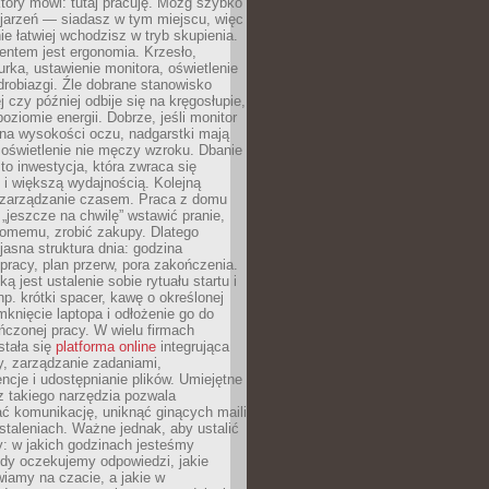
który mówi: tutaj pracuję. Mózg szybko
ojarzeń — siadasz w tym miejscu, więc
e łatwiej wchodzisz w tryb skupienia.
entem jest ergonomia. Krzesło,
rka, ustawienie monitora, oświetlenie
drobiazgi. Źle dobrane stanowisko
j czy później odbije się na kręgosłupie,
oziomie energii. Dobrze, jeśli monitor
 na wysokości oczu, nadgarstki mają
 oświetlenie nie męczy wzroku. Dbanie
to inwestycja, która zwraca się
 i większą wydajnością. Kolejną
t zarządzanie czasem. Praca z domu
 „jeszcze na chwilę” wstawić pranie,
jomemu, zrobić zakupy. Dlatego
 jasna struktura dnia: godzina
pracy, plan przerw, pora zakończenia.
ą jest ustalenie sobie rytuału startu i
np. krótki spacer, kawę o określonej
mknięcie laptopa i odłożenie go do
ńczonej pracy. W wielu firmach
stała się
platforma online
integrująca
, zarządzanie zadaniami,
ncje i udostępnianie plików. Umiejętne
z takiego narzędzia pozwala
ć komunikację, uniknąć ginących maili
staleniach. Ważne jednak, aby ustalić
: w jakich godzinach jesteśmy
edy oczekujemy odpowiedzi, jakie
iamy na czacie, a jakie w