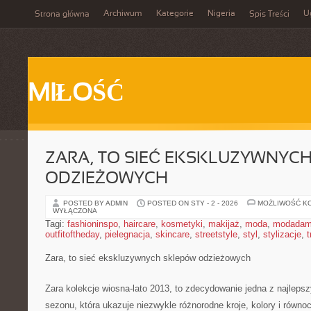
Archiwum
Kategorie
Nigeria
U
Strona główna
Spis Treści
MIŁOŚĆ
ZARA, TO SIEĆ EKSKLUZYWNYC
ODZIEŻOWYCH
POSTED BY ADMIN
POSTED ON STY - 2 - 2026
MOŻLIWOŚĆ K
WYŁĄCZONA
Tagi:
fashioninspo
,
haircare
,
kosmetyki
,
makijaż
,
moda
,
modadam
outfitoftheday
,
pielegnacja
,
skincare
,
streetstyle
,
styl
,
stylizacje
,
t
Zara, to sieć ekskluzywnych sklepów odzieżowych
Zara kolekcje wiosna-lato 2013, to zdecydowanie jedna z najlepsz
sezonu, która ukazuje niezwykle różnorodne kroje, kolory i równ