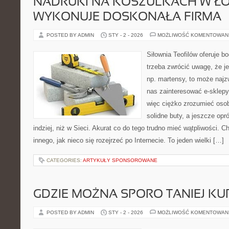
NADRUKI NA KOSZULKACH W ŁO
WYKONUJE DOSKONAŁA FIRMA
POSTED BY ADMIN
STY - 2 - 2026
MOŻLIWOŚĆ KOMENTOWAN
Siłownia Teofilów oferuje b
trzeba zwrócić uwagę, że j
np. martensy, to może najz
nas zainteresować e-sklep
więc ciężko zrozumieć osob
solidne buty, a jeszcze opr
indziej, niż w Sieci. Akurat co do tego trudno mieć wątpliwości. 
innego, jak nieco się rozejrzeć po Internecie. To jeden wielki […]
CATEGORIES:
ARTYKUŁY SPONSOROWANE
GDZIE MOŻNA SPORO TANIEJ KU
POSTED BY ADMIN
STY - 2 - 2026
MOŻLIWOŚĆ KOMENTOWAN