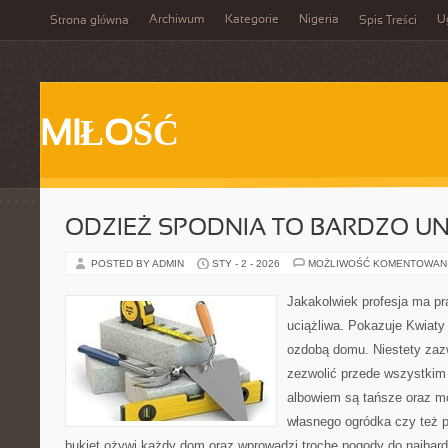
Archiwum
Kategorie
Nigeria
U
Strona główna
Spis Treści
MIŁOŚĆ
ODZIEŻ SPODNIA TO BARDZO U
POSTED BY ADMIN
STY - 2 - 2026
MOŻLIWOŚĆ KOMENTOWAN
Jakakolwiek profesja ma pr
uciążliwa. Pokazuje Kwiaty
ozdobą domu. Niestety zaz
zezwolić przede wszystkim
albowiem są tańsze oraz mo
własnego ogródka czy też pr
bukiet ożywi każdy dom oraz wprowadzi trochę pogody do najbar