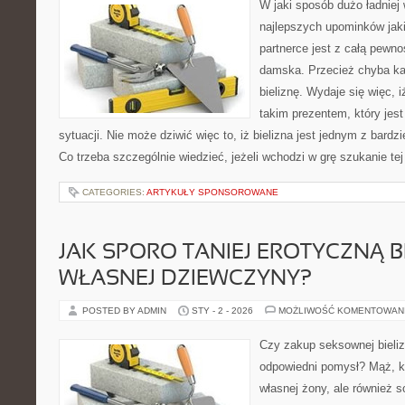
W jaki sposób dużo ładnie
najlepszych upominków jak
partnerce jest z całą pewno
damska. Przecież chyba każ
bieliznę. Wydaje się więc, i
takim prezentem, który jes
sytuacji. Nie może dziwić więc to, iż bielizna jest jednym z bard
Co trzeba szczególnie wiedzieć, jeżeli wchodzi w grę szukanie tej
CATEGORIES:
ARTYKUŁY SPONSOROWANE
JAK SPORO TANIEJ EROTYCZNĄ B
WŁASNEJ DZIEWCZYNY?
POSTED BY ADMIN
STY - 2 - 2026
MOŻLIWOŚĆ KOMENTOWAN
Czy zakup seksownej bieliz
odpowiedni pomysł? Mąż, kt
własnej żony, ale również s