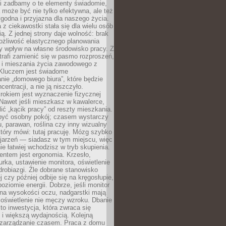
li zadbamy o te elementy świadomie,
 może być nie tylko efektywna, ale też
godna i przyjazna dla naszego życia.
 z ciekawostki stała się dla wielu osób
ą. Z jednej strony daje wolność: brak
ożliwość elastycznego planowania
y wpływ na własne środowisko pracy. Z
trafi zamienić się w pasmo rozproszeń,
a i mieszania życia zawodowego z
Kluczem jest świadome
nie „domowego biura”, które będzie
centracji, a nie ją niszczyło.
rokiem jest wyznaczenie fizycznej
 Nawet jeśli mieszkasz w kawalerce,
lić „kącik pracy” od reszty mieszkania.
 być osobny pokój; czasem wystarczy
u, parawan, roślina czy inny wizualny
który mówi: tutaj pracuję. Mózg szybko
ojarzeń — siadasz w tym miejscu, więc
e łatwiej wchodzisz w tryb skupienia.
entem jest ergonomia. Krzesło,
rka, ustawienie monitora, oświetlenie
drobiazgi. Źle dobrane stanowisko
j czy później odbije się na kręgosłupie,
oziomie energii. Dobrze, jeśli monitor
 na wysokości oczu, nadgarstki mają
 oświetlenie nie męczy wzroku. Dbanie
to inwestycja, która zwraca się
 i większą wydajnością. Kolejną
t zarządzanie czasem. Praca z domu