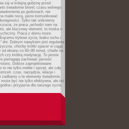
ia się w kolejną godzinę przed
rto świadomie bronić czasu wolnego:
wiadomienia po godzinach, nie
na maile nocą, jasno komunikować
ostępności. Tylko tak unikniemy
uczucia, że praca „wchodzi nam na
tni, ale kluczowy element, to troska o
sychiczny. Praca z domu może
dzącemu trybowi życia, braku ruchu i
ę” dni. Dobrym nawykiem jest regularna
zyczna, choćby krótki spacer w ciągu
y od ekranu co 60–90 minut, chwile na
ch czy krótką medytację. To proste
tóre pomagają zachować jasność
ystans. Dobrze zaprojektowane
 to nie tylko meble i sprzęt, ale cały
strzeń, czas, narzędzia, relacje i
li zadbamy o te elementy świadomie,
 może być nie tylko efektywna, ale też
godna i przyjazna dla naszego życia.