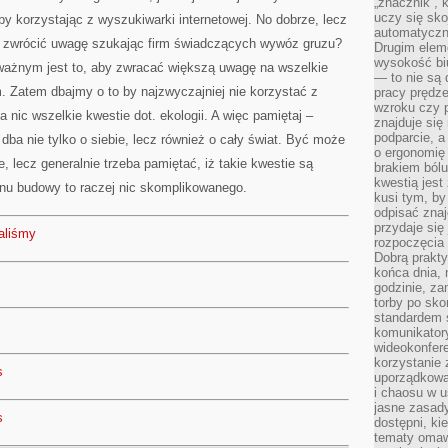
„znacznik”, 
uczy się sk
by korzystając z wyszukiwarki internetowej. No dobrze, lecz
automatyczni
ba zwrócić uwagę szukając firm świadczących wywóz gruzu?
Drugim elem
wysokość biu
ażnym jest to, aby zwracać większą uwagę na wszelkie
— to nie są 
. Zatem dbajmy o to by najzwyczajniej nie korzystać z
pracy prędze
wzroku czy p
a nic wszelkie kwestie dot. ekologii. A więc pamiętaj –
znajduje się
podparcie, a
 dba nie tylko o siebie, lecz również o cały świat. Być może
o ergonomię 
e, lecz generalnie trzeba pamiętać, iż takie kwestie są
brakiem bólu
kwestią jes
enu budowy to raczej nic skomplikowanego.
kusi tym, by
odpisać zna
przydaje się
aliśmy
rozpoczęcia 
Dobrą praktyk
końca dnia, 
godzinie, za
torby po sko
standardem 
komunikatory
wideokonfere
korzystanie 
s
uporządkowa
i chaosu w u
jasne zasady
s
dostępni, ki
tematy omaw