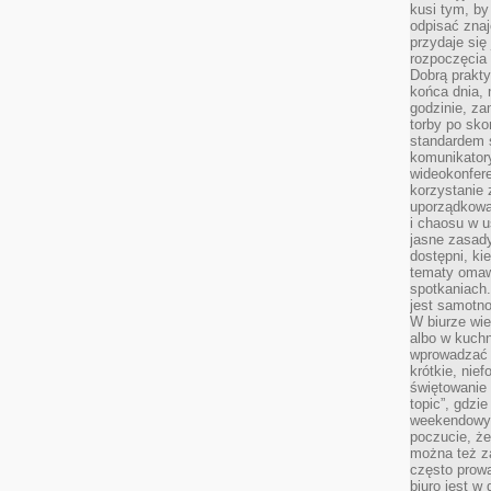
kusi tym, by
odpisać zna
przydaje się
rozpoczęcia 
Dobrą praktyk
końca dnia, 
godzinie, za
torby po sko
standardem 
komunikatory
wideokonfere
korzystanie 
uporządkowa
i chaosu w u
jasne zasady
dostępni, ki
tematy omaw
spotkaniach
jest samotno
W biurze wie
albo w kuchn
wprowadzać ś
krótkie, nie
świętowanie 
topic”, gdz
weekendowyc
poczucie, że
można też z
często prow
biuro jest w 