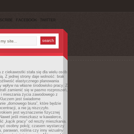
SCRIBE
FACEBOOK
TWITTER
 z ciekawostki stała się dla wielu osób
ą. Z jednej strony daje wolność: brak
ożliwość elastycznego planowania
y wpływ na własne środowisko pracy. Z
trafi zamienić się w pasmo rozproszeń,
a i mieszania życia zawodowego z
Kluczem jest świadome
nie „domowego biura”, które będzie
centracji, a nie ją niszczyło.
rokiem jest wyznaczenie fizycznej
 Nawet jeśli mieszkasz w kawalerce,
lić „kącik pracy” od reszty mieszkania.
 być osobny pokój; czasem wystarczy
u, parawan, roślina czy inny wizualny