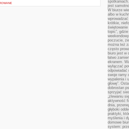
spotkaniach
OROWANE
jest samotno
W biurze wie
albo w kuchn
wprowadzać ś
krótkie, nie
świętowanie 
topic”, gdz
weekendowyc
poczucie, że
można też z
często prow
biuro jest w 
łatwo zamien
ekranem. Wa
wyłączać po
odpowiadać 
swoje ramy d
wypalenia i 
głowę”. Osta
dobrostan p
sprzyjać sie
„zlewaniu si
aktywność fi
dnia, przerw
głęboki odde
praktyki, k
myślenia i d
domowe biuro
system: prze