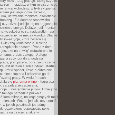
który mówi: tutaj pracuję. Mózg szybko
ojarzeń — siadasz w tym miejscu, więc
e łatwiej wchodzisz w tryb skupienia.
entem jest ergonomia. Krzesło,
rka, ustawienie monitora, oświetlenie
drobiazgi. Źle dobrane stanowisko
j czy później odbije się na kręgosłupie,
oziomie energii. Dobrze, jeśli monitor
 na wysokości oczu, nadgarstki mają
 oświetlenie nie męczy wzroku. Dbanie
to inwestycja, która zwraca się
 i większą wydajnością. Kolejną
t zarządzanie czasem. Praca z domu
 „jeszcze na chwilę” wstawić pranie,
jomemu, zrobić zakupy. Dlatego
 jasna struktura dnia: godzina
pracy, plan przerw, pora zakończenia.
ą jest ustalenie sobie rytuału startu i
np. krótki spacer, kawę o określonej
mknięcie laptopa i odłożenie go do
ńczonej pracy. W wielu firmach
stała się
platforma online
integrująca
, zarządzanie zadaniami,
ncje i udostępnianie plików. Umiejętne
z takiego narzędzia pozwala
ć komunikację, uniknąć ginących maili
staleniach. Ważne jednak, aby ustalić
: w jakich godzinach jesteśmy
edy oczekujemy odpowiedzi, jakie
iamy na czacie, a jakie w