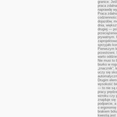
granice. Jeś
praca zdalna
naprawdę wy
Praca zdalna
codzienności
dojazdów, m
dnia, większ
drugiej — po
przeciążeni
prywatnym. 
zaprojektowa
sprzyjało kon
Pierwszym k
przestrzeni.
warto oddzie
Nie musi to
biurko w rog
„znacznik”, 
uczy się sk
automatyczni
Drugim elem
wysokość biu
— to nie są 
pracy prędze
wzroku czy p
znajduje się
podparcie, a
o ergonomię 
brakiem bólu
kwestią jes