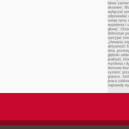
łatwo zamien
ekranem. Wa
wyłączać po
odpowiadać 
swoje ramy d
wypalenia i 
głowę”. Osta
dobrostan p
sprzyjać sie
„zlewaniu si
aktywność fi
dnia, przerw
głęboki odde
praktyki, k
myślenia i d
domowe biuro
system: prze
granice. Jeś
praca zdalna
naprawdę wy