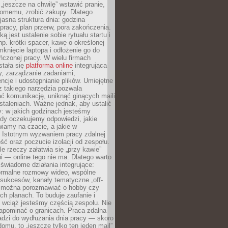
 „jeszcze na chwilę” wstawić pranie,
jomemu, zrobić zakupy. Dlatego
 jasna struktura dnia: godzina
pracy, plan przerw, pora zakończenia.
ą jest ustalenie sobie rytuału startu i
np. krótki spacer, kawę o określonej
mknięcie laptopa i odłożenie go do
ńczonej pracy. W wielu firmach
stała się
platforma online
integrująca
, zarządzanie zadaniami,
ncje i udostępnianie plików. Umiejętne
z takiego narzędzia pozwala
ć komunikację, uniknąć ginących maili
staleniach. Ważne jednak, aby ustalić
: w jakich godzinach jesteśmy
edy oczekujemy odpowiedzi, jakie
iamy na czacie, a jakie w
. Istotnym wyzwaniem pracy zdalnej
ść oraz poczucie izolacji od zespołu.
le rzeczy załatwia się „przy kawie”
i — online tego nie ma. Dlatego warto
wiadome działania integrujące:
formalne rozmowy wideo, wspólne
sukcesów, kanały tematyczne „off-
ie można porozmawiać o hobby czy
h planach. To buduje zaufanie i
 wciąż jesteśmy częścią zespołu. Nie
apominać o granicach. Praca zdalna
adzi do wydłużania dnia pracy — skoro
domu, to „jeszcze tylko ten jeden mail”