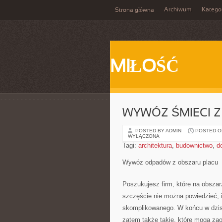
Archiwum
Katego
Strona główna
MIŁOŚĆ
WYWÓZ ŚMIECI 
POSTED BY ADMIN
POSTED ON 
WYŁĄCZONA
Tagi:
architektura
,
budownictwo
,
d
Wywóz odpadów z obszaru placu
Poszukujesz firm, które na obsza
szczęście nie można powiedzieć, i
skomplikowanego. W końcu w dzisi
zatem także takie, które mogą za