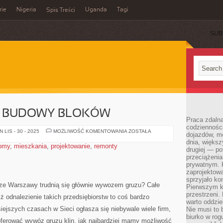
rie
Nigeria
Uganda
Tagi
Spis Treści
SUB
Z BUDOWY BLOKÓW
Praca zdalna
codzienności
WYWÓZ
LIS - 30 - 2025
MOŻLIWOŚĆ KOMENTOWANIA
ZOSTAŁA
dojazdów, m
ŚMIECI
dnia, większ
Z
omy
,
mieszkania
,
projektowanie
,
remonty
BUDOWY
drugiej — po
BLOKÓW
przeciążeni
prywatnym. 
zaprojektowa
sprzyjało kon
rze Warszawy trudnią się głównie wywozem gruzu? Całe
Pierwszym k
przestrzeni.
ż odnalezienie takich przedsiębiorstw to coś bardzo
warto oddzie
ejszych czasach w Sieci ogłasza się niebywale wiele firm,
Nie musi to
biurko w rog
oferować wywóz gruzu klin, jak najbardziej mamy możliwość