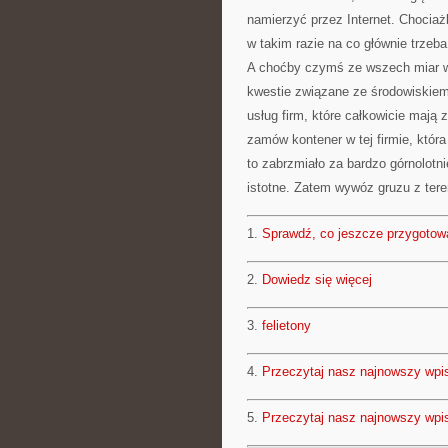
namierzyć przez Internet. Chociaż
w takim razie na co głównie trze
A choćby czymś ze wszech miar w
kwestie związane ze środowiskiem
usług firm, które całkowicie mają z
zamów kontener w tej firmie, która
to zabrzmiało za bardzo górnolotni
istotne. Zatem wywóz gruzu z ter
1.
Sprawdź, co jeszcze przygotow
2.
Dowiedz się więcej
3.
felietony
4.
Przeczytaj nasz najnowszy wpi
5.
Przeczytaj nasz najnowszy wpi