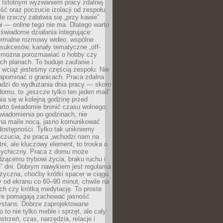
. Istotnym wyzwaniem pracy zdalnej
ść oraz poczucie izolacji od zespołu.
le rzeczy załatwia się „przy kawie”
i — online tego nie ma. Dlatego warto
wiadome działania integrujące:
formalne rozmowy wideo, wspólne
sukcesów, kanały tematyczne „off-
ie można porozmawiać o hobby czy
h planach. To buduje zaufanie i
 wciąż jesteśmy częścią zespołu. Nie
apominać o granicach. Praca zdalna
adzi do wydłużania dnia pracy — skoro
domu, to „jeszcze tylko ten jeden mail”
ia się w kolejną godzinę przed
rto świadomie bronić czasu wolnego:
wiadomienia po godzinach, nie
na maile nocą, jasno komunikować
ostępności. Tylko tak unikniemy
uczucia, że praca „wchodzi nam na
tni, ale kluczowy element, to troska o
sychiczny. Praca z domu może
dzącemu trybowi życia, braku ruchu i
ę” dni. Dobrym nawykiem jest regularna
zyczna, choćby krótki spacer w ciągu
y od ekranu co 60–90 minut, chwile na
ch czy krótką medytację. To proste
tóre pomagają zachować jasność
ystans. Dobrze zaprojektowane
 to nie tylko meble i sprzęt, ale cały
strzeń, czas, narzędzia, relacje i