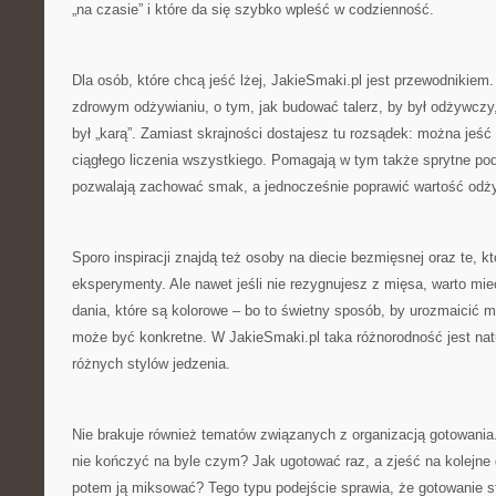
„na czasie” i które da się szybko wpleść w codzienność.
Dla osób, które chcą jeść lżej, JakieSmaki.pl jest przewodnikiem. 
zdrowym odżywianiu, o tym, jak budować talerz, by był odżywczy,
był „karą”. Zamiast skrajności dostajesz tu rozsądek: można jeść 
ciągłego liczenia wszystkiego. Pomagają w tym także sprytne po
pozwalają zachować smak, a jednocześnie poprawić wartość odż
Sporo inspiracji znajdą też osoby na diecie bezmięsnej oraz te, kt
eksperymenty. Ale nawet jeśli nie rezygnujesz z mięsa, warto m
dania, które są kolorowe – bo to świetny sposób, by urozmaicić m
może być konkretne. W JakieSmaki.pl taka różnorodność jest nat
różnych stylów jedzenia.
Nie brakuje również tematów związanych z organizacją gotowania.
nie kończyć na byle czym? Jak ugotować raz, a zjeść na kolejne 
potem ją miksować? Tego typu podejście sprawia, że gotowanie st