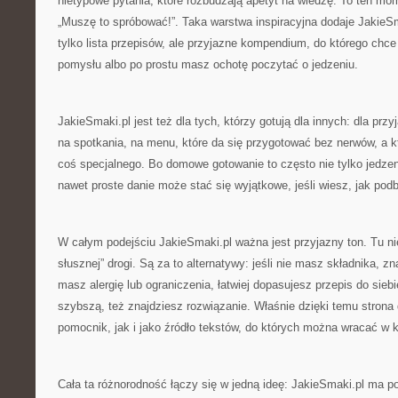
nietypowe pytania, które rozbudzają apetyt na wiedzę. To ten mom
„Muszę to spróbować!”. Taka warstwa inspiracyjna dodaje JakieSma
tylko lista przepisów, ale przyjazne kompendium, do którego chc
pomysłu albo po prostu masz ochotę poczytać o jedzeniu.
JakieSmaki.pl jest też dla tych, którzy gotują dla innych: dla prz
na spotkania, na menu, które da się przygotować bez nerwów, a k
coś specjalnego. Bo domowe gotowanie to często nie tylko jedzeni
nawet proste danie może stać się wyjątkowe, jeśli wiesz, jak podb
W całym podejściu JakieSmaki.pl ważna jest przyjazny ton. Tu ni
słusznej” drogi. Są za to alternatywy: jeśli nie masz składnika, zn
masz alergię lub ograniczenia, łatwiej dopasujesz przepis do siebi
szybszą, też znajdziesz rozwiązanie. Właśnie dzięki temu strona 
pomocnik, jak i jako źródło tekstów, do których można wracać w k
Cała ta różnorodność łączy się w jedną ideę: JakieSmaki.pl ma 