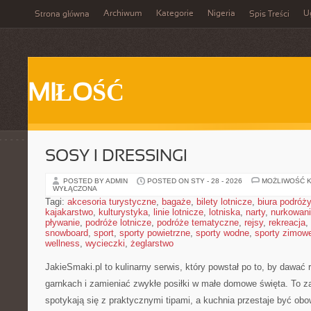
Archiwum
Kategorie
Nigeria
U
Strona główna
Spis Treści
MIŁOŚĆ
SOSY I DRESSINGI
POSTED BY ADMIN
POSTED ON STY - 28 - 2026
MOŻLIWOŚĆ 
WYŁĄCZONA
Tagi:
akcesoria turystyczne
,
bagaże
,
bilety lotnicze
,
biura podróży
kajakarstwo
,
kulturystyka
,
linie lotnicze
,
lotniska
,
narty
,
nurkowan
pływanie
,
podróże lotnicze
,
podróże tematyczne
,
rejsy
,
rekreacja
,
snowboard
,
sport
,
sporty powietrzne
,
sporty wodne
,
sporty zimow
wellness
,
wycieczki
,
żeglarstwo
JakieSmaki.pl to kulinarny serwis, który powstał po to, by dawać 
garnkach i zamieniać zwykłe posiłki w małe domowe święta. To za
spotykają się z praktycznymi tipami, a kuchnia przestaje być obo