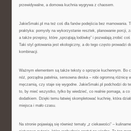
przewidywalne, a domowa kuchnia wygrywa z chaosem.
JakieSmaki.pl ma też coś dla fanów podejścia bez marnowania. To
praktyka: pomysły na wykorzystanie resztek, planowanie porcji,
a także przepisy, które „sprzątają lodówkę” i pozwalają zrobić coś
Taki styl gotowania jest ekologiczny, a do tego często prowadzi 
kombinacji.
Ważnym elementem są także teksty o sprzęcie kuchennym. Bo c
nóż, porządna patelnia, sensowna deska – robi ogromną różnicę w
męczarnią, czy staje się wygodne. JakieSmaki.pl podchodzi do te
to, by mieć wszystko, tylko by wiedzieć, co realnie pomaga, a co
dodatkiem. Dzięki temu łatwiej skompletować kuchnię, która dział
miejsca i mało czasu.
Na stronie pojawiają się również tematy „z ciekawości” – kulinarne