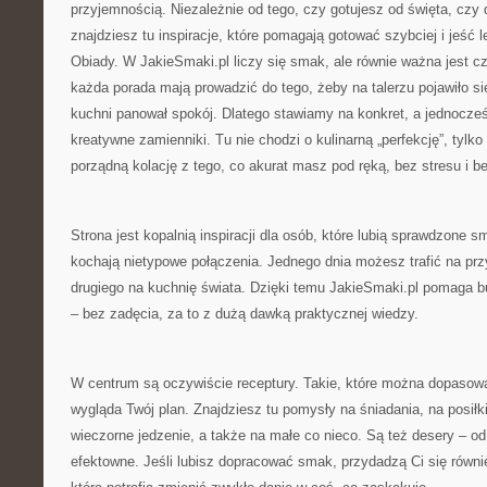
przyjemnością. Niezależnie od tego, czy gotujesz od święta, czy
znajdziesz tu inspiracje, które pomagają gotować szybciej i jeść 
Obiady. W JakieSmaki.pl liczy się smak, ale równie ważna jest cz
każda porada mają prowadzić do tego, żeby na talerzu pojawiło si
kuchni panował spokój. Dlatego stawiamy na konkret, a jednocze
kreatywne zamienniki. Tu nie chodzi o kulinarną „perfekcję”, tylk
porządną kolację z tego, co akurat masz pod ręką, bez stresu i 
Strona jest kopalnią inspiracji dla osób, które lubią sprawdzone sm
kochają nietypowe połączenia. Jednego dnia możesz trafić na przy
drugiego na kuchnię świata. Dzięki temu JakieSmaki.pl pomaga b
– bez zadęcia, za to z dużą dawką praktycznej wiedzy.
W centrum są oczywiście receptury. Takie, które można dopasowa
wygląda Twój plan. Znajdziesz tu pomysły na śniadania, na posiłk
wieczorne jedzenie, a także na małe co nieco. Są też desery – od
efektowne. Jeśli lubisz dopracować smak, przydadzą Ci się równie