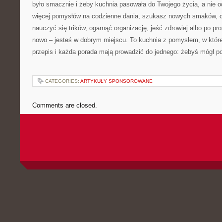
było smacznie i żeby kuchnia pasowała do Twojego życia, a nie o
więcej pomysłów na codzienne dania, szukasz nowych smaków, c
nauczyć się trików, ogarnąć organizację, jeść zdrowiej albo po pr
nowo – jesteś w dobrym miejscu. To kuchnia z pomysłem, w której
przepis i każda porada mają prowadzić do jednego: żebyś mógł po
CATEGORIES:
ARTYKUŁY SPONSOROWANE
Comments are closed.