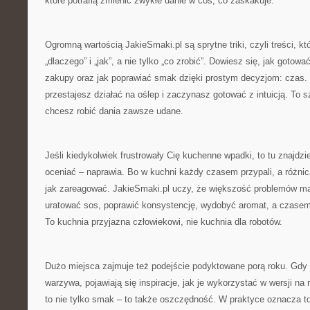
które potrafią zmienić zwykłe danie w coś, co zaskakuje.
Ogromną wartością JakieSmaki.pl są sprytne triki, czyli treści, 
„dlaczego” i „jak”, a nie tylko „co zrobić”. Dowiesz się, jak gotow
zakupy oraz jak poprawiać smak dzięki prostym decyzjom: czas. 
przestajesz działać na oślep i zaczynasz gotować z intuicją. To 
chcesz robić dania zawsze udane.
Jeśli kiedykolwiek frustrowały Cię kuchenne wpadki, to tu znajdzi
oceniać – naprawia. Bo w kuchni każdy czasem przypali, a różnic
jak zareagować. JakieSmaki.pl uczy, że większość problemów ma 
uratować sos, poprawić konsystencję, wydobyć aromat, a czasem 
To kuchnia przyjazna człowiekowi, nie kuchnia dla robotów.
Dużo miejsca zajmuje też podejście podyktowane porą roku. Gdy 
warzywa, pojawiają się inspiracje, jak je wykorzystać w wersji 
to nie tylko smak – to także oszczędność. W praktyce oznacza to 