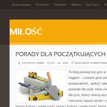
Archiwum
Kategorie
Nigeria
U
Strona główna
Spis Treści
MIŁOŚĆ
PORADY DLA POCZĄTKUJĄCYCH
POSTED BY ADMIN
STY - 29 - 2026
MOŻLIWOŚĆ KOMENTOWA
To blog poświęcony grze w b
kręglom – czterem grom prec
powtarzalność, spokój i wł
powstało dla osób, które ch
dla tych, którzy mierzą wy
ćwiczenia, lepsze wyniki i
innymi Kultura i społeczność fanów i Kultura i społeczność fanów