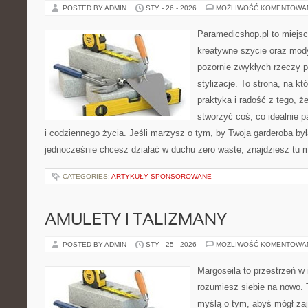
POSTED BY ADMIN
STY - 26 - 2026
MOŻLIWOŚĆ KOMENTOWA
Paramedicshop.pl to miejsc
kreatywne szycie oraz mody
pozornie zwykłych rzeczy 
stylizacje. To strona, na któ
praktyka i radość z tego, 
stworzyć coś, co idealnie p
i codziennego życia. Jeśli marzysz o tym, by Twoja garderoba był
jednocześnie chcesz działać w duchu zero waste, znajdziesz tu
CATEGORIES:
ARTYKUŁY SPONSOROWANE
AMULETY I TALIZMANY
POSTED BY ADMIN
STY - 25 - 2026
MOŻLIWOŚĆ KOMENTOWA
Margoseila to przestrzeń w 
rozumiesz siebie na nowo. T
myślą o tym, abyś mógł zaj