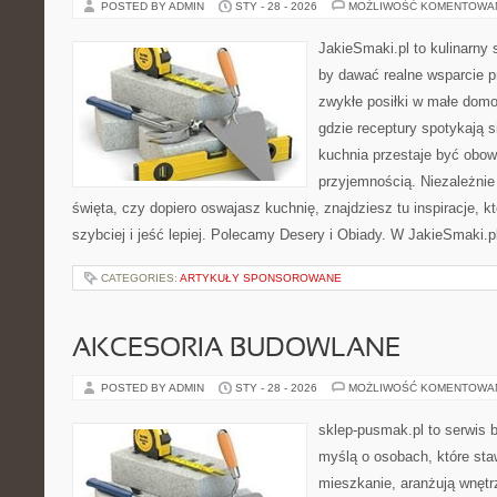
POSTED BY ADMIN
STY - 28 - 2026
MOŻLIWOŚĆ KOMENTOWA
JakieSmaki.pl to kulinarny s
by dawać realne wsparcie p
zwykłe posiłki w małe domo
gdzie receptury spotykają s
kuchnia przestaje być obowi
przyjemnością. Niezależnie
święta, czy dopiero oswajasz kuchnię, znajdziesz tu inspiracje, 
szybciej i jeść lepiej. Polecamy Desery i Obiady. W JakieSmaki.p
CATEGORIES:
ARTYKUŁY SPONSOROWANE
AKCESORIA BUDOWLANE
POSTED BY ADMIN
STY - 28 - 2026
MOŻLIWOŚĆ KOMENTOWA
sklep-pusmak.pl to serwis 
myślą o osobach, które sta
mieszkanie, aranżują wnętr