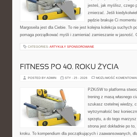
jesteś, jak myślisz, czego 
zmierzać. Jeśli kiedykolwie
pędzie brakuje Ci momentu 
Margoseila jest dla Ciebie. To nie jest kolejna kolekcja suchych por
pomaga porządkować myśli i zamieniać zamieszanie w jasność. 
CATEGORIES:
ARTYKUŁY SPONSOROWANE
FITNESS PO 40. ROKU ŻYCIA
POSTED BY ADMIN
STY - 25 - 2026
MOŻLIWOŚĆ KOMENTOWA
PZKiSW to platforma stworz
trening z masą własnego cia
szukasz rzetelnej wiedzy,
wytrzymałość bez konieczn
sprzętu, a do tego marzysz
strona jest dokładnie po to
kroku. To kompendium dla początkujących i zaawansowanych, dla 