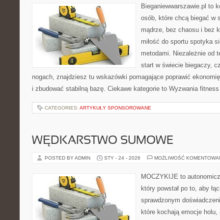
Bieganiewwarszawie.pl to 
osób, które chcą biegać w s
mądrze, bez chaosu i bez ko
miłość do sportu spotyka s
metodami. Niezależnie od t
start w świecie biegaczy, 
nogach, znajdziesz tu wskazówki pomagające poprawić ekonomię 
i zbudować stabilną bazę. Ciekawe kategorie to Wyzwania fitness 
CATEGORIES:
ARTYKUŁY SPONSOROWANE
WĘDKARSTWO SUMOWE
POSTED BY ADMIN
STY - 24 - 2026
MOŻLIWOŚĆ KOMENTOWA
MOCZYKIJE to autonomiczn
który powstał po to, aby ł
sprawdzonym doświadczenie
które kochają emocje holu, 