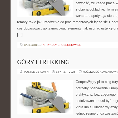
pewność, że każda praca w
zrobiona dokładnie. To mie
warsztatu spotykają się z 
tematy takie jak urządzenia do prac remontowych łączą się z cod
coś dopasować, jak zamocować elementy, jak usunąć usterkę or
[…]
CATEGORIES:
ARTYKUŁY SPONSOROWANE
GÓRY I TREKKING
POSTED BY ADMIN
STY - 27 - 2026
MOŻLIWOŚĆ KOMENTOWA
GorąceWęgry.pl to blog tury
potrzeby poznawania Euro
praktyczny, bez zbędnego n
podróżowanie musi być męc
które lubią układać wyjazdy
jednocześnie chcą zostawić