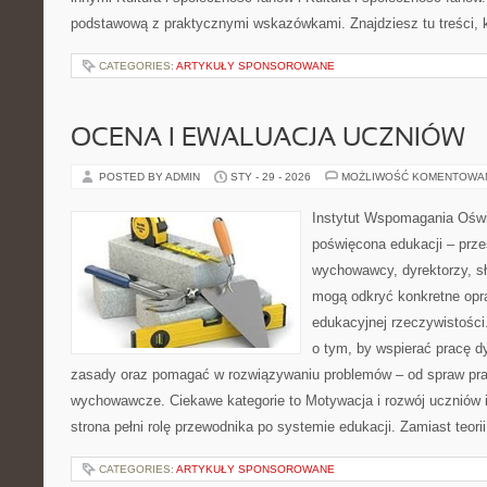
podstawową z praktycznymi wskazówkami. Znajdziesz tu treści, 
CATEGORIES:
ARTYKUŁY SPONSOROWANE
OCENA I EWALUACJA UCZNIÓW
POSTED BY ADMIN
STY - 29 - 2026
MOŻLIWOŚĆ KOMENTOWA
Instytut Wspomagania Oświa
poświęcona edukacji – prze
wychowawcy, dyrektorzy, s
mogą odkryć konkretne opr
edukacyjnej rzeczywistości
o tym, by wspierać pracę d
zasady oraz pomagać w rozwiązywaniu problemów – od spraw pr
wychowawcze. Ciekawe kategorie to Motywacja i rozwój uczniów i
strona pełni rolę przewodnika po systemie edukacji. Zamiast teori
CATEGORIES:
ARTYKUŁY SPONSOROWANE