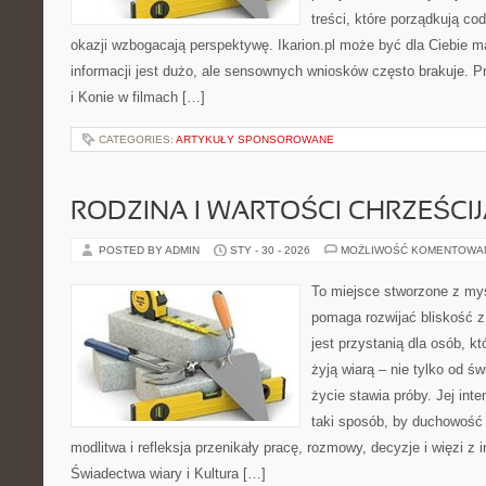
treści, które porządkują co
okazji wzbogacają perspektywę. Ikarion.pl może być dla Ciebie 
informacji jest dużo, ale sensownych wniosków często brakuje. P
i Konie w filmach […]
CATEGORIES:
ARTYKUŁY SPONSOROWANE
RODZINA I WARTOŚCI CHRZEŚCI
POSTED BY ADMIN
STY - 30 - 2026
MOŻLIWOŚĆ KOMENTOWA
To miejsce stworzone z myś
pomaga rozwijać bliskość z
jest przystanią dla osób, k
żyją wiarą – nie tylko od św
życie stawia próby. Jej int
taki sposób, by duchowość 
modlitwa i refleksja przenikały pracę, rozmowy, decyzje i więzi z
Świadectwa wiary i Kultura […]