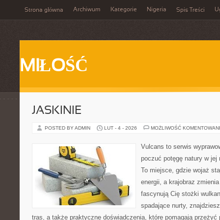
Archiwum
Kategorie
Nigeria
U
Strona główna
Spis Treści
MIŁOŚĆ
JASKINIE
POSTED BY ADMIN
LUT - 4 - 2026
MOŻLIWOŚĆ KOMENTOWAN
Vulcans to serwis wyprawow
poczuć potęgę natury w jej n
To miejsce, gdzie wojaż staj
energii, a krajobraz zmieni
fascynują Cię stożki wulkan
spadające nurty, znajdzies
tras, a także praktyczne doświadczenia, które pomagają przeżyć