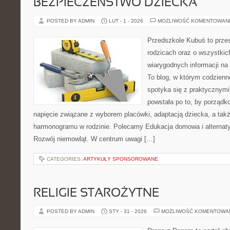
BEZPIECZEŃSTWO DZIECKA
POSTED BY ADMIN
LUT - 1 - 2026
MOŻLIWOŚĆ KOMENTOWAN
Przedszkole Kubuś to prze
rodzicach oraz o wszystkic
wiarygodnych informacji na 
To blog, w którym codzienn
spotyka się z praktycznym
powstała po to, by porządk
napięcie związane z wyborem placówki, adaptacją dziecka, a tak
harmonogramu w rodzinie. Polecamy Edukacja domowa i alternat
Rozwój niemowląt. W centrum uwagi […]
CATEGORIES:
ARTYKUŁY SPONSOROWANE
RELIGIE STAROŻYTNE
POSTED BY ADMIN
STY - 31 - 2026
MOŻLIWOŚĆ KOMENTOWA