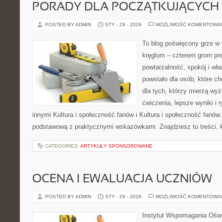
PORADY DLA POCZĄTKUJĄCYCH
POSTED BY ADMIN
STY - 29 - 2026
MOŻLIWOŚĆ KOMENTOWA
To blog poświęcony grze w b
kręglom – czterem grom prec
powtarzalność, spokój i wł
powstało dla osób, które ch
dla tych, którzy mierzą wy
ćwiczenia, lepsze wyniki i
innymi Kultura i społeczność fanów i Kultura i społeczność fanów
podstawową z praktycznymi wskazówkami. Znajdziesz tu treści, 
CATEGORIES:
ARTYKUŁY SPONSOROWANE
OCENA I EWALUACJA UCZNIÓW
POSTED BY ADMIN
STY - 29 - 2026
MOŻLIWOŚĆ KOMENTOWA
Instytut Wspomagania Oświa