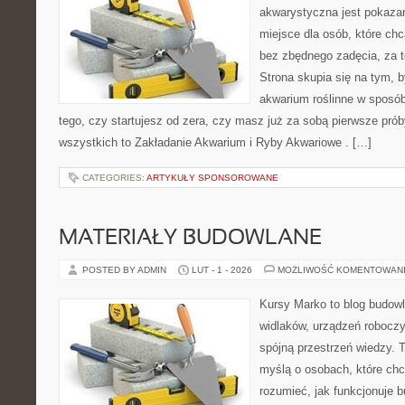
akwarystyczna jest pokazan
miejsce dla osób, które ch
bez zbędnego zadęcia, za t
Strona skupia się na tym, 
akwarium roślinne w sposób
tego, czy startujesz od zera, czy masz już za sobą pierwsze prób
wszystkich to Zakładanie Akwarium i Ryby Akwariowe . […]
CATEGORIES:
ARTYKUŁY SPONSOROWANE
MATERIAŁY BUDOWLANE
POSTED BY ADMIN
LUT - 1 - 2026
MOŻLIWOŚĆ KOMENTOWAN
Kursy Marko to blog budowl
widlaków, urządzeń robocz
spójną przestrzeń wiedzy. 
myślą o osobach, które chc
rozumieć, jak funkcjonuje 