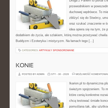
Droga z Panem to portal ch
przewodnikiem w powszedn
duchowej wędrówce. To miej
zbliżyć się do Stwórcy, um
oraz szukać znaczenie w ś
idea opiera się na tym, że p
dodatkiem do życia, ale szlakiem, którą można przeżywać chwila 
Buddyzm i Ezoteryka i mistycyzm. Na łamach tego […]
CATEGORIES:
ARTYKUŁY SPONSOROWANE
KONIE
POSTED BY ADMIN
STY - 30 - 2026
MOŻLIWOŚĆ KOMENTOWA
Ikarion.pl to dynamiczna pl
świeżym spojrzeniem. To m
które cenią konkretne rozwi
chcą testować śmiałe konce
pomyślana tak, aby użytkown