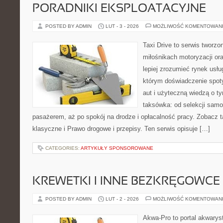
PORADNIKI EKSPLOATACYJNE
POSTED BY ADMIN
LUT - 3 - 2026
MOŻLIWOŚĆ KOMENTOWAN
Taxi Drive to serwis tworzo
miłośnikach motoryzacji or
lepiej zrozumieć rynek usłu
którym doświadczenie spot
aut i użyteczną wiedzą o t
taksówka: od selekcji samo
pasażerem, aż po spokój na drodze i opłacalność pracy. Zobacz 
klasyczne i Prawo drogowe i przepisy. Ten serwis opisuje […]
CATEGORIES:
ARTYKUŁY SPONSOROWANE
KREWETKI I INNE BEZKRĘGOWCE
POSTED BY ADMIN
LUT - 2 - 2026
MOŻLIWOŚĆ KOMENTOWAN
Akwa-Pro to portal akwarys