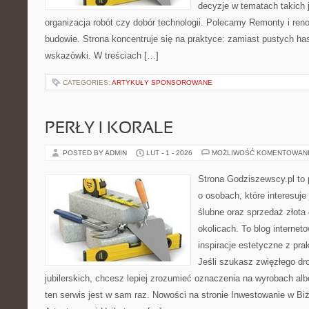
decyzje w tematach takich 
organizacja robót czy dobór technologii. Polecamy Remonty i ren
budowie. Strona koncentruje się na praktyce: zamiast pustych ha
wskazówki. W treściach […]
CATEGORIES:
ARTYKUŁY SPONSOROWANE
PERŁY I KORALE
POSTED BY ADMIN
LUT - 1 - 2026
MOŻLIWOŚĆ KOMENTOWAN
Strona Godziszewscy.pl to 
o osobach, które interesuje 
ślubne oraz sprzedaż złota
okolicach. To blog internet
inspiracje estetyczne z pr
Jeśli szukasz zwięzłego d
jubilerskich, chcesz lepiej zrozumieć oznaczenia na wyrobach albo
ten serwis jest w sam raz. Nowości na stronie Inwestowanie w Biżu