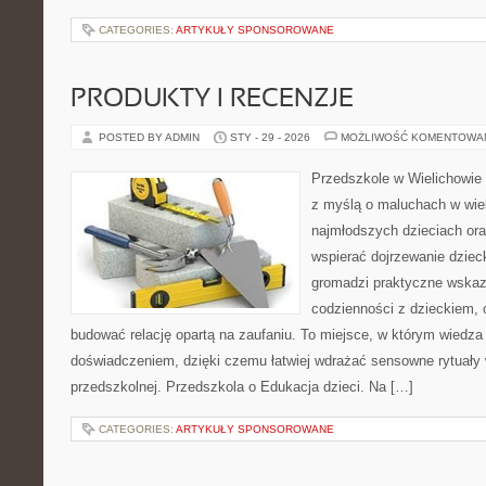
CATEGORIES:
ARTYKUŁY SPONSOROWANE
PRODUKTY I RECENZJE
POSTED BY ADMIN
STY - 29 - 2026
MOŻLIWOŚĆ KOMENTOWA
Przedszkole w Wielichowie t
z myślą o maluchach w wie
najmłodszych dzieciach oraz
wspierać dojrzewanie dzie
gromadzi praktyczne wska
codzienności z dzieckiem, o
budować relację opartą na zaufaniu. To miejsce, w którym wiedza 
doświadczeniem, dzięki czemu łatwiej wdrażać sensowne rytuały 
przedszkolnej. Przedszkola o Edukacja dzieci. Na […]
CATEGORIES:
ARTYKUŁY SPONSOROWANE