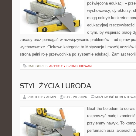
poświęcona edukacji – prze
wychowawcy, dyrektorzy, s
mogą odkryć konkretne opr
edukacyjnej rzeczywistości
o tym, by wspierać pracę d
zasady oraz pomagać w rozwiązywaniu problemów – od spraw pr
wychowawcze. Ciekawe kategorie to Motywacja i rozwój uczniów i
strona pełni rolę przewodnika po systemie edukacji. Zamiast teori
CATEGORIES:
ARTYKUŁY SPONSOROWANE
STYL ŻYCIA I URODA
POSTED BY ADMIN
STY - 28 - 2026
MOŻLIWOŚĆ KOMENTOWA
Beat the boredom to serwis
rozproszyć nudę i zamienić
przyjemny nawyk. To kompe
perfumach oraz lakierach d