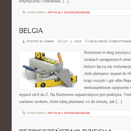
Artystyczna i Unikatowa. […]
CATEGORIES:
ARTYKUŁY SPONSOROWANE
BELGIA
POSTED BY ADMIN
LUT - 1 - 2026
MOŻLIWOŚĆ KOMENTOWAN
Rushmore to blog turystycz
osobach spragnionych wraże
którym łączą się motywacj
Jeśli planujesz wypad do Hi
kraju muzyki i gór albo Repu
wieloaspektowe spojrzenie 
wyjazd od A do Z. Na Rushmore najważniejsze jest praktyka. Tre
zarówno osobom, które lubią planować co do minuty, jak […]
CATEGORIES:
ARTYKUŁY SPONSOROWANE