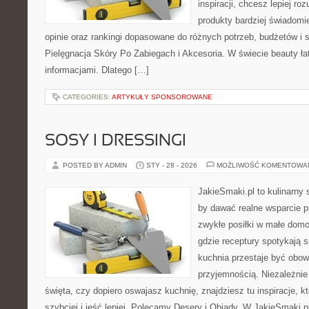
inspiracji, chcesz lepiej ro
produkty bardziej świadomie
opinie oraz rankingi dopasowane do różnych potrzeb, budżetów i s
Pielęgnacja Skóry Po Zabiegach i Akcesoria. W świecie beauty ła
informacjami. Dlatego […]
CATEGORIES:
ARTYKUŁY SPONSOROWANE
SOSY I DRESSINGI
POSTED BY ADMIN
STY - 28 - 2026
MOŻLIWOŚĆ KOMENTOWA
JakieSmaki.pl to kulinarny s
by dawać realne wsparcie p
zwykłe posiłki w małe domo
gdzie receptury spotykają s
kuchnia przestaje być obowi
przyjemnością. Niezależnie
święta, czy dopiero oswajasz kuchnię, znajdziesz tu inspiracje, 
szybciej i jeść lepiej. Polecamy Desery i Obiady. W JakieSmaki.p