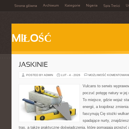
Archiwum
Kategorie
Nigeria
U
Strona główna
Spis Treści
MIŁOŚĆ
JASKINIE
POSTED BY ADMIN
LUT - 4 - 2026
MOŻLIWOŚĆ KOMENTOWAN
Vulcans to serwis wyprawow
poczuć potęgę natury w jej n
To miejsce, gdzie wojaż staj
energii, a krajobraz zmieni
fascynują Cię stożki wulkan
spadające nurty, znajdzies
tras, a także praktyczne doświadczenia, które pomagają przeżyć