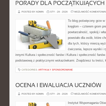
PORADY DLA POCZĄTKUJĄCYCH
POSTED BY ADMIN
STY - 29 - 2026
MOŻLIWOŚĆ KOMENTOWA
To blog poświęcony grze w b
kręglom – czterem grom prec
powtarzalność, spokój i wł
powstało dla osób, które ch
dla tych, którzy mierzą wy
ćwiczenia, lepsze wyniki i
innymi Kultura i społeczność fanów i Kultura i społeczność fanów
podstawową z praktycznymi wskazówkami. Znajdziesz tu treści, 
CATEGORIES:
ARTYKUŁY SPONSOROWANE
OCENA I EWALUACJA UCZNIÓW
POSTED BY ADMIN
STY - 29 - 2026
MOŻLIWOŚĆ KOMENTOWA
Instytut Wspomagania Oświa