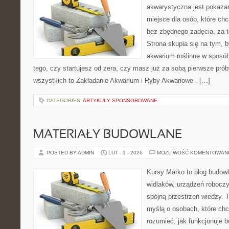
akwarystyczna jest pokazan
miejsce dla osób, które ch
bez zbędnego zadęcia, za t
Strona skupia się na tym, 
akwarium roślinne w sposób
tego, czy startujesz od zera, czy masz już za sobą pierwsze prób
wszystkich to Zakładanie Akwarium i Ryby Akwariowe . […]
CATEGORIES:
ARTYKUŁY SPONSOROWANE
MATERIAŁY BUDOWLANE
POSTED BY ADMIN
LUT - 1 - 2026
MOŻLIWOŚĆ KOMENTOWAN
Kursy Marko to blog budowl
widlaków, urządzeń robocz
spójną przestrzeń wiedzy. 
myślą o osobach, które chc
rozumieć, jak funkcjonuje 