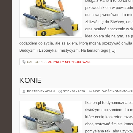
Droga z Panem to portal ch
przewodnikiem w powszedn
duchowej wędrówce. To miej
zbliżyć się do Stwórcy, um
oraz szukać znaczenie w ś
idea opiera się na tym, że p
dodatkiem do życia, ale szlakiem, którą można przeżywać chwila 
Buddyzm i Ezoteryka i mistycyzm. Na łamach tego […]
CATEGORIES:
ARTYKUŁY SPONSOROWANE
KONIE
POSTED BY ADMIN
STY - 30 - 2026
MOŻLIWOŚĆ KOMENTOWA
Ikarion.pl to dynamiczna pl
świeżym spojrzeniem. To m
które cenią konkretne rozwi
chcą testować śmiałe konce
pomyślana tak, aby użytkown