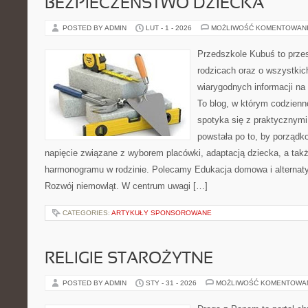
BEZPIECZEŃSTWO DZIECKA
POSTED BY ADMIN
LUT - 1 - 2026
MOŻLIWOŚĆ KOMENTOWAN
Przedszkole Kubuś to prze
rodzicach oraz o wszystkic
wiarygodnych informacji na 
To blog, w którym codzienn
spotyka się z praktycznym
powstała po to, by porządk
napięcie związane z wyborem placówki, adaptacją dziecka, a tak
harmonogramu w rodzinie. Polecamy Edukacja domowa i alternat
Rozwój niemowląt. W centrum uwagi […]
CATEGORIES:
ARTYKUŁY SPONSOROWANE
RELIGIE STAROŻYTNE
POSTED BY ADMIN
STY - 31 - 2026
MOŻLIWOŚĆ KOMENTOWA