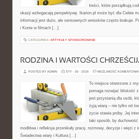
treści, które porządkują co
okazji wzbogacają perspektywę. Ikarion.pl może być dla Ciebie 
informacji jest dużo, ale sensownych wniosków często brakuje. P
i Konie w filmach […]
CATEGORIES:
ARTYKUŁY SPONSOROWANE
RODZINA I WARTOŚCI CHRZEŚCI
POSTED BY ADMIN
STY - 30 - 2026
MOŻLIWOŚĆ KOMENTOWA
To miejsce stworzone z myś
pomaga rozwijać bliskość z
jest przystanią dla osób, k
żyją wiarą – nie tylko od św
życie stawia próby. Jej int
taki sposób, by duchowość 
modlitwa i refleksja przenikały pracę, rozmowy, decyzje i więzi z
Świadectwa wiary i Kultura […]