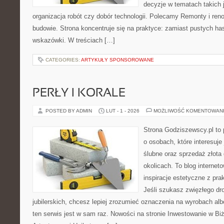
decyzje w tematach takich 
organizacja robót czy dobór technologii. Polecamy Remonty i ren
budowie. Strona koncentruje się na praktyce: zamiast pustych ha
wskazówki. W treściach […]
CATEGORIES:
ARTYKUŁY SPONSOROWANE
PERŁY I KORALE
POSTED BY ADMIN
LUT - 1 - 2026
MOŻLIWOŚĆ KOMENTOWAN
Strona Godziszewscy.pl to 
o osobach, które interesuje 
ślubne oraz sprzedaż złota
okolicach. To blog internet
inspiracje estetyczne z pr
Jeśli szukasz zwięzłego d
jubilerskich, chcesz lepiej zrozumieć oznaczenia na wyrobach albo
ten serwis jest w sam raz. Nowości na stronie Inwestowanie w Biżu