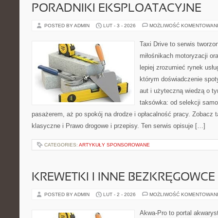
PORADNIKI EKSPLOATACYJNE
POSTED BY ADMIN
LUT - 3 - 2026
MOŻLIWOŚĆ KOMENTOWAN
Taxi Drive to serwis tworzo
miłośnikach motoryzacji or
lepiej zrozumieć rynek usłu
którym doświadczenie spot
aut i użyteczną wiedzą o t
taksówka: od selekcji samo
pasażerem, aż po spokój na drodze i opłacalność pracy. Zobacz 
klasyczne i Prawo drogowe i przepisy. Ten serwis opisuje […]
CATEGORIES:
ARTYKUŁY SPONSOROWANE
KREWETKI I INNE BEZKRĘGOWCE
POSTED BY ADMIN
LUT - 2 - 2026
MOŻLIWOŚĆ KOMENTOWAN
Akwa-Pro to portal akwarys