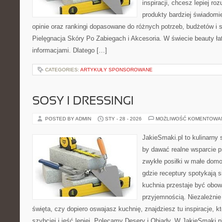
inspiracji, chcesz lepiej ro
produkty bardziej świadomie
opinie oraz rankingi dopasowane do różnych potrzeb, budżetów i s
Pielęgnacja Skóry Po Zabiegach i Akcesoria. W świecie beauty ła
informacjami. Dlatego […]
CATEGORIES:
ARTYKUŁY SPONSOROWANE
SOSY I DRESSINGI
POSTED BY ADMIN
STY - 28 - 2026
MOŻLIWOŚĆ KOMENTOWA
JakieSmaki.pl to kulinarny s
by dawać realne wsparcie p
zwykłe posiłki w małe domo
gdzie receptury spotykają s
kuchnia przestaje być obowi
przyjemnością. Niezależnie
święta, czy dopiero oswajasz kuchnię, znajdziesz tu inspiracje, 
szybciej i jeść lepiej. Polecamy Desery i Obiady. W JakieSmaki.p