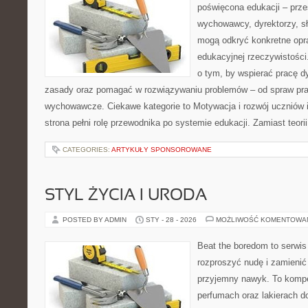
poświęcona edukacji – prze
wychowawcy, dyrektorzy, s
mogą odkryć konkretne opr
edukacyjnej rzeczywistości
o tym, by wspierać pracę d
zasady oraz pomagać w rozwiązywaniu problemów – od spraw pr
wychowawcze. Ciekawe kategorie to Motywacja i rozwój uczniów i
strona pełni rolę przewodnika po systemie edukacji. Zamiast teori
CATEGORIES:
ARTYKUŁY SPONSOROWANE
STYL ŻYCIA I URODA
POSTED BY ADMIN
STY - 28 - 2026
MOŻLIWOŚĆ KOMENTOWA
Beat the boredom to serwis
rozproszyć nudę i zamienić
przyjemny nawyk. To kompe
perfumach oraz lakierach d