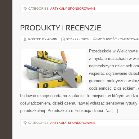
CATEGORIES:
ARTYKUŁY SPONSOROWANE
PRODUKTY I RECENZJE
POSTED BY ADMIN
STY - 29 - 2026
MOŻLIWOŚĆ KOMENTOWA
Przedszkole w Wielichowie t
z myślą o maluchach w wie
najmłodszych dzieciach oraz
wspierać dojrzewanie dzie
gromadzi praktyczne wska
codzienności z dzieckiem, o
budować relację opartą na zaufaniu. To miejsce, w którym wiedza 
doświadczeniem, dzięki czemu łatwiej wdrażać sensowne rytuały 
przedszkolnej. Przedszkola o Edukacja dzieci. Na […]
CATEGORIES:
ARTYKUŁY SPONSOROWANE