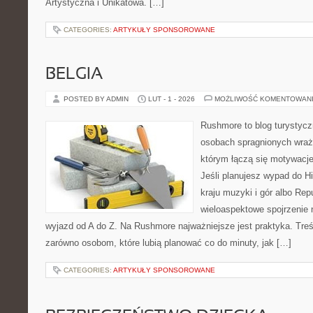
Artystyczna i Unikatowa. […]
CATEGORIES:
ARTYKUŁY SPONSOROWANE
BELGIA
POSTED BY ADMIN
LUT - 1 - 2026
MOŻLIWOŚĆ KOMENTOWAN
Rushmore to blog turystycz
osobach spragnionych wraże
którym łączą się motywacj
Jeśli planujesz wypad do Hi
kraju muzyki i gór albo Repu
wieloaspektowe spojrzenie 
wyjazd od A do Z. Na Rushmore najważniejsze jest praktyka. Tre
zarówno osobom, które lubią planować co do minuty, jak […]
CATEGORIES:
ARTYKUŁY SPONSOROWANE