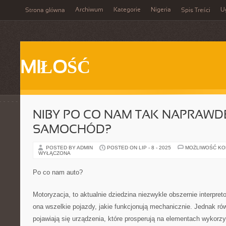
Archiwum
Kategorie
Nigeria
U
Strona główna
Spis Treści
MIŁOŚĆ
NIBY PO CO NAM TAK NAPRAWD
SAMOCHÓD?
POSTED BY ADMIN
POSTED ON LIP - 8 - 2025
MOŻLIWOŚĆ K
WYŁĄCZONA
Po co nam auto?
Motoryzacja, to aktualnie dziedzina niezwykle obszernie interpre
ona wszelkie pojazdy, jakie funkcjonują mechanicznie. Jednak ró
pojawiają się urządzenia, które prosperują na elementach wykorz