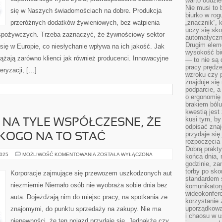
warto oddzie
Nie musi to
się w Naszych świadomościach na dobre. Produkcja
biurko w rog
przeróżnych dodatków żywieniowych, bez wątpienia
„znacznik”, 
uczy się sk
spożywczych. Trzeba zaznaczyć, że żywnościowy sektor
automatyczni
Drugim elem
 się w Europie, co niesłychanie wpływa na ich jakość. Jak
wysokość biu
żają zarówno klienci jak również producenci. Innowacyjne
— to nie są 
pracy prędze
eryzacji, […]
wzroku czy p
znajduje się
podparcie, a
o ergonomię 
brakiem bólu
kwestią jes
kusi tym, by
 NA TYLE WSPÓŁCZESNE, ŻE
odpisać zna
przydaje się
KOGO NA TO STAĆ
rozpoczęcia 
Dobrą praktyk
NASZE
2025
MOŻLIWOŚĆ KOMENTOWANIA
ZOSTAŁA WYŁĄCZONA
końca dnia, 
CZASY
godzinie, za
SĄ
NA
torby po sko
Korporacje zajmujące się przewozem uszkodzonych aut
TYLE
standardem 
WSPÓŁCZESNE,
niezmiernie Niemało osób nie wyobraża sobie dnia bez
komunikatory
ŻE
OBECNIE
wideokonfere
auta. Dojeżdżają nim do miejsc pracy, na spotkania ze
KAŻDY
korzystanie 
KOGO
uporządkowa
znajomymi, do punktu sprzedaży na zakupy. Nie ma
NA
TO
i chaosu w u
STAĆ
niepewności, że ten pojazd przydaje się. Jednakże czy