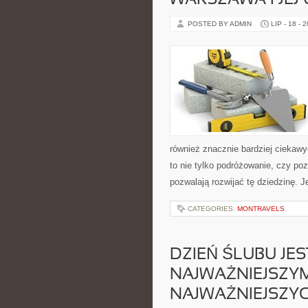
WARSZAWA I JEJ 
POSTED BY ADMIN
LIP - 18 - 
również znacznie bardziej ciekawy
to nie tylko podróżowanie, czy poz
pozwalają rozwijać tę dziedzinę. J
CATEGORIES:
MONTRAVELS
DZIEŃ ŚLUBU JES
NAJWAŻNIEJSZYM
NAJWAŻNIEJSZYC