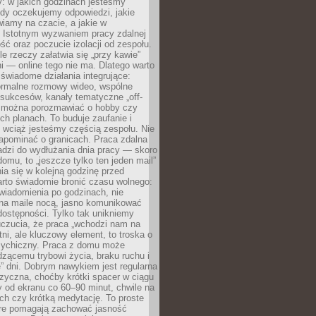
: w jakich godzinach jesteśmy
edy oczekujemy odpowiedzi, jakie
iamy na czacie, a jakie w
. Istotnym wyzwaniem pracy zdalnej
ść oraz poczucie izolacji od zespołu.
le rzeczy załatwia się „przy kawie”
i — online tego nie ma. Dlatego warto
wiadome działania integrujące:
formalne rozmowy wideo, wspólne
sukcesów, kanały tematyczne „off-
ie można porozmawiać o hobby czy
h planach. To buduje zaufanie i
 wciąż jesteśmy częścią zespołu. Nie
apominać o granicach. Praca zdalna
adzi do wydłużania dnia pracy — skoro
domu, to „jeszcze tylko ten jeden mail”
ia się w kolejną godzinę przed
rto świadomie bronić czasu wolnego:
wiadomienia po godzinach, nie
na maile nocą, jasno komunikować
ostępności. Tylko tak unikniemy
uczucia, że praca „wchodzi nam na
tni, ale kluczowy element, to troska o
sychiczny. Praca z domu może
dzącemu trybowi życia, braku ruchu i
ę” dni. Dobrym nawykiem jest regularna
zyczna, choćby krótki spacer w ciągu
y od ekranu co 60–90 minut, chwile na
ch czy krótką medytację. To proste
tóre pomagają zachować jasność