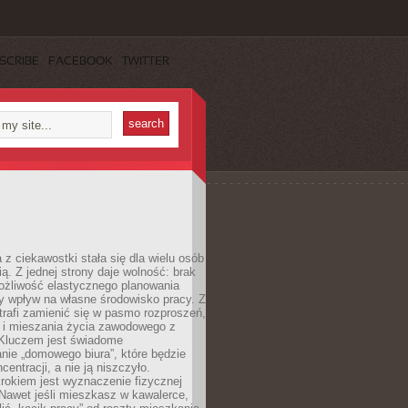
SCRIBE
FACEBOOK
TWITTER
 z ciekawostki stała się dla wielu osób
ą. Z jednej strony daje wolność: brak
ożliwość elastycznego planowania
y wpływ na własne środowisko pracy. Z
trafi zamienić się w pasmo rozproszeń,
a i mieszania życia zawodowego z
Kluczem jest świadome
nie „domowego biura”, które będzie
centracji, a nie ją niszczyło.
rokiem jest wyznaczenie fizycznej
 Nawet jeśli mieszkasz w kawalerce,