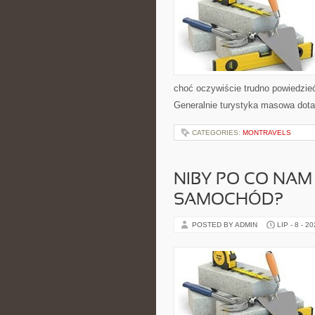
choć oczywiście trudno powiedzieć
Generalnie turystyka masowa dota
CATEGORIES:
MONTRAVELS
NIBY PO CO NA
SAMOCHÓD?
POSTED BY ADMIN
LIP - 8 - 2