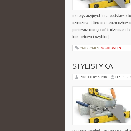
motoryzacyjnych i na podstawie teg
dziedzina, która dostarcza człow
ponieważ dostępność różnorakich 
komfortowo i szybko […]
CATEGORIES:
MONTRAVELS
STYLISTYKA
POSTED BY ADMIN
LIP - 2 - 2
poprawić wygląd. Jednakże z zabi