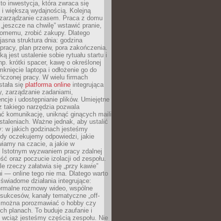
to inwestycja, która zwraca się
 i większą wydajnością. Kolejną
t zarządzanie czasem. Praca z domu
 „jeszcze na chwilę” wstawić pranie,
jomemu, zrobić zakupy. Dlatego
 jasna struktura dnia: godzina
pracy, plan przerw, pora zakończenia.
ą jest ustalenie sobie rytuału startu i
np. krótki spacer, kawę o określonej
mknięcie laptopa i odłożenie go do
ńczonej pracy. W wielu firmach
stała się
platforma online
integrująca
, zarządzanie zadaniami,
ncje i udostępnianie plików. Umiejętne
z takiego narzędzia pozwala
ć komunikację, uniknąć ginących maili
staleniach. Ważne jednak, aby ustalić
: w jakich godzinach jesteśmy
edy oczekujemy odpowiedzi, jakie
iamy na czacie, a jakie w
. Istotnym wyzwaniem pracy zdalnej
ść oraz poczucie izolacji od zespołu.
le rzeczy załatwia się „przy kawie”
i — online tego nie ma. Dlatego warto
wiadome działania integrujące:
formalne rozmowy wideo, wspólne
sukcesów, kanały tematyczne „off-
ie można porozmawiać o hobby czy
h planach. To buduje zaufanie i
 wciąż jesteśmy częścią zespołu. Nie