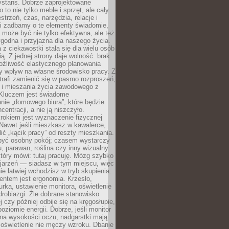
ystans. Dobrze zaprojektowane
 to nie tylko meble i sprzęt, ale cały
strzeń, czas, narzędzia, relacje i
li zadbamy o te elementy świadomie,
 może być nie tylko efektywna, ale też
godna i przyjazna dla naszego życia.
 z ciekawostki stała się dla wielu osób
ą. Z jednej strony daje wolność: brak
ożliwość elastycznego planowania
y wpływ na własne środowisko pracy. Z
trafi zamienić się w pasmo rozproszeń,
a i mieszania życia zawodowego z
Kluczem jest świadome
nie „domowego biura”, które będzie
centracji, a nie ją niszczyło.
rokiem jest wyznaczenie fizycznej
 Nawet jeśli mieszkasz w kawalerce,
lić „kącik pracy” od reszty mieszkania.
 być osobny pokój; czasem wystarczy
u, parawan, roślina czy inny wizualny
który mówi: tutaj pracuję. Mózg szybko
ojarzeń — siadasz w tym miejscu, więc
e łatwiej wchodzisz w tryb skupienia.
entem jest ergonomia. Krzesło,
rka, ustawienie monitora, oświetlenie
drobiazgi. Źle dobrane stanowisko
j czy później odbije się na kręgosłupie,
oziomie energii. Dobrze, jeśli monitor
 na wysokości oczu, nadgarstki mają
 oświetlenie nie męczy wzroku. Dbanie