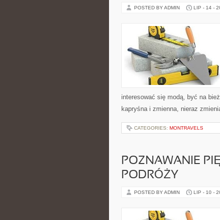
POSTED BY ADMIN
LIP - 14 - 
interesować się modą, być na bież
kapryśna i zmienna, nieraz zmie
CATEGORIES:
MONTRAVELS
POZNAWANIE PI
PODRÓŻY
POSTED BY ADMIN
LIP - 10 - 