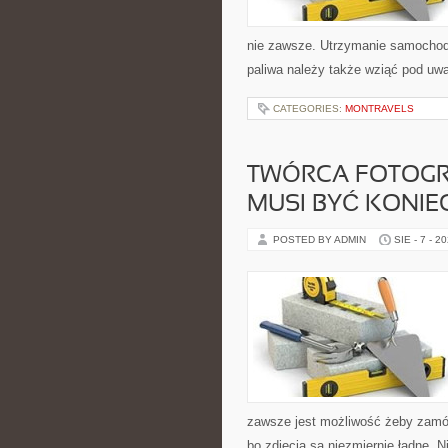
nie zawsze. Utrzymanie samochodu 
paliwa należy także wziąć pod uw
CATEGORIES:
MONTRAVELS
TWÓRCA FOTOGRA
MUSI BYĆ KONIE
POSTED BY ADMIN
SIE - 7 - 2
zawsze jest możliwość żeby zamów
bo zdjęcia są niezmiernie ładne. N