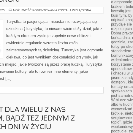
UROKI
o ergonomię 
brakiem bólu
WARSZAWA
2025
MOŻLIWOŚĆ KOMENTOWANIA
ZOSTAŁA WYŁĄCZONA
kwestią jes
I
kusi tym, by
JEJ
odpisać zna
UROKI
Turystka to pasjonująca i nieustannie rozwijająca się
przydaje się
dziedzina {Turystyka, to niesamowicie duży dział, jaki z
rozpoczęcia 
Dobrą praktyk
każdym okresem zyskuje zupełnie nowe oblicze i
końca dnia, 
godzinie, za
ewidentnie regularnie wzrasta liczba osób
torby po sko
zainteresowanych tą dziedziną. Turystyka jest ogromnie
standardem 
komunikatory
ciekawa, co jest wynikiem doskonałości przyrody, jak
wideokonfere
ch miejsc, jakie tworzone są przez pracę ludzką. Turystyka
korzystanie 
uporządkowa
nawanie kultury, ale to również inne elementy, jakie
i chaosu w u
jasne zasady
est […]
dostępni, ki
tematy omaw
spotkaniach
jest samotno
W biurze wie
albo w kuchn
wprowadzać ś
T DLA WIELU Z NAS
krótkie, nie
, BĄDŹ TEŻ JEDNYM Z
świętowanie 
topic”, gdz
H DNI W ŻYCIU
weekendowyc
poczucie, że