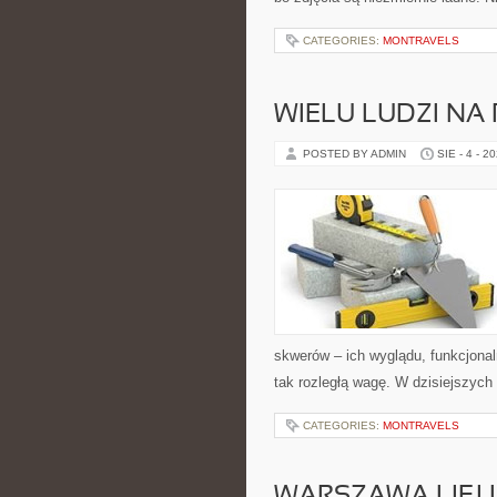
CATEGORIES:
MONTRAVELS
WIELU LUDZI N
POSTED BY ADMIN
SIE - 4 - 2
skwerów – ich wyglądu, funkcjonal
tak rozległą wagę. W dzisiejszych 
CATEGORIES:
MONTRAVELS