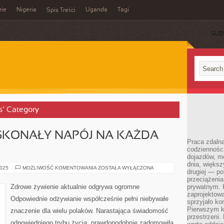
rie
Nigeria
Uganda
Tagi
Spis Treści
SUB
s’ Category
SKONAŁY NAPÓJ NA KAŻDA
Praca zdalna
codzienności
dojazdów, m
dnia, większ
HERBATA
2025
MOŻLIWOŚĆ KOMENTOWANIA
ZOSTAŁA WYŁĄCZONA
drugiej — po
TO
DOSKONAŁY
przeciążeni
NAPÓJ
Zdrowe żywienie aktualnie odgrywa ogromne
prywatnym. 
NA
zaprojektowa
KAŻDA
Odpowiednie odżywianie współcześnie pełni niebywałe
OKAZJĘ
sprzyjało kon
Pierwszym k
znaczenie dla wielu polaków. Narastająca świadomość
przestrzeni.
odpowiedniego trybu życia, prawdopodobnie zadomowiła