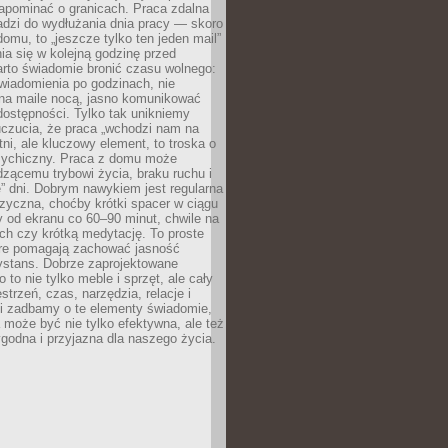
apominać o granicach. Praca zdalna
adzi do wydłużania dnia pracy — skoro
domu, to „jeszcze tylko ten jeden mail”
ia się w kolejną godzinę przed
rto świadomie bronić czasu wolnego:
wiadomienia po godzinach, nie
na maile nocą, jasno komunikować
ostępności. Tylko tak unikniemy
uczucia, że praca „wchodzi nam na
tni, ale kluczowy element, to troska o
sychiczny. Praca z domu może
dzącemu trybowi życia, braku ruchu i
ę” dni. Dobrym nawykiem jest regularna
zyczna, choćby krótki spacer w ciągu
y od ekranu co 60–90 minut, chwile na
ch czy krótką medytację. To proste
tóre pomagają zachować jasność
ystans. Dobrze zaprojektowane
 to nie tylko meble i sprzęt, ale cały
strzeń, czas, narzędzia, relacje i
li zadbamy o te elementy świadomie,
 może być nie tylko efektywna, ale też
godna i przyjazna dla naszego życia.