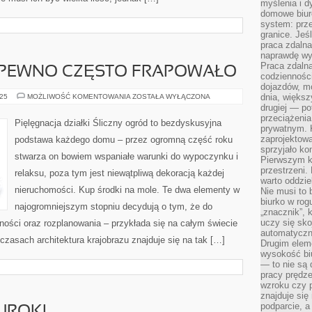
myślenia i d
domowe biuro
system: prze
granice. Jeś
praca zdalna
naprawdę wy
Praca zdalna
A PEWNO CZĘSTO FRAPOWAŁO
codzienności
dojazdów, m
WIELU
dnia, większ
025
MOŻLIWOŚĆ KOMENTOWANIA
ZOSTAŁA WYŁĄCZONA
LUDZI
drugiej — po
NA
przeciążeni
PEWNO
Pięlęgnacja działki Śliczny ogród to bezdyskusyjna
CZĘSTO
prywatnym. 
FRAPOWAŁO
zaprojektowa
podstawa każdego domu – przez ogromną część roku
sprzyjało kon
stwarza on bowiem wspaniałe warunki do wypoczynku i
Pierwszym k
przestrzeni.
relaksu, poza tym jest niewątpliwą dekoracją każdej
warto oddzie
nieruchomości. Kup środki na mole. Te dwa elementy w
Nie musi to
biurko w rog
najogromniejszym stopniu decydują o tym, że do
„znacznik”, 
uczy się sk
ności oraz rozplanowania – przykłada się na całym świecie
automatyczni
czasach architektura krajobrazu znajduje się na tak […]
Drugim elem
wysokość biu
— to nie są 
pracy prędze
wzroku czy p
znajduje się
podparcie, a