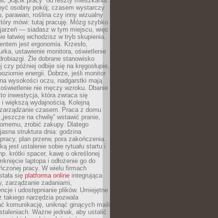
lić „kącik pracy” od reszty mieszkania.
 być osobny pokój; czasem wystarczy
u, parawan, roślina czy inny wizualny
który mówi: tutaj pracuję. Mózg szybko
ojarzeń — siadasz w tym miejscu, więc
e łatwiej wchodzisz w tryb skupienia.
entem jest ergonomia. Krzesło,
rka, ustawienie monitora, oświetlenie
drobiazgi. Źle dobrane stanowisko
j czy później odbije się na kręgosłupie,
oziomie energii. Dobrze, jeśli monitor
 na wysokości oczu, nadgarstki mają
 oświetlenie nie męczy wzroku. Dbanie
to inwestycja, która zwraca się
 i większą wydajnością. Kolejną
t zarządzanie czasem. Praca z domu
 „jeszcze na chwilę” wstawić pranie,
jomemu, zrobić zakupy. Dlatego
 jasna struktura dnia: godzina
pracy, plan przerw, pora zakończenia.
ą jest ustalenie sobie rytuału startu i
np. krótki spacer, kawę o określonej
mknięcie laptopa i odłożenie go do
ńczonej pracy. W wielu firmach
stała się
platforma online
integrująca
, zarządzanie zadaniami,
ncje i udostępnianie plików. Umiejętne
z takiego narzędzia pozwala
ć komunikację, uniknąć ginących maili
staleniach. Ważne jednak, aby ustalić