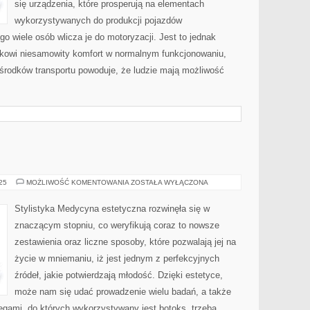
się urządzenia, które prosperują na elementach
wykorzystywanych do produkcji pojazdów
o wiele osób wlicza je do motoryzacji. Jest to jednak
iekowi niesamowity komfort w normalnym funkcjonowaniu,
środków transportu powoduje, że ludzie mają możliwość
STYLISTYKA
025
MOŻLIWOŚĆ KOMENTOWANIA
ZOSTAŁA WYŁĄCZONA
Stylistyka Medycyna estetyczna rozwinęła się w
znaczącym stopniu, co weryfikują coraz to nowsze
zestawienia oraz liczne sposoby, które pozwalają jej na
życie w mniemaniu, iż jest jednym z perfekcyjnych
źródeł, jakie potwierdzają młodość. Dzięki estetyce,
może nam się udać prowadzenie wielu badań, a także
egami, do których wykorzystywany jest botoks, trzeba