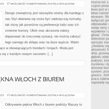
można też z
DZIEŃ
2025
MOŻLIWOŚĆ KOMENTOWANIA
ZOSTAŁA WYŁĄCZONA
często prow
ŚLUBU
JEST
biuro jest w 
DLA
Design zewnętrzny jest niezwykle istotny dla każdego z
łatwo zamien
WIELU
ekranem. Wa
Z
nas Styl ubierania się może być nadzwyczaj rozmaity,
NAS
wyłączać po
NAJWAŻNIEJSZYM,
odpowiadać 
tak różny jak przeróżne są preferencje ludzi oraz ich
BĄDŹ
swoje ramy d
TEŻ
zmienne humory. Ubiór oraz akcesoria należy
JEDNYM
wypalenia i 
Z
głowę”. Osta
NAJWAŻNIEJSZYCH
dopasować do rzeczowej sytuacji, nie można założyć
dobrostan p
DNI
W
tego samego do sklepu oraz na duże wyjście. Warto
sprzyjać sie
ŻYCIU
„zlewaniu si
ąco w obowiązujących trendach i krojach. Moda jest
aktywność fi
dnia, przerw
nia się z każdym nowym sezonem. […]
głęboki odde
praktyki, k
myślenia i d
domowe biuro
system: prze
granice. Jeś
praca zdalna
ĘKNA WŁOCH Z BIUREM
naprawdę wy
POZNAWANIE
2025
MOŻLIWOŚĆ KOMENTOWANIA
ZOSTAŁA WYŁĄCZONA
PIĘKNA
WŁOCH
Z
Odkrywanie piękna Włoch z biurem podróży Mazury to
BIUREM
PODRÓŻY