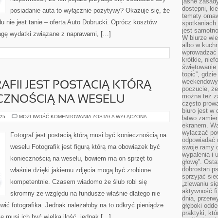
jasne zasady
dostępni, ki
posiadanie auta to wyłącznie pozytywy? Okazuje się, że
tematy omaw
nie jest tanie – oferta Auto Dobrucki. Oprócz kosztów
spotkaniach
jest samotno
agę wydatki związane z naprawami, […]
W biurze wie
albo w kuchn
wprowadzać ś
krótkie, nie
świętowanie 
topic”, gdz
weekendowyc
FII JEST POSTACIĄ KTÓRĄ
poczucie, że
można też z
CZNOŚCIĄ NA WESELU
często prow
biuro jest w 
TWÓRCA
025
MOŻLIWOŚĆ KOMENTOWANIA
ZOSTAŁA WYŁĄCZONA
łatwo zamien
FOTOGRAFII
ekranem. Wa
JEST
wyłączać po
POSTACIĄ
Fotograf jest postacią którą musi być koniecznością na
KTÓRĄ
odpowiadać 
MUSI
weselu Fotografik jest figurą którą ma obowiązek być
swoje ramy d
BYĆ
KONIECZNOŚCIĄ
wypalenia i 
koniecznością na weselu, bowiem ma on sprzęt to
NA
głowę”. Osta
WESELU
dobrostan p
właśnie dzięki jakiemu zdjęcia mogą być zrobione
sprzyjać sie
kompetentnie. Czasem wiadomo że ślub robi się
„zlewaniu si
aktywność fi
skromny ze względu na fundusze właśnie dlatego nie
dnia, przerw
ić fotografika. Jednak należałoby na to odkryć pieniądze
głęboki odde
praktyki, k
ie musi ich być wielka ilość, jednak […]