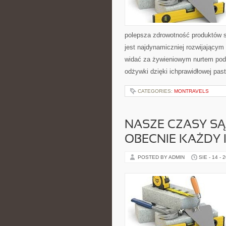
polepsza zdrowotność produktów 
jest najdynamiczniej rozwijającym
widać za żywieniowym nurtem podą
odżywki dzięki ichprawidłowej past
CATEGORIES:
MONTRAVELS
NASZE CZASY SĄ
OBECNIE KAŻDY 
POSTED BY ADMIN
SIE - 14 - 