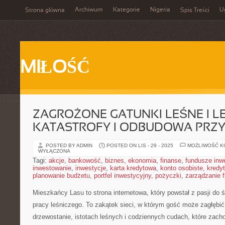
Archiwum
Kategorie
Nigeria
U
Strona główna
Spis Treści
MIŁOŚĆ
ZAGROŻONE GATUNKI LEŚNE I L
KATASTROFY I ODBUDOWA PRZ
POSTED BY ADMIN
POSTED ON LIS - 29 - 2025
MOŻLIWOŚĆ 
WYŁĄCZONA
Tagi:
akcje
,
bankowość
,
biznes
,
ekonomia
,
finanse
,
fundusze inw
inwestowanie
,
inwestycje
,
karta kredytowa
,
konto osobiste
,
kredyt
planowanie budżetu
,
portfel inwestycyjny
,
pożyczki
,
zarządzanie 
Mieszkańcy Lasu to strona internetowa, który powstał z pasji do ś
pracy leśniczego. To zakątek sieci, w którym gość może zagłębić
drzewostanie, istotach leśnych i codziennych cudach, które zacho