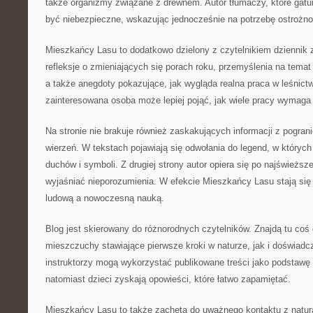
także organizmy związane z drewnem. Autor tłumaczy, które gatun
być niebezpieczne, wskazując jednocześnie na potrzebę ostrożno
Mieszkańcy Lasu to dodatkowo dzielony z czytelnikiem dziennik z
refleksje o zmieniających się porach roku, przemyślenia na temat 
a także anegdoty pokazujące, jak wygląda realna praca w leśnict
zainteresowana osoba może lepiej pojąć, jak wiele pracy wymaga
Na stronie nie brakuje również zaskakujących informacji z pogran
wierzeń. W tekstach pojawiają się odwołania do legend, w których 
duchów i symboli. Z drugiej strony autor opiera się po najświeższ
wyjaśniać nieporozumienia. W efekcie Mieszkańcy Lasu stają się
ludową a nowoczesną nauką.
Blog jest skierowany do różnorodnych czytelników. Znajdą tu coś 
mieszczuchy stawiające pierwsze kroki w naturze, jak i doświadc
instruktorzy mogą wykorzystać publikowane treści jako podstawę 
natomiast dzieci zyskają opowieści, które łatwo zapamiętać.
Mieszkańcy Lasu to także zachęta do uważnego kontaktu z naturą.