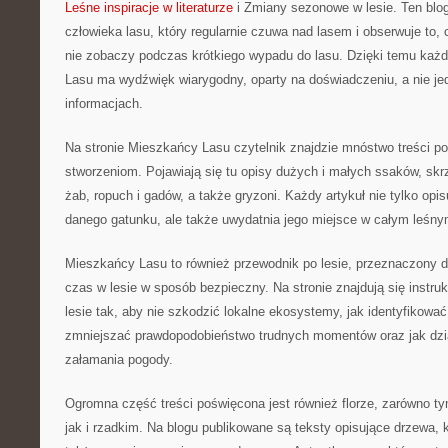
Leśne inspiracje w literaturze
i Zmiany sezonowe w lesie. Ten blog
człowieka lasu, który regularnie czuwa nad lasem i obserwuje to,
nie zobaczy podczas krótkiego wypadu do lasu. Dzięki temu każ
Lasu ma wydźwięk wiarygodny, oparty na doświadczeniu, a nie j
informacjach.
Na stronie Mieszkańcy Lasu czytelnik znajdzie mnóstwo treści 
stworzeniom. Pojawiają się tu opisy dużych i małych ssaków, sk
żab, ropuch i gadów, a także gryzoni. Każdy artykuł nie tylko opi
danego gatunku, ale także uwydatnia jego miejsce w całym leśny
Mieszkańcy Lasu to również przewodnik po lesie, przeznaczony d
czas w lesie w sposób bezpieczny. Na stronie znajdują się instruk
lesie tak, aby nie szkodzić lokalne ekosystemy, jak identyfikować
zmniejszać prawdopodobieństwo trudnych momentów oraz jak dzia
załamania pogody.
Ogromna część treści poświęcona jest również florze, zarówno 
jak i rzadkim. Na blogu publikowane są teksty opisujące drzewa, 