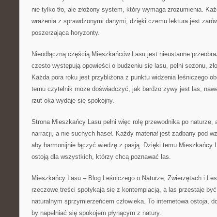
nie tylko tło, ale złożony system, który wymaga zrozumienia. Każ
wrażenia z sprawdzonymi danymi, dzięki czemu lektura jest zarów
poszerzająca horyzonty.
Nieodłączną częścią Mieszkańców Lasu jest nieustanne przeobraż
często występują opowieści o budzeniu się lasu, pełni sezonu, zło
Każda pora roku jest przybliżona z punktu widzenia leśniczego ob
temu czytelnik może doświadczyć, jak bardzo żywy jest las, naw
rzut oka wydaje się spokojny.
Strona Mieszkańcy Lasu pełni więc rolę przewodnika po naturze,
narracji, a nie suchych haseł. Każdy materiał jest zadbany pod 
aby harmonijnie łączyć wiedzę z pasją. Dzięki temu Mieszkańcy L
ostoją dla wszystkich, którzy chcą poznawać las.
Mieszkańcy Lasu – Blog Leśniczego o Naturze, Zwierzętach i Les
rzeczowe treści spotykają się z kontemplacją, a las przestaje być 
naturalnym sprzymierzeńcem człowieka. To internetowa ostoja, d
by napełniać się spokojem płynącym z natury.