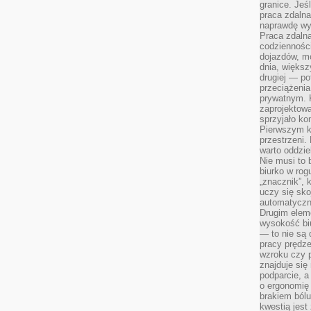
granice. Jeś
praca zdalna
naprawdę wy
Praca zdalna
codzienności
dojazdów, m
dnia, większ
drugiej — po
przeciążeni
prywatnym. 
zaprojektowa
sprzyjało kon
Pierwszym k
przestrzeni.
warto oddzie
Nie musi to
biurko w rog
„znacznik”, 
uczy się sk
automatyczni
Drugim elem
wysokość biu
— to nie są 
pracy prędze
wzroku czy p
znajduje się
podparcie, a
o ergonomię 
brakiem bólu
kwestią jes