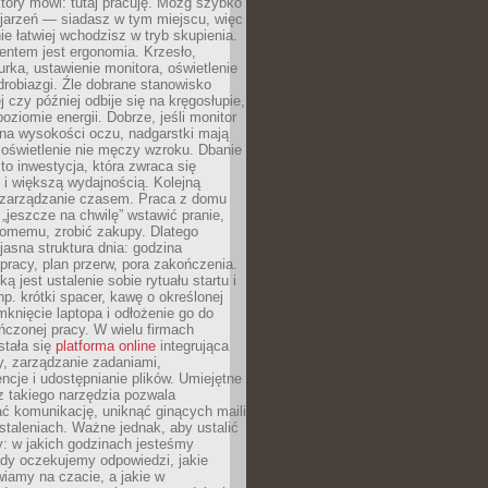
który mówi: tutaj pracuję. Mózg szybko
ojarzeń — siadasz w tym miejscu, więc
e łatwiej wchodzisz w tryb skupienia.
entem jest ergonomia. Krzesło,
rka, ustawienie monitora, oświetlenie
drobiazgi. Źle dobrane stanowisko
j czy później odbije się na kręgosłupie,
oziomie energii. Dobrze, jeśli monitor
 na wysokości oczu, nadgarstki mają
 oświetlenie nie męczy wzroku. Dbanie
to inwestycja, która zwraca się
 i większą wydajnością. Kolejną
t zarządzanie czasem. Praca z domu
 „jeszcze na chwilę” wstawić pranie,
jomemu, zrobić zakupy. Dlatego
 jasna struktura dnia: godzina
pracy, plan przerw, pora zakończenia.
ą jest ustalenie sobie rytuału startu i
np. krótki spacer, kawę o określonej
mknięcie laptopa i odłożenie go do
ńczonej pracy. W wielu firmach
stała się
platforma online
integrująca
, zarządzanie zadaniami,
ncje i udostępnianie plików. Umiejętne
z takiego narzędzia pozwala
ć komunikację, uniknąć ginących maili
staleniach. Ważne jednak, aby ustalić
: w jakich godzinach jesteśmy
edy oczekujemy odpowiedzi, jakie
iamy na czacie, a jakie w