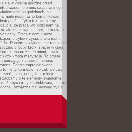
ia się w kolejną godzinę przed
rto świadomie bronić czasu wolnego:
wiadomienia po godzinach, nie
na maile nocą, jasno komunikować
ostępności. Tylko tak unikniemy
uczucia, że praca „wchodzi nam na
tni, ale kluczowy element, to troska o
sychiczny. Praca z domu może
dzącemu trybowi życia, braku ruchu i
ę” dni. Dobrym nawykiem jest regularna
zyczna, choćby krótki spacer w ciągu
y od ekranu co 60–90 minut, chwile na
ch czy krótką medytację. To proste
tóre pomagają zachować jasność
ystans. Dobrze zaprojektowane
 to nie tylko meble i sprzęt, ale cały
strzeń, czas, narzędzia, relacje i
li zadbamy o te elementy świadomie,
 może być nie tylko efektywna, ale też
godna i przyjazna dla naszego życia.