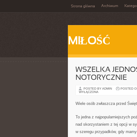
Archiwum
Katego
Strona główna
MIŁOŚĆ
WSZELKA JEDNO
NOTORYCZNIE
POSTED BY ADMIN
POSTED ON 
WYŁĄCZONA
Wiele osób zwłaszcza przed Świę
To jedna z najpopularniejszych p
nad skorzystaniem z tej opcji w s
w szeregu przypadków, gdy mamy 