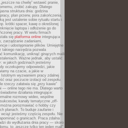
 „jeszcze na chwilę” wstawić pranie,
jomemu, zrobić zakupy. Dlatego
 jasna struktura dnia: godzina
pracy, plan przerw, pora zakończenia.
ą jest ustalenie sobie rytuału startu i
np. krótki spacer, kawę o określonej
mknięcie laptopa i odłożenie go do
ńczonej pracy. W wielu firmach
stała się
platforma online
integrująca
, zarządzanie zadaniami,
ncje i udostępnianie plików. Umiejętne
z takiego narzędzia pozwala
ć komunikację, uniknąć ginących maili
staleniach. Ważne jednak, aby ustalić
: w jakich godzinach jesteśmy
edy oczekujemy odpowiedzi, jakie
iamy na czacie, a jakie w
. Istotnym wyzwaniem pracy zdalnej
ść oraz poczucie izolacji od zespołu.
le rzeczy załatwia się „przy kawie”
i — online tego nie ma. Dlatego warto
wiadome działania integrujące:
formalne rozmowy wideo, wspólne
sukcesów, kanały tematyczne „off-
ie można porozmawiać o hobby czy
h planach. To buduje zaufanie i
 wciąż jesteśmy częścią zespołu. Nie
apominać o granicach. Praca zdalna
adzi do wydłużania dnia pracy — skoro
domu, to „jeszcze tylko ten jeden mail”