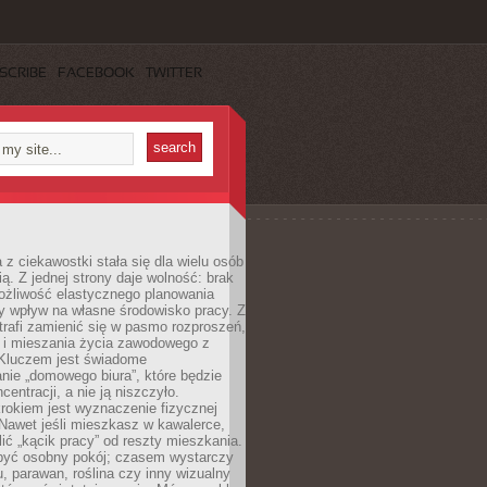
SCRIBE
FACEBOOK
TWITTER
 z ciekawostki stała się dla wielu osób
ą. Z jednej strony daje wolność: brak
ożliwość elastycznego planowania
y wpływ na własne środowisko pracy. Z
trafi zamienić się w pasmo rozproszeń,
a i mieszania życia zawodowego z
Kluczem jest świadome
nie „domowego biura”, które będzie
centracji, a nie ją niszczyło.
rokiem jest wyznaczenie fizycznej
 Nawet jeśli mieszkasz w kawalerce,
lić „kącik pracy” od reszty mieszkania.
 być osobny pokój; czasem wystarczy
u, parawan, roślina czy inny wizualny