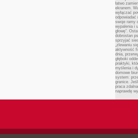
łatwo zamien
ekranem. Wa
wyłączać po
odpowiadać 
swoje ramy d
wypalenia i 
głowę”. Osta
dobrostan p
sprzyjać sie
„zlewaniu si
aktywność fi
dnia, przerw
głęboki odde
praktyki, k
myślenia i d
domowe biuro
system: prze
granice. Jeś
praca zdalna
naprawdę wy