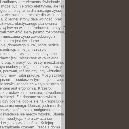
li zadbamy o te elementy świadomie,
 może być nie tylko efektywna, ale też
godna i przyjazna dla naszego życia.
 z ciekawostki stała się dla wielu osób
ą. Z jednej strony daje wolność: brak
ożliwość elastycznego planowania
y wpływ na własne środowisko pracy. Z
trafi zamienić się w pasmo rozproszeń,
a i mieszania życia zawodowego z
Kluczem jest świadome
nie „domowego biura”, które będzie
centracji, a nie ją niszczyło.
rokiem jest wyznaczenie fizycznej
 Nawet jeśli mieszkasz w kawalerce,
lić „kącik pracy” od reszty mieszkania.
 być osobny pokój; czasem wystarczy
u, parawan, roślina czy inny wizualny
który mówi: tutaj pracuję. Mózg szybko
ojarzeń — siadasz w tym miejscu, więc
e łatwiej wchodzisz w tryb skupienia.
entem jest ergonomia. Krzesło,
rka, ustawienie monitora, oświetlenie
drobiazgi. Źle dobrane stanowisko
j czy później odbije się na kręgosłupie,
oziomie energii. Dobrze, jeśli monitor
 na wysokości oczu, nadgarstki mają
 oświetlenie nie męczy wzroku. Dbanie
to inwestycja, która zwraca się
 i większą wydajnością. Kolejną
t zarządzanie czasem. Praca z domu