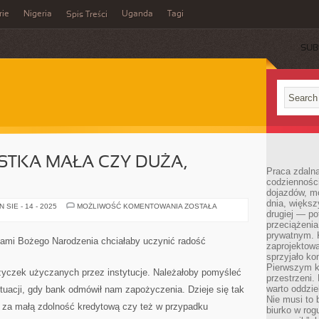
rie
Nigeria
Uganda
Tagi
Spis Treści
SUB
STKA MAŁA CZY DUŻA,
Praca zdalna
codzienności
dojazdów, m
dnia, większ
WSZELKA
SIE - 14 - 2025
MOŻLIWOŚĆ KOMENTOWANIA
ZOSTAŁA
drugiej — po
JEDNOSTKA
MAŁA
przeciążeni
CZY
prywatnym. 
DUŻA,
tami Bożego Narodzenia chciałaby uczynić radość
NOTORYCZNIE
zaprojektowa
sprzyjało kon
Pierwszym k
ożyczek użyczanych przez instytucje. Należałoby pomyśleć
przestrzeni.
warto oddzie
ytuacji, gdy bank odmówił nam zapożyczenia. Dzieje się tak
Nie musi to
za małą zdolność kredytową czy też w przypadku
biurko w rog