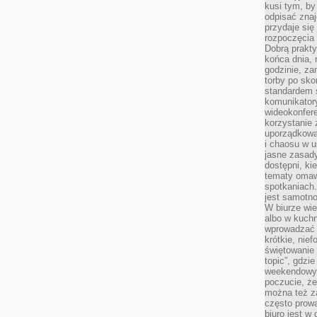
kusi tym, by
odpisać zna
przydaje się
rozpoczęcia 
Dobrą praktyk
końca dnia, 
godzinie, za
torby po sko
standardem 
komunikatory
wideokonfere
korzystanie 
uporządkowa
i chaosu w u
jasne zasady
dostępni, ki
tematy omaw
spotkaniach
jest samotno
W biurze wie
albo w kuchn
wprowadzać ś
krótkie, nie
świętowanie 
topic”, gdz
weekendowyc
poczucie, że
można też z
często prow
biuro jest w 