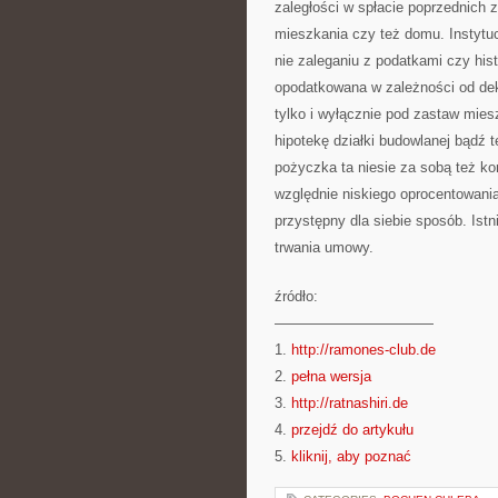
zaległości w spłacie poprzednich
mieszkania czy też domu. Instytu
nie zaleganiu z podatkami czy h
opodatkowana w zależności od dek
tylko i wyłącznie pod zastaw mies
hipotekę działki budowlanej bądź 
pożyczka ta niesie za sobą też ko
względnie niskiego oprocentowani
przystępny dla siebie sposób. Ist
trwania umowy.
źródło:
———————————
1.
http://ramones-club.de
2.
pełna wersja
3.
http://ratnashiri.de
4.
przejdź do artykułu
5.
kliknij, aby poznać