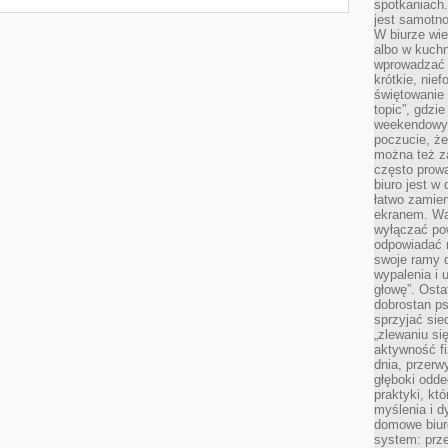
spotkaniach
jest samotno
W biurze wie
albo w kuchn
wprowadzać ś
krótkie, nie
świętowanie 
topic”, gdz
weekendowyc
poczucie, że
można też z
często prow
biuro jest w 
łatwo zamien
ekranem. Wa
wyłączać po
odpowiadać 
swoje ramy d
wypalenia i 
głowę”. Osta
dobrostan p
sprzyjać sie
„zlewaniu si
aktywność fi
dnia, przerw
głęboki odde
praktyki, k
myślenia i d
domowe biuro
system: prze