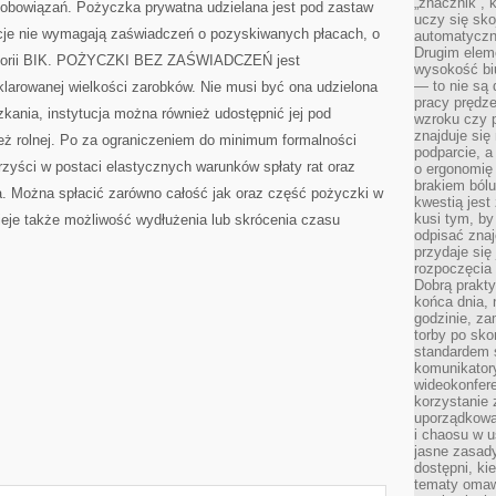
„znacznik”, 
 zobowiązań. Pożyczka prywatna udzielana jest pod zastaw
uczy się sk
cje nie wymagają zaświadczeń o pozyskiwanych płacach, o
automatyczni
Drugim elem
istorii BIK. POŻYCZKI BEZ ZAŚWIADCZEŃ jest
wysokość biu
— to nie są 
larowanej wielkości zarobków. Nie musi być ona udzielona
pracy prędze
zkania, instytucja można również udostępnić jej pod
wzroku czy p
znajduje się
też rolnej. Po za ograniczeniem do minimum formalności
podparcie, a
rzyści w postaci elastycznych warunków spłaty rat oraz
o ergonomię 
brakiem bólu
a. Można spłacić zarówno całość jak oraz część pożyczki w
kwestią jes
kusi tym, by
nieje także możliwość wydłużenia lub skrócenia czasu
odpisać zna
przydaje się
rozpoczęcia 
Dobrą praktyk
końca dnia, 
godzinie, za
torby po sko
standardem 
komunikatory
wideokonfere
korzystanie 
uporządkowa
i chaosu w u
jasne zasady
dostępni, ki
tematy omaw