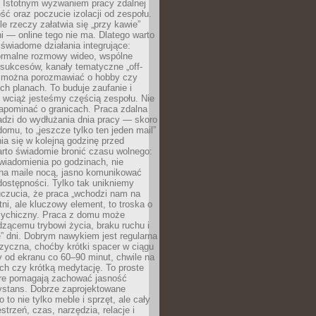
. Istotnym wyzwaniem pracy zdalnej
ść oraz poczucie izolacji od zespołu.
le rzeczy załatwia się „przy kawie”
i — online tego nie ma. Dlatego warto
wiadome działania integrujące:
formalne rozmowy wideo, wspólne
sukcesów, kanały tematyczne „off-
ie można porozmawiać o hobby czy
h planach. To buduje zaufanie i
 wciąż jesteśmy częścią zespołu. Nie
apominać o granicach. Praca zdalna
adzi do wydłużania dnia pracy — skoro
domu, to „jeszcze tylko ten jeden mail”
ia się w kolejną godzinę przed
rto świadomie bronić czasu wolnego:
wiadomienia po godzinach, nie
na maile nocą, jasno komunikować
ostępności. Tylko tak unikniemy
uczucia, że praca „wchodzi nam na
tni, ale kluczowy element, to troska o
sychiczny. Praca z domu może
dzącemu trybowi życia, braku ruchu i
ę” dni. Dobrym nawykiem jest regularna
zyczna, choćby krótki spacer w ciągu
y od ekranu co 60–90 minut, chwile na
ch czy krótką medytację. To proste
tóre pomagają zachować jasność
ystans. Dobrze zaprojektowane
 to nie tylko meble i sprzęt, ale cały
strzeń, czas, narzędzia, relacje i