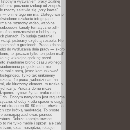
. Istotnym wyzwaniem pracy zdalnej
ść oraz poczucie izolacji od zespołu.
le rzeczy załatwia się „przy kawie”
i — online tego nie ma. Dlatego warto
wiadome działania integrujące:
formalne rozmowy wideo, wspólne
sukcesów, kanały tematyczne „off-
ie można porozmawiać o hobby czy
h planach. To buduje zaufanie i
 wciąż jesteśmy częścią zespołu. Nie
apominać o granicach. Praca zdalna
adzi do wydłużania dnia pracy — skoro
domu, to „jeszcze tylko ten jeden mail”
ia się w kolejną godzinę przed
rto świadomie bronić czasu wolnego:
wiadomienia po godzinach, nie
na maile nocą, jasno komunikować
ostępności. Tylko tak unikniemy
uczucia, że praca „wchodzi nam na
tni, ale kluczowy element, to troska o
sychiczny. Praca z domu może
dzącemu trybowi życia, braku ruchu i
ę” dni. Dobrym nawykiem jest regularna
zyczna, choćby krótki spacer w ciągu
y od ekranu co 60–90 minut, chwile na
ch czy krótką medytację. To proste
tóre pomagają zachować jasność
ystans. Dobrze zaprojektowane
 to nie tylko meble i sprzęt, ale cały
strzeń, czas, narzędzia, relacje i