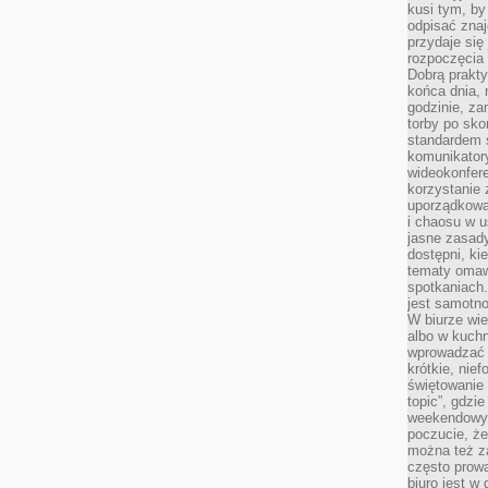
kusi tym, by
odpisać zna
przydaje się
rozpoczęcia 
Dobrą praktyk
końca dnia, 
godzinie, za
torby po sko
standardem 
komunikatory
wideokonfere
korzystanie 
uporządkowa
i chaosu w u
jasne zasady
dostępni, ki
tematy omaw
spotkaniach
jest samotno
W biurze wie
albo w kuchn
wprowadzać ś
krótkie, nie
świętowanie 
topic”, gdz
weekendowyc
poczucie, że
można też z
często prow
biuro jest w 