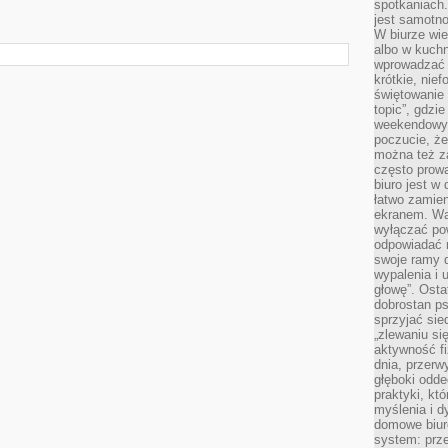
spotkaniach
jest samotno
W biurze wie
albo w kuchn
wprowadzać ś
krótkie, nie
świętowanie 
topic”, gdz
weekendowyc
poczucie, że
można też z
często prow
biuro jest w 
łatwo zamien
ekranem. Wa
wyłączać po
odpowiadać 
swoje ramy d
wypalenia i 
głowę”. Osta
dobrostan p
sprzyjać sie
„zlewaniu si
aktywność fi
dnia, przerw
głęboki odde
praktyki, k
myślenia i d
domowe biuro
system: prze