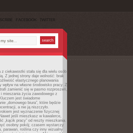
SCRIBE
FACEBOOK
TWITTER
 z ciekawostki stała się dla wielu osób
ą. Z jednej strony daje wolność: brak
ożliwość elastycznego planowania
y wpływ na własne środowisko pracy. Z
trafi zamienić się w pasmo rozproszeń,
a i mieszania życia zawodowego z
Kluczem jest świadome
nie „domowego biura”, które będzie
centracji, a nie ją niszczyło.
rokiem jest wyznaczenie fizycznej
 Nawet jeśli mieszkasz w kawalerce,
lić „kącik pracy” od reszty mieszkania.
 być osobny pokój; czasem wystarczy
u, parawan, roślina czy inny wizualny