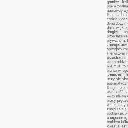
granice. Jeś
praca zdalna
naprawdę wy
Praca zdalna
codzienności
dojazdów, m
dnia, większ
drugiej — po
przeciążeni
prywatnym. 
zaprojektowa
sprzyjało kon
Pierwszym k
przestrzeni.
warto oddzie
Nie musi to
biurko w rog
„znacznik”, 
uczy się sk
automatyczni
Drugim elem
wysokość biu
— to nie są 
pracy prędze
wzroku czy p
znajduje się
podparcie, a
o ergonomię 
brakiem bólu
kwestią jes