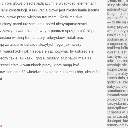
„znacznik”, 
 chroni głowę przed spadającymi z wysokości elementami,
uczy się sk
automatyczni
ami konstrukcji. Asekuracja głowy jest niesłychanie istotna
Drugim elem
roni głowę przed wieloma traumami. Kask ma dwa
wysokość biu
— to nie są 
a głowy przed urazami oraz przed niesympatycznymi
pracy prędze
 zawiłych warunkach – w tym pomoże sprzęt p.poż śląsk.
wzroku czy p
znajduje się
staci wielkiej temperatury, odprysków metali oraz
podparcie, a
o ergonomię 
 za zadanie ustalić należytych reguł jak należy
brakiem bólu
 warunkach i jak trzeba się zachowywać by ustrzec się
kwestią jes
kusi tym, by
eczy takie jak kaski, gogle, okulary, słuchawki mają za
odpisać zna
zęści ciała w warunkach pracy, które mogą być
przydaje się
rozpoczęcia 
owinien przejść właściwe szkolenie z zakresu bhp, aby móc
Dobrą praktyk
końca dnia, 
i.
godzinie, za
torby po sko
standardem 
komunikatory
wideokonfere
korzystanie 
uporządkowa
i chaosu w u
jasne zasady
dostępni, ki
tematy omaw
pl