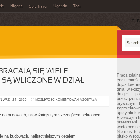
rie
Nigeria
Uganda
Tagi
Spis Treści
SUB
BRACAJĄ SIĘ WIELE
Praca zdalna
E SĄ WLICZONE W DZIAŁ
codzienności
dojazdów, m
dnia, większ
drugiej — po
przeciążeni
WOKÓŁ
 WRZ - 24 - 2025
MOŻLIWOŚĆ KOMENTOWANIA
ZOSTAŁA
ŻYCIA,
prywatnym. 
OBRACAJĄ
zaprojektowa
SIĘ
sprzyjało kon
WIELE
ię na budowach, najważniejszym szczegółem ochronnym
URZĄDZEŃ,
Pierwszym k
JAKIE
przestrzeni.
SĄ
warto oddzie
WLICZONE
W
Nie musi to
DZIAŁ
ię na budowach, najistotniejszym detalem
biurko w rog
ELEKTRONIKI