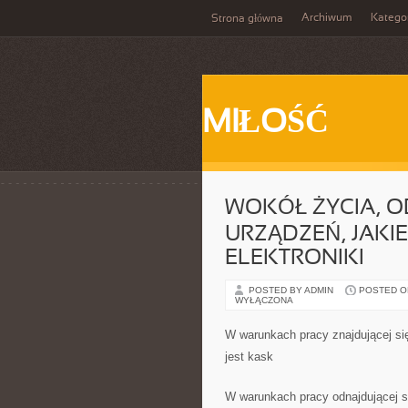
Archiwum
Katego
Strona główna
MIŁOŚĆ
WOKÓŁ ŻYCIA, O
URZĄDZEŃ, JAKI
ELEKTRONIKI
POSTED BY ADMIN
POSTED ON
WYŁĄCZONA
W warunkach pracy znajdującej s
jest kask
W warunkach pracy odnajdującej s