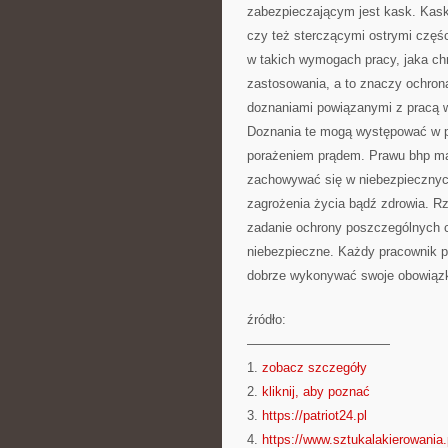
zabezpieczającym jest kask. Kask
czy też sterczącymi ostrymi części
w takich wymogach pracy, jaka ch
zastosowania, a to znaczy ochron
doznaniami powiązanymi z pracą w
Doznania te mogą występować w po
porażeniem prądem. Prawu bhp mają
zachowywać się w niebezpiecznych
zagrożenia życia bądź zdrowia. Rz
zadanie ochrony poszczególnych c
niebezpieczne. Każdy pracownik p
dobrze wykonywać swoje obowiązk
źródło:
———————————
1.
zobacz szczegóły
2.
kliknij, aby poznać
3.
https://patriot24.pl
4.
https://www.sztukalakierowania.