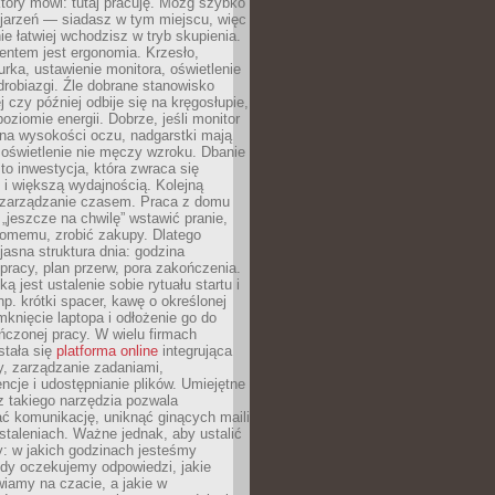
który mówi: tutaj pracuję. Mózg szybko
ojarzeń — siadasz w tym miejscu, więc
e łatwiej wchodzisz w tryb skupienia.
entem jest ergonomia. Krzesło,
rka, ustawienie monitora, oświetlenie
drobiazgi. Źle dobrane stanowisko
j czy później odbije się na kręgosłupie,
oziomie energii. Dobrze, jeśli monitor
 na wysokości oczu, nadgarstki mają
 oświetlenie nie męczy wzroku. Dbanie
to inwestycja, która zwraca się
 i większą wydajnością. Kolejną
t zarządzanie czasem. Praca z domu
 „jeszcze na chwilę” wstawić pranie,
jomemu, zrobić zakupy. Dlatego
 jasna struktura dnia: godzina
pracy, plan przerw, pora zakończenia.
ą jest ustalenie sobie rytuału startu i
np. krótki spacer, kawę o określonej
mknięcie laptopa i odłożenie go do
ńczonej pracy. W wielu firmach
stała się
platforma online
integrująca
, zarządzanie zadaniami,
ncje i udostępnianie plików. Umiejętne
z takiego narzędzia pozwala
ć komunikację, uniknąć ginących maili
staleniach. Ważne jednak, aby ustalić
: w jakich godzinach jesteśmy
edy oczekujemy odpowiedzi, jakie
iamy na czacie, a jakie w