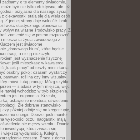
li zadbamy o te elementy świadomie,
 może być nie tylko efektywna, ale też
godna i przyjazna dla naszego życia.
 z ciekawostki stała się dla wielu osób
ą. Z jednej strony daje wolność: brak
ożliwość elastycznego planowania
y wpływ na własne środowisko pracy. Z
trafi zamienić się w pasmo rozproszeń,
a i mieszania życia zawodowego z
Kluczem jest świadome
nie „domowego biura”, które będzie
centracji, a nie ją niszczyło.
rokiem jest wyznaczenie fizycznej
 Nawet jeśli mieszkasz w kawalerce,
lić „kącik pracy” od reszty mieszkania.
 być osobny pokój; czasem wystarczy
u, parawan, roślina czy inny wizualny
który mówi: tutaj pracuję. Mózg szybko
ojarzeń — siadasz w tym miejscu, więc
e łatwiej wchodzisz w tryb skupienia.
entem jest ergonomia. Krzesło,
rka, ustawienie monitora, oświetlenie
drobiazgi. Źle dobrane stanowisko
j czy później odbije się na kręgosłupie,
oziomie energii. Dobrze, jeśli monitor
 na wysokości oczu, nadgarstki mają
 oświetlenie nie męczy wzroku. Dbanie
to inwestycja, która zwraca się
 i większą wydajnością. Kolejną
t zarządzanie czasem. Praca z domu