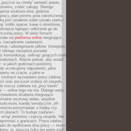
 „jeszcze na chwilę” wstawić pranie,
jomemu, zrobić zakupy. Dlatego
 jasna struktura dnia: godzina
pracy, plan przerw, pora zakończenia.
ą jest ustalenie sobie rytuału startu i
np. krótki spacer, kawę o określonej
mknięcie laptopa i odłożenie go do
ńczonej pracy. W wielu firmach
stała się
platforma online
integrująca
, zarządzanie zadaniami,
ncje i udostępnianie plików. Umiejętne
z takiego narzędzia pozwala
ć komunikację, uniknąć ginących maili
staleniach. Ważne jednak, aby ustalić
: w jakich godzinach jesteśmy
edy oczekujemy odpowiedzi, jakie
iamy na czacie, a jakie w
. Istotnym wyzwaniem pracy zdalnej
ść oraz poczucie izolacji od zespołu.
le rzeczy załatwia się „przy kawie”
i — online tego nie ma. Dlatego warto
wiadome działania integrujące:
formalne rozmowy wideo, wspólne
sukcesów, kanały tematyczne „off-
ie można porozmawiać o hobby czy
h planach. To buduje zaufanie i
 wciąż jesteśmy częścią zespołu. Nie
apominać o granicach. Praca zdalna
adzi do wydłużania dnia pracy — skoro
domu, to „jeszcze tylko ten jeden mail”