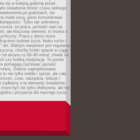
ia się w kolejną godzinę przed
rto świadomie bronić czasu wolnego:
wiadomienia po godzinach, nie
na maile nocą, jasno komunikować
ostępności. Tylko tak unikniemy
uczucia, że praca „wchodzi nam na
tni, ale kluczowy element, to troska o
sychiczny. Praca z domu może
dzącemu trybowi życia, braku ruchu i
ę” dni. Dobrym nawykiem jest regularna
zyczna, choćby krótki spacer w ciągu
y od ekranu co 60–90 minut, chwile na
ch czy krótką medytację. To proste
tóre pomagają zachować jasność
ystans. Dobrze zaprojektowane
 to nie tylko meble i sprzęt, ale cały
strzeń, czas, narzędzia, relacje i
li zadbamy o te elementy świadomie,
 może być nie tylko efektywna, ale też
godna i przyjazna dla naszego życia.