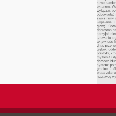
łatwo zamien
ekranem. Wa
wyłączać po
odpowiadać 
swoje ramy d
wypalenia i 
głowę”. Osta
dobrostan p
sprzyjać sie
„zlewaniu si
aktywność fi
dnia, przerw
głęboki odde
praktyki, k
myślenia i d
domowe biuro
system: prze
granice. Jeś
praca zdalna
naprawdę wy