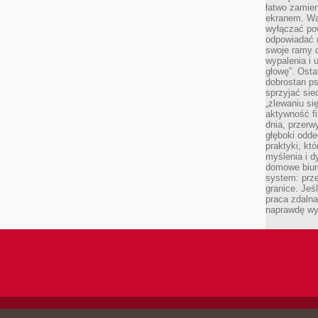
łatwo zamien
ekranem. Wa
wyłączać po
odpowiadać 
swoje ramy d
wypalenia i 
głowę”. Osta
dobrostan p
sprzyjać sie
„zlewaniu si
aktywność fi
dnia, przerw
głęboki odde
praktyki, k
myślenia i d
domowe biuro
system: prze
granice. Jeś
praca zdalna
naprawdę wy