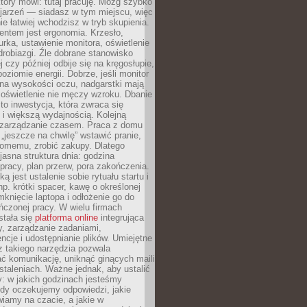
który mówi: tutaj pracuję. Mózg szybko
ojarzeń — siadasz w tym miejscu, więc
e łatwiej wchodzisz w tryb skupienia.
entem jest ergonomia. Krzesło,
rka, ustawienie monitora, oświetlenie
drobiazgi. Źle dobrane stanowisko
j czy później odbije się na kręgosłupie,
oziomie energii. Dobrze, jeśli monitor
 na wysokości oczu, nadgarstki mają
 oświetlenie nie męczy wzroku. Dbanie
to inwestycja, która zwraca się
 i większą wydajnością. Kolejną
t zarządzanie czasem. Praca z domu
 „jeszcze na chwilę” wstawić pranie,
jomemu, zrobić zakupy. Dlatego
 jasna struktura dnia: godzina
pracy, plan przerw, pora zakończenia.
ą jest ustalenie sobie rytuału startu i
np. krótki spacer, kawę o określonej
mknięcie laptopa i odłożenie go do
ńczonej pracy. W wielu firmach
stała się
platforma online
integrująca
, zarządzanie zadaniami,
ncje i udostępnianie plików. Umiejętne
z takiego narzędzia pozwala
ć komunikację, uniknąć ginących maili
staleniach. Ważne jednak, aby ustalić
: w jakich godzinach jesteśmy
edy oczekujemy odpowiedzi, jakie
iamy na czacie, a jakie w