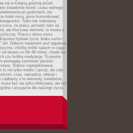
ia się w kolejną godzinę przed
rto świadomie bronić czasu wolnego:
wiadomienia po godzinach, nie
na maile nocą, jasno komunikować
ostępności. Tylko tak unikniemy
uczucia, że praca „wchodzi nam na
tni, ale kluczowy element, to troska o
sychiczny. Praca z domu może
dzącemu trybowi życia, braku ruchu i
ę” dni. Dobrym nawykiem jest regularna
zyczna, choćby krótki spacer w ciągu
y od ekranu co 60–90 minut, chwile na
ch czy krótką medytację. To proste
tóre pomagają zachować jasność
ystans. Dobrze zaprojektowane
 to nie tylko meble i sprzęt, ale cały
strzeń, czas, narzędzia, relacje i
li zadbamy o te elementy świadomie,
 może być nie tylko efektywna, ale też
godna i przyjazna dla naszego życia.