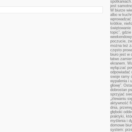
spotkaniach
jest samotno
W biurze wie
albo w kuchn
wprowadzać ś
krótkie, nie
świętowanie 
topic”, gdz
weekendowyc
poczucie, że
można też z
często prow
biuro jest w 
łatwo zamien
ekranem. Wa
wyłączać po
odpowiadać 
swoje ramy d
wypalenia i 
głowę”. Osta
dobrostan p
sprzyjać sie
„zlewaniu si
aktywność fi
dnia, przerw
głęboki odde
praktyki, k
myślenia i d
domowe biuro
system: prze