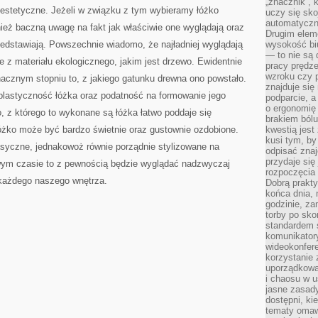
„znacznik”, 
PIERWSZEJ
i estetyczne. Jeżeli w związku z tym wybieramy łóżko
KOLEJNOŚCI
uczy się sk
POWINNIŚMY
automatyczni
ież baczną uwagę na fakt jak właściwie one wyglądają oraz
Drugim elem
edstawiają. Powszechnie wiadomo, że najładniej wyglądają
wysokość biu
— to nie są 
ne z materiału ekologicznego, jakim jest drzewo. Ewidentnie
pracy prędze
wzroku czy p
acznym stopniu to, z jakiego gatunku drewna ono powstało.
znajduje się
plastyczność łóżka oraz podatność na formowanie jego
podparcie, a
o ergonomię 
, z którego to wykonane są łóżka łatwo poddaje się
brakiem bólu
żko może być bardzo świetnie oraz gustownie ozdobione.
kwestią jes
kusi tym, by
asyczne, jednakowoż równie porządnie stylizowane na
odpisać zna
przydaje się
ym czasie to z pewnością będzie wyglądać nadzwyczaj
rozpoczęcia 
 każdego naszego wnętrza.
Dobrą praktyk
końca dnia, 
godzinie, za
torby po sko
standardem 
komunikatory
wideokonfere
korzystanie 
uporządkowa
i chaosu w u
jasne zasady
dostępni, ki
tematy omaw