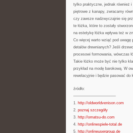
tylko praktyczne, jednak również 
piętrowe z kanapy, zwracamy równ
czy zawsze nadzwyczajnie się prz
te łóżka, które to zostały stworzo
na estetykę łóżka wpływa też w zn
Co więcej warto wziąć pod uwagę 
detalów drewnianych? Jeśli drzewo
procesowi formowania, wówczas łó
Takie łóżko może być nie tylko kl
przykład na modę barokową. W ow
rewelacyjnie i będzie pasować do
źródło:
———————————
1.
http://oldworldvenison.com
2.
poznaj szczegóły
3.
http://omatsu-do.com
4.
http://onlinespiele-total.de
5.
http://onlineusergroup.de