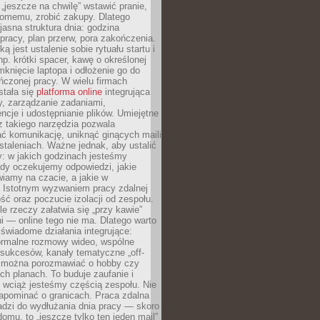
 „jeszcze na chwilę” wstawić pranie,
jomemu, zrobić zakupy. Dlatego
 jasna struktura dnia: godzina
pracy, plan przerw, pora zakończenia.
ą jest ustalenie sobie rytuału startu i
np. krótki spacer, kawę o określonej
mknięcie laptopa i odłożenie go do
ńczonej pracy. W wielu firmach
stała się
platforma online
integrująca
, zarządzanie zadaniami,
ncje i udostępnianie plików. Umiejętne
z takiego narzędzia pozwala
ć komunikację, uniknąć ginących maili
staleniach. Ważne jednak, aby ustalić
: w jakich godzinach jesteśmy
edy oczekujemy odpowiedzi, jakie
iamy na czacie, a jakie w
. Istotnym wyzwaniem pracy zdalnej
ść oraz poczucie izolacji od zespołu.
le rzeczy załatwia się „przy kawie”
i — online tego nie ma. Dlatego warto
wiadome działania integrujące:
formalne rozmowy wideo, wspólne
sukcesów, kanały tematyczne „off-
ie można porozmawiać o hobby czy
h planach. To buduje zaufanie i
 wciąż jesteśmy częścią zespołu. Nie
apominać o granicach. Praca zdalna
adzi do wydłużania dnia pracy — skoro
domu, to „jeszcze tylko ten jeden mail”