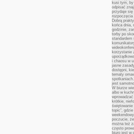
kusi tym, by
odpisać zna
przydaje się
rozpoczęcia 
Dobrą praktyk
końca dnia, 
godzinie, za
torby po sko
standardem 
komunikatory
wideokonfere
korzystanie 
uporządkowa
i chaosu w u
jasne zasady
dostępni, ki
tematy omaw
spotkaniach
jest samotno
W biurze wie
albo w kuchn
wprowadzać ś
krótkie, nie
świętowanie 
topic”, gdz
weekendowyc
poczucie, że
można też z
często prow
biuro jest w 