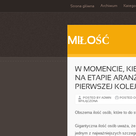
Archiwum
Katego
Strona główna
MIŁOŚĆ
W MOMENCIE, KI
NA ETAPIE ARAN
PIERWSZEJ KOLE
POSTED BY ADMIN
POSTED ON 
WYŁĄCZONA
Obszerna ilość osób, które to do 
Gigantyczna ilość osób uważa, że 
jednym z najważniejszych szczeg