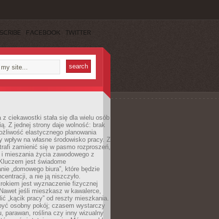
SCRIBE
FACEBOOK
TWITTER
 z ciekawostki stała się dla wielu osób
ą. Z jednej strony daje wolność: brak
ożliwość elastycznego planowania
y wpływ na własne środowisko pracy. Z
trafi zamienić się w pasmo rozproszeń,
a i mieszania życia zawodowego z
Kluczem jest świadome
nie „domowego biura”, które będzie
centracji, a nie ją niszczyło.
rokiem jest wyznaczenie fizycznej
 Nawet jeśli mieszkasz w kawalerce,
lić „kącik pracy” od reszty mieszkania.
 być osobny pokój; czasem wystarczy
u, parawan, roślina czy inny wizualny