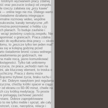
. Istotnym wyzwaniem pracy zdalnej
ść oraz poczucie izolacji od zespołu.
le rzeczy załatwia się „przy kawie”
i — online tego nie ma. Dlatego warto
wiadome działania integrujące:
formalne rozmowy wideo, wspólne
sukcesów, kanały tematyczne „off-
ie można porozmawiać o hobby czy
h planach. To buduje zaufanie i
 wciąż jesteśmy częścią zespołu. Nie
apominać o granicach. Praca zdalna
adzi do wydłużania dnia pracy — skoro
domu, to „jeszcze tylko ten jeden mail”
ia się w kolejną godzinę przed
rto świadomie bronić czasu wolnego:
wiadomienia po godzinach, nie
na maile nocą, jasno komunikować
ostępności. Tylko tak unikniemy
uczucia, że praca „wchodzi nam na
tni, ale kluczowy element, to troska o
sychiczny. Praca z domu może
dzącemu trybowi życia, braku ruchu i
ę” dni. Dobrym nawykiem jest regularna
zyczna, choćby krótki spacer w ciągu
y od ekranu co 60–90 minut, chwile na
ch czy krótką medytację. To proste
tóre pomagają zachować jasność
ystans. Dobrze zaprojektowane
 to nie tylko meble i sprzęt, ale cały
strzeń, czas, narzędzia, relacje i