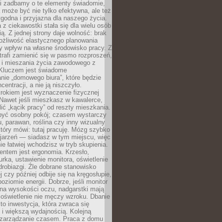
li zadbamy o te elementy świadomie,
 może być nie tylko efektywna, ale też
godna i przyjazna dla naszego życia.
 z ciekawostki stała się dla wielu osób
ą. Z jednej strony daje wolność: brak
ożliwość elastycznego planowania
y wpływ na własne środowisko pracy. Z
trafi zamienić się w pasmo rozproszeń,
a i mieszania życia zawodowego z
Kluczem jest świadome
nie „domowego biura”, które będzie
centracji, a nie ją niszczyło.
rokiem jest wyznaczenie fizycznej
 Nawet jeśli mieszkasz w kawalerce,
lić „kącik pracy” od reszty mieszkania.
 być osobny pokój; czasem wystarczy
u, parawan, roślina czy inny wizualny
który mówi: tutaj pracuję. Mózg szybko
ojarzeń — siadasz w tym miejscu, więc
e łatwiej wchodzisz w tryb skupienia.
entem jest ergonomia. Krzesło,
rka, ustawienie monitora, oświetlenie
drobiazgi. Źle dobrane stanowisko
j czy później odbije się na kręgosłupie,
oziomie energii. Dobrze, jeśli monitor
 na wysokości oczu, nadgarstki mają
 oświetlenie nie męczy wzroku. Dbanie
to inwestycja, która zwraca się
 i większą wydajnością. Kolejną
t zarządzanie czasem. Praca z domu