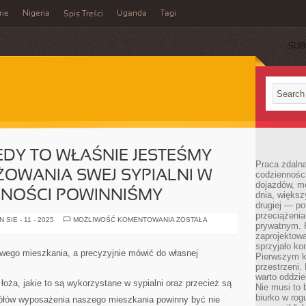
rie
Nigeria
Uganda
Tagi
Spis Treści
SUB
EDY TO WŁAŚNIE JESTEŚMY
Praca zdalna
ŻOWANIA SWEJ SYPIALNI W
codzienności
dojazdów, m
JNOŚCI POWINNIŚMY
dnia, większ
drugiej — po
przeciążeni
W
SIE - 11 - 2025
MOŻLIWOŚĆ KOMENTOWANIA
ZOSTAŁA
prywatnym. 
MOMENCIE,
KIEDY
zaprojektowa
TO
sprzyjało kon
WŁAŚNIE
swego mieszkania, a precyzyjnie mówić do własnej
Pierwszym k
JESTEŚMY
NA
przestrzeni.
ETAPIE
warto oddzie
ARANŻOWANIA
łoża, jakie to są wykorzystane w sypialni oraz przecież są
Nie musi to
SWEJ
SYPIALNI
biurko w rog
ółów wyposażenia naszego mieszkania powinny być nie
W