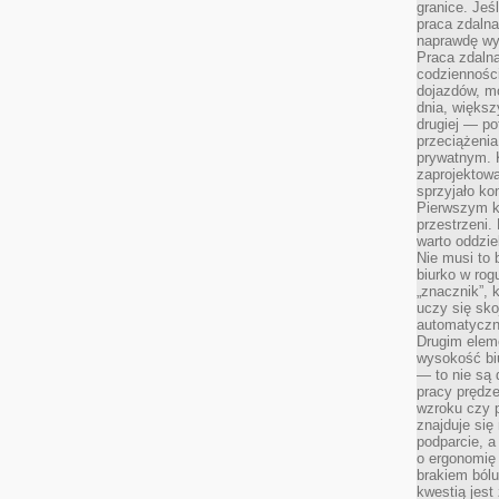
granice. Jeś
praca zdalna
naprawdę wy
Praca zdalna
codzienności
dojazdów, m
dnia, większ
drugiej — po
przeciążeni
prywatnym. 
zaprojektowa
sprzyjało kon
Pierwszym k
przestrzeni.
warto oddzie
Nie musi to
biurko w rog
„znacznik”, 
uczy się sk
automatyczni
Drugim elem
wysokość biu
— to nie są 
pracy prędze
wzroku czy p
znajduje się
podparcie, a
o ergonomię 
brakiem bólu
kwestią jes