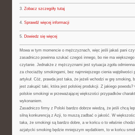
3.
Zobacz szczegóły tutaj
4.
Sprawdź więcej informacji
5.
Dowiedz się więcej
Mowa w tym momencie o mężczyznach, więc jeśli jakaś pani czyta
zasadniczo powinna szukać czegoś innego, bo nie ma większeg
czytanie. Jednakże z mężczyznami jest sytuacja zgoła odmienna. 
za chociażby smokingami, bez najmniejszego cienia wątpliwości 
artykuł. Cóż, prawda jest taka, że jeżeli wchodzi w grę smoking
jest zakupić taki, która jest polskiej produkcji. Z jakiego powodu?
polskie smokingi w przeważającej większości przypadków charak
wykonaniem.
Zasadniczo firmy z Polski bardzo dobrze wiedzą, że jeśli chcą lep
silną konkurencją z Azji, to muszą zadbać o jakość. W większośc
taka, że smokingi są bardzo dobre, a w końcu o to właśnie chodz
azjatycki smoking będzie mniejszym wydatkiem, to w końcu smok