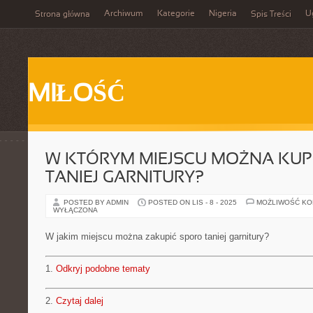
Archiwum
Kategorie
Nigeria
U
Strona główna
Spis Treści
MIŁOŚĆ
W KTÓRYM MIEJSCU MOŻNA KUP
TANIEJ GARNITURY?
POSTED BY ADMIN
POSTED ON LIS - 8 - 2025
MOŻLIWOŚĆ K
WYŁĄCZONA
W jakim miejscu można zakupić sporo taniej garnitury?
1.
Odkryj podobne tematy
2.
Czytaj dalej