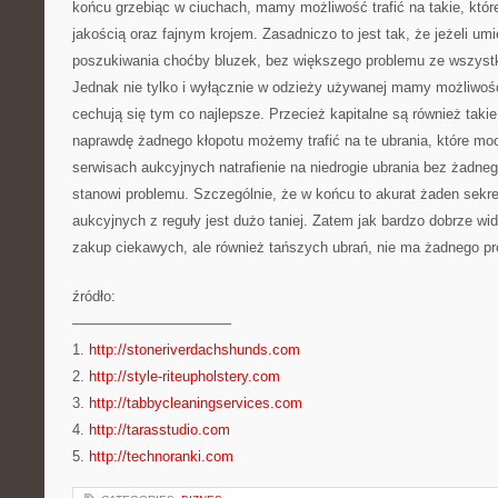
końcu grzebiąc w ciuchach, mamy możliwość trafić na takie, któr
jakością oraz fajnym krojem. Zasadniczo to jest tak, że jeżeli um
poszukiwania choćby bluzek, bez większego problemu ze wszystk
Jednak nie tylko i wyłącznie w odzieży używanej mamy możliwość 
cechują się tym co najlepsze. Przecież kapitalne są również taki
naprawdę żadnego kłopotu możemy trafić na te ubrania, które m
serwisach aukcyjnych natrafienie na niedrogie ubrania bez żadneg
stanowi problemu. Szczególnie, że w końcu to akurat żaden sekre
aukcyjnych z reguły jest dużo taniej. Zatem jak bardzo dobrze wid
zakup ciekawych, ale również tańszych ubrań, nie ma żadnego p
źródło:
———————————
1.
http://stoneriverdachshunds.com
2.
http://style-riteupholstery.com
3.
http://tabbycleaningservices.com
4.
http://tarasstudio.com
5.
http://technoranki.com