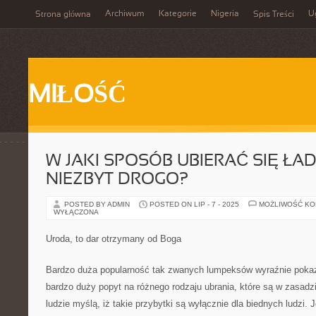
Archiwum
Kategorie
Nigeria
U
Strona główna
Spis Treści
MIŁOŚĆ
W JAKI SPOSÓB UBIERAĆ SIĘ ŁAD
NIEZBYT DROGO?
POSTED BY ADMIN
POSTED ON LIP - 7 - 2025
MOŻLIWOŚĆ K
WYŁĄCZONA
Uroda, to dar otrzymany od Boga
Bardzo duża popularność tak zwanych lumpeksów wyraźnie pokazu
bardzo duży popyt na różnego rodzaju ubrania, które są w zasadz
ludzie myślą, iż takie przybytki są wyłącznie dla biednych ludzi. 