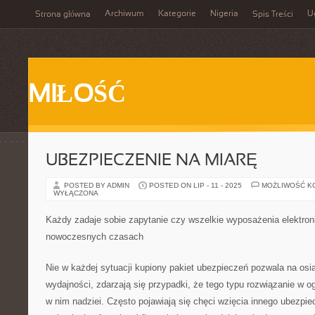
Archiwum
Kategorie
Nigeria
U
Strona główna
Spis Treści
MIŁOŚĆ
UBEZPIECZENIE NA MIARĘ
POSTED BY ADMIN
POSTED ON LIP - 11 - 2025
MOŻLIWOŚĆ K
WYŁĄCZONA
Każdy zadaje sobie zapytanie czy wszelkie wyposażenia elektron
nowoczesnych czasach
Nie w każdej sytuacji kupiony pakiet ubezpieczeń pozwala na osią
wydajności, zdarzają się przypadki, że tego typu rozwiązanie w o
w nim nadziei. Często pojawiają się chęci wzięcia innego ubezpie