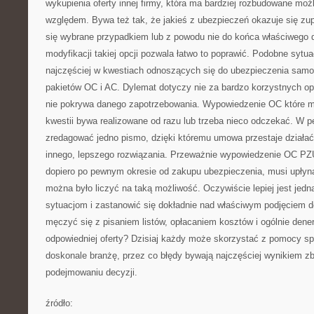
wykupienia oferty innej firmy, która ma bardziej rozbudowane mo
względem. Bywa też tak, że jakieś z ubezpieczeń okazuje się zup
się wybrane przypadkiem lub z powodu nie do końca właściwego 
modyfikacji takiej opcji pozwala łatwo to poprawić. Podobne sytu
najczęściej w kwestiach odnoszących się do ubezpieczenia samo
pakietów OC i AC. Dylemat dotyczy nie za bardzo korzystnych opła
nie pokrywa danego zapotrzebowania. Wypowiedzenie OC które m
kwestii bywa realizowane od razu lub trzeba nieco odczekać. W
zredagować jedno pismo, dzięki któremu umowa przestaje dział
innego, lepszego rozwiązania. Przeważnie wypowiedzenie OC PZU
dopiero po pewnym okresie od zakupu ubezpieczenia, musi upłyn
można było liczyć na taką możliwość. Oczywiście lepiej jest jedn
sytuacjom i zastanowić się dokładnie nad właściwym podjęciem de
męczyć się z pisaniem listów, opłacaniem kosztów i ogólnie den
odpowiedniej oferty? Dzisiaj każdy może skorzystać z pomocy sp
doskonale branżę, przez co błędy bywają najczęściej wynikiem z
podejmowaniu decyzji.
źródło: