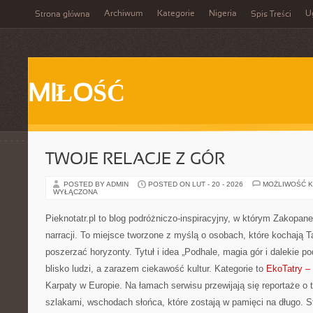
Archiwum
Kategorie
Nigeria
U
Strona główna
Spis Treści
MIŁOŚĆ
TWOJE RELACJE Z GÓR
POSTED BY ADMIN
POSTED ON LUT - 20 - 2026
MOŻLIWOŚĆ 
WYŁĄCZONA
Pieknotatr.pl to blog podróżniczo-inspiracyjny, w którym Zakopan
narracji. To miejsce tworzone z myślą o osobach, które kochają T
poszerzać horyzonty. Tytuł i idea „Podhale, magia gór i dalekie po
blisko ludzi, a zarazem ciekawość kultur. Kategorie to
EkoTatry –
Karpaty w Europie. Na łamach serwisu przewijają się reportaże o
szlakami, wschodach słońca, które zostają w pamięci na długo. S