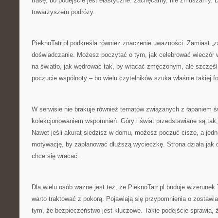
trasę, bo podejście jest elastyczne: zachęcamy, nie zmuszamy. D
towarzyszem podróży.
PieknoTatr.pl podkreśla również znaczenie uważności. Zamiast „zal
doświadczanie. Możesz poczytać o tym, jak celebrować wieczór 
na światło, jak wędrować tak, by wracać zmęczonym, ale szczęśl
poczucie wspólnoty – bo wielu czytelników szuka właśnie takiej 
W serwisie nie brakuje również tematów związanych z łapaniem św
kolekcjonowaniem wspomnień. Góry i świat przedstawiane są tak
Nawet jeśli akurat siedzisz w domu, możesz poczuć ciszę, a jed
motywację, by zaplanować dłuższą wycieczkę. Strona działa jak o
chce się wracać.
Dla wielu osób ważne jest też, że PieknoTatr.pl buduje wizerunek 
warto traktować z pokorą. Pojawiają się przypomnienia o zostawia
tym, że bezpieczeństwo jest kluczowe. Takie podejście sprawia, że