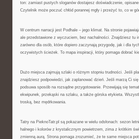
ton: zamiast pustych sloganów dostajesz doświadczenie, opisane
Czytelnik może poczuć chłód porannej mgły i przeżyć to, co w g
W centrum narracji jest Podhale – jego klimat. Na stronie pojawia
ale przedstawione z wyczuciem, bez nachalności. Znajdziesz tu i
zarówno dla osób, które dopiero zaczynają przygodę, jak i dla tyc
oczywistych ścieżek. To mapa inspiracji, który pomaga dobrać ki
Dużo miejsca zajmują szlaki o różnym stopniu trudności. Jeśli pla
znajdziesz podpowiedzi, jak zaplanować dzień. Jeśli marzą Ci się
podsuwa sposób na rozsądne przygotowanie. Przewijają się tematy
ekwipunek, przekąski na szlaku, a także górska etykieta. Wszys
troską, bez mędrkowania.
Tatry na PieknoTatr.pl są pokazane w wielu odsłonach: sezon letn
halnego i kolorów z krystalicznym powietrzem, zima z krótkim św
zmienną aurą. Strona pomaga zrozumieć, że te same miejsca potra