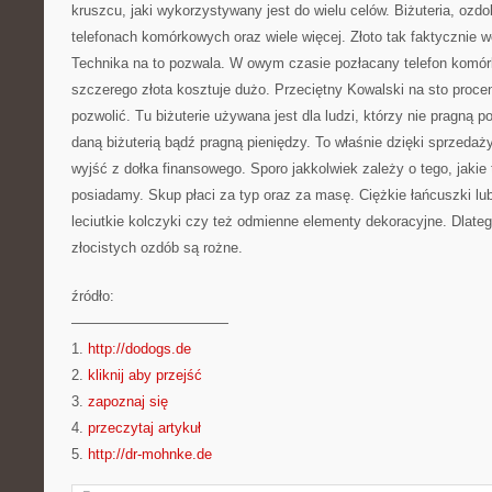
kruszcu, jaki wykorzystywany jest do wielu celów. Biżuteria, ozdo
telefonach komórkowych oraz wiele więcej. Złoto tak faktycznie 
Technika na to pozwala. W owym czasie pozłacany telefon komó
szczerego złota kosztuje dużo. Przeciętny Kowalski na sto proce
pozwolić. Tu biżuterie używana jest dla ludzi, którzy nie pragną 
daną biżuterią bądź pragną pieniędzy. To właśnie dzięki sprzed
wyjść z dołka finansowego. Sporo jakkolwiek zależy o tego, jakie t
posiadamy. Skup płaci za typ oraz za masę. Ciężkie łańcuszki lub
leciutkie kolczyki czy też odmienne elementy dekoracyjne. Dlat
złocistych ozdób są rożne.
źródło:
———————————
1.
http://dodogs.de
2.
kliknij aby przejść
3.
zapoznaj się
4.
przeczytaj artykuł
5.
http://dr-mohnke.de