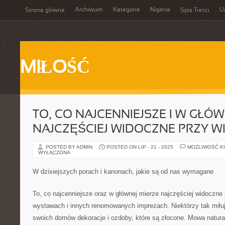
Archiwum
Kategorie
Nigeria
U
Strona główna
Spis Treści
MIŁOŚĆ
TO, CO NAJCENNIEJSZE I W GŁÓW
NAJCZĘŚCIEJ WIDOCZNE PRZY W
POSTED BY ADMIN
POSTED ON LIP - 21 - 2025
MOŻLIWOŚĆ 
WYŁĄCZONA
W dzisiejszych porach i kanonach, jakie są od nas wymagane
To, co najcenniejsze oraz w głównej mierze najczęściej widoczne 
wystawach i innych renomowanych imprezach. Niektórzy tak miłuj
swoich domów dekoracje i ozdoby, które są złocone. Mowa natura