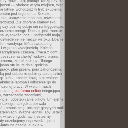
który mówi: tutaj pracuję. Mózg szybko
ojarzeń — siadasz w tym miejscu, więc
e łatwiej wchodzisz w tryb skupienia.
entem jest ergonomia. Krzesło,
rka, ustawienie monitora, oświetlenie
drobiazgi. Źle dobrane stanowisko
j czy później odbije się na kręgosłupie,
oziomie energii. Dobrze, jeśli monitor
 na wysokości oczu, nadgarstki mają
 oświetlenie nie męczy wzroku. Dbanie
to inwestycja, która zwraca się
 i większą wydajnością. Kolejną
t zarządzanie czasem. Praca z domu
 „jeszcze na chwilę” wstawić pranie,
jomemu, zrobić zakupy. Dlatego
 jasna struktura dnia: godzina
pracy, plan przerw, pora zakończenia.
ą jest ustalenie sobie rytuału startu i
np. krótki spacer, kawę o określonej
mknięcie laptopa i odłożenie go do
ńczonej pracy. W wielu firmach
stała się
platforma online
integrująca
, zarządzanie zadaniami,
ncje i udostępnianie plików. Umiejętne
z takiego narzędzia pozwala
ć komunikację, uniknąć ginących maili
staleniach. Ważne jednak, aby ustalić
: w jakich godzinach jesteśmy
edy oczekujemy odpowiedzi, jakie
iamy na czacie, a jakie w