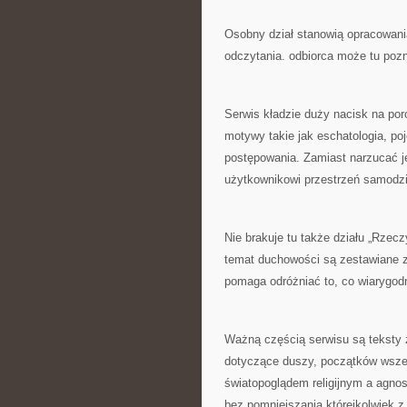
Osobny dział stanowią opracowani
odczytania. odbiorca może tu pozn
Serwis kładzie duży nacisk na poró
motywy takie jak eschatologia, po
postępowania. Zamiast narzucać je
użytkownikowi przestrzeń samodzie
Nie brakuje tu także działu „Rzec
temat duchowości są zestawiane z 
pomaga odróżniać to, co wiarygodn
Ważną częścią serwisu są teksty z 
dotyczące duszy, początków wszec
światopoglądem religijnym a agno
bez pomniejszania którejkolwiek z