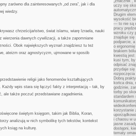
„znacznik”, 
pny zarówno dla zainteresowanych „od zera”, jak i dla
uczy się sk
automatyczni
ej wiedzy.
Drugim elem
wysokość biu
— to nie są 
pracy prędze
krywasz chrześcijaństwo, świat islamu, wiarę Izraela, nauki
wzroku czy p
znajduje się
z wierzenia dawnych cywilizacji, a także zapomniane
podparcie, a
zności. Obok największych wyznań znajdziesz tu też
o ergonomię 
brakiem bólu
we, ateizm oraz agnostycyzm, ujmowane w sposób
kwestią jes
kusi tym, by
odpisać zna
przydaje się
rozpoczęcia 
Dobrą praktyk
 przedstawienie religii jako fenomenów kształtujących
końca dnia, 
k. Każdy wpis stara się łączyć fakty z interpretacją – tak, by
godzinie, za
torby po sko
ać, ale także poczuć przedstawiane zagadnienia.
standardem 
komunikatory
wideokonfere
korzystanie 
poświęcone świętym księgom, takim jak Biblia, Koran,
uporządkowa
i chaosu w u
rzy analizują w nich symbolikę tych tekstów, kontekst
jasne zasady
ych ksiąg na kulturę.
dostępni, ki
tematy omaw