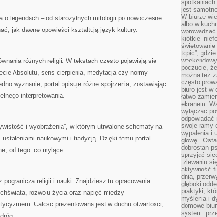
spotkaniach
jest samotno
W biurze wie
a o legendach – od starożytnych mitologii po nowoczesne
albo w kuchn
ać, jak dawne opowieści kształtują język kultury.
wprowadzać ś
krótkie, nie
świętowanie 
topic”, gdz
weekendowyc
wnania różnych religii. W tekstach często pojawiają się
poczucie, że
jęcie Absolutu, sens cierpienia, medytacja czy normy
można też z
często prow
dno wyznanie, portal opisuje różne spojrzenia, zostawiając
biuro jest w 
lnego interpretowania.
łatwo zamien
ekranem. Wa
wyłączać po
odpowiadać 
swoje ramy d
zywistość i wyobrażenia”, w którym utrwalone schematy na
wypalenia i 
ustaleniami naukowymi i tradycją. Dzięki temu portal
głowę”. Osta
dobrostan p
e, od tego, co mylące.
sprzyjać sie
„zlewaniu si
aktywność fi
dnia, przerw
pogranicza religii i nauki. Znajdziesz tu opracowania
głęboki odde
praktyki, k
hświata, rozwoju życia oraz napięć między
myślenia i d
stycyzmem. Całość prezentowana jest w duchu otwartości,
domowe biuro
system: prze
 dróg.