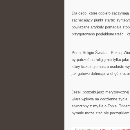
Dla osób, które dopiero zaczynają
zachęcający punkt startu: syntet
powiązane artykuły pomagają stop
przygotowano pogłębione treści, k
Portal Religie Świata – Poznaj Wia
by patrzeć na religię nie tylko j
który kształtuje nasze osobiste w
jak gotowe definicje, a chęć zrozum
Jeżeli potrzebujesz merytoryczne
wiara wpływa na codzienne życie, a
stworzony z myślą o Tobie. Trident
pytanie może stać się początkiem