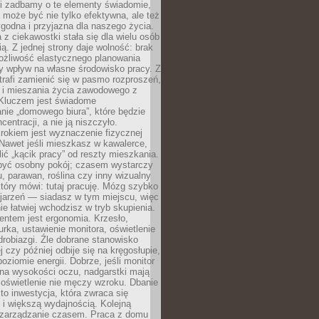
li zadbamy o te elementy świadomie,
 może być nie tylko efektywna, ale też
godna i przyjazna dla naszego życia.
 z ciekawostki stała się dla wielu osób
ą. Z jednej strony daje wolność: brak
ożliwość elastycznego planowania
y wpływ na własne środowisko pracy. Z
trafi zamienić się w pasmo rozproszeń,
a i mieszania życia zawodowego z
Kluczem jest świadome
nie „domowego biura”, które będzie
centracji, a nie ją niszczyło.
rokiem jest wyznaczenie fizycznej
 Nawet jeśli mieszkasz w kawalerce,
lić „kącik pracy” od reszty mieszkania.
 być osobny pokój; czasem wystarczy
u, parawan, roślina czy inny wizualny
który mówi: tutaj pracuję. Mózg szybko
ojarzeń — siadasz w tym miejscu, więc
e łatwiej wchodzisz w tryb skupienia.
entem jest ergonomia. Krzesło,
rka, ustawienie monitora, oświetlenie
drobiazgi. Źle dobrane stanowisko
j czy później odbije się na kręgosłupie,
oziomie energii. Dobrze, jeśli monitor
 na wysokości oczu, nadgarstki mają
 oświetlenie nie męczy wzroku. Dbanie
to inwestycja, która zwraca się
 i większą wydajnością. Kolejną
t zarządzanie czasem. Praca z domu