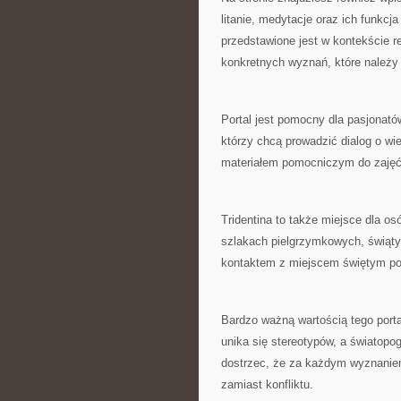
litanie, medytacje oraz ich funkc
przedstawione jest w kontekście r
konkretnych wyznań, które należy
Portal jest pomocny dla pasjonatów
którzy chcą prowadzić dialog o w
materiałem pomocniczym do zajęć 
Tridentina to także miejsce dla os
szlakach pielgrzymkowych, świątyn
kontaktem z miejscem świętym p
Bardzo ważną wartością tego porta
unika się stereotypów, a światopo
dostrzec, że za każdym wyznaniem
zamiast konfliktu.