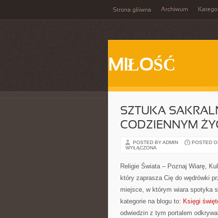
Archiwum
Katego
Strona główna
MIŁOŚĆ
SZTUKA SAKRAL
CODZIENNYM ŻY
POSTED BY ADMIN
POSTED ON 
WYŁĄCZONA
Religie Świata – Poznaj Wiarę, Ku
który zaprasza Cię do wędrówki p
miejsce, w którym wiara spotyka si
kategorie na blogu to:
Księgi święt
odwiedzin z tym portalem odkrywasz