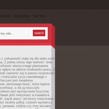
SCRIBE
FACEBOOK
TWITTER
 z ciekawostki stała się dla wielu osób
ą. Z jednej strony daje wolność: brak
ożliwość elastycznego planowania
y wpływ na własne środowisko pracy. Z
trafi zamienić się w pasmo rozproszeń,
a i mieszania życia zawodowego z
Kluczem jest świadome
nie „domowego biura”, które będzie
centracji, a nie ją niszczyło.
rokiem jest wyznaczenie fizycznej
 Nawet jeśli mieszkasz w kawalerce,
lić „kącik pracy” od reszty mieszkania.
 być osobny pokój; czasem wystarczy
u, parawan, roślina czy inny wizualny