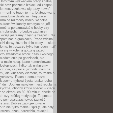
. Istotnym wyzwaniem pracy zdalnej
ść oraz poczucie izolacji od zespołu.
le rzeczy załatwia się „przy kawie”
i — online tego nie ma. Dlatego warto
wiadome działania integrujące:
formalne rozmowy wideo, wspólne
sukcesów, kanały tematyczne „off-
ie można porozmawiać o hobby czy
h planach. To buduje zaufanie i
 wciąż jesteśmy częścią zespołu. Nie
apominać o granicach. Praca zdalna
adzi do wydłużania dnia pracy — skoro
domu, to „jeszcze tylko ten jeden mail”
ia się w kolejną godzinę przed
rto świadomie bronić czasu wolnego:
wiadomienia po godzinach, nie
na maile nocą, jasno komunikować
ostępności. Tylko tak unikniemy
uczucia, że praca „wchodzi nam na
tni, ale kluczowy element, to troska o
sychiczny. Praca z domu może
dzącemu trybowi życia, braku ruchu i
ę” dni. Dobrym nawykiem jest regularna
zyczna, choćby krótki spacer w ciągu
y od ekranu co 60–90 minut, chwile na
ch czy krótką medytację. To proste
tóre pomagają zachować jasność
ystans. Dobrze zaprojektowane
 to nie tylko meble i sprzęt, ale cały
strzeń, czas, narzędzia, relacje i