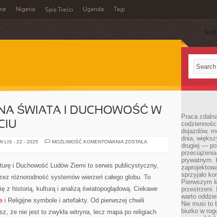
rie
Nigeria
Uganda
Tagi
Spis Treści
SUB
NA ŚWIATA I DUCHOWOŚĆ W
Praca zdalna
CIU
codzienności
dojazdów, m
dnia, większ
SZTUKA
LIS - 22 - 2025
MOŻLIWOŚĆ KOMENTOWANIA
ZOSTAŁA
drugiej — po
SAKRALNA
ŚWIATA
przeciążeni
I
prywatnym. 
DUCHOWOŚĆ
lturę i Duchowość Ludów Ziemi to serwis publicystyczny,
zaprojektowa
W
CODZIENNYM
sprzyjało kon
rzez różnorodność systemów wierzeń całego globu. To
ŻYCIU
Pierwszym k
ę z historią, kulturą i analizą światopoglądową. Ciekawe
przestrzeni.
warto oddzie
e
i Religijne symbole i artefakty. Od pierwszej chwili
Nie musi to
biurko w rog
, że nie jest to zwykła witryna, lecz mapa po religiach