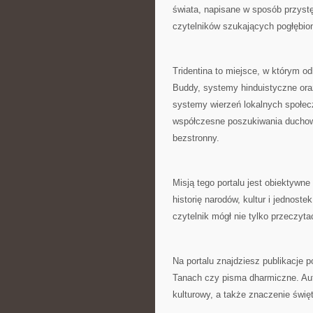
świata, napisane w sposób przystę
czytelników szukających pogłębion
Tridentina to miejsce, w którym od
Buddy, systemy hinduistyczne ora
systemy wierzeń lokalnych społec
współczesne poszukiwania ducho
bezstronny.
Misją tego portalu jest obiektywne
historię narodów, kultur i jednoste
czytelnik mógł nie tylko przeczyt
Na portalu znajdziesz publikacje 
Tanach czy pisma dharmiczne. Auto
kulturowy, a także znaczenie święt