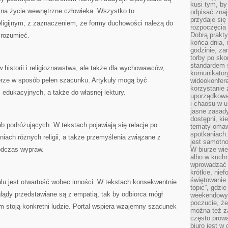
kusi tym, by
ja na życie wewnętrzne człowieka. Wszystko to
odpisać zna
przydaje się
eligijnym, z zaznaczeniem, że formy duchowości należą do
rozpoczęcia 
Dobrą praktyk
 rozumieć.
końca dnia, 
godzinie, za
torby po sko
standardem 
 historii i religioznawstwa, ale także dla wychowawców,
komunikatory
ierze w sposób pełen szacunku. Artykuły mogą być
wideokonfere
korzystanie 
edukacyjnych, a także do własnej lektury.
uporządkowa
i chaosu w u
jasne zasady
dostępni, ki
ób podróżujących. W tekstach pojawiają się relacje po
tematy omaw
spotkaniach
iach różnych religii, a także przemyślenia związane z
jest samotno
odczas wypraw.
W biurze wie
albo w kuchn
wprowadzać ś
krótkie, nie
świętowanie 
lu jest otwartość wobec inności. W tekstach konsekwentnie
topic”, gdz
glądy przedstawiane są z empatią, tak by odbiorca mógł
weekendowyc
poczucie, że
 stoją konkretni ludzie. Portal wspiera wzajemny szacunek
można też z
często prow
biuro jest w 