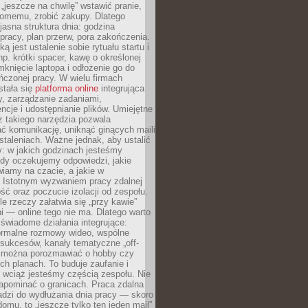
 „jeszcze na chwilę” wstawić pranie,
jomemu, zrobić zakupy. Dlatego
 jasna struktura dnia: godzina
pracy, plan przerw, pora zakończenia.
ą jest ustalenie sobie rytuału startu i
np. krótki spacer, kawę o określonej
mknięcie laptopa i odłożenie go do
ńczonej pracy. W wielu firmach
stała się
platforma online
integrująca
, zarządzanie zadaniami,
ncje i udostępnianie plików. Umiejętne
z takiego narzędzia pozwala
ć komunikację, uniknąć ginących maili
staleniach. Ważne jednak, aby ustalić
: w jakich godzinach jesteśmy
edy oczekujemy odpowiedzi, jakie
iamy na czacie, a jakie w
. Istotnym wyzwaniem pracy zdalnej
ść oraz poczucie izolacji od zespołu.
le rzeczy załatwia się „przy kawie”
i — online tego nie ma. Dlatego warto
wiadome działania integrujące:
formalne rozmowy wideo, wspólne
sukcesów, kanały tematyczne „off-
ie można porozmawiać o hobby czy
h planach. To buduje zaufanie i
 wciąż jesteśmy częścią zespołu. Nie
apominać o granicach. Praca zdalna
adzi do wydłużania dnia pracy — skoro
domu, to „jeszcze tylko ten jeden mail”