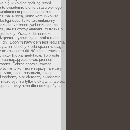
ia się w kolejną godzinę przed
rto świadomie bronić czasu wolnego:
wiadomienia po godzinach, nie
na maile nocą, jasno komunikować
ostępności. Tylko tak unikniemy
uczucia, że praca „wchodzi nam na
tni, ale kluczowy element, to troska o
sychiczny. Praca z domu może
dzącemu trybowi życia, braku ruchu i
ę” dni. Dobrym nawykiem jest regularna
zyczna, choćby krótki spacer w ciągu
y od ekranu co 60–90 minut, chwile na
ch czy krótką medytację. To proste
tóre pomagają zachować jasność
ystans. Dobrze zaprojektowane
 to nie tylko meble i sprzęt, ale cały
strzeń, czas, narzędzia, relacje i
li zadbamy o te elementy świadomie,
 może być nie tylko efektywna, ale też
godna i przyjazna dla naszego życia.