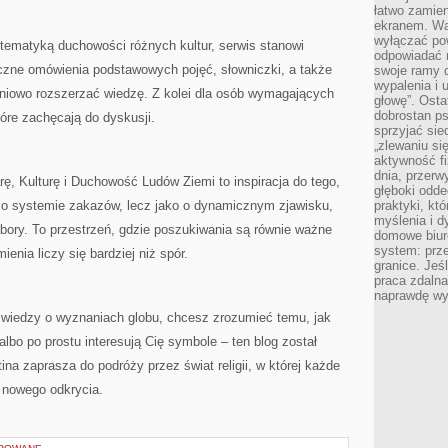
łatwo zamien
ekranem. Wa
wyłączać po
 tematyką duchowości różnych kultur, serwis stanowi
odpowiadać 
yczne omówienia podstawowych pojęć, słowniczki, a także
swoje ramy d
wypalenia i 
niowo rozszerzać wiedzę. Z kolei dla osób wymagających
głowę”. Osta
dobrostan p
tóre zachęcają do dyskusji.
sprzyjać sie
„zlewaniu si
aktywność fi
dnia, przerw
rę, Kulturę i Duchowość Ludów Ziemi to inspiracja do tego,
głęboki odde
ako o systemie zakazów, lecz jako o dynamicznym zjawisku,
praktyki, k
myślenia i d
ybory. To przestrzeń, gdzie poszukiwania są równie ważne
domowe biuro
system: prze
ienia liczy się bardziej niż spór.
granice. Jeś
praca zdalna
naprawdę wy
j wiedzy o wyznaniach globu, chcesz zrozumieć temu, jak
lbo po prostu interesują Cię symbole – ten blog został
ina zaprasza do podróży przez świat religii, w której każde
 nowego odkrycia.