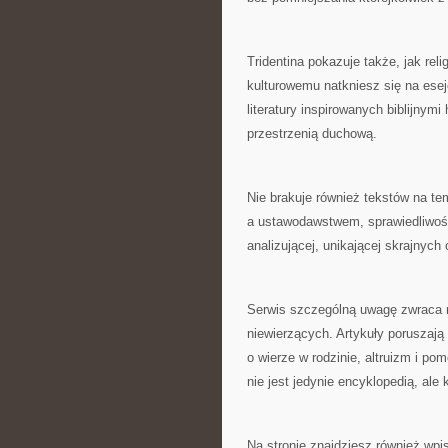
Tridentina pokazuje także, jak rel
kulturowemu natkniesz się na eseje
literatury inspirowanych biblijnym
przestrzenią duchową.
Nie brakuje również tekstów na tem
a ustawodawstwem, sprawiedliwośc
analizującej, unikającej skrajnych 
Serwis szczególną uwagę zwraca n
niewierzących. Artykuły poruszaj
o wierze w rodzinie, altruizm i po
nie jest jedynie encyklopedią, a
Na stronie znajdziesz również wp