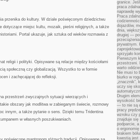
granice. Jeś
praca zdalna
naprawdę wy
Praca zdalna
igia przenika do kultury. W dziale poświęconym dziedzictwu
codzienności
dojazdów, m
 dotyczące miejsc kultu, mozaik, pieśni religijnych, a także
dnia, większ
i historiami. Portal ukazuje, jak sztuka od wieków rozmawia z
drugiej — po
przeciążeni
prywatnym. 
zaprojektowa
sprzyjało kon
Pierwszym k
at religii i polityki. Opisywane są relacje między kościołami
przestrzeni.
warto oddzie
ią społeczną czy globalizacją. Wszystko to w formie
Nie musi to
ocen i zachęcającej do refleksji.
biurko w rog
„znacznik”, 
uczy się sk
automatyczni
Drugim elem
a przestrzeń zwyczajnych sytuacji wierzących i
wysokość biu
ą takie obszary jak modlitwa w zabieganym świecie, rozmowy
— to nie są 
pracy prędze
moc innym, a także pytanie o sens. Dzięki temu Tridentina
wzroku czy p
le kumpanem w własnych poszukiwaniach.
znajduje się
podparcie, a
o ergonomię 
brakiem bólu
kwestią jes
isy poświęcone mantronom różnych tradycji. Opisywane są