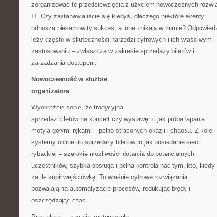
zorganizować te przedsięwzięcia z użyciem nowoczesnych rozwi
IT. Czy zastanawialiście się kiedyś, dlaczego niektóre eventy
odnoszą niesamowity sukces, a inne znikają w tłumie? Odpowied
leży często w skuteczności narzędzi cyfrowych i ich właściwym
zastosowaniu – zwłaszcza w zakresie sprzedaży biletów i
zarządzania dostępem.
Nowoczesność w służbie
organizatora
Wyobraźcie sobie, że tradycyjna
sprzedaż biletów na koncert czy wystawę to jak próba łapania
motyla gołymi rękami – pełno straconych okazji i chaosu. Z kolei
systemy online do sprzedaży biletów to jak posiadanie sieci
rybackiej – szerokie możliwości dotarcia do potencjalnych
uczestników, szybka obsługa i pełna kontrola nad tym, kto, kiedy 
za ile kupił wejściówkę. To właśnie cyfrowe rozwiązania
pozwalają na automatyzację procesów, redukując błędy i
oszczędzając czas.
Przy okazji – czy nie zastanawiało