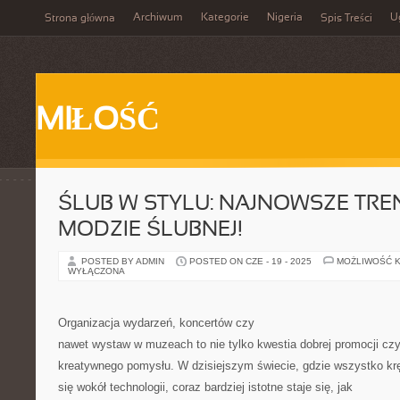
Archiwum
Kategorie
Nigeria
U
Strona główna
Spis Treści
MIŁOŚĆ
ŚLUB W STYLU: NAJNOWSZE TRE
MODZIE ŚLUBNEJ!
POSTED BY ADMIN
POSTED ON CZE - 19 - 2025
MOŻLIWOŚĆ 
WYŁĄCZONA
Organizacja wydarzeń, koncertów czy
nawet wystaw w muzeach to nie tylko kwestia dobrej promocji cz
kreatywnego pomysłu. W dzisiejszym świecie, gdzie wszystko kr
się wokół technologii, coraz bardziej istotne staje się, jak