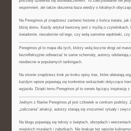
potrzeby dzielenia się doświadczeniem. To zdecydowanie nie jedy
wspomnień, ale także obszerna baza wiedzy o lokalnych obyczaj
Na Peregrinos.pl znajdziesz zarówno historie z końca świata, jak
bliżej domu. Każdy artykuł tworzony jest z myślą o czytelnikach
świadomie, niezależnie od tego, czy wolą samotne wędrówki, czy 
Peregrinos.pl to mapa dla tych, którzy wolą boczne drogi od maso
bezrefleksyjnie odtwarzać te same schematy, autorzy odsłaniają u
nieobecne w popularnych rankingach.
Na stronie znajdziesz krok po kroku opisy tras, które ułatwiają o
każdym wpisie pojawiają się konkretne wskazówki dotyczące tran
wyjazdu. Dzięki temu Peregrinos.pl to serwis łączący inspirację z
Jednym z filarów Peregrinos.pl jest człowiek w centrum podróży. 
„zaliczania” atrakcji, autorzy starają się zrozumieć rytuały i zwyc
Na blogu pojawiają się teksty o świętach, obrzędach i wierzeniach
miejskich muralach i zabytkach. Nie brakuje też wpisów kulinarnyc