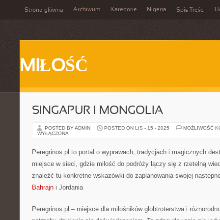
Archiwum
Kategorie
Nigeria
U
Strona główna
Spis Treści
MIŁOŚĆ
SINGAPUR I MONGOLIA
POSTED BY ADMIN
POSTED ON LIS - 15 - 2025
MOŻLIWOŚĆ 
WYŁĄCZONA
Peregrinos.pl to portal o wyprawach, tradycjach i magicznych des
miejsce w sieci, gdzie miłość do podróży łączy się z rzetelną wi
znaleźć tu konkretne wskazówki do zaplanowania swojej następn
Bahrajn
i Jordania
Peregrinos.pl – miejsce dla miłośników globtroterstwa i różnorodno