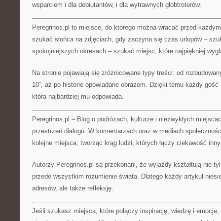
wsparciem i dla debiutantów, i dla wytrawnych globtroterów.
Peregrinos.pl to miejsce, do którego można wracać przed każd
szukać słońca na zdjęciach, gdy zaczyna się czas urlopów – szuk
spokojniejszych okresach – szukać miejsc, które najpiękniej wyg
Na stronie pojawiają się zróżnicowane typy treści: od rozbudowany
10”, aż po historie opowiadane obrazem. Dzięki temu każdy gość
która najbardziej mu odpowiada.
Peregrinos.pl – Blog o podróżach, kulturze i niezwykłych miejsca
przestrzeń dialogu. W komentarzach oraz w mediach społecznośc
kolejne miejsca, tworząc krąg ludzi, których łączy ciekawość inny
Autorzy Peregrinos.pl są przekonani, że wyjazdy kształtują nie t
przede wszystkim rozumienie świata. Dlatego każdy artykuł niesie 
adresów, ale także refleksję.
Jeśli szukasz miejsca, które połączy inspirację, wiedzę i emocje,