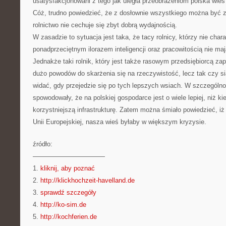
usatysfakcjonowani z tego jak uległa przeobrażeniom polska wieś 
Cóż, trudno powiedzieć, że z dosłownie wszystkiego można być
rolnictwo nie cechuje się zbyt dobrą wydajnością.
W zasadzie to sytuacja jest taka, że tacy rolnicy, którzy nie chara
ponadprzeciętnym ilorazem inteligencji oraz pracowitością nie ma
Jednakże taki rolnik, który jest także rasowym przedsiębiorcą z
dużo powodów do skarżenia się na rzeczywistość, lecz tak czy s
widać, gdy przejedzie się po tych lepszych wsiach. W szczególn
spowodowały, że na polskiej gospodarce jest o wiele lepiej, niż k
korzystniejszą infrastrukturę. Zatem można śmiało powiedzieć, iż
Unii Europejskiej, nasza wieś byłaby w większym kryzysie.
źródło:
———————————
1.
kliknij, aby poznać
2.
http://klickhochzeit-havelland.de
3.
sprawdź szczegóły
4.
http://ko-sim.de
5.
http://kochferien.de