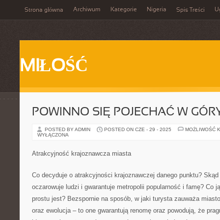
Archiwum
Kategorie
Nigeria
U
Strona główna
Spis Treści
MIŁOŚĆ
POWINNO SIĘ POJECHAĆ W GÓR
POSTED BY ADMIN
POSTED ON CZE - 29 - 2025
MOŻLIWOŚĆ 
WYŁĄCZONA
Atrakcyjność krajoznawcza miasta
Co decyduje o atrakcyjności krajoznawczej danego punktu? Skąd b
oczarowuje ludzi i gwarantuje metropolii popularność i famę? Co 
prostu jest? Bezspornie na sposób, w jaki turysta zauważa miast
oraz ewolucja – to one gwarantują renomę oraz powodują, że pragn