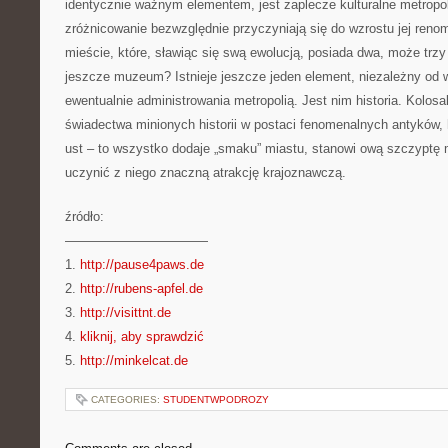
identycznie ważnym elementem, jest zaplecze kulturalne metropoli
zróżnicowanie bezwzględnie przyczyniają się do wzrostu jej ren
mieście, które, sławiąc się swą ewolucją, posiada dwa, może trzy k
jeszcze muzeum? Istnieje jeszcze jeden element, niezależny od 
ewentualnie administrowania metropolią. Jest nim historia. Kolosa
świadectwa minionych historii w postaci fenomenalnych antyków, h
ust – to wszystko dodaje „smaku” miastu, stanowi ową szczyptę ma
uczynić z niego znaczną atrakcję krajoznawczą.
źródło:
———————————
1.
http://pause4paws.de
2.
http://rubens-apfel.de
3.
http://visittnt.de
4.
kliknij, aby sprawdzić
5.
http://minkelcat.de
CATEGORIES:
STUDENTWPODROZY