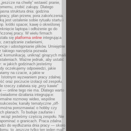
 „jeszcze na chwilę” wstawić pranie,
jomemu, zrobić zakupy. Dlatego
 jasna struktura dnia: godzina
pracy, plan przerw, pora zakończenia.
ą jest ustalenie sobie rytuału startu i
np. krótki spacer, kawę o określonej
mknięcie laptopa i odłożenie go do
ńczonej pracy. W wielu firmach
stała się
platforma online
integrująca
, zarządzanie zadaniami,
ncje i udostępnianie plików. Umiejętne
z takiego narzędzia pozwala
ć komunikację, uniknąć ginących maili
staleniach. Ważne jednak, aby ustalić
: w jakich godzinach jesteśmy
edy oczekujemy odpowiedzi, jakie
iamy na czacie, a jakie w
. Istotnym wyzwaniem pracy zdalnej
ść oraz poczucie izolacji od zespołu.
le rzeczy załatwia się „przy kawie”
i — online tego nie ma. Dlatego warto
wiadome działania integrujące:
formalne rozmowy wideo, wspólne
sukcesów, kanały tematyczne „off-
ie można porozmawiać o hobby czy
h planach. To buduje zaufanie i
 wciąż jesteśmy częścią zespołu. Nie
apominać o granicach. Praca zdalna
adzi do wydłużania dnia pracy — skoro
domu, to „jeszcze tylko ten jeden mail”