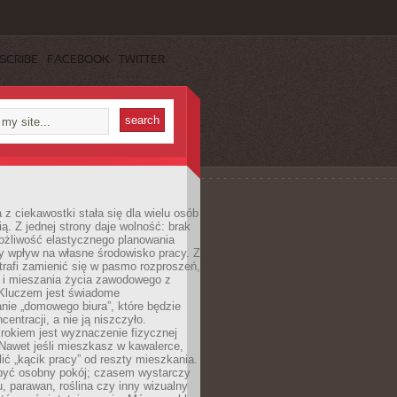
SCRIBE
FACEBOOK
TWITTER
 z ciekawostki stała się dla wielu osób
ą. Z jednej strony daje wolność: brak
ożliwość elastycznego planowania
y wpływ na własne środowisko pracy. Z
trafi zamienić się w pasmo rozproszeń,
a i mieszania życia zawodowego z
Kluczem jest świadome
nie „domowego biura”, które będzie
centracji, a nie ją niszczyło.
rokiem jest wyznaczenie fizycznej
 Nawet jeśli mieszkasz w kawalerce,
lić „kącik pracy” od reszty mieszkania.
 być osobny pokój; czasem wystarczy
u, parawan, roślina czy inny wizualny