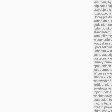
kusi tym, by
odpisać zna
przydaje się
rozpoczęcia 
Dobrą praktyk
końca dnia, 
godzinie, za
torby po sko
standardem 
komunikatory
wideokonfere
korzystanie 
uporządkowa
i chaosu w u
jasne zasady
dostępni, ki
tematy omaw
spotkaniach
jest samotno
W biurze wie
albo w kuchn
wprowadzać ś
krótkie, nie
świętowanie 
topic”, gdz
weekendowyc
poczucie, że
można też z
często prow
biuro jest w 