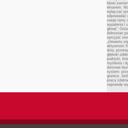
łatwo zamien
ekranem. Wa
wyłączać po
odpowiadać 
swoje ramy d
wypalenia i 
głowę”. Osta
dobrostan p
sprzyjać sie
„zlewaniu si
aktywność fi
dnia, przerw
głęboki odde
praktyki, k
myślenia i d
domowe biuro
system: prze
granice. Jeś
praca zdalna
naprawdę wy