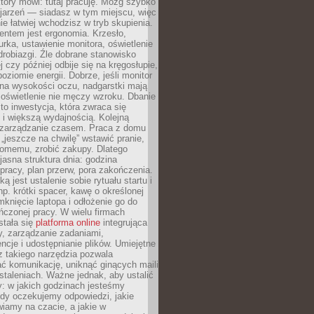
który mówi: tutaj pracuję. Mózg szybko
ojarzeń — siadasz w tym miejscu, więc
e łatwiej wchodzisz w tryb skupienia.
entem jest ergonomia. Krzesło,
rka, ustawienie monitora, oświetlenie
drobiazgi. Źle dobrane stanowisko
j czy później odbije się na kręgosłupie,
oziomie energii. Dobrze, jeśli monitor
 na wysokości oczu, nadgarstki mają
 oświetlenie nie męczy wzroku. Dbanie
to inwestycja, która zwraca się
 i większą wydajnością. Kolejną
t zarządzanie czasem. Praca z domu
 „jeszcze na chwilę” wstawić pranie,
jomemu, zrobić zakupy. Dlatego
 jasna struktura dnia: godzina
pracy, plan przerw, pora zakończenia.
ą jest ustalenie sobie rytuału startu i
np. krótki spacer, kawę o określonej
mknięcie laptopa i odłożenie go do
ńczonej pracy. W wielu firmach
stała się
platforma online
integrująca
, zarządzanie zadaniami,
ncje i udostępnianie plików. Umiejętne
z takiego narzędzia pozwala
ć komunikację, uniknąć ginących maili
staleniach. Ważne jednak, aby ustalić
: w jakich godzinach jesteśmy
edy oczekujemy odpowiedzi, jakie
iamy na czacie, a jakie w