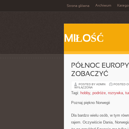
Archiwum
Katego
Strona główna
MIŁOŚĆ
PÓŁNOC EUROPY 
ZOBACZYĆ
POSTED BY ADMIN
POSTED ON
WYŁĄCZONA
Tagi:
hobby
,
podróże
,
rozrywka
,
tu
Poznaj piękno Norwegii
Dla bardzo wielu osób, w tym rów
rajem. Oczywiście Dania, Norwegia