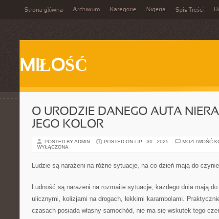
Archiwum
Kategorie
Nigeria
U
Strona główna
Spis Treści
MIŁOŚĆ
O URODZIE DANEGO AUTA NIER
JEGO KOLOR
POSTED BY ADMIN
POSTED ON LIP - 30 - 2025
MOŻLIWOŚĆ 
WYŁĄCZONA
Ludzie są narażeni na różne sytuacje, na co dzień mają do czynie
Ludność są narażeni na rozmaite sytuacje, każdego dnia mają do
ulicznymi, kolizjami na drogach, lekkimi karambolami. Praktyczni
czasach posiada własny samochód, nie ma się wskutek tego cze