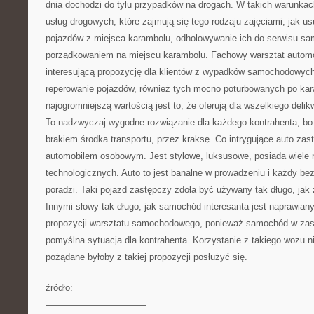
dnia dochodzi do tylu przypadków na drogach. W takich warunkac
usług drogowych, które zajmują się tego rodzaju zajęciami, jak 
pojazdów z miejsca karambolu, odholowywanie ich do serwisu s
porządkowaniem na miejscu karambolu. Fachowy warsztat automob
interesującą propozycję dla klientów z wypadków samochodowyc
reperowanie pojazdów, również tych mocno poturbowanych po kara
najogromniejszą wartością jest to, że oferują dla wszelkiego del
To nadzwyczaj wygodne rozwiązanie dla każdego kontrahenta, bo 
brakiem środka transportu, przez kraksę. Co intrygujące auto zast
automobilem osobowym. Jest stylowe, luksusowe, posiada wiel
technologicznych. Auto to jest banalne w prowadzeniu i każdy be
poradzi. Taki pojazd zastępczy zdoła być używany tak długo, jak 
Innymi słowy tak długo, jak samochód interesanta jest naprawiany
propozycji warsztatu samochodowego, ponieważ samochód w zastę
pomyślna sytuacja dla kontrahenta. Korzystanie z takiego wozu ni
pożądane byłoby z takiej propozycji posłużyć się.
źródło:
———————————