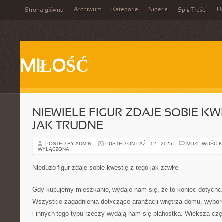
Archiwum
Kategorie
Nigeria
U
Strona główna
Spis Treści
MIŁOŚĆ
NIEWIELE FIGUR ZDAJE SOBIE KW
JAK TRUDNE
POSTED BY ADMIN
POSTED ON PAŹ - 12 - 2025
MOŻLIWOŚĆ 
WYŁĄCZONA
Niedużo figur zdaje sobie kwestię z tego jak zawiłe
Gdy kupujemy mieszkanie, wydaje nam się, że to koniec dotych
Wszystkie zagadnienia dotyczące aranżacji wnętrza domu, wyboru 
i innych tego typu rzeczy wydają nam się błahostką. Większa częś