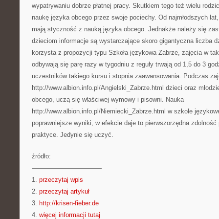
wypatrywaniu dobrze płatnej pracy. Skutkiem tego też wielu rodzi
naukę języka obcego przez swoje pociechy. Od najmłodszych lat, 
mają styczność z nauką języka obcego. Jednakże należy się za
dzieciom informacje są wystarczające skoro gigantyczna liczba d
korzysta z propozycji typu Szkoła językowa Zabrze, zajęcia w taki
odbywają się parę razy w tygodniu z reguły trwają od 1,5 do 3 go
uczestników takiego kursu i stopnia zaawansowania. Podczas zaję
http://www.albion.info.pl/Angielski_Zabrze.html dzieci oraz młod
obcego, uczą się właściwej wymowy i pisowni. Nauka
http://www.albion.info.pl/Niemiecki_Zabrze.html w szkole językowej
poprawniejsze wyniki, w efekcie daje to pierwszorzędna zdolność 
praktyce. Jedynie się uczyć.
źródło:
———————————
1.
przeczytaj wpis
2.
przeczytaj artykuł
3.
http://krisen-fieber.de
4.
więcej informacji tutaj