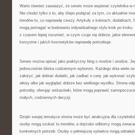
Warto również zauważyć, że serwis może wspierać czytelnika w r
Nie chodzi tylko o to, aby ślepo podążać za tym, co aktualnie mod
trendów to, co naprawdę cieszy. Artykuły o kolorach, dodatkach,
mogą pomagać w budowaniu indywidualnego stylu krok po kroku. 
z czasem lepiej rozumieć, w czym czuje się dobrze, jakie elemen
korzystne i jakich kosmetyków naprawdę potrzebuje.
Serwis można opisać jako praktyczny blog o modzie i urodzie. Jeg
jednocześnie bliska codziennym wyborom. Każdego dnia wiele os
założyć, jak dobrać dodatki, jak zadbać o cerę, jak wykonać szyb
włosy albo jak wyglądać dobrze bez wielkiego wysiłku. Strona odp
potrzeby, oferując wskazówki, które mogą poprawić samopoczucie
małych, codziennych decyzji.
Dzięki swojej tematyce strona może być atrakcyjna dla czytelni
osoby mogą szukać tu trendów, a dojrzalsi odbiorcy mogą zwrac
konkretnych potrzeb. Osoby o pełniejszej sylwetce mogą odnaleź