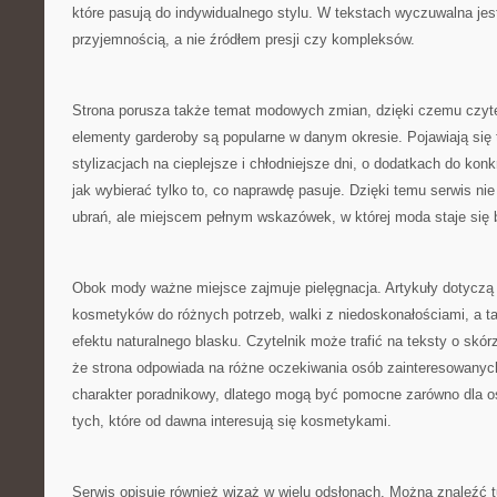
które pasują do indywidualnego stylu. W tekstach wyczuwalna jest
przyjemnością, a nie źródłem presji czy kompleksów.
Strona porusza także temat modowych zmian, dzięki czemu czyte
elementy garderoby są popularne w danym okresie. Pojawiają się t
stylizacjach na cieplejsze i chłodniejsze dni, o dodatkach do konk
jak wybierać tylko to, co naprawdę pasuje. Dzięki temu serwis nie
ubrań, ale miejscem pełnym wskazówek, w której moda staje się b
Obok mody ważne miejsce zajmuje pielęgnacja. Artykuły dotyczą 
kosmetyków do różnych potrzeb, walki z niedoskonałościami, a 
efektu naturalnego blasku. Czytelnik może trafić na teksty o skór
że strona odpowiada na różne oczekiwania osób zainteresowanych
charakter poradnikowy, dlatego mogą być pomocne zarówno dla os
tych, które od dawna interesują się kosmetykami.
Serwis opisuje również wizaż w wielu odsłonach. Można znaleźć t