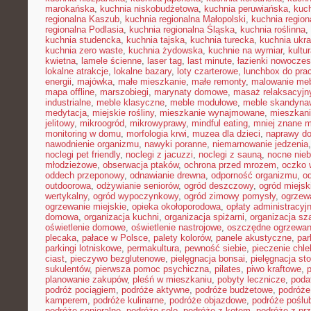
marokańska
,
kuchnia niskobudżetowa
,
kuchnia peruwiańska
,
kuch
regionalna Kaszub
,
kuchnia regionalna Małopolski
,
kuchnia region
regionalna Podlasia
,
kuchnia regionalna Śląska
,
kuchnia roślinna
,
kuchnia studencka
,
kuchnia tajska
,
kuchnia turecka
,
kuchnia ukr
kuchnia zero waste
,
kuchnia żydowska
,
kuchnie na wymiar
,
kultu
kwietna
,
lamele ścienne
,
laser tag
,
last minute
,
łazienki nowocze
lokalne atrakcje
,
lokalne bazary
,
loty czarterowe
,
lunchbox do pra
energii
,
majówka
,
małe mieszkanie
,
małe remonty
,
malowanie meb
mapa offline
,
marszobiegi
,
marynaty domowe
,
masaż relaksacyjn
industrialne
,
meble klasyczne
,
meble modułowe
,
meble skandyna
medytacja
,
miejskie rośliny
,
mieszkanie wynajmowane
,
mieszkani
jelitowy
,
mikroogród
,
mikrowyprawy
,
mindful eating
,
mniej znane m
monitoring w domu
,
morfologia krwi
,
muzea dla dzieci
,
naprawy d
nawodnienie organizmu
,
nawyki poranne
,
niemarnowanie jedzenia
noclegi pet friendly
,
noclegi z jacuzzi
,
noclegi z sauną
,
nocne nie
młodzieżowe
,
obserwacja ptaków
,
ochrona przed mrozem
,
oczko 
oddech przeponowy
,
odnawianie drewna
,
odporność organizmu
,
o
outdoorowa
,
odżywianie seniorów
,
ogród deszczowy
,
ogród miejsk
wertykalny
,
ogród wypoczynkowy
,
ogród zimowy pomysły
,
ogrzew
ogrzewanie miejskie
,
opieka okołoporodowa
,
opłaty administracyj
domowa
,
organizacja kuchni
,
organizacja spiżarni
,
organizacja sz
oświetlenie domowe
,
oświetlenie nastrojowe
,
oszczędne ogrzewan
plecaka
,
pałace w Polsce
,
palety kolorów
,
panele akustyczne
,
par
parkingi lotniskowe
,
permakultura
,
pewność siebie
,
pieczenie chl
ciast
,
pieczywo bezglutenowe
,
pielęgnacja bonsai
,
pielęgnacja st
sukulentów
,
pierwsza pomoc psychiczna
,
pilates
,
piwo kraftowe
,
planowanie zakupów
,
pleśń w mieszkaniu
,
pobyty lecznicze
,
poda
podróż pociągiem
,
podróże aktywne
,
podróże budżetowe
,
podróże
kamperem
,
podróże kulinarne
,
podróże objazdowe
,
podróże poślu
podróże senioralne
,
podróże solo
,
podróże z kotem
,
podróże z pr