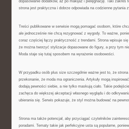
dopasowanie dodatków, aż po makijaż i pielęgnację. Taki zakres 
strona jest praktyczna i dobrze odpowiada na codzienne pytania
Treści publikowane w serwisie mogą pomagać osobom, które chcą
ale jednocześnie nie chcą rezygnować z wygody. To ważne, pon
coraz częściej łączy praktyczność z trendami. Strona wpisuje się
że można tworzyć stylizacje dopasowane do figury, a przy tym n
Moda staje się tutaj sposobem na wyrażenie osobowości.
W przypadku osób plus size szczególnie ważne jest to, że stro
przekonanie, że moda ma ograniczenia. Artykuły mogą inspirować 
dodają pewności siebie, a nie tylko maskują ciało. Takie podejśc
zachęca do większej akceptacji własnego wyglądu i do odkrywani
ubierania się. Serwis pokazuje, że styl można budować na pewnoś
Strona ma także potencjał, aby przyciągać czytelników zaintere
poradami. Tematy takie jak perfekcyjne usta są popularne, poniew