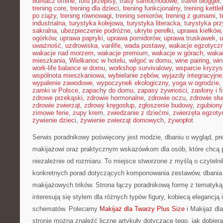
tłumacz offline
,
tofu przepisy
,
trasy samochodowe
,
travel blogger
trening core
,
trening dla dzieci
,
trening funkcjonalny
,
trening kettle
po ciąży
,
trening równowagi
,
trening seniorów
,
trening z gumami
,
t
industrialna
,
turystyka kolejowa
,
turystyka literacka
,
turystyka prz
sakralna
,
ubezpieczenie podróżne
,
ukryte perełki
,
uprawa kiełków
ogórków
,
uprawa papryki
,
uprawa pomidorów
,
uprawa truskawek
,
u
uważność
,
uzdrowiska
,
vanlife
,
wada postawy
,
wakacje egzotycz
wakacje nad morzem
,
wakacje premium
,
wakacje w górach
,
waka
mieszkania
,
Wielkanoc w hotelu
,
wilgoć w domu
,
wine pairing
,
win
work-life balance w domu
,
workshop survivalowy
,
wsparcie kryzy
wspólnota mieszkaniowa
,
wybielanie zębów
,
wyjazdy integracyjne
wypalenie zawodowe
,
wypoczynek ekologiczny
,
yoga w ogrodzie
,
zamki w Polsce
,
zapachy do domu
,
zapasy żywności
,
zasłony i f
zdrowe przekąski
,
zdrowie hormonalne
,
zdrowie oczu
,
zdrowie sł
zdrowie zwierząt
,
zdrowy kręgosłup
,
zgłoszenie budowy
,
zgubiony
zimowe ferie
,
zupy krem
,
zwiedzanie z dziećmi
,
zwierzęta egzoty
żywienie dzieci
,
żywienie zwierząt domowych
,
żywopłot
Serwis poradnikowy poświęcony jest modzie, dbaniu o wygląd, pr
makijażowi oraz praktycznym wskazówkom dla osób, które chcą p
niezależnie od rozmiaru. To miejsce stworzone z myślą o czytelni
konkretnych porad dotyczących komponowania zestawów, dbania 
makijażowych trików. Strona łączy poradnikową formę z tematyką
interesują się stylem dla różnych typów figury, kobiecą elegancją
schematów. Polecamy
Makijaż dla Twarzy Plus Size
i Makijaż dl
stronie można znaleźć liczne artykuły dotyczące tego, jak dobiera