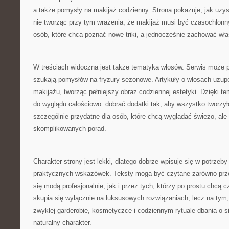
a także pomysły na makijaż codzienny. Strona pokazuje, jak uzysk
nie tworząc przy tym wrażenia, że makijaż musi być czasochłonny
osób, które chcą poznać nowe triki, a jednocześnie zachować włas
W treściach widoczna jest także tematyka włosów. Serwis może p
szukają pomysłów na fryzury sezonowe. Artykuły o włosach uzupe
makijażu, tworząc pełniejszy obraz codziennej estetyki. Dzięki t
do wyglądu całościowo: dobrać dodatki tak, aby wszystko tworzył
szczególnie przydatne dla osób, które chcą wyglądać świeżo, ale 
skomplikowanych porad.
Charakter strony jest lekki, dlatego dobrze wpisuje się w potrzeb
praktycznych wskazówek. Teksty mogą być czytane zarówno przez
się modą profesjonalnie, jak i przez tych, którzy po prostu chcą c
skupia się wyłącznie na luksusowych rozwiązaniach, lecz na ty
zwykłej garderobie, kosmetyczce i codziennym rytuale dbania o s
naturalny charakter.