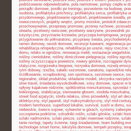
podróżowanie odpowiedzialne
,
pola namiotowe
,
pompy ciepła w 
porządki domowe
,
posiłki po treningu
,
pozwolenie na budowę
,
pra
osobista
,
profilaktyka próchnicy
,
profilaktyka serca
,
profilaktyka 
przydomowego
,
projektowanie ogrodzeń
,
projektowanie światła
,
pr
nowoczesnych
,
projekty wnętrz
,
promy morskie
,
protokół zdawczo
przechowywanie
,
przeprawy promowe
,
przerwy ruchowe
,
przesadz
otwarta
,
przetwory owocowe
,
przetwory warzywne
,
przewodnik po
turystyczne
,
przycinanie krzewów
,
przyczepa kempingowa
,
przyg
przygotowanie do półmaratonu
,
przyprawy świata
,
psychodietetyk
ramen domowy
,
ravioli domowe
,
recenzje kawiarni
,
regeneracja po
rehabilitacja ortopedyczna
,
rehabilitacja po urazie
,
rejsy rzeczne
,
domu
,
relaks w ogrodzie
,
renowacja mebli
,
restauracje wegańskie
rośliny cieniolubne
,
rośliny doniczkowe pielęgnacja
,
rośliny egzot
rośliny oczyszczające powietrze
,
rowery górskie
,
rozciąganie dy
statyczne
,
rozgrzewka biegowa
,
rozrywka domowa
,
rozwój emocj
rytm dobowy
,
rzeźba
,
sałatki sezonowe
,
sanatoria
,
sąsiedzkie rel
ściółkowanie
,
scrapbooking
,
sen sportowca
,
sezonowe owoce
,
se
regionalne
,
skład produktów
,
składanie modeli
,
skrzynka narzędzi
slow travel
,
śniadania wysokobiałkowe
,
sosy domowe
,
spacer w l
spływy kajakowe rodzinne
,
spółdzielnia mieszkaniowa
,
sprzedaż 
trekkingowy
,
stabilizacja
,
sterowanie głosem
,
stodoła mieszkalna
street food azjatycki
,
strefa relaksu
,
stres przewlekły
,
styl art dec
eklektyczny
,
styl japandi
,
styl maksymalistyczny
,
styl mid-centur
modern farmhouse
,
superfood lokalne
,
survival
,
sushi w domu
,
su
niebieskie
,
świece sojowe
,
sylwester w górach
,
systemy zabezpi
szczepienia podróżne
,
szkodniki roślin
,
szlaki górskie
,
szlaki his
szlaki nadmorskie
,
szlaki piesze
,
szlaki rowerowe rodzinne
,
szlak
tanie noclegi
,
tapety ścienne
,
targi śniadaniowe
,
team building ev
technologie smart home
,
tekstylia domowe
,
tempeh przepisy
,
tera