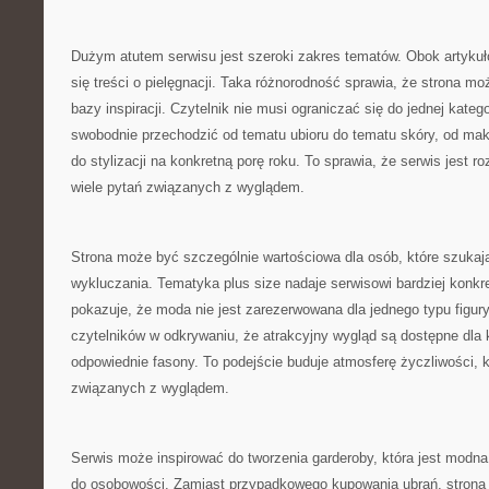
Dużym atutem serwisu jest szeroki zakres tematów. Obok artykuł
się treści o pielęgnacji. Taka różnorodność sprawia, że strona moż
bazy inspiracji. Czytelnik nie musi ograniczać się do jednej kateg
swobodnie przechodzić od tematu ubioru do tematu skóry, od maki
do stylizacji na konkretną porę roku. To sprawia, że serwis jest 
wiele pytań związanych z wyglądem.
Strona może być szczególnie wartościowa dla osób, które szukaj
wykluczania. Tematyka plus size nadaje serwisowi bardziej konkr
pokazuje, że moda nie jest zarezerwowana dla jednego typu figur
czytelników w odkrywaniu, że atrakcyjny wygląd są dostępne dla k
odpowiednie fasony. To podejście buduje atmosferę życzliwości, 
związanych z wyglądem.
Serwis może inspirować do tworzenia garderoby, która jest modn
do osobowości. Zamiast przypadkowego kupowania ubrań, strona 