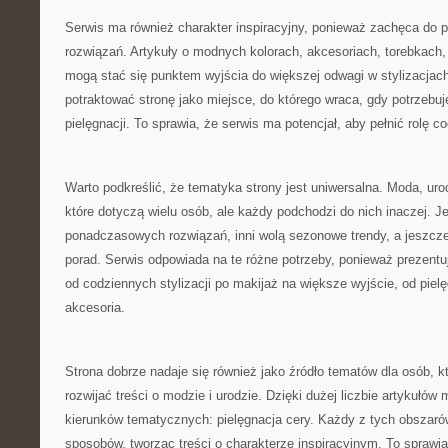
Serwis ma również charakter inspiracyjny, ponieważ zachęca do
rozwiązań. Artykuły o modnych kolorach, akcesoriach, torebkach,
mogą stać się punktem wyjścia do większej odwagi w stylizacjac
potraktować stronę jako miejsce, do którego wraca, gdy potrzebu
pielęgnacji. To sprawia, że serwis ma potencjał, aby pełnić rolę 
Warto podkreślić, że tematyka strony jest uniwersalna. Moda, urod
które dotyczą wielu osób, ale każdy podchodzi do nich inaczej. J
ponadczasowych rozwiązań, inni wolą sezonowe trendy, a jeszcze 
porad. Serwis odpowiada na te różne potrzeby, ponieważ prezentuj
od codziennych stylizacji po makijaż na większe wyjście, od piel
akcesoria.
Strona dobrze nadaje się również jako źródło tematów dla osób, k
rozwijać treści o modzie i urodzie. Dzięki dużej liczbie artykułów
kierunków tematycznych: pielęgnacja cery. Każdy z tych obszaró
sposobów, tworząc treści o charakterze inspiracyjnym. To sprawi