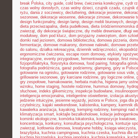
break Polska
,
city guide
,
cold brew
,
ćwiczenia korekcyjne
,
cydr r
czas wolny dorosłych
,
czas wolny dzieci
,
czujnik czadu
,
czujnik
ryżu
,
dania z soczewicy
,
decluttering
,
dekoracje jesienne
,
dekorac
sezonowe
,
dekoracje wiosenne
,
dekoracje zimowe
,
dekorowanie t
design funkcjonalny
,
design lamp
,
design mebli biurowych
,
design
dieta przeciwzapalna
,
dieta pudełkowa
,
dieta śródziemnomorska d
zwierząt
,
diy dekoracje świąteczne
,
diy meble drewniane
,
długi w
modułowy
,
dom pod klucz
,
dom przyjazny zwierzętom
,
dom szkie
domki nad jeziorem
,
domowa biblioteczka
,
domowa pizzeria
,
domo
fermentacje
,
domowe makarony
,
domowe nalewki
,
domowe przetw
do salonu
,
działka rekreacyjna
,
dziennik wdzięczności
,
ekopodróż
ergonomiczne ćwiczenia
,
escape room domowy
,
etykiety spożyw
integracyjne
,
eventy przygodowe
,
fermentowane napoje
,
first min
fizjoprofilaktyka
,
florystyka domowa
,
food pairing
,
fotografia górsk
fotografia podróżnicza
,
garaż podziemny
,
glamping
,
góry w Polsc
gotowanie na ognisku
,
gotowanie rodzinne
,
gotowanie sous vide
,
grillowanie sezonowe
,
gry karciane rodzinne
,
gry logiczne online
,
gry zespołowe
,
hamakowanie
,
herbata matcha
,
higiena jamy ustne
wzroku
,
home staging
,
hostele rodzinne
,
hummus domowy
,
hydro
słuchowe
,
indeks glikemiczny
,
inspekcje budowlane
,
insulinoopor
inteligencja emocjonalna
,
inteligentne oświetlenie
,
izolacja akusty
jedzenie intuicyjne
,
jesienne wyjazdy
,
jeziora w Polsce
,
joga dla 
czytelniczy
,
kajaki weekendowe
,
kalistenika
,
kampery
,
karmnik dl
kawalerka aranżacja
,
kayaking
,
kemping rodzinny
,
kempingi nad 
klimatyzacja smart
,
koktajle bezalkoholowe
,
kolacje jednogarnko
kominki ekologiczne
,
komórka lokatorska
,
kompozycje kwiatowe
,
koncentracja
,
konkursy
,
konsultacja psychologiczna
,
kontuzje sp
zwierząt
,
kotłownia domowa
,
kreatywne hobby
,
księga wieczysta
,
brazylijska
,
kuchnia campingowa
,
kuchnia czeska
,
kuchnia dla sin
kuchnia hiszpańska
,
kuchnia japońska
,
kuchnia koreańska
,
kuchn