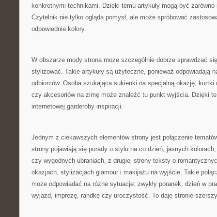
konkretnymi technikami. Dzięki temu artykuły mogą być zarówno in
Czytelnik nie tylko ogląda pomysł, ale może spróbować zastosowa
odpowiednie kolory.
W obszarze mody strona może szczególnie dobrze sprawdzać się 
stylizować. Takie artykuły są użyteczne, ponieważ odpowiadają n
odbiorców. Osoba szukająca sukienki na specjalną okazję, kurtki n
czy akcesoriów na zimę może znaleźć tu punkt wyjścia. Dzięki t
internetowej garderoby inspiracji.
Jednym z ciekawszych elementów strony jest połączenie tematów
strony pojawiają się porady o stylu na co dzień, jasnych kolorac
czy wygodnych ubraniach, z drugiej strony teksty o romantyczny
okazjach, stylizacjach glamour i makijażu na wyjście. Takie połąc
może odpowiadać na różne sytuacje: zwykły poranek, dzień w pra
wyjazd, imprezę, randkę czy uroczystość. To daje stronie szersz