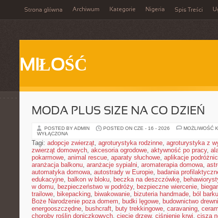
Archiwum
Kategorie
Nigeria
U
Strona główna
Spis Treści
MIŁOŚĆ
MODA PLUS SIZE NA CO DZIEŃ
POSTED BY ADMIN
POSTED ON CZE - 16 - 2026
MOŻLIWOŚĆ 
WYŁĄCZONA
Tagi:
adopcje zwierząt
,
agroturystyka rodzinne
,
agroturystyka z 
zwierząt domowych
,
akcesoria ogrodowe
,
aktywność po pracy
,
al
pokarmowe
,
animal rescue
,
aparaty słuchowe
,
aplikacje podróżni
aranżacja balkonu
,
aranżacje sypialni
,
aromaterapia domowa
,
ast
automatyka domowa
,
autostrady w Europie
,
badania profilaktyczn
edukacyjne
,
balkon w bloku
,
beczka na deszczówkę
,
behawioryst
w domu
,
bezpieczeństwo w podróży
,
bezpieczne wiercenie
,
biega
trailowe
,
bikepacking
,
biwakowanie
,
bizuteria handmade
,
ból bark
Boże Narodzenie poza domem
,
budki lęgowe
,
budownictwo drewn
energooszczędne
,
bushcraft
,
buty trekkingowe
,
caravaning
,
ceram
choroby roślin doniczkowych
,
cięcie drzew
,
ciśnienie krwi
,
cisza 