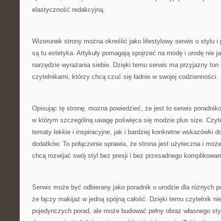
elastyczność redakcyjną.
Wizerunek strony można określić jako lifestylowy serwis o stylu i 
są tu estetyka. Artykuły pomagają spojrzeć na modę i urodę nie j
narzędzie wyrażania siebie. Dzięki temu serwis ma przyjazny to
czytelnikami, którzy chcą czuć się ładnie w swojej codzienności.
Opisując tę stronę, można powiedzieć, że jest to serwis poradniko
w którym szczególną uwagę poświęca się modzie plus size. Czyte
tematy lekkie i inspiracyjne, jak i bardziej konkretne wskazówk
dodatków. To połączenie sprawia, że strona jest użyteczna i może
chcą rozwijać swój styl bez presji i bez przesadnego komplikowa
Serwis może być odbierany jako poradnik o urodzie dla różnych po
że łączy makijaż w jedną spójną całość. Dzięki temu czytelnik ni
pojedynczych porad, ale może budować pełny obraz własnego styl