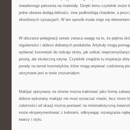
świadomego patrzenia na materiały. Dzięki temu czytelnik może l
jedne ubrania dodają lekkości, inne podkreślają charakter, a jesz
określonych sytuacjach. W ten sposób moda staje się elementem 
W obszarze pielęgnacji serwis zwraca uwagę na to, że piękna sk
regularności i dobrze dobranych produktów. Artykuły mogą pomag
wybierać kosmetyki do rodzaju skóry, jak unikać nieprzemyślany
prostą, ale skuteczną rutynę. Czytelnik znajdzie tu inspiracje dot
porady na temat kosmetyków, które mogą wspierać codzienną pie
utrzymane jest w tonie zrozumiałym.
Makijaż opisywany na stronie można traktować jako formę zabawy
dobrze wykonany makijaż nie musi oznaczać maski, lecz może 
zależności od okazji można postawić na minimalistyczną świeżoś
może eksperymentować z kolorami, odkrywając rozwiązania najle
twarzy i stylu.