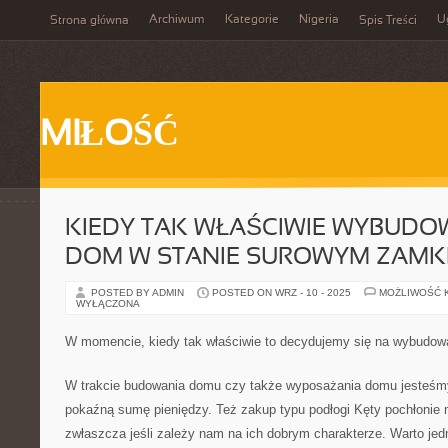
Archiwum
Kategorie
Nigeria
U
Strona główna
Spis Treści
MIŁOŚĆ
KIEDY TAK WŁAŚCIWIE WYBUDO
DOM W STANIE SUROWYM ZAMK
POSTED BY ADMIN
POSTED ON WRZ - 10 - 2025
MOŻLIWOŚĆ 
WYŁĄCZONA
W momencie, kiedy tak właściwie to decydujemy się na wybudow
W trakcie budowania domu czy także wyposażania domu jesteśm
pokaźną sumę pieniędzy. Też zakup typu podłogi Kęty pochłonie 
zwłaszcza jeśli zależy nam na ich dobrym charakterze. Warto jed