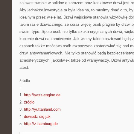
zainwestowanie w solidne a zarazem oraz kosztowne drzwi jest n
Aby jednakże inwestycja ta była idealna, to musimy dbać o to, by
idealnym przez wiele lat. Drzwi wejściowe stanowią wizytówkę d
takim razie dziwacznego, że coraz więcej osób pragnie by drzwi by
swoim typu. Sporo osób nie tylko szuka oryginalnych drzwi, więk
kupienie drzwi na zamówienie. Jak wiemy takie kosztować będą z
czasach także mnóstwo osób rozpoczyna zastanawiać się nad m
drzwi antywłamaniowych. Nie tylko stanowić będą bezpieczeńst
atmosferycznych, jakkolwiek także od włamywaczy. Drzwi anty
atest.
źródło:
———————————
1.
http://yass-engine.de
2.
źródło
3.
http://yuttariland.com
4.
dowiedz się jak
5.
http://z-hamburg.de