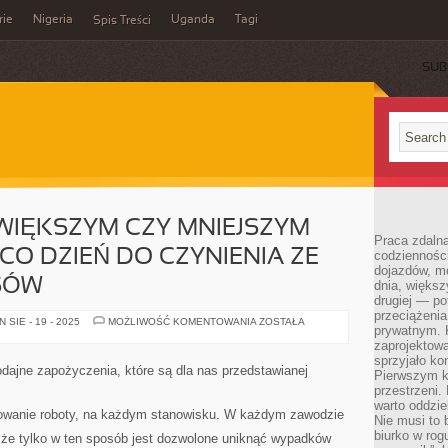
rie
Nigeria
Uganda
Tagi
Spis Treści
SUB
WIĘKSZYM CZY MNIEJSZYM
Praca zdalna
CO DZIEŃ DO CZYNIENIA ZE
codzienności
dojazdów, m
SÓW
dnia, większ
drugiej — po
przeciążeni
KAŻDY
SIE - 19 - 2025
MOŻLIWOŚĆ KOMENTOWANIA
ZOSTAŁA
prywatnym. 
Z
NAS
zaprojektowa
W
sprzyjało kon
WIĘKSZYM
odajne zapożyczenia, które są dla nas przedstawianej
Pierwszym k
CZY
MNIEJSZYM
przestrzeni.
STOPNIU,
warto oddzie
MA
kowanie roboty, na każdym stanowisku. W każdym zawodzie
Nie musi to
NA
CO
biurko w rog
że tylko w ten sposób jest dozwolone uniknąć wypadków
DZIEŃ