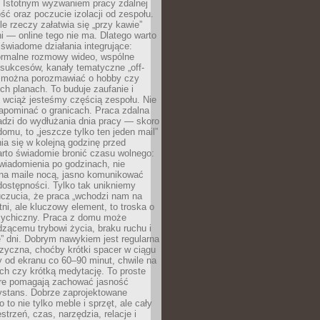
. Istotnym wyzwaniem pracy zdalnej
ść oraz poczucie izolacji od zespołu.
le rzeczy załatwia się „przy kawie”
i — online tego nie ma. Dlatego warto
wiadome działania integrujące:
formalne rozmowy wideo, wspólne
sukcesów, kanały tematyczne „off-
ie można porozmawiać o hobby czy
h planach. To buduje zaufanie i
 wciąż jesteśmy częścią zespołu. Nie
apominać o granicach. Praca zdalna
adzi do wydłużania dnia pracy — skoro
domu, to „jeszcze tylko ten jeden mail”
ia się w kolejną godzinę przed
rto świadomie bronić czasu wolnego:
wiadomienia po godzinach, nie
na maile nocą, jasno komunikować
ostępności. Tylko tak unikniemy
uczucia, że praca „wchodzi nam na
tni, ale kluczowy element, to troska o
sychiczny. Praca z domu może
dzącemu trybowi życia, braku ruchu i
ę” dni. Dobrym nawykiem jest regularna
zyczna, choćby krótki spacer w ciągu
y od ekranu co 60–90 minut, chwile na
ch czy krótką medytację. To proste
tóre pomagają zachować jasność
ystans. Dobrze zaprojektowane
 to nie tylko meble i sprzęt, ale cały
strzeń, czas, narzędzia, relacje i