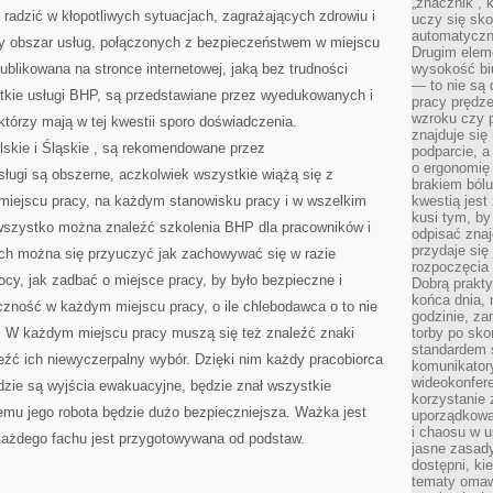
„znacznik”, 
DO
e radzić w kłopotliwych sytuacjach, zagrażających zdrowiu i
CZYNIENIA
uczy się sk
ZE
automatyczni
y obszar usług, połączonych z bezpieczeństwem w miejscu
ŚWIATEM
Drugim elem
FINANSÓW
opublikowana na stronce internetowej, jaką bez trudności
wysokość biu
— to nie są 
kie usługi BHP, są przedstawiane przez wyedukowanych i
pracy prędze
wzroku czy p
tórzy mają w tej kwestii sporo doświadczenia.
znajduje się
skie i Śląskie , są rekomendowane przez
podparcie, a
o ergonomię 
ługi są obszerne, aczkolwiek wszystkie wiążą się z
brakiem bólu
iejscu pracy, na każdym stanowisku pracy i w wszelkim
kwestią jes
kusi tym, by
wszystko można znaleźć szkolenia BHP dla pracowników i
odpisać zna
przydaje się
ch można się przyuczyć jak zachowywać się w razie
rozpoczęcia 
ocy, jak zadbać o miejsce pracy, by było bezpieczne i
Dobrą praktyk
końca dnia, 
zność w każdym miejscu pracy, o ile chlebodawca o to nie
godzinie, za
. W każdym miejscu pracy muszą się też znaleźć znaki
torby po sko
standardem 
eźć ich niewyczerpalny wybór. Dzięki nim każdy pracobiorca
komunikatory
wideokonfere
dzie są wyjścia ewakuacyjne, będzie znał wszystkie
korzystanie 
temu jego robota będzie dużo bezpieczniejsza. Ważka jest
uporządkowa
i chaosu w u
 każdego fachu jest przygotowywana od podstaw.
jasne zasady
dostępni, ki
tematy omaw