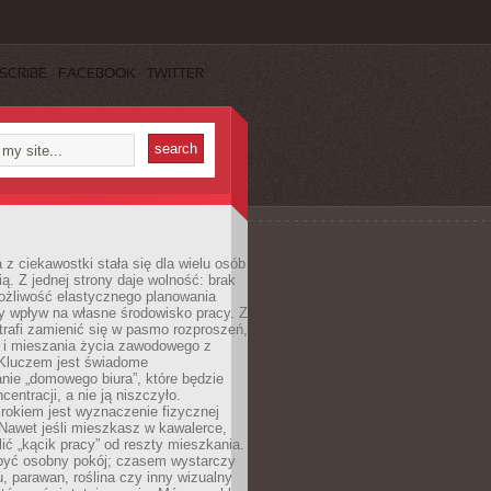
SCRIBE
FACEBOOK
TWITTER
 z ciekawostki stała się dla wielu osób
ą. Z jednej strony daje wolność: brak
ożliwość elastycznego planowania
y wpływ na własne środowisko pracy. Z
trafi zamienić się w pasmo rozproszeń,
a i mieszania życia zawodowego z
Kluczem jest świadome
nie „domowego biura”, które będzie
centracji, a nie ją niszczyło.
rokiem jest wyznaczenie fizycznej
 Nawet jeśli mieszkasz w kawalerce,
lić „kącik pracy” od reszty mieszkania.
 być osobny pokój; czasem wystarczy
u, parawan, roślina czy inny wizualny