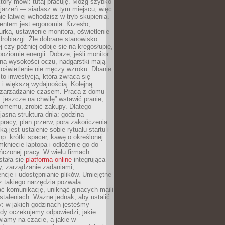
który mówi: tutaj pracuję. Mózg szybko
ojarzeń — siadasz w tym miejscu, więc
e łatwiej wchodzisz w tryb skupienia.
entem jest ergonomia. Krzesło,
rka, ustawienie monitora, oświetlenie
drobiazgi. Źle dobrane stanowisko
j czy później odbije się na kręgosłupie,
oziomie energii. Dobrze, jeśli monitor
 na wysokości oczu, nadgarstki mają
 oświetlenie nie męczy wzroku. Dbanie
to inwestycja, która zwraca się
 i większą wydajnością. Kolejną
t zarządzanie czasem. Praca z domu
 „jeszcze na chwilę” wstawić pranie,
jomemu, zrobić zakupy. Dlatego
 jasna struktura dnia: godzina
pracy, plan przerw, pora zakończenia.
ą jest ustalenie sobie rytuału startu i
np. krótki spacer, kawę o określonej
mknięcie laptopa i odłożenie go do
ńczonej pracy. W wielu firmach
stała się
platforma online
integrująca
, zarządzanie zadaniami,
ncje i udostępnianie plików. Umiejętne
z takiego narzędzia pozwala
ć komunikację, uniknąć ginących maili
staleniach. Ważne jednak, aby ustalić
: w jakich godzinach jesteśmy
edy oczekujemy odpowiedzi, jakie
iamy na czacie, a jakie w