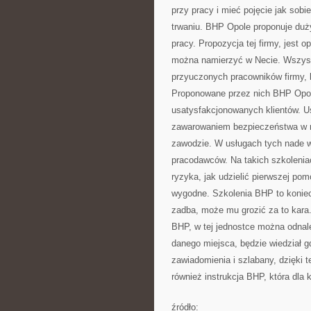
przy pracy i mieć pojęcie jak sobi
trwaniu. BHP Opole proponuje duż
pracy. Propozycja tej firmy, jest 
można namierzyć w Necie. Wszyst
przyuczonych pracowników firmy, k
Proponowane przez nich BHP Opol
usatysfakcjonowanych klientów. Us
zawarowaniem bezpieczeństwa w m
zawodzie. W usługach tych nade 
pracodawców. Na takich szkolenia
ryzyka, jak udzielić pierwszej pom
wygodne. Szkolenia BHP to koniec
zadba, może mu grozić za to kara
BHP, w tej jednostce można odnal
danego miejsca, będzie wiedział g
zawiadomienia i szlabany, dzięki 
również instrukcja BHP, która dla
źródło: