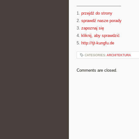
———————————
1.
przejdź do strony
2.
sprawdź nasze porady
3.
zapoznaj się
4.
kliknij, aby sprawdzić
5.
http://tjt-kungfu.de
CATEGORIES:
ARCHITEKTURA
Comments are closed.