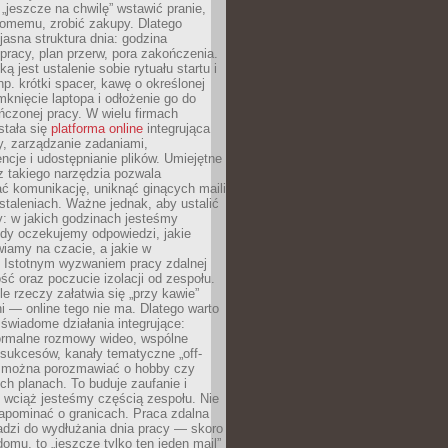
 „jeszcze na chwilę” wstawić pranie,
jomemu, zrobić zakupy. Dlatego
 jasna struktura dnia: godzina
pracy, plan przerw, pora zakończenia.
ą jest ustalenie sobie rytuału startu i
np. krótki spacer, kawę o określonej
mknięcie laptopa i odłożenie go do
ńczonej pracy. W wielu firmach
stała się
platforma online
integrująca
, zarządzanie zadaniami,
ncje i udostępnianie plików. Umiejętne
z takiego narzędzia pozwala
ć komunikację, uniknąć ginących maili
staleniach. Ważne jednak, aby ustalić
: w jakich godzinach jesteśmy
edy oczekujemy odpowiedzi, jakie
iamy na czacie, a jakie w
. Istotnym wyzwaniem pracy zdalnej
ść oraz poczucie izolacji od zespołu.
le rzeczy załatwia się „przy kawie”
i — online tego nie ma. Dlatego warto
wiadome działania integrujące:
formalne rozmowy wideo, wspólne
sukcesów, kanały tematyczne „off-
ie można porozmawiać o hobby czy
h planach. To buduje zaufanie i
 wciąż jesteśmy częścią zespołu. Nie
apominać o granicach. Praca zdalna
adzi do wydłużania dnia pracy — skoro
domu, to „jeszcze tylko ten jeden mail”