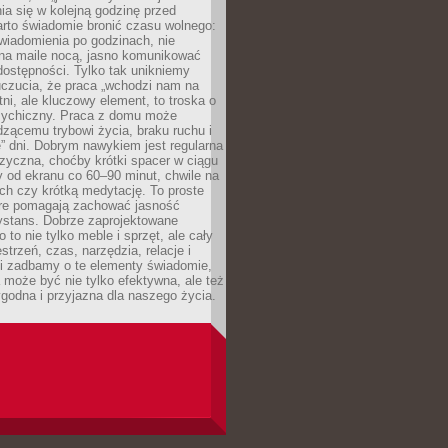
ia się w kolejną godzinę przed
rto świadomie bronić czasu wolnego:
wiadomienia po godzinach, nie
na maile nocą, jasno komunikować
ostępności. Tylko tak unikniemy
uczucia, że praca „wchodzi nam na
tni, ale kluczowy element, to troska o
sychiczny. Praca z domu może
dzącemu trybowi życia, braku ruchu i
ę” dni. Dobrym nawykiem jest regularna
zyczna, choćby krótki spacer w ciągu
y od ekranu co 60–90 minut, chwile na
ch czy krótką medytację. To proste
tóre pomagają zachować jasność
ystans. Dobrze zaprojektowane
 to nie tylko meble i sprzęt, ale cały
strzeń, czas, narzędzia, relacje i
li zadbamy o te elementy świadomie,
 może być nie tylko efektywna, ale też
godna i przyjazna dla naszego życia.