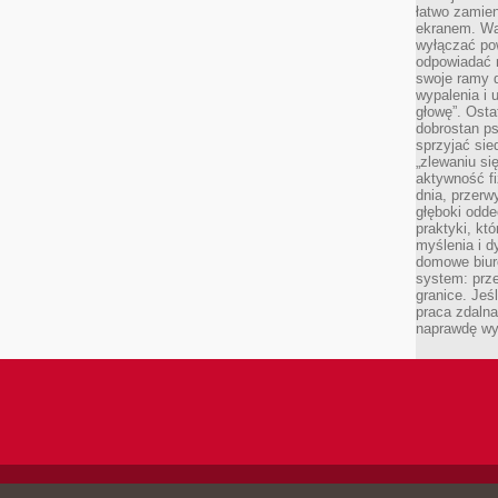
łatwo zamien
ekranem. Wa
wyłączać po
odpowiadać 
swoje ramy d
wypalenia i 
głowę”. Osta
dobrostan p
sprzyjać sie
„zlewaniu si
aktywność fi
dnia, przerw
głęboki odde
praktyki, k
myślenia i d
domowe biuro
system: prze
granice. Jeś
praca zdalna
naprawdę wy