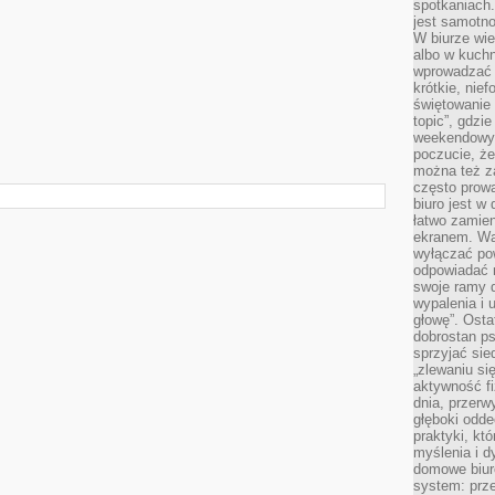
spotkaniach
jest samotno
W biurze wie
albo w kuchn
wprowadzać ś
krótkie, nie
świętowanie 
topic”, gdz
weekendowyc
poczucie, że
można też z
często prow
biuro jest w 
łatwo zamien
ekranem. Wa
wyłączać po
odpowiadać 
swoje ramy d
wypalenia i 
głowę”. Osta
dobrostan p
sprzyjać sie
„zlewaniu si
aktywność fi
dnia, przerw
głęboki odde
praktyki, k
myślenia i d
domowe biuro
system: prze