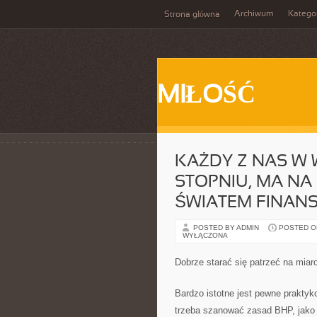
Archiwum
Katego
Strona główna
MIŁOŚĆ
KAŻDY Z NAS W 
STOPNIU, MA NA 
ŚWIATEM FINAN
POSTED BY ADMIN
POSTED ON 
WYŁĄCZONA
Dobrze starać się patrzeć na miar
Bardzo istotne jest pewne prakty
trzeba szanować zasad BHP, jako 