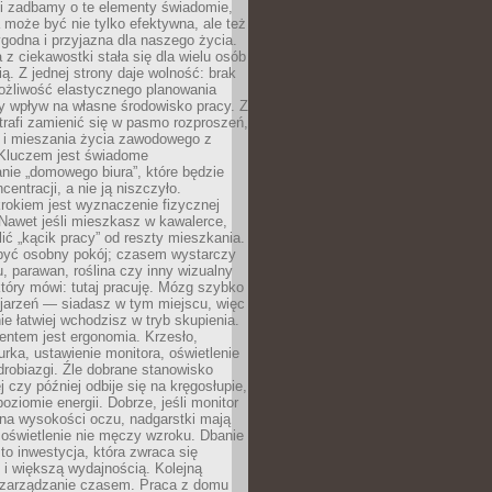
li zadbamy o te elementy świadomie,
 może być nie tylko efektywna, ale też
godna i przyjazna dla naszego życia.
 z ciekawostki stała się dla wielu osób
ą. Z jednej strony daje wolność: brak
ożliwość elastycznego planowania
y wpływ na własne środowisko pracy. Z
trafi zamienić się w pasmo rozproszeń,
a i mieszania życia zawodowego z
Kluczem jest świadome
nie „domowego biura”, które będzie
centracji, a nie ją niszczyło.
rokiem jest wyznaczenie fizycznej
 Nawet jeśli mieszkasz w kawalerce,
lić „kącik pracy” od reszty mieszkania.
 być osobny pokój; czasem wystarczy
u, parawan, roślina czy inny wizualny
który mówi: tutaj pracuję. Mózg szybko
ojarzeń — siadasz w tym miejscu, więc
e łatwiej wchodzisz w tryb skupienia.
entem jest ergonomia. Krzesło,
rka, ustawienie monitora, oświetlenie
drobiazgi. Źle dobrane stanowisko
j czy później odbije się na kręgosłupie,
oziomie energii. Dobrze, jeśli monitor
 na wysokości oczu, nadgarstki mają
 oświetlenie nie męczy wzroku. Dbanie
to inwestycja, która zwraca się
 i większą wydajnością. Kolejną
t zarządzanie czasem. Praca z domu