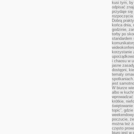
kusi tym, by
odpisać zna
przydaje się
rozpoczęcia 
Dobrą praktyk
końca dnia, 
godzinie, za
torby po sko
standardem 
komunikatory
wideokonfere
korzystanie 
uporządkowa
i chaosu w u
jasne zasady
dostępni, ki
tematy omaw
spotkaniach
jest samotno
W biurze wie
albo w kuchn
wprowadzać ś
krótkie, nie
świętowanie 
topic”, gdz
weekendowyc
poczucie, że
można też z
często prow
biuro jest w 