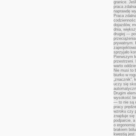
granice. Jeś
praca zdalna
naprawdę wy
Praca zdalna
codzienności
dojazdów, m
dnia, większ
drugiej — po
przeciążeni
prywatnym. 
zaprojektowa
sprzyjało kon
Pierwszym k
przestrzeni.
warto oddzie
Nie musi to
biurko w rog
„znacznik”, 
uczy się sk
automatyczni
Drugim elem
wysokość biu
— to nie są 
pracy prędze
wzroku czy p
znajduje się
podparcie, a
o ergonomię 
brakiem bólu
kwestią jes