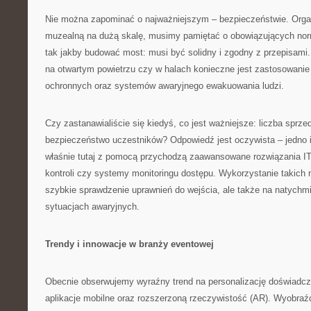
Nie można zapominać o najważniejszym – bezpieczeństwie. Organ
muzealną na dużą skalę, musimy pamiętać o obowiązujących nor
tak jakby budować most: musi być solidny i zgodny z przepisami.
na otwartym powietrzu czy w halach konieczne jest zastosowani
ochronnych oraz systemów awaryjnego ewakuowania ludzi.
Czy zastanawialiście się kiedyś, co jest ważniejsze: liczba sprze
bezpieczeństwo uczestników? Odpowiedź jest oczywista – jedno i 
właśnie tutaj z pomocą przychodzą zaawansowane rozwiązania IT 
kontroli czy systemy monitoringu dostępu. Wykorzystanie takich n
szybkie sprawdzenie uprawnień do wejścia, ale także na natych
sytuacjach awaryjnych.
Trendy i innowacje w branży eventowej
Obecnie obserwujemy wyraźny trend na personalizację doświadcz
aplikacje mobilne oraz rozszerzoną rzeczywistość (AR). Wyobra