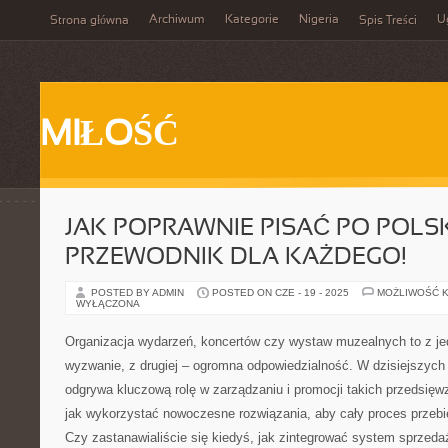
Archiwum
Kategorie
Nigeria
U
Strona główna
Spis Treści
MIŁOŚĆ
JAK POPRAWNIE PISAĆ PO POLS
PRZEWODNIK DLA KAŻDEGO!
POSTED BY ADMIN
POSTED ON CZE - 19 - 2025
MOŻLIWOŚĆ 
WYŁĄCZONA
Organizacja wydarzeń, koncertów czy wystaw muzealnych to z je
wyzwanie, z drugiej – ogromna odpowiedzialność. W dzisiejszych
odgrywa kluczową rolę w zarządzaniu i promocji takich przedsięwz
jak wykorzystać nowoczesne rozwiązania, aby cały proces przebie
Czy zastanawialiście się kiedyś, jak zintegrować system sprzedaż