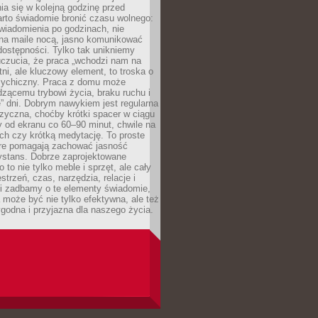
ia się w kolejną godzinę przed
rto świadomie bronić czasu wolnego:
wiadomienia po godzinach, nie
na maile nocą, jasno komunikować
ostępności. Tylko tak unikniemy
uczucia, że praca „wchodzi nam na
tni, ale kluczowy element, to troska o
sychiczny. Praca z domu może
dzącemu trybowi życia, braku ruchu i
ę” dni. Dobrym nawykiem jest regularna
zyczna, choćby krótki spacer w ciągu
y od ekranu co 60–90 minut, chwile na
ch czy krótką medytację. To proste
tóre pomagają zachować jasność
ystans. Dobrze zaprojektowane
 to nie tylko meble i sprzęt, ale cały
strzeń, czas, narzędzia, relacje i
li zadbamy o te elementy świadomie,
 może być nie tylko efektywna, ale też
godna i przyjazna dla naszego życia.