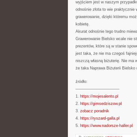
wyjściem jest w naszym przypadku 
odnośnie złota to wie praktycznie 
grawerowanie, dzięki któremu moż
kobietę.
Akurat odnośnie tego trudno miewa
Grawerowanie Bielsko wcale nie s
prezentów, które są w stanie spo
jest taka, że nie ma czegoś fajniej
niszczą własną biżuterię. Nie ma
że taka Naprawa Biżuterii Bielsko 
źródło:
———————————
1.
https://mojesalento.pl
2.
https://gimsedziszow.pl
3.
zobacz poradnik
4.
https://ryszard-galla.pl
5.
https://www.nadorsze-haller.pl