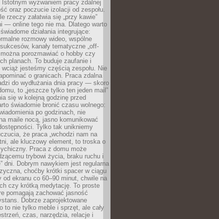
. Istotnym wyzwaniem pracy zdalnej
ść oraz poczucie izolacji od zespołu.
le rzeczy załatwia się „przy kawie”
i — online tego nie ma. Dlatego warto
wiadome działania integrujące:
formalne rozmowy wideo, wspólne
sukcesów, kanały tematyczne „off-
ie można porozmawiać o hobby czy
h planach. To buduje zaufanie i
 wciąż jesteśmy częścią zespołu. Nie
apominać o granicach. Praca zdalna
adzi do wydłużania dnia pracy — skoro
domu, to „jeszcze tylko ten jeden mail”
ia się w kolejną godzinę przed
rto świadomie bronić czasu wolnego:
wiadomienia po godzinach, nie
na maile nocą, jasno komunikować
ostępności. Tylko tak unikniemy
uczucia, że praca „wchodzi nam na
tni, ale kluczowy element, to troska o
sychiczny. Praca z domu może
dzącemu trybowi życia, braku ruchu i
ę” dni. Dobrym nawykiem jest regularna
zyczna, choćby krótki spacer w ciągu
y od ekranu co 60–90 minut, chwile na
ch czy krótką medytację. To proste
tóre pomagają zachować jasność
ystans. Dobrze zaprojektowane
 to nie tylko meble i sprzęt, ale cały
strzeń, czas, narzędzia, relacje i