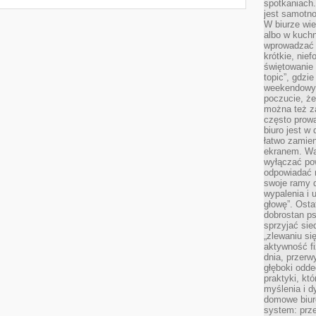
spotkaniach
jest samotno
W biurze wie
albo w kuchn
wprowadzać ś
krótkie, nie
świętowanie 
topic”, gdz
weekendowyc
poczucie, że
można też z
często prow
biuro jest w 
łatwo zamien
ekranem. Wa
wyłączać po
odpowiadać 
swoje ramy d
wypalenia i 
głowę”. Osta
dobrostan p
sprzyjać sie
„zlewaniu si
aktywność fi
dnia, przerw
głęboki odde
praktyki, k
myślenia i d
domowe biuro
system: prze