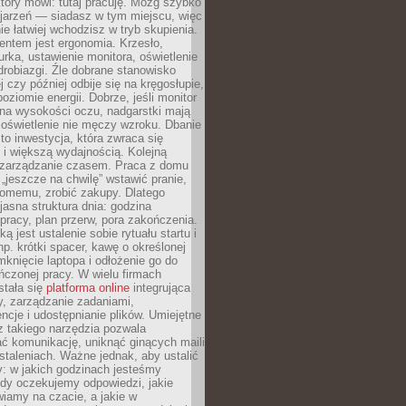
który mówi: tutaj pracuję. Mózg szybko
ojarzeń — siadasz w tym miejscu, więc
e łatwiej wchodzisz w tryb skupienia.
entem jest ergonomia. Krzesło,
rka, ustawienie monitora, oświetlenie
drobiazgi. Źle dobrane stanowisko
j czy później odbije się na kręgosłupie,
oziomie energii. Dobrze, jeśli monitor
 na wysokości oczu, nadgarstki mają
 oświetlenie nie męczy wzroku. Dbanie
to inwestycja, która zwraca się
 i większą wydajnością. Kolejną
t zarządzanie czasem. Praca z domu
 „jeszcze na chwilę” wstawić pranie,
jomemu, zrobić zakupy. Dlatego
 jasna struktura dnia: godzina
pracy, plan przerw, pora zakończenia.
ą jest ustalenie sobie rytuału startu i
np. krótki spacer, kawę o określonej
mknięcie laptopa i odłożenie go do
ńczonej pracy. W wielu firmach
stała się
platforma online
integrująca
, zarządzanie zadaniami,
ncje i udostępnianie plików. Umiejętne
z takiego narzędzia pozwala
ć komunikację, uniknąć ginących maili
staleniach. Ważne jednak, aby ustalić
: w jakich godzinach jesteśmy
edy oczekujemy odpowiedzi, jakie
iamy na czacie, a jakie w