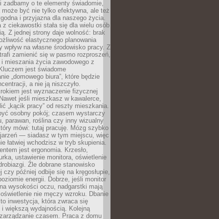
li zadbamy o te elementy świadomie,
 może być nie tylko efektywna, ale też
godna i przyjazna dla naszego życia.
 z ciekawostki stała się dla wielu osób
ą. Z jednej strony daje wolność: brak
ożliwość elastycznego planowania
y wpływ na własne środowisko pracy. Z
trafi zamienić się w pasmo rozproszeń,
a i mieszania życia zawodowego z
Kluczem jest świadome
nie „domowego biura”, które będzie
centracji, a nie ją niszczyło.
rokiem jest wyznaczenie fizycznej
 Nawet jeśli mieszkasz w kawalerce,
lić „kącik pracy” od reszty mieszkania.
 być osobny pokój; czasem wystarczy
u, parawan, roślina czy inny wizualny
który mówi: tutaj pracuję. Mózg szybko
ojarzeń — siadasz w tym miejscu, więc
e łatwiej wchodzisz w tryb skupienia.
entem jest ergonomia. Krzesło,
rka, ustawienie monitora, oświetlenie
drobiazgi. Źle dobrane stanowisko
j czy później odbije się na kręgosłupie,
oziomie energii. Dobrze, jeśli monitor
 na wysokości oczu, nadgarstki mają
 oświetlenie nie męczy wzroku. Dbanie
to inwestycja, która zwraca się
 i większą wydajnością. Kolejną
t zarządzanie czasem. Praca z domu