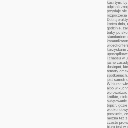
kusi tym, by
odpisać zna
przydaje się
rozpoczęcia 
Dobrą praktyk
końca dnia, 
godzinie, za
torby po sko
standardem 
komunikatory
wideokonfere
korzystanie 
uporządkowa
i chaosu w u
jasne zasady
dostępni, ki
tematy omaw
spotkaniach
jest samotno
W biurze wie
albo w kuchn
wprowadzać ś
krótkie, nie
świętowanie 
topic”, gdz
weekendowyc
poczucie, że
można też z
często prow
biuro jest w 