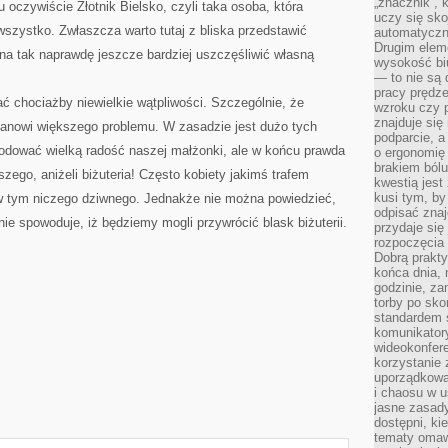
„znacznik”, 
oczywiście Złotnik Bielsko, czyli taka osoba, która
uczy się sk
wszystko. Zwłaszcza warto tutaj z bliska przedstawić
automatyczni
Drugim elem
na tak naprawdę jeszcze bardziej uszczęśliwić własną
wysokość biu
— to nie są 
pracy prędze
ć chociażby niewielkie wątpliwości. Szczególnie, że
wzroku czy p
znajduje się
tanowi większego problemu. W zasadzie jest dużo tych
podparcie, a
wodować wielką radość naszej małżonki, ale w końcu prawda
o ergonomię 
brakiem bólu
szego, aniżeli biżuteria! Często kobiety jakimś trafem
kwestią jes
kusi tym, by
 w tym niczego dziwnego. Jednakże nie można powiedzieć,
odpisać zna
nie spowoduje, iż będziemy mogli przywrócić blask biżuterii.
przydaje się
rozpoczęcia 
Dobrą praktyk
końca dnia, 
godzinie, za
torby po sko
standardem 
komunikatory
wideokonfere
korzystanie 
uporządkowa
i chaosu w u
jasne zasady
dostępni, ki
tematy omaw