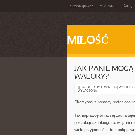
Archiwum
Katego
Strona główna
MIŁOŚĆ
JAK PANIE MOG
WALORY?
POSTED BY ADMIN
POSTED ON
WYŁĄCZONA
Skorzystaj z pomocy profesjonaln
Tak naprawdę to raczej żadna tajem
poszukujesz takiego rozwiązania, 
wiele przyjemności, to z całą pewn