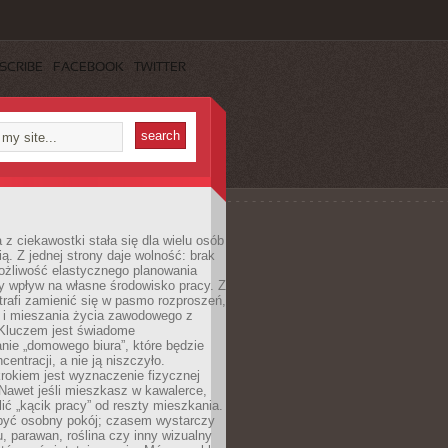
SCRIBE
FACEBOOK
TWITTER
 z ciekawostki stała się dla wielu osób
ą. Z jednej strony daje wolność: brak
ożliwość elastycznego planowania
y wpływ na własne środowisko pracy. Z
trafi zamienić się w pasmo rozproszeń,
a i mieszania życia zawodowego z
Kluczem jest świadome
nie „domowego biura”, które będzie
centracji, a nie ją niszczyło.
rokiem jest wyznaczenie fizycznej
 Nawet jeśli mieszkasz w kawalerce,
lić „kącik pracy” od reszty mieszkania.
 być osobny pokój; czasem wystarczy
u, parawan, roślina czy inny wizualny