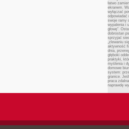
łatwo zamien
ekranem. Wa
wyłączać po
odpowiadać 
swoje ramy d
wypalenia i 
głowę”. Osta
dobrostan p
sprzyjać sie
„zlewaniu si
aktywność fi
dnia, przerw
głęboki odde
praktyki, k
myślenia i d
domowe biuro
system: prze
granice. Jeś
praca zdalna
naprawdę wy