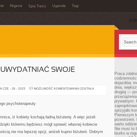
rie
Nigeria
Uganda
Tagi
Spis Treści
SUB
Ą UWYDATNIAĆ SWOJE
Praca zdalna
codzienności
dojazdów, m
dnia, większ
JAK
 CZE - 28 - 2025
MOŻLIWOŚĆ KOMENTOWANIA
ZOSTAŁA
drugiej — po
PANIE
MOGĄ
przeciążeni
UWYDATNIAĆ
prywatnym. 
SWOJE
ego psychoterapeuty
WALORY?
zaprojektowa
sprzyjało kon
Pierwszym k
nica, iż kobiety kochają ładną biżuterię. A więc jeżeli
przestrzeni.
warto oddzie
dzięki któremu będziesz mógł sprawić własnej kobiecie
Nie musi to
ością nie ma lepszej opcji, aniżeli kupno biżuterii. Dobrym
biurko w rog