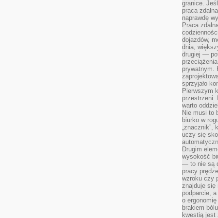
granice. Jeś
praca zdalna
naprawdę wy
Praca zdalna
codzienności
dojazdów, m
dnia, większ
drugiej — po
przeciążeni
prywatnym. 
zaprojektowa
sprzyjało kon
Pierwszym k
przestrzeni.
warto oddzie
Nie musi to
biurko w rog
„znacznik”, 
uczy się sk
automatyczni
Drugim elem
wysokość biu
— to nie są 
pracy prędze
wzroku czy p
znajduje się
podparcie, a
o ergonomię 
brakiem bólu
kwestią jes