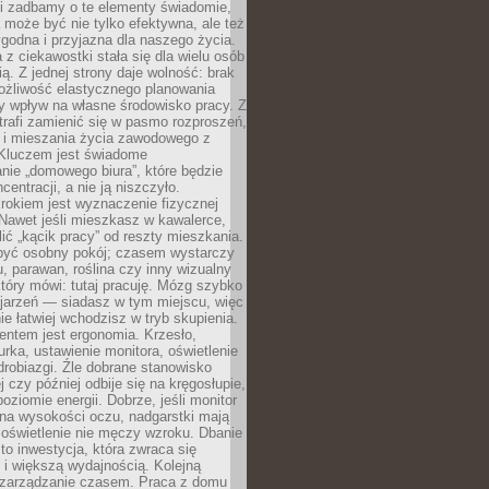
li zadbamy o te elementy świadomie,
 może być nie tylko efektywna, ale też
godna i przyjazna dla naszego życia.
 z ciekawostki stała się dla wielu osób
ą. Z jednej strony daje wolność: brak
ożliwość elastycznego planowania
y wpływ na własne środowisko pracy. Z
trafi zamienić się w pasmo rozproszeń,
a i mieszania życia zawodowego z
Kluczem jest świadome
nie „domowego biura”, które będzie
centracji, a nie ją niszczyło.
rokiem jest wyznaczenie fizycznej
 Nawet jeśli mieszkasz w kawalerce,
lić „kącik pracy” od reszty mieszkania.
 być osobny pokój; czasem wystarczy
u, parawan, roślina czy inny wizualny
który mówi: tutaj pracuję. Mózg szybko
ojarzeń — siadasz w tym miejscu, więc
e łatwiej wchodzisz w tryb skupienia.
entem jest ergonomia. Krzesło,
rka, ustawienie monitora, oświetlenie
drobiazgi. Źle dobrane stanowisko
j czy później odbije się na kręgosłupie,
oziomie energii. Dobrze, jeśli monitor
 na wysokości oczu, nadgarstki mają
 oświetlenie nie męczy wzroku. Dbanie
to inwestycja, która zwraca się
 i większą wydajnością. Kolejną
t zarządzanie czasem. Praca z domu