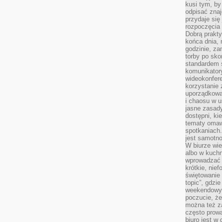
kusi tym, by
odpisać zna
przydaje się
rozpoczęcia 
Dobrą praktyk
końca dnia, 
godzinie, za
torby po sko
standardem 
komunikatory
wideokonfere
korzystanie 
uporządkowa
i chaosu w u
jasne zasady
dostępni, ki
tematy omaw
spotkaniach
jest samotno
W biurze wie
albo w kuchn
wprowadzać ś
krótkie, nie
świętowanie 
topic”, gdz
weekendowyc
poczucie, że
można też z
często prow
biuro jest w 