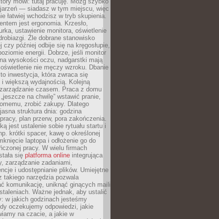
który mówi: tutaj pracuję. Mózg szybko
ojarzeń — siadasz w tym miejscu, więc
e łatwiej wchodzisz w tryb skupienia.
entem jest ergonomia. Krzesło,
rka, ustawienie monitora, oświetlenie
drobiazgi. Źle dobrane stanowisko
j czy później odbije się na kręgosłupie,
oziomie energii. Dobrze, jeśli monitor
 na wysokości oczu, nadgarstki mają
 oświetlenie nie męczy wzroku. Dbanie
to inwestycja, która zwraca się
 i większą wydajnością. Kolejną
t zarządzanie czasem. Praca z domu
 „jeszcze na chwilę” wstawić pranie,
jomemu, zrobić zakupy. Dlatego
 jasna struktura dnia: godzina
pracy, plan przerw, pora zakończenia.
ą jest ustalenie sobie rytuału startu i
np. krótki spacer, kawę o określonej
mknięcie laptopa i odłożenie go do
ńczonej pracy. W wielu firmach
stała się
platforma online
integrująca
, zarządzanie zadaniami,
ncje i udostępnianie plików. Umiejętne
z takiego narzędzia pozwala
ć komunikację, uniknąć ginących maili
staleniach. Ważne jednak, aby ustalić
: w jakich godzinach jesteśmy
edy oczekujemy odpowiedzi, jakie
iamy na czacie, a jakie w