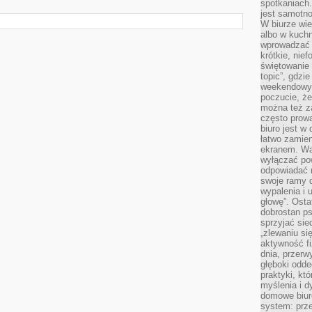
spotkaniach
jest samotno
W biurze wie
albo w kuchn
wprowadzać ś
krótkie, nie
świętowanie 
topic”, gdz
weekendowyc
poczucie, że
można też z
często prow
biuro jest w 
łatwo zamien
ekranem. Wa
wyłączać po
odpowiadać 
swoje ramy d
wypalenia i 
głowę”. Osta
dobrostan p
sprzyjać sie
„zlewaniu si
aktywność fi
dnia, przerw
głęboki odde
praktyki, k
myślenia i d
domowe biuro
system: prze