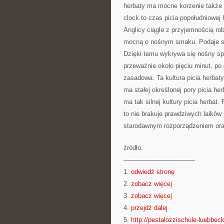
herbaty ma mocne korzenie także 
clock to czas picia popołudniowej h
Anglicy ciągle z przyjemnością rob
mocną o nośnym smaku. Podaje się
Dzięki temu wykrywa się nośny sp
przeważnie około pięciu minut, po
zasadowa. Ta kultura picia herbaty
ma stałej określonej pory picia he
ma tak silnej kultury picia herbat
to nie brakuje prawdziwych laików p
starodawnym rozporządzeniem oraz 
źródło:
———————————
1.
odwiedź stronę
2.
zobacz więcej
3.
zobacz więcej
4.
przejdź dalej
5.
http://pestalozzischule-luebbec