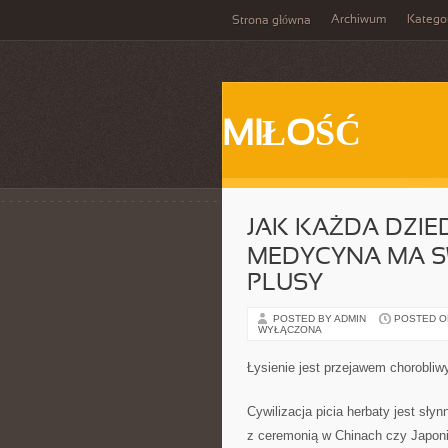
Archiwum
Katego
Strona główna
MIŁOŚĆ
JAK KAŻDA DZIE
MEDYCYNA MA S
PLUSY
POSTED BY ADMIN
POSTED ON 
WYŁĄCZONA
Łysienie jest przejawem chorobliw
Cywilizacja picia herbaty jest słyn
z ceremonią w Chinach czy Japonii