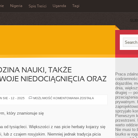
rie
Nigeria
Uganda
Tagi
Spis Treści
SUB
DZINA NAUKI, TAKŻE
Praca zdalna
WOJE NIEDOCIĄGNIĘCIA ORAZ
codzienności
dojazdów, m
dnia, większ
drugiej — po
przeciążeni
JAK
SIE - 12 - 2025
MOŻLIWOŚĆ KOMENTOWANIA
ZOSTAŁA
KAŻDA
prywatnym. 
DZIEDZINA
zaprojektowa
NAUKI,
sprzyjało kon
TAKŻE
ym, który znamionuje się
MEDYCYNA
Pierwszym k
MA
przestrzeni.
SWOJE
warto oddzie
NIEDOCIĄGNIĘCIA
na od tysiącleci. Większości z nas picie herbaty kojarzy się
ORAZ
Nie musi to
PLUSY
, lub z czajem rosyjskim. Niemniej jednak tradycja picia
biurko w rog