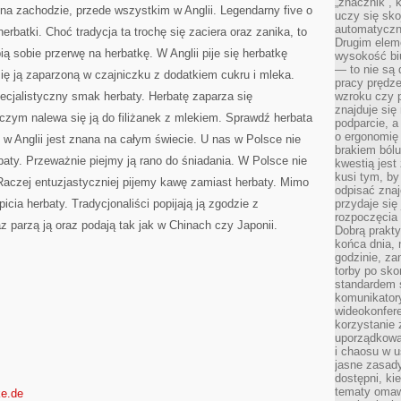
„znacznik”, 
na zachodzie, przede wszystkim w Anglii. Legendarny five o
uczy się sk
automatyczni
erbatki. Choć tradycja ta trochę się zaciera oraz zanika, to
Drugim elem
ią sobie przerwę na herbatkę. W Anglii pije się herbatkę
wysokość biu
— to nie są 
 ją zaparzoną w czajniczku z dodatkiem cukru i mleka.
pracy prędze
ecjalistyczny smak herbaty. Herbatę zaparza się
wzroku czy p
znajduje się
 czym nalewa się ją do filiżanek z mlekiem. Sprawdź herbata
podparcie, a
o ergonomię 
 w Anglii jest znana na całym świecie. U nas w Polsce nie
brakiem bólu
rbaty. Przeważnie piejmy ją rano do śniadania. W Polsce nie
kwestią jes
kusi tym, by
. Raczej entuzjastyczniej pijemy kawę zamiast herbaty. Mimo
odpisać zna
icia herbaty. Tradycjonaliści popijają ją zgodzie z
przydaje się
rozpoczęcia 
parzą ją oraz podają tak jak w Chinach czy Japonii.
Dobrą praktyk
końca dnia, 
godzinie, za
torby po sko
standardem 
komunikatory
wideokonfere
korzystanie 
uporządkowa
i chaosu w u
jasne zasady
dostępni, ki
tematy omaw
ke.de