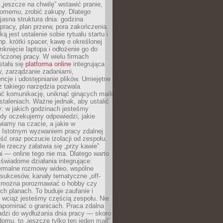
 „jeszcze na chwilę” wstawić pranie,
jomemu, zrobić zakupy. Dlatego
 jasna struktura dnia: godzina
pracy, plan przerw, pora zakończenia.
ą jest ustalenie sobie rytuału startu i
np. krótki spacer, kawę o określonej
mknięcie laptopa i odłożenie go do
ńczonej pracy. W wielu firmach
stała się
platforma online
integrująca
, zarządzanie zadaniami,
ncje i udostępnianie plików. Umiejętne
z takiego narzędzia pozwala
ć komunikację, uniknąć ginących maili
staleniach. Ważne jednak, aby ustalić
: w jakich godzinach jesteśmy
edy oczekujemy odpowiedzi, jakie
iamy na czacie, a jakie w
. Istotnym wyzwaniem pracy zdalnej
ść oraz poczucie izolacji od zespołu.
le rzeczy załatwia się „przy kawie”
i — online tego nie ma. Dlatego warto
wiadome działania integrujące:
formalne rozmowy wideo, wspólne
sukcesów, kanały tematyczne „off-
ie można porozmawiać o hobby czy
h planach. To buduje zaufanie i
 wciąż jesteśmy częścią zespołu. Nie
apominać o granicach. Praca zdalna
adzi do wydłużania dnia pracy — skoro
domu, to „jeszcze tylko ten jeden mail”