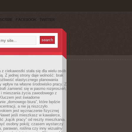
SCRIBE
FACEBOOK
TWITTER
 z ciekawostki stała się dla wielu osób
ą. Z jednej strony daje wolność: brak
ożliwość elastycznego planowania
y wpływ na własne środowisko pracy. Z
trafi zamienić się w pasmo rozproszeń,
a i mieszania życia zawodowego z
Kluczem jest świadome
nie „domowego biura”, które będzie
centracji, a nie ją niszczyło.
rokiem jest wyznaczenie fizycznej
 Nawet jeśli mieszkasz w kawalerce,
lić „kącik pracy” od reszty mieszkania.
 być osobny pokój; czasem wystarczy
u, parawan, roślina czy inny wizualny