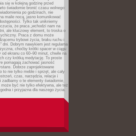
ia się w kolejną godzinę przed
rto świadomie bronić czasu wolnego:
wiadomienia po godzinach, nie
na maile nocą, jasno komunikować
ostępności. Tylko tak unikniemy
uczucia, że praca „wchodzi nam na
tni, ale kluczowy element, to troska o
sychiczny. Praca z domu może
dzącemu trybowi życia, braku ruchu i
ę” dni. Dobrym nawykiem jest regularna
zyczna, choćby krótki spacer w ciągu
y od ekranu co 60–90 minut, chwile na
ch czy krótką medytację. To proste
tóre pomagają zachować jasność
ystans. Dobrze zaprojektowane
 to nie tylko meble i sprzęt, ale cały
strzeń, czas, narzędzia, relacje i
li zadbamy o te elementy świadomie,
 może być nie tylko efektywna, ale też
godna i przyjazna dla naszego życia.