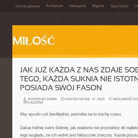
Archiwum
Kategorie
Nigeria
U
Strona główna
Spis Treści
MIŁOŚĆ
JAK JUŻ KAŻDA Z NAS ZDAJE SO
TEGO, KAŻDA SUKNIA NIE ISTOT
POSIADA SWÓJ FASON
POSTED BY ADMIN
POSTED ON SIE - 8 - 2025
MOŻLIWOŚĆ K
WYŁĄCZONA
Aby wyszło coś bezbłędnie, potrzeba na to trochę czasu
Zakup trafnej sukni ślubnej, jak wiadomo nie przynależy do najłat
tego względu, że ich wybór jest faktycznie znaczny. Każda przy