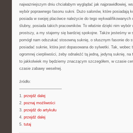
najważniejszym dniu chciałabym wyglądać jak najprawidłowiej, wsk
wybór poprawnego fasonu sukni. Dużo salonów, które posiadają k
posiada w swojej placówce należycie do tego wykwalifikowanych 
ślubny, posiada takich pracowników. To właśnie dzięki nim wybór 
prostszy, a my stajemy się bardziej spokojne. Także jesteśmy w s
pomógł nam odszukać stosowną suknię, o słusznym fasonie do sy
posiadać suknie, która jest dopasowana do sylwetki. Tak, wobec te
ogromnej cierpliwości, żeby odnaleźć tą jedną, jedyną suknię, na
to jakkolwiek my będziemy znaczącym szczegółem, w czasie cerem
czasie zabawy weselnej.
źródło:
———————————
1.
przejdź dalej
2.
poznaj możliwości
3.
przejdź do artykułu
4.
przejdź dalej
5.
tutaj