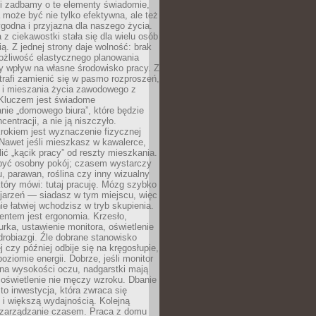
li zadbamy o te elementy świadomie,
 może być nie tylko efektywna, ale też
godna i przyjazna dla naszego życia.
 z ciekawostki stała się dla wielu osób
ą. Z jednej strony daje wolność: brak
ożliwość elastycznego planowania
y wpływ na własne środowisko pracy. Z
trafi zamienić się w pasmo rozproszeń,
a i mieszania życia zawodowego z
Kluczem jest świadome
nie „domowego biura”, które będzie
centracji, a nie ją niszczyło.
rokiem jest wyznaczenie fizycznej
 Nawet jeśli mieszkasz w kawalerce,
lić „kącik pracy” od reszty mieszkania.
 być osobny pokój; czasem wystarczy
u, parawan, roślina czy inny wizualny
który mówi: tutaj pracuję. Mózg szybko
ojarzeń — siadasz w tym miejscu, więc
e łatwiej wchodzisz w tryb skupienia.
entem jest ergonomia. Krzesło,
rka, ustawienie monitora, oświetlenie
drobiazgi. Źle dobrane stanowisko
j czy później odbije się na kręgosłupie,
oziomie energii. Dobrze, jeśli monitor
 na wysokości oczu, nadgarstki mają
 oświetlenie nie męczy wzroku. Dbanie
to inwestycja, która zwraca się
 i większą wydajnością. Kolejną
t zarządzanie czasem. Praca z domu