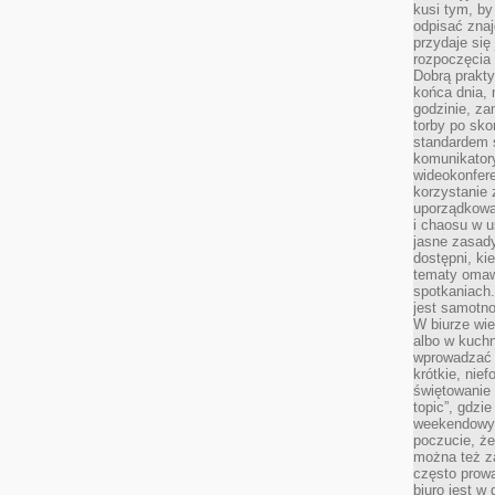
kusi tym, by
odpisać zna
przydaje się
rozpoczęcia 
Dobrą praktyk
końca dnia, 
godzinie, za
torby po sko
standardem 
komunikatory
wideokonfere
korzystanie 
uporządkowa
i chaosu w u
jasne zasady
dostępni, ki
tematy omaw
spotkaniach
jest samotno
W biurze wie
albo w kuchn
wprowadzać ś
krótkie, nie
świętowanie 
topic”, gdz
weekendowyc
poczucie, że
można też z
często prow
biuro jest w 