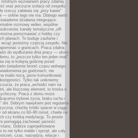
. Istotnym wyzwaniem pracy zdalnej
ść oraz poczucie izolacji od zespołu.
le rzeczy załatwia się „przy kawie”
i — online tego nie ma. Dlatego warto
wiadome działania integrujące:
formalne rozmowy wideo, wspólne
sukcesów, kanały tematyczne „off-
ie można porozmawiać o hobby czy
h planach. To buduje zaufanie i
 wciąż jesteśmy częścią zespołu. Nie
apominać o granicach. Praca zdalna
adzi do wydłużania dnia pracy — skoro
domu, to „jeszcze tylko ten jeden mail”
ia się w kolejną godzinę przed
rto świadomie bronić czasu wolnego:
wiadomienia po godzinach, nie
na maile nocą, jasno komunikować
ostępności. Tylko tak unikniemy
uczucia, że praca „wchodzi nam na
tni, ale kluczowy element, to troska o
sychiczny. Praca z domu może
dzącemu trybowi życia, braku ruchu i
ę” dni. Dobrym nawykiem jest regularna
zyczna, choćby krótki spacer w ciągu
y od ekranu co 60–90 minut, chwile na
ch czy krótką medytację. To proste
tóre pomagają zachować jasność
ystans. Dobrze zaprojektowane
 to nie tylko meble i sprzęt, ale cały
strzeń, czas, narzędzia, relacje i