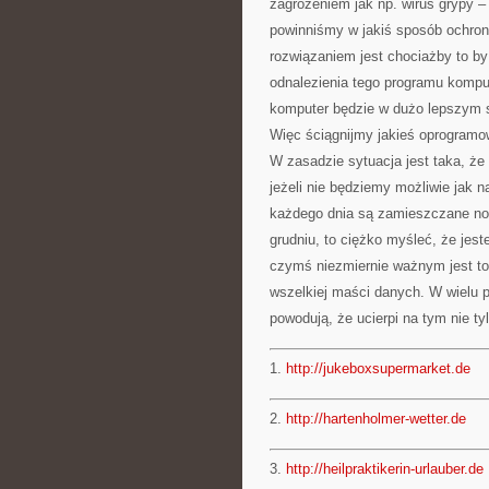
zagrożeniem jak np. wirus grypy –
powinniśmy w jakiś sposób ochron
rozwiązaniem jest chociażby to by
odnalezienia tego programu kompu
komputer będzie w dużo lepszym s
Więc ściągnijmy jakieś oprogram
W zasadzie sytuacja jest taka, że
jeżeli nie będziemy możliwie jak n
każdego dnia są zamieszczane nowe
grudniu, to ciężko myśleć, że jes
czymś niezmiernie ważnym jest t
wszelkiej maści danych. W wielu 
powodują, że ucierpi na tym nie ty
1.
http://jukeboxsupermarket.de
2.
http://hartenholmer-wetter.de
3.
http://heilpraktikerin-urlauber.de