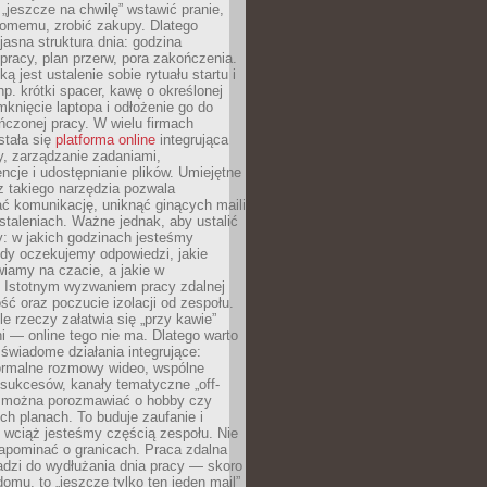
 „jeszcze na chwilę” wstawić pranie,
jomemu, zrobić zakupy. Dlatego
 jasna struktura dnia: godzina
pracy, plan przerw, pora zakończenia.
ą jest ustalenie sobie rytuału startu i
np. krótki spacer, kawę o określonej
mknięcie laptopa i odłożenie go do
ńczonej pracy. W wielu firmach
stała się
platforma online
integrująca
, zarządzanie zadaniami,
ncje i udostępnianie plików. Umiejętne
z takiego narzędzia pozwala
ć komunikację, uniknąć ginących maili
staleniach. Ważne jednak, aby ustalić
: w jakich godzinach jesteśmy
edy oczekujemy odpowiedzi, jakie
iamy na czacie, a jakie w
. Istotnym wyzwaniem pracy zdalnej
ść oraz poczucie izolacji od zespołu.
le rzeczy załatwia się „przy kawie”
i — online tego nie ma. Dlatego warto
wiadome działania integrujące:
formalne rozmowy wideo, wspólne
sukcesów, kanały tematyczne „off-
ie można porozmawiać o hobby czy
h planach. To buduje zaufanie i
 wciąż jesteśmy częścią zespołu. Nie
apominać o granicach. Praca zdalna
adzi do wydłużania dnia pracy — skoro
domu, to „jeszcze tylko ten jeden mail”