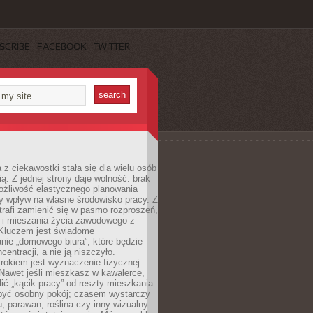
SCRIBE
FACEBOOK
TWITTER
 z ciekawostki stała się dla wielu osób
ą. Z jednej strony daje wolność: brak
ożliwość elastycznego planowania
y wpływ na własne środowisko pracy. Z
trafi zamienić się w pasmo rozproszeń,
a i mieszania życia zawodowego z
Kluczem jest świadome
nie „domowego biura”, które będzie
centracji, a nie ją niszczyło.
rokiem jest wyznaczenie fizycznej
 Nawet jeśli mieszkasz w kawalerce,
lić „kącik pracy” od reszty mieszkania.
 być osobny pokój; czasem wystarczy
u, parawan, roślina czy inny wizualny