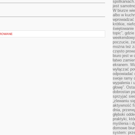
spotkaniach
jest samotno
W biurze wie
albo w kuchn
wprowadzać ś
krótkie, nie
świętowanie 
topic”, gdz
OROWANE
weekendowyc
poczucie, że
można też z
często prow
biuro jest w 
łatwo zamien
ekranem. Wa
wyłączać po
odpowiadać 
swoje ramy d
wypalenia i 
głowę”. Osta
dobrostan p
sprzyjać sie
„zlewaniu si
aktywność fi
dnia, przerw
głęboki odde
praktyki, k
myślenia i d
domowe biuro
system: prze