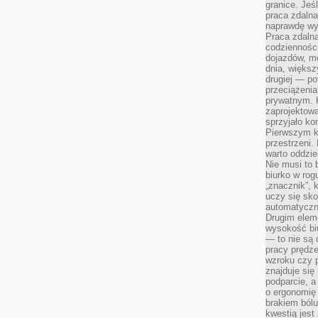
granice. Jeś
praca zdalna
naprawdę wy
Praca zdalna
codzienności
dojazdów, m
dnia, większ
drugiej — po
przeciążeni
prywatnym. 
zaprojektowa
sprzyjało kon
Pierwszym k
przestrzeni.
warto oddzie
Nie musi to
biurko w rog
„znacznik”, 
uczy się sk
automatyczni
Drugim elem
wysokość biu
— to nie są 
pracy prędze
wzroku czy p
znajduje się
podparcie, a
o ergonomię 
brakiem bólu
kwestią jes