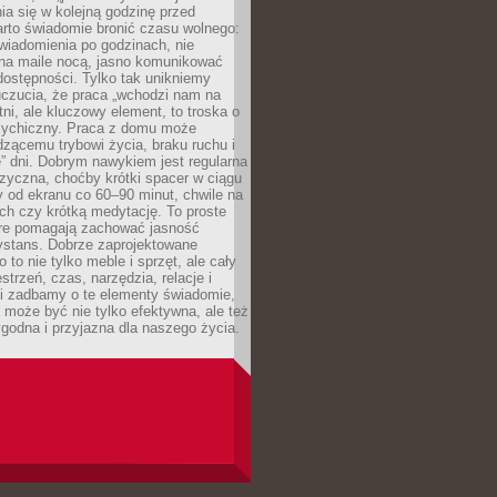
ia się w kolejną godzinę przed
rto świadomie bronić czasu wolnego:
wiadomienia po godzinach, nie
na maile nocą, jasno komunikować
ostępności. Tylko tak unikniemy
uczucia, że praca „wchodzi nam na
tni, ale kluczowy element, to troska o
sychiczny. Praca z domu może
dzącemu trybowi życia, braku ruchu i
ę” dni. Dobrym nawykiem jest regularna
zyczna, choćby krótki spacer w ciągu
y od ekranu co 60–90 minut, chwile na
ch czy krótką medytację. To proste
tóre pomagają zachować jasność
ystans. Dobrze zaprojektowane
 to nie tylko meble i sprzęt, ale cały
strzeń, czas, narzędzia, relacje i
li zadbamy o te elementy świadomie,
 może być nie tylko efektywna, ale też
godna i przyjazna dla naszego życia.