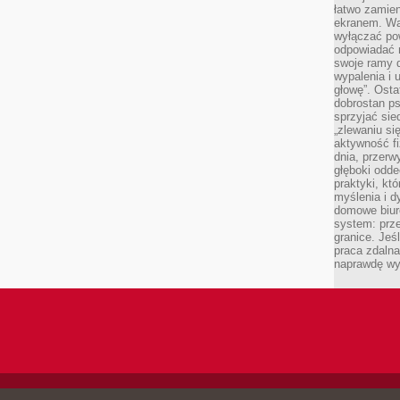
łatwo zamien
ekranem. Wa
wyłączać po
odpowiadać 
swoje ramy d
wypalenia i 
głowę”. Osta
dobrostan p
sprzyjać sie
„zlewaniu si
aktywność fi
dnia, przerw
głęboki odde
praktyki, k
myślenia i d
domowe biuro
system: prze
granice. Jeś
praca zdalna
naprawdę wy