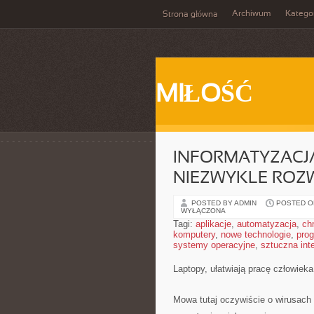
Archiwum
Katego
Strona główna
MIŁOŚĆ
INFORMATYZACJA
NIEZWYKLE ROZW
POSTED BY ADMIN
POSTED ON
WYŁĄCZONA
Tagi:
aplikacje
,
automatyzacja
,
ch
komputery
,
nowe technologie
,
pro
systemy operacyjne
,
sztuczna inte
Laptopy, ułatwiają pracę człowieka
Mowa tutaj oczywiście o wirusac