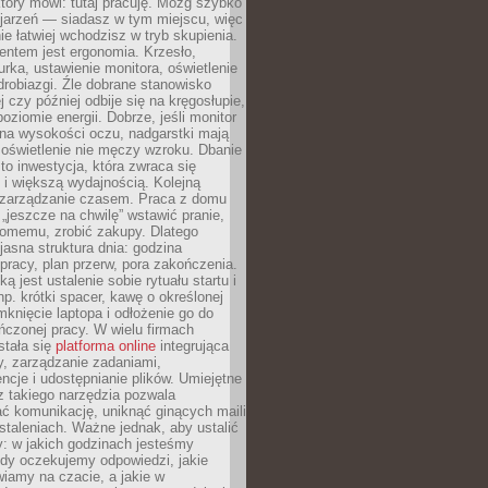
który mówi: tutaj pracuję. Mózg szybko
ojarzeń — siadasz w tym miejscu, więc
e łatwiej wchodzisz w tryb skupienia.
entem jest ergonomia. Krzesło,
rka, ustawienie monitora, oświetlenie
drobiazgi. Źle dobrane stanowisko
j czy później odbije się na kręgosłupie,
oziomie energii. Dobrze, jeśli monitor
 na wysokości oczu, nadgarstki mają
 oświetlenie nie męczy wzroku. Dbanie
to inwestycja, która zwraca się
 i większą wydajnością. Kolejną
t zarządzanie czasem. Praca z domu
 „jeszcze na chwilę” wstawić pranie,
jomemu, zrobić zakupy. Dlatego
 jasna struktura dnia: godzina
pracy, plan przerw, pora zakończenia.
ą jest ustalenie sobie rytuału startu i
np. krótki spacer, kawę o określonej
mknięcie laptopa i odłożenie go do
ńczonej pracy. W wielu firmach
stała się
platforma online
integrująca
, zarządzanie zadaniami,
ncje i udostępnianie plików. Umiejętne
z takiego narzędzia pozwala
ć komunikację, uniknąć ginących maili
staleniach. Ważne jednak, aby ustalić
: w jakich godzinach jesteśmy
edy oczekujemy odpowiedzi, jakie
iamy na czacie, a jakie w