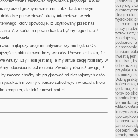
„znacznik”, 
 chociaż trzeba zachować odpowiednie proporcje. A więc
uczy się sk
ić się przed groźnymi wirusami. Jak? Bardzo dobrym
automatyczni
Drugim elem
 dokładnie przewertować strony internetowe, w celu
wysokość biu
terowego, który spowoduje, iż użytkowany przez nas
— to nie są 
pracy prędze
tanie. A w końcu na pewno bardzo byśmy tego chcieli!
wzroku czy p
znajduje się
owanie…
podparcie, a
 nawet najlepszy program antywirusowy nie będzie OK,
o ergonomię 
brakiem bólu
ajczęściej aktualizowali bazy wirusów. Prawda jest taka, że
kwestią jes
 wirusy. Czyli jeśli jest maj, a my aktualizację robiliśmy w
kusi tym, by
odpisać zna
teśmy odpowiednio ochronienie. Zwróćmy również uwagę, iż
przydaje się
rozpoczęcia 
o by zawsze choćby nie przyjmować od nieznajomych osób
Dobrą praktyk
przypadkach mówimy o bardzo szkodliwych wirusach, które
końca dnia, 
godzinie, za
lko komputer, ale także nawet portfel.
torby po sko
standardem 
komunikatory
wideokonfere
korzystanie 
uporządkowa
i chaosu w u
jasne zasady
dostępni, ki
tematy omaw