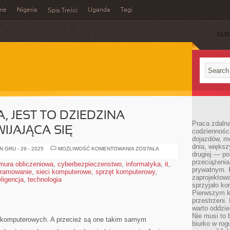
rie
Nigeria
Uganda
Tagi
Spis Treści
SUB
, JEST TO DZIEDZINA
Praca zdalna
IJAJĄCA SIĘ
codzienności
dojazdów, m
dnia, większ
INFORMATYZACJA,
 GRU - 29 - 2025
MOŻLIWOŚĆ KOMENTOWANIA
ZOSTAŁA
drugiej — po
JEST
TO
przeciążeni
mura obliczeniowa
,
cyberbezpieczenstwo
,
informatyka
,
it
,
DZIEDZINA
prywatnym. 
gramowanie
,
sieci komputerowe
,
sprzęt komputerowy
NIEZWYKLE
,
ROZWIJAJĄCA
zaprojektowa
ligencja
,
technologia
SIĘ
sprzyjało kon
Pierwszym k
przestrzeni.
warto oddzie
Nie musi to
h komputerowych. A przecież są one takim samym
biurko w rog