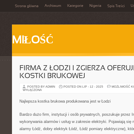
Archiwum
Kategorie
Nigeria
U
Strona główna
Spis Treści
MIŁOŚĆ
FIRMA Z ŁODZI I ZGIERZA OFERU
KOSTKI BRUKOWEJ
POSTED BY ADMIN
POSTED ON LIP - 12 - 2025
MOŻLIWOŚĆ 
WYŁĄCZONA
Najlepsza kostka brukowa produkowana jest w Łodzi
Bardzo dużo firm, instytucji i osób prywatnych, poszukuje przez In
wykonywania alarmów i usług w zakresie elektryki. Pojawiają się r
alarmy Łódź, dobry elektryk Łódź, Łódź pomiary elektryczne), kt