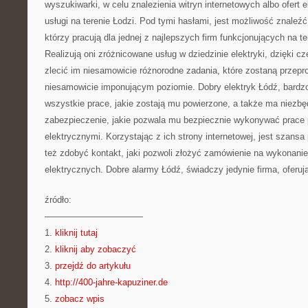
wyszukiwarki, w celu znalezienia witryn internetowych albo ofert
usługi na terenie Łodzi. Pod tymi hasłami, jest możliwość znale
którzy pracują dla jednej z najlepszych firm funkcjonujących na t
Realizują oni zróżnicowane usług w dziedzinie elektryki, dzięki c
zlecić im niesamowicie różnorodne zadania, które zostaną przep
niesamowicie imponującym poziomie. Dobry elektryk Łódź, bardz
wszystkie prace, jakie zostają mu powierzone, a także ma niezbę
zabezpieczenie, jakie pozwala mu bezpiecznie wykonywać prace
elektrycznymi. Korzystając z ich strony internetowej, jest szansa
też zdobyć kontakt, jaki pozwoli złożyć zamówienie na wykonani
elektrycznych. Dobre alarmy Łódź, świadczy jedynie firma, oferują
źródło:
———————————
1.
kliknij tutaj
2.
kliknij aby zobaczyć
3.
przejdź do artykułu
4.
http://400-jahre-kapuziner.de
5.
zobacz wpis