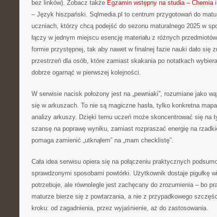
bez linków). Zobacz także
Egzamin wstępny na studia – Chemia
i
– Język hiszpański. Sqlmedia.pl to centrum przygotowań do matu
uczniach, którzy chcą podejść do sezonu maturalnego 2025 w sp
łączy w jednym miejscu esencję materiału z różnych przedmiotów,
formie przystępnej, tak aby nawet w finalnej fazie nauki dało się z
przestrzeń dla osób, które zamiast skakania po notatkach wybiera
dobrze ogarnąć w pierwszej kolejności.
W serwisie nacisk położony jest na „pewniaki”, rozumiane jako wątk
się w arkuszach. To nie są magiczne hasła, tylko konkretna mapa
analizy arkuszy. Dzięki temu uczeń może skoncentrować się na t
szansę na poprawę wyniku, zamiast rozpraszać energię na rzadkie
pomaga zamienić „utknąłem” na „mam checklistę”.
Cała idea serwisu opiera się na połączeniu praktycznych podsumo
sprawdzonymi sposobami powtórki. Użytkownik dostaje pigułkę wi
potrzebuje, ale równolegle jest zachęcany do zrozumienia – bo 
maturze bierze się z powtarzania, a nie z przypadkowego szczęśc
kroku: od zagadnienia, przez wyjaśnienie, aż do zastosowania.