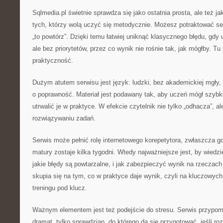
Sqlmedia.pl świetnie sprawdza się jako ostatnia prosta, ale też ja
tych, którzy wolą uczyć się metodycznie. Możesz potraktować se
„to powtórz”. Dzięki temu łatwiej uniknąć klasycznego błędu, gdy
ale bez priorytetów, przez co wynik nie rośnie tak, jak mógłby. Tu 
praktyczność.
Dużym atutem serwisu jest język: ludzki, bez akademickiej mgły, 
o poprawność. Materiał jest podawany tak, aby uczeń mógł szyb
utrwalić je w praktyce. W efekcie czytelnik nie tylko „odhacza”, a
rozwiązywaniu zadań.
Serwis może pełnić rolę internetowego korepetytora, zwłaszcza g
matury zostaje kilka tygodni. Wtedy najważniejsze jest, by wiedz
jakie błędy są powtarzalne, i jak zabezpieczyć wynik na rzeczach
skupia się na tym, co w praktyce daje wynik, czyli na kluczowyc
treningu pod klucz.
Ważnym elementem jest też podejście do stresu. Serwis przypomi
dramat, tylko sprawdzian, do którego da się przygotować, jeśli roz