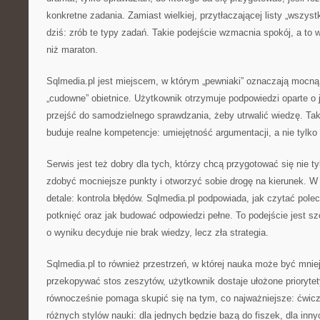
konkretne zadania. Zamiast wielkiej, przytłaczającej listy „wszyst
dziś: zrób te typy zadań. Takie podejście wzmacnia spokój, a to w
niż maraton.
Sqlmedia.pl jest miejscem, w którym „pewniaki” oznaczają mocną
„cudowne” obietnice. Użytkownik otrzymuje podpowiedzi oparte o
przejść do samodzielnego sprawdzania, żeby utrwalić wiedzę. Tak
buduje realne kompetencje: umiejętność argumentacji, a nie tylk
Serwis jest też dobry dla tych, którzy chcą przygotować się nie ty
zdobyć mocniejsze punkty i otworzyć sobie drogę na kierunek. W t
detale: kontrola błędów. Sqlmedia.pl podpowiada, jak czytać pole
potknięć oraz jak budować odpowiedzi pełne. To podejście jest s
o wyniku decyduje nie brak wiedzy, lecz zła strategia.
Sqlmedia.pl to również przestrzeń, w której nauka może być mni
przekopywać stos zeszytów, użytkownik dostaje ułożone prioryte
równocześnie pomaga skupić się na tym, co najważniejsze: ćwicz
różnych stylów nauki: dla jednych będzie bazą do fiszek, dla inny