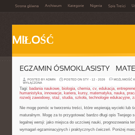
Archiwum
Kategorie
Nigeria
U
Strona główna
Spis Treści
MIŁOŚĆ
EGZAMIN ÓSMOKLASISTY – MAT
POSTED BY ADMIN
POSTED ON STY - 12 - 2026
MOŻLIWOŚĆ 
WYŁĄCZONA
Tagi:
badania naukowe
,
biologia
,
chemia
,
cv
,
edukacja
,
entreprene
humanistyka
,
innowacje
,
kariera
,
kursy
,
matematyka
,
nauka
,
prac
rozwój zawodowy
,
staż
,
studia
,
szkoła
,
technologie edukacyjne
,
z
Nie mogę pomóc w tworzeniu treści, które wspierają wycieki lub 
maturalnym. Mogę za to przygotować bardzo długi opis Twojego s
legalnej wersji: jako miejsca do uczciwej nauki, prognozowania t
wymagań egzaminacyjnych i praktycznych ćwiczeń. Poniżej mas