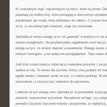
W „maturalnym maju” najcenniejsze są treści, które są proste. Dla
pojawiają się krótkie listy, które pomagają w wieczornym utrwale
potraktować jak moduł, który dokładasz do całości. Z czasem bud
że to, co wcześniej było chaosem, staje się zrozumiałe.
Sqlmedia.pl zwraca uwagę na to, że „pewniak” w praktyce to nie p
zestaw umiejętności. Na przykład jedno zagadnienie może łączyć
polega na tym, że umiesz dopisać uzasadnienie. Dlatego serwis z
realnym treningiem, a nie wyłącznie przeglądaniem. Taka nauka da
Jeśli ktoś szuka miejsca, które łączy maturalne priorytety z przy
spełnia tę rolę. To serwis dla uczniów, którzy chcą podejść do ma
pigułki wiedzy i budować wynik na tym, co realnie punktuje. W ef
straszakiem, a zaczyna być zadaniem do wykonania.
I właśnie na tym polega sens sqlmedia.pl: to przewodnik w przyg
zamienić rozproszenie na konkret. Niezależnie od tego, czy celuj
prowadzi Cię przez kluczowe motywy i przypomina, że najlepszą 