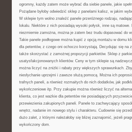
ogromny, każdy zatem może wybrać dla siebie panele, jakie spełn
Pożądane byłoby odwiedzić sklep z panelami kalisz, w jakim wybó
W sklepie tym wolno znaleźć panele przeróżnego rodzaju, nadają
lokalu. Niektóre z nich posiadają wysoki połysk, inne są matowe. 
niezmiernie zamożna, można je zatem bez trudu dopasować do wy
Takie panele podłogowe można kupić z opcją montażu w domu klien
dla petentów, z czego oni ochoczo korzystają. Decydując się na
także skorzystać z zamożnej propozycji parkietów. Sklep z parkie
usatysfakcjonowanych klientów. Ceny w tym sklepie są nadzwycza
można liczyć na zniżki i rabaty przy większych sprawunkach. Zb
niesłychanie uprzejmi i zawsze służą pomocą. Można ich popros
trafnych paneli, a również rozmaitych do nich dodatków, jak podkład
wykończeniowe itp. Przy zakupie można również liczyć na alter
klienta, co jest ważkie dla petentów nie posiadających przyzwoic
przewiezienia zakupionych paneli. Panele to zachwycający sposó
wnętrz, nadanie im nowego stylu i charakteru. Cudownie się przed
dużo zalet, z którymi należałoby się bliżej zaznajomić, jeżeli pra
wykończony dom.