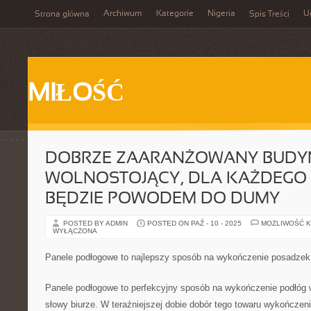
Archiwum
Kategorie
Nigeria
U
Strona główna
Spis Treści
MIŁOŚĆ
DOBRZE ZAARANŻOWANY BUDY
WOLNOSTOJĄCY, DLA KAŻDEGO
BĘDZIE POWODEM DO DUMY
POSTED BY ADMIN
POSTED ON PAŹ - 10 - 2025
MOŻLIWOŚĆ 
WYŁĄCZONA
Panele podłogowe to najlepszy sposób na wykończenie posadzek
Panele podłogowe to perfekcyjny sposób na wykończenie podłóg
słowy biurze. W teraźniejszej dobie dobór tego towaru wykończe